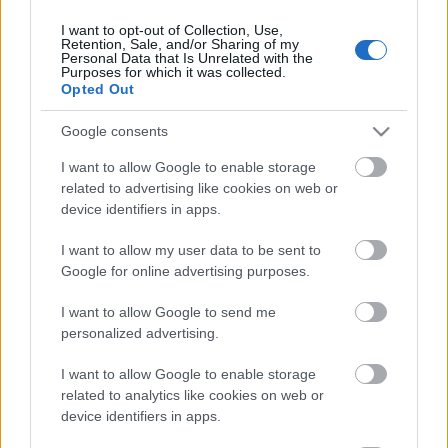
I want to opt-out of Collection, Use,
Retention, Sale, and/or Sharing of my
Personal Data that Is Unrelated with the
HIRDETÉS
Purposes for which it was collected.
Opted Out
Google consents
HIRDETÉS
I want to allow Google to enable storage
related to advertising like cookies on web or
device identifiers in apps.
LEGOLVASOTTABB
I want to allow my user data to be sent to
Európai színvonalú lett a felújított
Google for online advertising purposes.
Beszterce tér
I want to allow Google to send me
personalized advertising.
I want to allow Google to enable storage
Túlfogyasztás napja - július 30-ra
felhasználta az emberiség a Föld egész
related to analytics like cookies on web or
évre elegendő erőforrásait
device identifiers in apps.