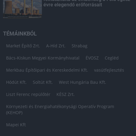
évre elegendő erőforrásait
TÉMÁINKBÓL
Market Építő Zrt.
A-Híd Zrt.
Strabag
Bács-Kiskun Megyei Kormányhivatal
ÉVOSZ
Cegléd
Merkbau Építőipari és Kereskedelmi Kft.
vasútfejlesztés
Hódút Kft.
Soltút Kft.
West Hungária Bau Kft.
Liszt Ferenc repülőtér
KÉSZ Zrt.
Környezeti és Energiahatékonysági Operatív Program
(KEHOP)
Mapei Kft