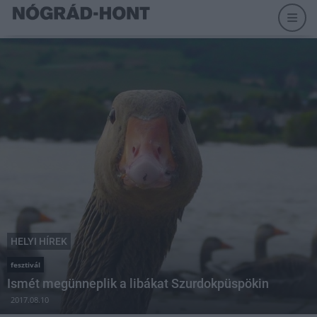
HELYI HÍREK
fesztivál
Ismét megünneplik a libákat Szurdokpüspökin
2017.08.10