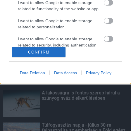
I want to allow Google to enable storage
related to functionality of the website or app.
A lakosságra is fontos szerep hárul a
szúnyoginvázió elkerülésében
I want to allow Google to enable storage
related to personalization.
I want to allow Google to enable storage
related to security, including authentication
KIEMELT
functionality and fraud prevention, and other
CONFIRM
user protection.
Kecskeméten is szakirányú
továbbképzésekkel erősít a Gál Ferenc
Egyetem
Data Deletion
Data Access
Privacy Policy
A lakosságra is fontos szerep hárul a
szúnyoginvázió elkerülésében
Túlfogyasztás napja - július 30-ra
felhasználta az emberiség a Föld egész