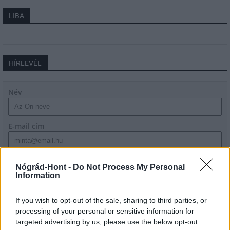
LIBA
HÍRLEVÉL
Név
E-mail cím
Feliratkozom a hírlevélre és elfogadom az
adatvédelmi
Nógrád-Hont -
Do Not Process My Personal
szabályzatot!
Information
FELIRATKOZÁS
If you wish to opt-out of the sale, sharing to third parties, or
processing of your personal or sensitive information for
targeted advertising by us, please use the below opt-out