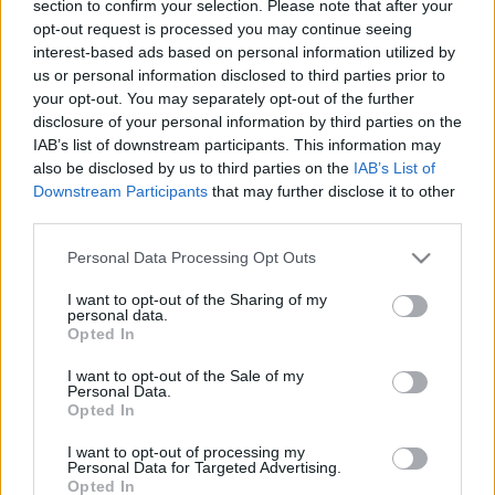
section to confirm your selection. Please note that after your
LEGFRISSEBB
opt-out request is processed you may continue seeing
interest-based ads based on personal information utilized by
Országos hírek
us or personal information disclosed to third parties prior to
Kecskeméten is szakirányú
your opt-out. You may separately opt-out of the further
továbbképzésekkel erősít a Gál Ferenc
disclosure of your personal information by third parties on the
Egyetem
IAB’s list of downstream participants. This information may
also be disclosed by us to third parties on the
IAB’s List of
Downstream Participants
that may further disclose it to other
Országos hírek
third parties.
A lakosságra is fontos szerep hárul a
szúnyoginvázió elkerülésében
Please note that this website/app uses one or more Google
Personal Data Processing Opt Outs
services and may gather and store information including but
not limited to your visit or usage behaviour. You may click to
I want to opt-out of the Sharing of my
personal data.
grant or deny consent to Google and its third-party tags to
Helyi hírek
Opted In
use your data for below specified purposes in below Google
Országos éllovas a nógrádi pici falu az
consent section.
ezer lakosra jutó személygépkocsik
I want to opt-out of the Sale of my
Personal Data.
tekintetében
Opted In
I want to opt-out of processing my
Personal Data for Targeted Advertising.
Opted In
HIRDETÉS