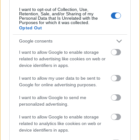
I want to opt-out of Collection, Use,
Retention, Sale, and/or Sharing of my
Personal Data that Is Unrelated with the
HIRDETÉS
Purposes for which it was collected.
Opted Out
Google consents
HIRDETÉS
I want to allow Google to enable storage
related to advertising like cookies on web or
device identifiers in apps.
LEGOLVASOTTABB
I want to allow my user data to be sent to
Közös gyakorlatot tartottak Nógrád és
Google for online advertising purposes.
Pest területi védelmi bizottságai
I want to allow Google to send me
personalized advertising.
I want to allow Google to enable storage
Amire többmillióan vártunk: szombattól
másodfokúra csökken a riasztás
related to analytics like cookies on web or
device identifiers in apps.