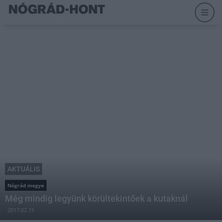
AKTUÁLIS
Nógrád megye
Még mindig legyünk körültekintőek a kutaknál
2017.02.15