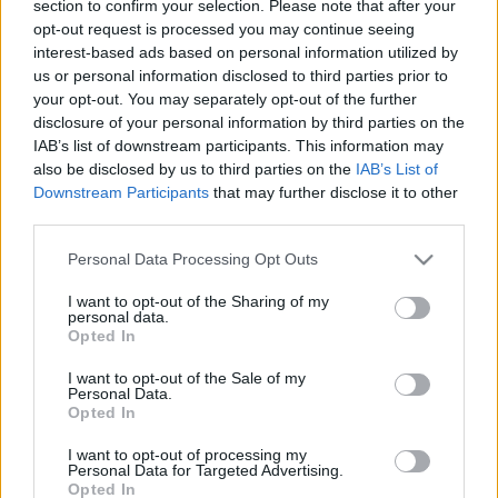
section to confirm your selection. Please note that after your
LEGFRISSEBB
opt-out request is processed you may continue seeing
interest-based ads based on personal information utilized by
Országos hírek
us or personal information disclosed to third parties prior to
Amire többmillióan vártunk: szombattól
your opt-out. You may separately opt-out of the further
másodfokúra csökken a riasztás
disclosure of your personal information by third parties on the
IAB’s list of downstream participants. This information may
also be disclosed by us to third parties on the
IAB’s List of
Downstream Participants
that may further disclose it to other
Országos hírek
third parties.
Kecskeméten is szakirányú
továbbképzésekkel erősít a Gál Ferenc
Please note that this website/app uses one or more Google
Personal Data Processing Opt Outs
Egyetem
services and may gather and store information including but
not limited to your visit or usage behaviour. You may click to
I want to opt-out of the Sharing of my
personal data.
grant or deny consent to Google and its third-party tags to
Országos hírek
Opted In
use your data for below specified purposes in below Google
A lakosságra is fontos szerep hárul a
consent section.
szúnyoginvázió elkerülésében
I want to opt-out of the Sale of my
Personal Data.
Opted In
I want to opt-out of processing my
Personal Data for Targeted Advertising.
Opted In
HIRDETÉS