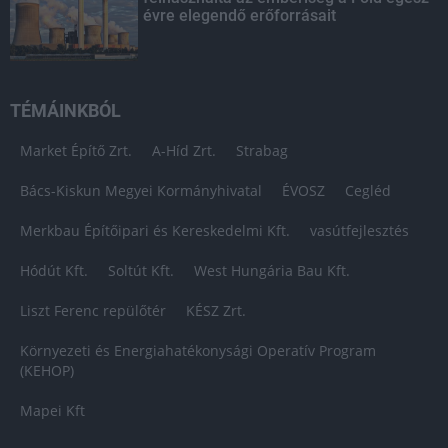
évre elegendő erőforrásait
TÉMÁINKBÓL
Market Építő Zrt.
A-Híd Zrt.
Strabag
Bács-Kiskun Megyei Kormányhivatal
ÉVOSZ
Cegléd
Merkbau Építőipari és Kereskedelmi Kft.
vasútfejlesztés
Hódút Kft.
Soltút Kft.
West Hungária Bau Kft.
Liszt Ferenc repülőtér
KÉSZ Zrt.
Környezeti és Energiahatékonysági Operatív Program
(KEHOP)
Mapei Kft