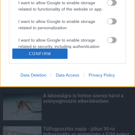
I want to allow Google to enable storage
related to functionality of the website or app.
5 gyönyörű tó Nógrád megyében
I want to allow Google to enable storage
related to personalization.
I want to allow Google to enable storage
related to security, including authentication
KIEMELT
functionality and fraud prevention, and other
CONFIRM
user protection.
Kecskeméten is szakirányú
továbbképzésekkel erősít a Gál Ferenc
Egyetem
Data Deletion
Data Access
Privacy Policy
A lakosságra is fontos szerep hárul a
szúnyoginvázió elkerülésében
Túlfogyasztás napja - július 30-ra
felhasználta az emberiség a Föld egész