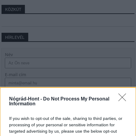
KÖZKÚT
HÍRLEVÉL
Név
E-mail cím
Feliratkozom a hírlevélre és elfogadom az
adatvédelmi
Nógrád-Hont -
Do Not Process My Personal
szabályzatot!
Information
FELIRATKOZÁS
If you wish to opt-out of the sale, sharing to third parties, or
processing of your personal or sensitive information for
targeted advertising by us, please use the below opt-out