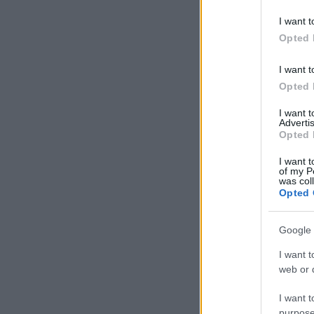
I want t
Opted 
I want t
Opted 
I want 
Advertis
Opted 
I want t
of my P
was col
Opted 
Google 
I want t
web or d
I want t
purpose