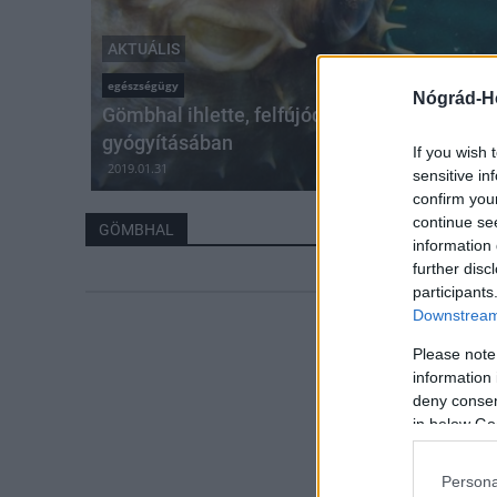
AKTUÁLIS
egészségügy
Nógrád-H
Gömbhal ihlette, felfújódó tabletta segíthe
gyógyításában
If you wish 
2019.01.31
sensitive in
confirm you
continue se
GÖMBHAL
information 
further disc
participants
Downstream 
Please note
information 
deny consent
in below Go
Persona