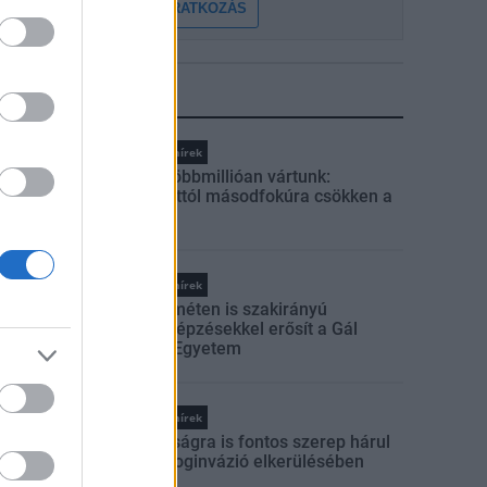
FELIRATKOZÁS
LEGFRISSEBB
Országos hírek
Amire többmillióan vártunk:
szombattól másodfokúra csökken a
riasztás
Országos hírek
Kecskeméten is szakirányú
továbbképzésekkel erősít a Gál
Ferenc Egyetem
Országos hírek
A lakosságra is fontos szerep hárul
a szúnyoginvázió elkerülésében