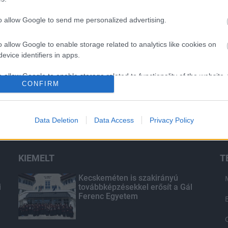
to allow Google to send me personalized advertising.
o allow Google to enable storage related to analytics like cookies on
evice identifiers in apps.
o allow Google to enable storage related to functionality of the website
CONFIRM
o allow Google to enable storage related to personalization.
Data Deletion
Data Access
Privacy Policy
o allow Google to enable storage related to security, including
cation functionality and fraud prevention, and other user protection.
KIEMELT
T
d
Kecskeméten is szakirányú
i
továbbképzésekkel erősít a Gál
Ferenc Egyetem