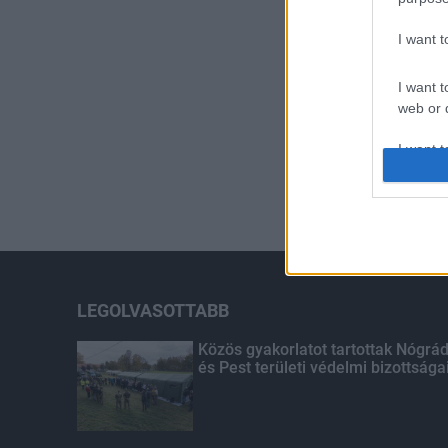
I want 
I want t
web or d
I want t
or app.
I want t
I want t
authenti
LEGOLVASOTTABB
Közös gyakorlatot tartottak Nógrá
és Pest területi védelmi bizottsága