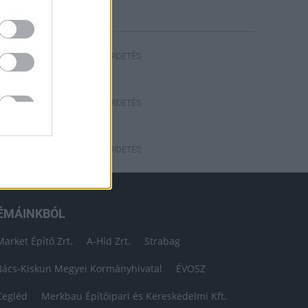
HIRDETÉS
HIRDETÉS
HIRDETÉS
ÉMÁINKBÓL
Market Építő Zrt.
A-Híd Zrt.
Strabag
Bács-Kiskun Megyei Kormányhivatal
ÉVOSZ
Cegléd
Merkbau Építőipari és Kereskedelmi Kft.