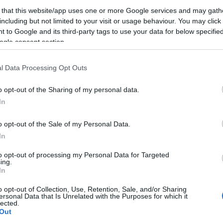
 that this website/app uses one or more Google services and may gath
including but not limited to your visit or usage behaviour. You may click 
 to Google and its third-party tags to use your data for below specifi
ogle consent section.
l Data Processing Opt Outs
o opt-out of the Sharing of my personal data.
In
o opt-out of the Sale of my Personal Data.
In
to opt-out of processing my Personal Data for Targeted
ing.
In
o opt-out of Collection, Use, Retention, Sale, and/or Sharing
ersonal Data that Is Unrelated with the Purposes for which it
lected.
szen délután négy óráig.
Out