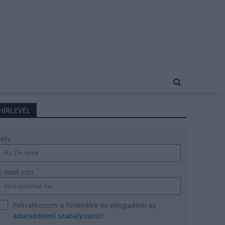
HÍRLEVÉL
Név
E-mail cím
Feliratkozom a hírlevélre és elfogadom az
adatvédelmi szabályzatot!