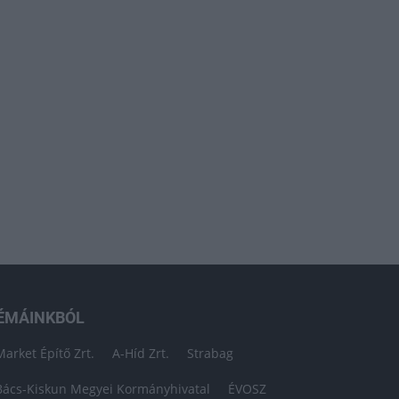
ÉMÁINKBÓL
Market Építő Zrt.
A-Híd Zrt.
Strabag
Bács-Kiskun Megyei Kormányhivatal
ÉVOSZ