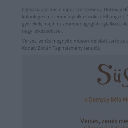
Egész napos Süsü napot szerveznek a Dornyay Bél
különleges múzeumi foglalkozásokra. Elhangzott Sü
gyerekek, majd múzeumpedagógiai foglalkozás ker
nagy lelkesedéssel.
Verses, zenés megnyitó műsort délelőtt tartották
Kodály Zoltán Tagintézmény tanulói.