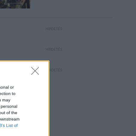
HIRDETÉS
HIRDETÉS
HIRDETÉS
sonal or
ection to
ou may
 personal
out of the
 downstream
B’s List of