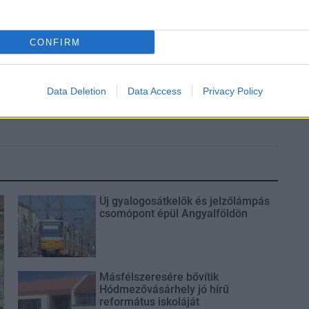
CONFIRM
Data Deletion
Data Access
Privacy Policy
Új gyalogosátkelők és jelzőlámpás
csomópont épül Angyalföldön
Másfélszeresére bővítik
Hódmezővásárhely jó hírű
református iskoláját