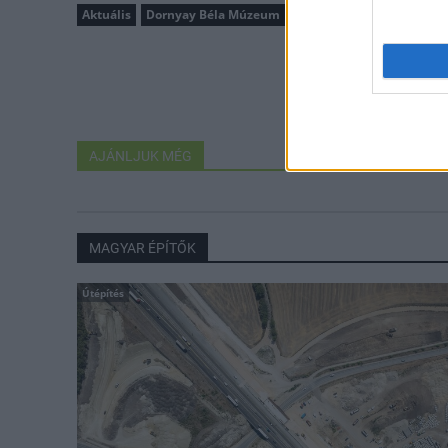
Aktuális
Dornyay Béla Múzeum
AJÁNLJUK MÉG
MAGYAR ÉPÍTŐK
Útépítés