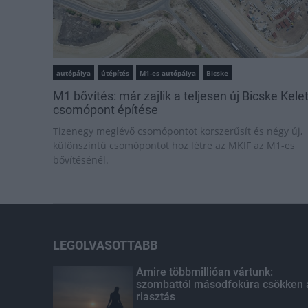
autópálya
útépítés
M1-es autópálya
Bicske
M1 bővítés: már zajlik a teljesen új Bicske Kele
csomópont építése
Tizenegy meglévő csomópontot korszerűsít és négy új,
különszintű csomópontot hoz létre az MKIF az M1-es
bővítésénél.
LEGOLVASOTTABB
Amire többmillióan vártunk:
szombattól másodfokúra csökken 
riasztás