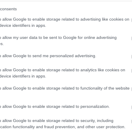
mára)
ése (alsó tagozatos korosztály számára)
consents
4. osztálytól középiskolás korosztályig)
o allow Google to enable storage related to advertising like cookies on
segítségével (középiskolás korosztály számára)
evice identifiers in apps.
o allow my user data to be sent to Google for online advertising
evétele csak ezen a napon 500.- Ft/fő.
s.
to allow Google to send me personalized advertising.
o allow Google to enable storage related to analytics like cookies on
evice identifiers in apps.
o allow Google to enable storage related to functionality of the website
o allow Google to enable storage related to personalization.
o allow Google to enable storage related to security, including
cation functionality and fraud prevention, and other user protection.