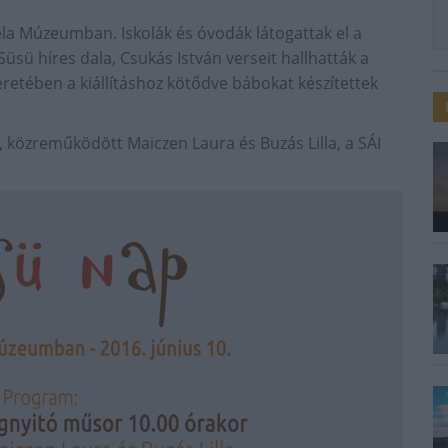
a Múzeumban. Iskolák és óvodák látogattak el a
sü híres dala, Csukás István verseit hallhatták a
etében a kiállításhoz kötődve bábokat készítettek
, közreműködött Maiczen Laura és Buzás Lilla, a SÁI