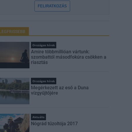
FELIRATKOZÁS
LEGFRISSEBB
Országos hírek
Amire többmillióan vártunk:
szombattól másodfokúra csökken a
riasztás
Országos hírek
Megérkezett az eső a Duna
vízgyűjtőjére
Aktuális
Nógrád tűzoltója 2017