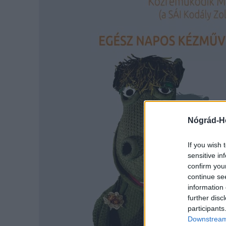
Nógrád-H
If you wish 
sensitive in
confirm you
continue se
information 
further disc
participants
Downstream 