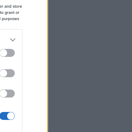
er and store
to grant or
ed purposes