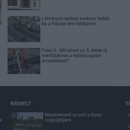
Látványos építési szakasz indult
be a Flórián téri felüljárón
t
Paks II.: Mit jelent az 5. blokk új
mérföldköve a felülvizsgálat
árnyékában?
KIEMELT
T
Megérkezett az eső a Duna
a
vízgyűjtőjére