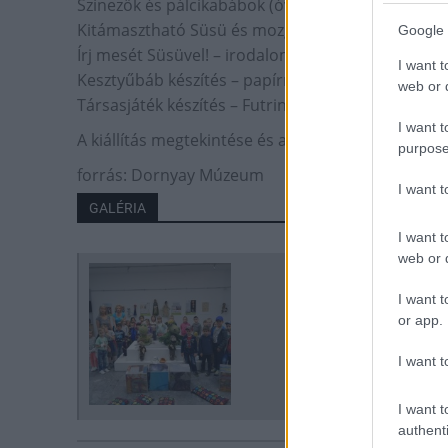
Színezők és pálcikabábok (óvodás korosztály szá
Kitámasztható Süsü és mozgatható figurák készít
Google 
Írj mesét Süsüvel! – irodalom és drámapedagógia (
I want t
Kesztyűbáb készítés – papírmasé vagy szövet fej 
web or d
Társasjáték készítés – Futrinka utca helyszíneivel
I want t
A kiállítás megtekintése és a foglalkozások igényb
purpose
forrás: Dornyay Múzeum
I want 
GALÉRIA
I want t
web or d
I want t
or app.
I want t
I want t
authenti