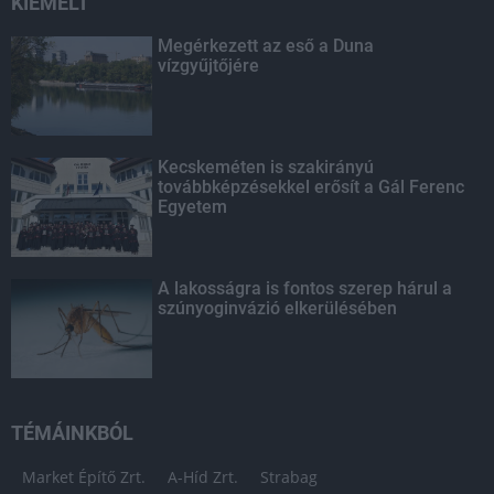
KIEMELT
Megérkezett az eső a Duna
vízgyűjtőjére
Kecskeméten is szakirányú
továbbképzésekkel erősít a Gál Ferenc
Egyetem
A lakosságra is fontos szerep hárul a
szúnyoginvázió elkerülésében
TÉMÁINKBÓL
Market Építő Zrt.
A-Híd Zrt.
Strabag