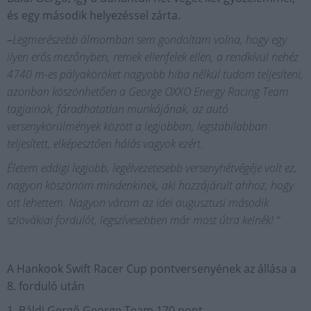
és egy második helyezéssel zárta.
–
Legmerészebb álmomban sem gondoltam volna, hogy egy
ilyen erős mezőnyben, remek ellenfelek ellen, a rendkívül nehéz
4740 m-es pályaköröket nagyobb hiba nélkül tudom teljesíteni,
azonban köszönhetően a George OXXO Energy Racing Team
tagjainak, fáradhatatlan munkájának, az autó
versenykörülmények között a legjobban, legstabilabban
teljesített, elképesztően hálás vagyok ezért.
Életem eddigi legjobb, legélvezetesebb versenyhétvégéje volt ez,
nagyon köszönöm mindenkinek, aki hozzájárult ahhoz, hogy
ott lehettem. Nagyon várom az idei augusztusi második
szlovákiai fordulót, legszívesebben már most útra kelnék! “
A Hankook Swift Racer Cup pontversenyének az állása a
8. forduló után
1. Báldi Gergő George Team 170 pont