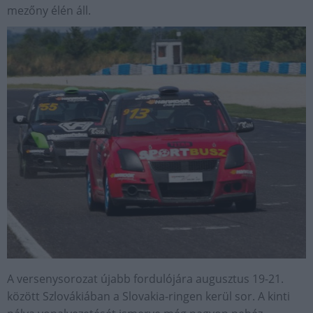
mezőny élén áll.
A versenysorozat újabb fordulójára augusztus 19-21.
között Szlovákiában a Slovakia-ringen kerül sor. A kinti