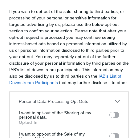
If you wish to opt-out of the sale, sharing to third parties, or
processing of your personal or sensitive information for
targeted advertising by us, please use the below opt-out
section to confirm your selection. Please note that after your
opt-out request is processed you may continue seeing
interest-based ads based on personal information utilized by
us or personal information disclosed to third parties prior to
your opt-out. You may separately opt-out of the further
disclosure of your personal information by third parties on the
AJÁNLJUK MÉG
IAB’s list of downstream participants. This information may
also be disclosed by us to third parties on the
IAB’s List of
Helyi hírek
Downstream Participants
that may further disclose it to other
third parties.
Please note that this website/app uses one or more Google
Personal Data Processing Opt Outs
services and may gather and store information including but
not limited to your visit or usage behaviour. You may click to
I want to opt-out of the Sharing of my
personal data.
grant or deny consent to Google and its third-party tags to
Opted In
use your data for below specified purposes in below Google
Országos éllovas a nógrádi pici falu az ezer lakosra jutó
consent section.
I want to opt-out of the Sale of my