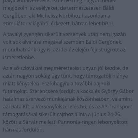
pálya vonalvezetését ismerve még nagyon nehéz
megjósolni az esélyeket, de természetesen Báldi
Gergőben, aki Michelisz Norbihoz hasonlóan a
szimulátor világából érkezett, bátran lehet bízni.
A tavalyi gyengén sikerült versenyek után nem igazán
volt sok elvárása magával szemben Báldi Gergőnek,
mondhatnánk úgy is, az idei év elején fejest ugrott az
ismeretlenbe.
Az első szlovákiai megmérettetést ugyan jól kezdte, de
aztán nagyon sokáig úgy tűnt, hogy támogatók hiánya
miatt kénytelen lesz kihagyni a további bajnoki
futamokat. Szerencsére fordult a kocka és György Gábor
hatalmas szervező munkájának köszönhetően, valamint
az iData Kft, a Versenyfelszerelés.hu, és az AP Transport
támogatásával sikerült rajthoz állnia a június 24-26.
között a Sárvár melletti Pannonia-ringen lebonyolított
hármas fordulón.