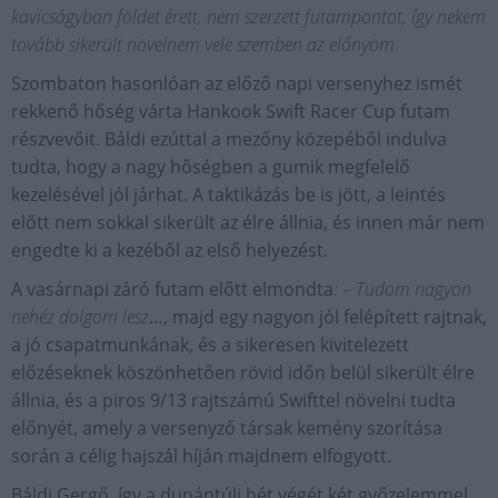
kavicságyban földet érett, nem szerzett futampontot, így nekem
tovább sikerült növelnem vele szemben az előnyöm.
Szombaton hasonlóan az előző napi versenyhez ismét
rekkenő hőség várta Hankook Swift Racer Cup futam
részvevőit. Báldi ezúttal a mezőny közepéből indulva
tudta, hogy a nagy hőségben a gumik megfelelő
kezelésével jól járhat. A taktikázás be is jött, a leintés
előtt nem sokkal sikerült az élre állnia, és innen már nem
engedte ki a kezéből az első helyezést.
A vasárnapi záró futam előtt elmondta
: – Tudom nagyon
nehéz dolgom lesz
…, majd egy nagyon jól felépített rajtnak,
a jó csapatmunkának, és a sikeresen kivitelezett
előzéseknek köszönhetően rövid időn belül sikerült élre
állnia, és a piros 9/13 rajtszámú Swifttel növelni tudta
előnyét, amely a versenyző társak kemény szorítása
során a célig hajszál híján majdnem elfogyott.
Báldi Gergő, így a dunántúli hét végét két győzelemmel,