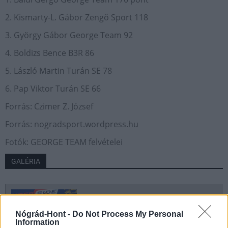
2. Kismarty-L. Gábor Zengő Sport 118
3. György Gábor George Team 92
4. Boldizs Bence B3R 86
5. László Martin Turán SE 78
6. Pap Viktor Turán SE 66
Forrás: Czimer Z. József
Forrás: nogradsport.wordpress.hu
Fotók: GEORGE TEAM felvételei
GALÉRIA
Nógrád-Hont -
Do Not Process My Personal
Information