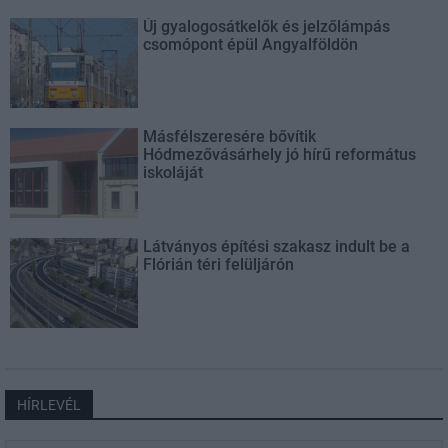
Új gyalogosátkelők és jelzőlámpás
csomópont épül Angyalföldön
Másfélszeresére bővítik
Hódmezővásárhely jó hírű református
iskoláját
Látványos építési szakasz indult be a
Flórián téri felüljárón
HÍRLEVÉL