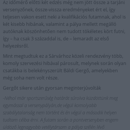
Az időmérő előtti két edzés még nem jött össze a tarjáni
versenyzőnek, össze-vissza eredményeket ért el, így
teljesen vakon esett neki a kvalifikációs futamnak, ahol is
két kisebb hibának, valamint a pálya mellett megálló
autóknak köszönhetően nem tudott tökéletes kört futni,
így – ha csak 3 századdal is, de – lemaradt az első
helyezésről.
Mint megtudtuk ez a Sárvárhoz közeli rendezvény több,
komoly szervezési hibával párosult, melynek során olyan
csatákba is belekényszerült Báldi Gergő, amelyekben
még soha nem volt része.
Gergőt sikere után gyorsan meginterjúvolták
-Néhol már sportszerűség határát súrolva küzdöttünk meg
egymással a versenypályán,de végül komolyabb
szabálytalanság nem történt és én végül a második helyen
tudtam célba érni. A futam során a pontversenyben engem
üldöző legnagyobb vetélytársam a pálya szélén lévő