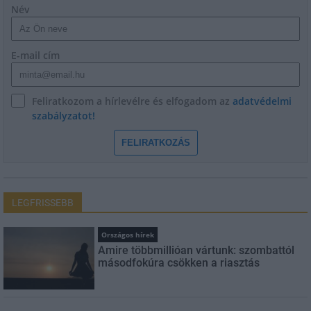
Név
E-mail cím
Feliratkozom a hírlevélre és elfogadom az
adatvédelmi
szabályzatot!
FELIRATKOZÁS
LEGFRISSEBB
Országos hírek
Amire többmillióan vártunk: szombattól
másodfokúra csökken a riasztás