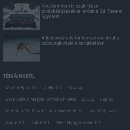
Kecskeméten is szakirányú
továbbképzésekkel erősít a Gál Ferenc
Egyetem
A lakosságra is fontos szerep hárul a
szúnyoginvázió elkerülésében
TÉMÁINKBÓL
Market Építő Zrt.
A-Híd Zrt.
Strabag
Bács-Kiskun Megyei Kormányhivatal
ÉVOSZ
Cegléd
Merkbau Építőipari és Kereskedelmi Kft.
vasútfejlesztés
Hódút Kft.
Soltút Kft.
West Hungária Bau Kft.