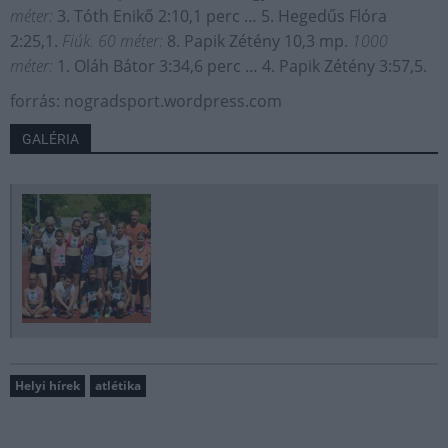
méter:
3. Tóth Enikő 2:10,1 perc … 5. Hegedűs Flóra
2:25,1.
Fiúk. 60 méter:
8. Papik Zétény 10,3 mp.
1000
méter:
1. Oláh Bátor 3:34,6 perc … 4. Papik Zétény 3:57,5.
forrás: nogradsport.wordpress.com
GALÉRIA
Helyi hírek
atlétika