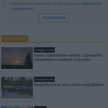
Feliratkozom a hírlevélre és elfogadom az
adatvédelmi
szabályzatot!
FELIRATKOZÁS
LEGFRISSEBB
Országos hírek
Amire többmillióan vártunk: szombattól
másodfokúra csökken a riasztás
Országos hírek
Megérkezett az eső a Duna vízgyűjtőjére