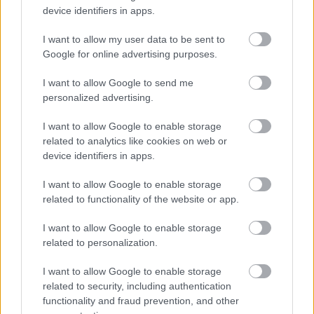
device identifiers in apps.
I want to allow my user data to be sent to
Tata
műemlékfelújítás
műemlék
restaurálás
Google for online advertising purposes.
Történelmi táj, amelynek minden köve mesél –
megújul a tatai Angolkert
I want to allow Google to send me
personalized advertising.
A projekt részeként megújulnak a területen található
műemlékek, köztük a különleges Műromok, valamint a közeli
I want to allow Google to enable storage
Várkanyarban álló Nepomuki Szent János híd és szobor is.
related to analytics like cookies on web or
device identifiers in apps.
M1 bővítés: már zajlik a teljesen új
Bicske Kelet csomópont építése
I want to allow Google to enable storage
related to functionality of the website or app.
I want to allow Google to enable storage
Új gyalogosátkelők és jelzőlámpás
related to personalization.
csomópont épül Angyalföldön
I want to allow Google to enable storage
related to security, including authentication
functionality and fraud prevention, and other