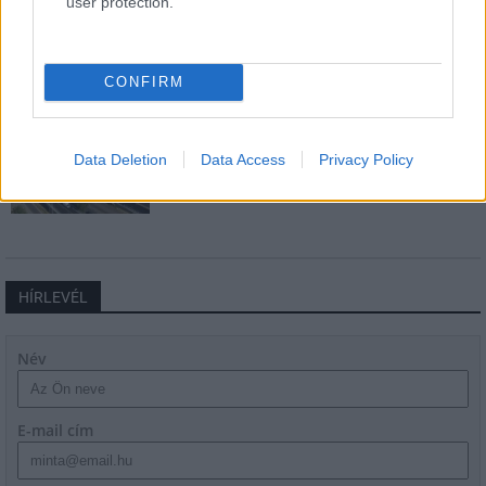
user protection.
Másfélszeresére bővítik
Hódmezővásárhely jó hírű református
iskoláját
CONFIRM
Látványos építési szakasz indult be a
Flórián téri felüljárón
Data Deletion
Data Access
Privacy Policy
HÍRLEVÉL
Név
E-mail cím