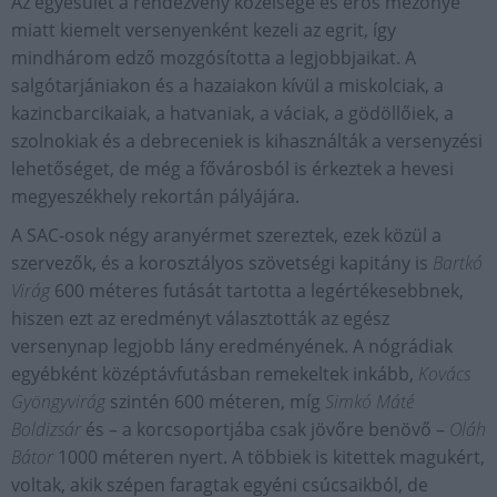
Az egyesület a rendezvény közelsége és erős mezőnye
miatt kiemelt versenyenként kezeli az egrit, így
mindhárom edző mozgósította a legjobbjaikat. A
salgótarjániakon és a hazaiakon kívül a miskolciak, a
kazincbarcikaiak, a hatvaniak, a váciak, a gödöllőiek, a
szolnokiak és a debreceniek is kihasználták a versenyzési
lehetőséget, de még a fővárosból is érkeztek a hevesi
megyeszékhely rekortán pályájára.
A SAC-osok négy aranyérmet szereztek, ezek közül a
szervezők, és a korosztályos szövetségi kapitány is
Bartkó
Virág
600 méteres futását tartotta a legértékesebbnek,
hiszen ezt az eredményt választották az egész
versenynap legjobb lány eredményének. A nógrádiak
egyébként középtávfutásban remekeltek inkább,
Kovács
Gyöngyvirág
szintén 600 méteren, míg
Simkó Máté
Boldizsár
és – a korcsoportjába csak jövőre benövő –
Oláh
Bátor
1000 méteren nyert. A többiek is kitettek magukért,
voltak, akik szépen faragtak egyéni csúcsaikból, de