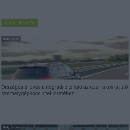
AJÁNLJUK MÉG
Helyi hírek
Országos éllovas a nógrádi pici falu az ezer lakosra jutó
személygépkocsik tekintetében
Helyi hírek