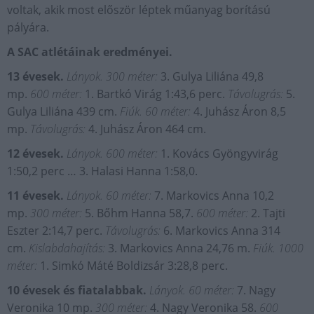
voltak, akik most először léptek műanyag borítású
pályára.
A SAC atlétáinak eredményei.
13 évesek.
Lányok. 300 méter:
3. Gulya Liliána 49,8
mp.
600 méter:
1. Bartkó Virág 1:43,6 perc.
Távolugrás:
5.
Gulya Liliána 439 cm.
Fiúk. 60 méter:
4. Juhász Áron 8,5
mp.
Távolugrás:
4. Juhász Áron 464 cm.
12 évesek.
Lányok. 600 méter:
1. Kovács Gyöngyvirág
1:50,2 perc … 3. Halasi Hanna 1:58,0.
11 évesek.
Lányok. 60 méter:
7. Markovics Anna 10,2
mp.
300 méter:
5. Bőhm Hanna 58,7.
600 méter:
2. Tajti
Eszter 2:14,7 perc.
Távolugrás:
6. Markovics Anna 314
cm.
Kislabdahajítás:
3. Markovics Anna 24,76 m.
Fiúk. 1000
méter:
1. Simkó Máté Boldizsár 3:28,8 perc.
10 évesek és fiatalabbak.
Lányok. 60 méter:
7. Nagy
Veronika 10 mp.
300 méter:
4. Nagy Veronika 58.
600