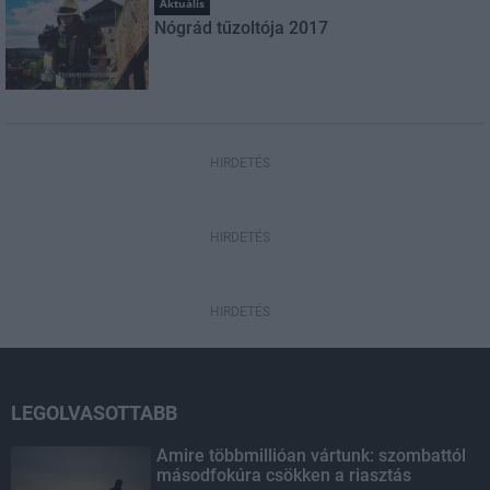
Aktuális
Nógrád tűzoltója 2017
HIRDETÉS
HIRDETÉS
HIRDETÉS
LEGOLVASOTTABB
Amire többmillióan vártunk: szombattól
másodfokúra csökken a riasztás