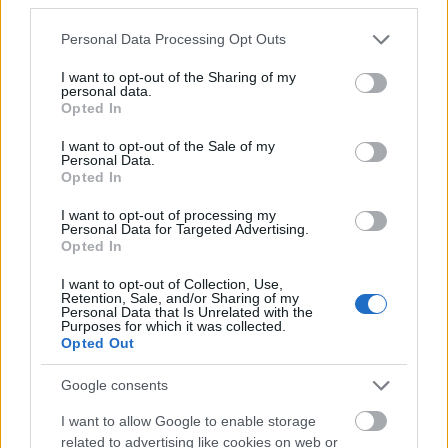
Vasárnap Nógrádot is eléri a legmagasabb
figyelmeztetés
Please note that this website/app uses one or more Google
Personal Data Processing Opt Outs
services and may gather and store information including but
not limited to your visit or usage behaviour. You may click to
I want to opt-out of the Sharing of my
personal data.
grant or deny consent to Google and its third-party tags to
Opted In
use your data for below specified purposes in below Google
consent section.
I want to opt-out of the Sale of my
Personal Data.
Opted In
MAGYAR ÉPÍTŐK
I want to opt-out of processing my
Personal Data for Targeted Advertising.
Aktuális
Opted In
I want to opt-out of Collection, Use,
Retention, Sale, and/or Sharing of my
Personal Data that Is Unrelated with the
Purposes for which it was collected.
Opted Out
Google consents
I want to allow Google to enable storage
related to advertising like cookies on web or