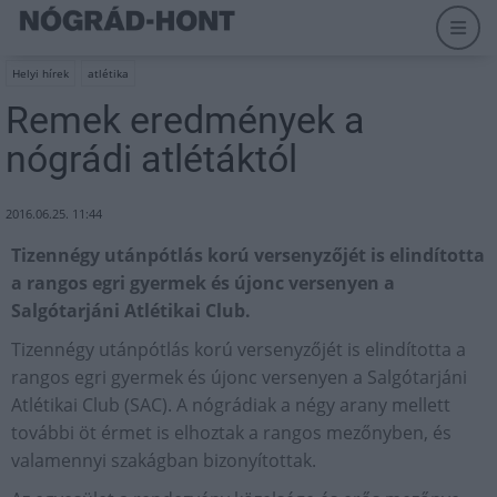
Helyi hírek
atlétika
Remek eredmények a
nógrádi atlétáktól
2016.06.25. 11:44
Tizennégy utánpótlás korú versenyzőjét is elindította
a rangos egri gyermek és újonc versenyen a
Salgótarjáni Atlétikai Club.
Tizennégy utánpótlás korú versenyzőjét is elindította a
rangos egri gyermek és újonc versenyen a Salgótarjáni
Atlétikai Club (SAC). A nógrádiak a négy arany mellett
további öt érmet is elhoztak a rangos mezőnyben, és
valamennyi szakágban bizonyítottak.