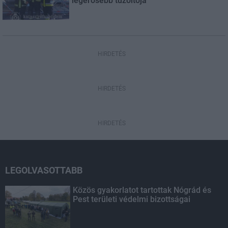
legerősebb tűzoltója
HIRDETÉS
HIRDETÉS
HIRDETÉS
LEGOLVASOTTABB
Közös gyakorlatot tartottak Nógrád és
Pest területi védelmi bizottságai