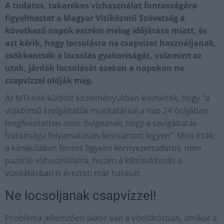
A tudatos, takarékos vízhasználat fontosságára
figyelmeztet a Magyar Víziközmű Szövetség a
következő napok extrém meleg időjárása miatt, és
azt kérik, hogy locsolásra ne csapvizet használjanak,
csökkentsék a locsolás gyakoriságát, valamint az
utak, járdák locsolását ezeken a napokon ne
csapvízzel oldják meg.
Az MTI-nek küldött közleményükben kiemelték, hogy "a
víziközmű szolgáltatók munkatársai a nap 24 órájában
megfeszítetten azon dolgoznak, hogy a szolgáltatás
biztonsága folyamatosan fenntartott legyen". Mint írták,
a kánikulában fontos figyelni környezettudatos, nem
pazarló vízhasználatra, hiszen a klímaváltozás a
vízellátásban is érezteti már hatását.
Ne locsoljanak csapvízzel!
Probléma jellemzően akkor van a vízellátásban, amikor a