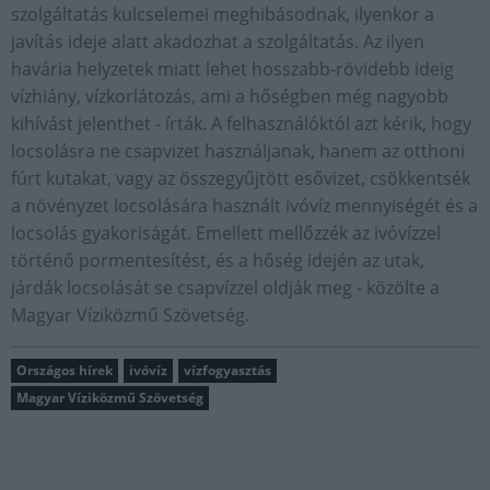
szolgáltatás kulcselemei meghibásodnak, ilyenkor a
javítás ideje alatt akadozhat a szolgáltatás. Az ilyen
havária helyzetek miatt lehet hosszabb-rövidebb ideig
vízhiány, vízkorlátozás, ami a hőségben még nagyobb
kihívást jelenthet - írták. A felhasználóktól azt kérik, hogy
locsolásra ne csapvizet használjanak, hanem az otthoni
fúrt kutakat, vagy az összegyűjtött esővizet, csökkentsék
a növényzet locsolására használt ivóvíz mennyiségét és a
locsolás gyakoriságát. Emellett mellőzzék az ivóvízzel
történő pormentesítést, és a hőség idején az utak,
járdák locsolását se csapvízzel oldják meg - közölte a
Magyar Víziközmű Szövetség.
Országos hírek
ivóvíz
vízfogyasztás
Magyar Víziközmű Szövetség