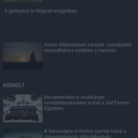
5 gyönyörű tó Nógrád megyében
Amire többmillióan vártunk: szombattól
másodfokúra csökken a riasztás
KIEMELT
Kecskeméten is szakirányú
továbbképzésekkel erősít a Gál Ferenc
Egyetem
A lakosságra is fontos szerep hárul a
szúnyoginvázió elkerülésében