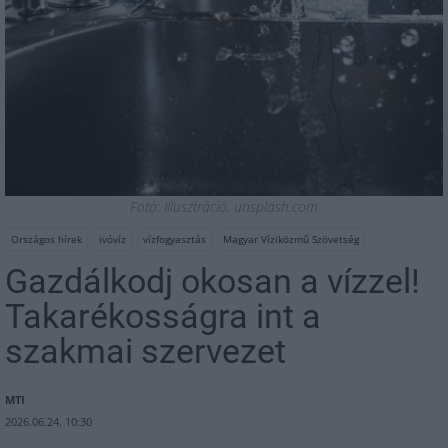
Fotó: Illusztráció, unsplash.com
Országos hírek
ivóvíz
vízfogyasztás
Magyar Víziközmű Szövetség
Gazdálkodj okosan a vízzel!
Takarékosságra int a
szakmai szervezet
MTI
2026.06.24. 10:30