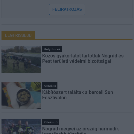
FELIRATKOZÁS
LEGFRISSEBB
Helyi hírek
Közös gyakorlatot tartottak Nógrád és
Pest területi védelmi bizottságai
Aktuális
Kábítószert találtak a berceli Sun
Fesztiválon
Kitekintő
Nógrád megyei az ország harmadik