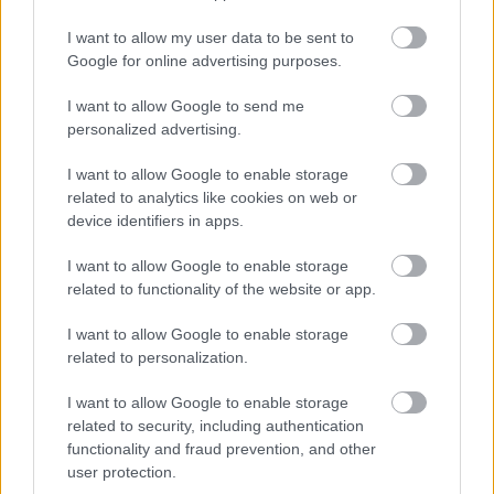
I want to allow my user data to be sent to
Hódmezővásárhely
iskolaépítés
FERROÉP Zrt.
oktatási beruházás
Google for online advertising purposes.
Másfélszeresére bővítik Hódmezővásárhely jó hírű
református iskoláját
I want to allow Google to send me
personalized advertising.
A Szőnyi Benjámin Általános Iskola fejlesztését a FERROÉP
kivitelezheti; a munkák csaknem egy évig tartanak majd.
I want to allow Google to enable storage
related to analytics like cookies on web or
Látványos építési szakasz indult be a
device identifiers in apps.
Flórián téri felüljárón
I want to allow Google to enable storage
related to functionality of the website or app.
Paks II.: Mit jelent az 5. blokk új
I want to allow Google to enable storage
mérföldköve a felülvizsgálat
related to personalization.
árnyékában?
I want to allow Google to enable storage
related to security, including authentication
functionality and fraud prevention, and other
Elkészült a Liszt Ferenc repülőtér
közelében lévő logisztikai bázis út- és
user protection.
közműhálózatának fejlesztése