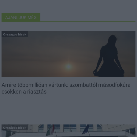
AJÁNLJUK MÉG
Országos hírek
Amire többmillióan vártunk: szombattól másodfokúra
csökken a riasztás
Országos hírek