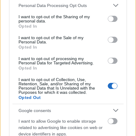
elkerülésében
Please note that this website/app uses one or more Google
Personal Data Processing Opt Outs
services and may gather and store information including but
not limited to your visit or usage behaviour. You may click to
I want to opt-out of the Sharing of my
personal data.
grant or deny consent to Google and its third-party tags to
Opted In
use your data for below specified purposes in below Google
consent section.
I want to opt-out of the Sale of my
Personal Data.
Opted In
MAGYAR ÉPÍTŐK
I want to opt-out of processing my
Personal Data for Targeted Advertising.
Mi épül?
Opted In
I want to opt-out of Collection, Use,
Retention, Sale, and/or Sharing of my
Personal Data that Is Unrelated with the
Purposes for which it was collected.
Opted Out
Google consents
I want to allow Google to enable storage
related to advertising like cookies on web or
device identifiers in apps.