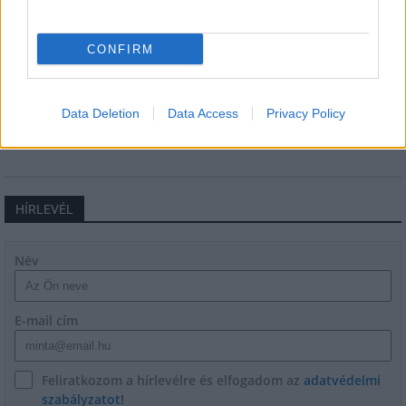
CONFIRM
Látlelet a hazai víziközművekről?
Egyetlen, fél évszázados vezetéken
múlt Bicske vízellátása
Data Deletion
Data Access
Privacy Policy
HÍRLEVÉL
Név
E-mail cím
Feliratkozom a hírlevélre és elfogadom az
adatvédelmi
szabályzatot!