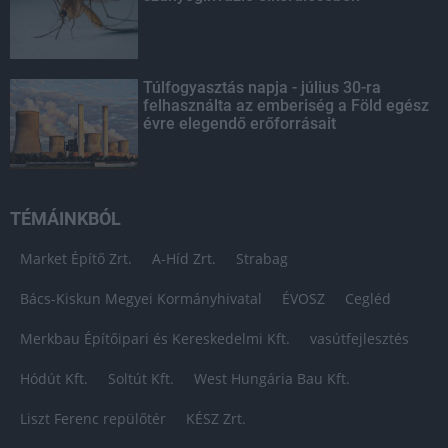
Túlfogyasztás napja - július 30-ra
felhasználta az emberiség a Föld egész
évre elegendő erőforrásait
TÉMÁINKBÓL
Market Építő Zrt.
A-Híd Zrt.
Strabag
Bács-Kiskun Megyei Kormányhivatal
ÉVOSZ
Cegléd
Merkbau Építőipari és Kereskedelmi Kft.
vasútfejlesztés
Hódút Kft.
Soltút Kft.
West Hungária Bau Kft.
Liszt Ferenc repülőtér
KÉSZ Zrt.