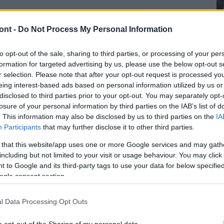
ont -
Do Not Process My Personal Information
tikusan korlátlan belföldi netet biztosít minden
to opt-out of the sale, sharing to third parties, or processing of your per
formation for targeted advertising by us, please use the below opt-out s
r selection. Please note that after your opt-out request is processed y
ezett karbantartása miatt 2024. szeptember 24-én
eing interest-based ads based on personal information utilized by us or
én szerdán 12 óráig a Telekom alkalmazás, a
disclosed to third parties prior to your opt-out. You may separately opt-
ó portál nem lesz elérhető -tájékoztatta a vállalat az
losure of your personal information by third parties on the IAB’s list of
. This information may also be disclosed by us to third parties on the
IA
Participants
that may further disclose it to other third parties.
 that this website/app uses one or more Google services and may gath
including but not limited to your visit or usage behaviour. You may click 
 időnél egy órával hamarabb, 20 órakor bezárnak. A
 to Google and its third-party tags to use your data for below specifi
yfélszolgálat korlátozott funkciókkal áll rendelkezésre
ogle consent section.
et. Az informatikai rendszerek ütemezett
űködését nem érinti, a Telekom ügyfelei a mobil
l Data Processing Opt Outs
fonálni és mobilnetezni, valamint az otthoni
ernet és a TV szolgáltatás is működni fog - közölték.
o opt-out of the Sharing of my personal data.