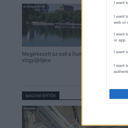
I want 
Országos hírek
Országos hírek
I want t
web or d
I want t
or app.
I want t
Megérkezett az eső a Duna
Amire többmill
vízgyűjtőjére
szombattól m
I want t
csökken a ria
authenti
MAGYAR ÉPÍTŐK
Útépítés