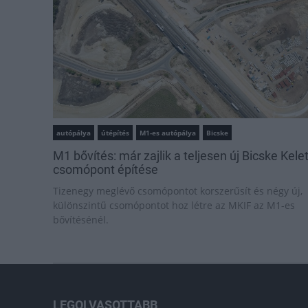
autópálya
útépítés
M1-es autópálya
Bicske
M1 bővítés: már zajlik a teljesen új Bicske Kele
csomópont építése
Tizenegy meglévő csomópontot korszerűsít és négy új,
különszintű csomópontot hoz létre az MKIF az M1-es
bővítésénél.
LEGOLVASOTTABB