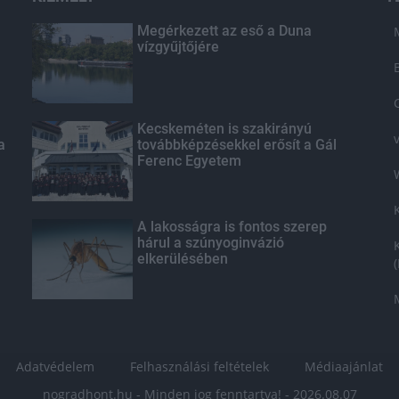
Megérkezett az eső a Duna
vízgyűjtőjére
Kecskeméten is szakirányú
a
továbbképzésekkel erősít a Gál
Ferenc Egyetem
A lakosságra is fontos szerep
hárul a szúnyoginvázió
elkerülésében
Adatvédelem
Felhasználási feltételek
Médiaajánlat
nogradhont.hu - Minden jog fenntartva! - 2026.08.07