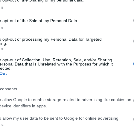
In
enlegüket és a roaming
o opt-out of the Sale of my Personal Data.
In
usan korlátlan belföldi netet biztosít minden
to opt-out of processing my Personal Data for Targeted
antartás ideje alatt roaming helyzetben nem lesz
ing.
i utazást tervez, még a leállás előtt gondoskodjon
In
llás előtt tegyék meg egyenlegük online feltöltését,
o opt-out of Collection, Use, Retention, Sale, and/or Sharing
kkor járna le, azt végezzék el időben - figyelmeztetett
ersonal Data that Is Unrelated with the Purposes for which it
lected.
Out
consents
o allow Google to enable storage related to advertising like cookies on
evice identifiers in apps.
o allow my user data to be sent to Google for online advertising
s.