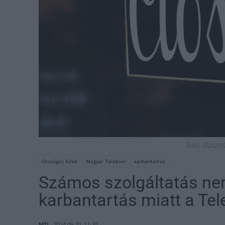
Fotó: Illuszt
Országos hírek
Magyar Telekom
karbantartás
Számos szolgáltatás nem
karbantartás miatt a Te
MTI
2024.09.20. 11:20