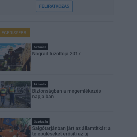
FELIRATKOZÁS
LEGFRISSEBB
Aktuális
Nógrád tűzoltója 2017
Aktuális
Biztonságban a megemlékezés
napjaiban
Gazdaság
Salgótarjánban járt az államtitkár: a
településeket erősíti az új