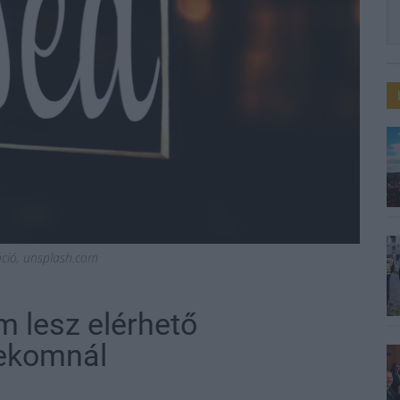
ráció, unsplash.com
 lesz elérhető
lekomnál