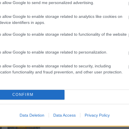
to allow Google to send me personalized advertising.
Országos hírek
o allow Google to enable storage related to analytics like cookies on
evice identifiers in apps.
o allow Google to enable storage related to functionality of the website
o allow Google to enable storage related to personalization.
ióan vártunk:
Kecskeméten is szakirányú
ásodfokúra
továbbképzésekkel erősít a Gál
o allow Google to enable storage related to security, including
sztás
Ferenc Egyetem
cation functionality and fraud prevention, and other user protection.
CONFIRM
Új gyalogosátkelők és jelzőlámpás
csomópont épül Angyalföldön
Data Deletion
Data Access
Privacy Policy