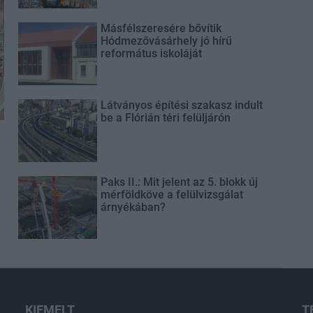
Másfélszeresére bővítik
Hódmezővásárhely jó hírű
református iskoláját
Látványos építési szakasz indult
be a Flórián téri felüljárón
t
Paks II.: Mit jelent az 5. blokk új
mérföldköve a felülvizsgálat
árnyékában?
KIEMELT
T