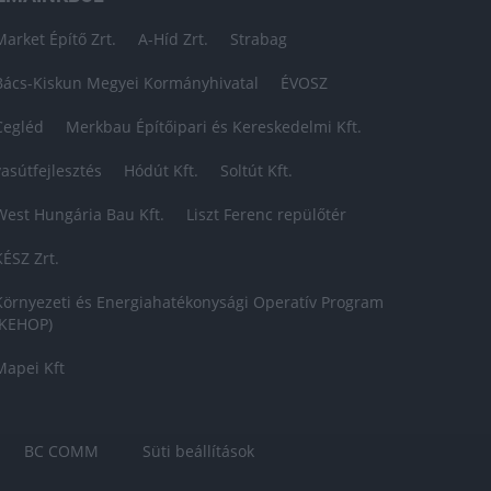
Market Építő Zrt.
A-Híd Zrt.
Strabag
Bács-Kiskun Megyei Kormányhivatal
ÉVOSZ
Cegléd
Merkbau Építőipari és Kereskedelmi Kft.
vasútfejlesztés
Hódút Kft.
Soltút Kft.
West Hungária Bau Kft.
Liszt Ferenc repülőtér
KÉSZ Zrt.
Környezeti és Energiahatékonysági Operatív Program
(KEHOP)
Mapei Kft
BC COMM
Süti beállítások