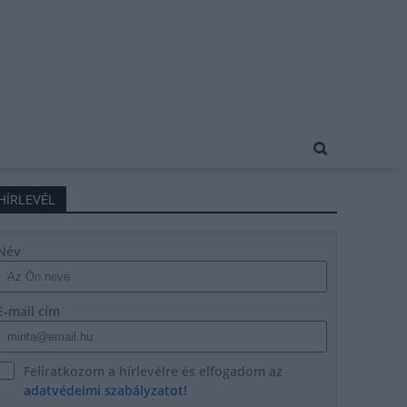
HÍRLEVÉL
Név
E-mail cím
Feliratkozom a hírlevélre és elfogadom az
adatvédelmi szabályzatot!