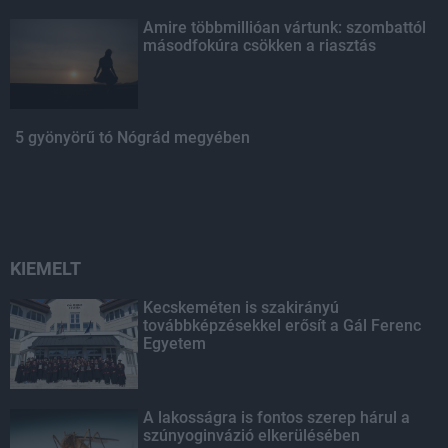
Amire többmillióan vártunk: szombattól
másodfokúra csökken a riasztás
5 gyönyörű tó Nógrád megyében
KIEMELT
Kecskeméten is szakirányú
továbbképzésekkel erősít a Gál Ferenc
Egyetem
A lakosságra is fontos szerep hárul a
szúnyoginvázió elkerülésében