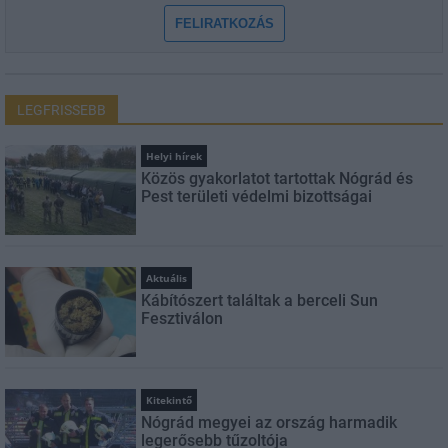
FELIRATKOZÁS
LEGFRISSEBB
Helyi hírek
Közös gyakorlatot tartottak Nógrád és
Pest területi védelmi bizottságai
Aktuális
Kábítószert találtak a berceli Sun
Fesztiválon
Kitekintő
Nógrád megyei az ország harmadik
legerősebb tűzoltója