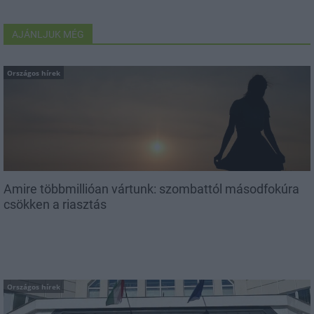
AJÁNLJUK MÉG
Országos hírek
Amire többmillióan vártunk: szombattól másodfokúra
csökken a riasztás
Országos hírek