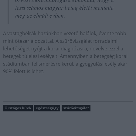
teszt számos magyar beteg életét mentette
meg az elmúlt évben.
A vastagbélrák hazánkban vezető halálok, évente több
mint ötezer áldozattal. A szűrővizsgálat forradalmi
lehetőséget nyújt a korai diagnózisra, növelve ezzel a
betegek túlélési esélyeit. Amennyiben a betegség korai
stádiumban felismerésre kerül, a gyógyulási esély akár
90% felett is lehet.
Országos hírek
egészségügy
szűrővizsgálat