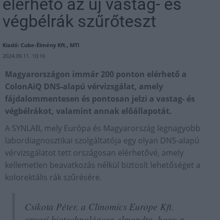
elérhető az új vastag- és
végbélrák szűrőteszt
Kiadó: Cube-Élmény Kft., MTI
2024.09.11. 10:16
Magyarországon immár 200 ponton elérhető a
ColonAiQ DNS-alapú vérvizsgálat, amely
fájdalommentesen és pontosan jelzi a vastag- és
végbélrákot, valamint annak előállapotát.
A SYNLAB, mely Európa és Magyarország legnagyobb
labordiagnosztikai szolgáltatója egy olyan DNS-alapú
vérvizsgálatot tett országosan elérhetővé, amely
kellemetlen beavatkozás nélkül biztosít lehetőséget a
kolorektális rák szűrésére.
Csikota Péter, a Clinomics Europe Kft.
orvosi biotechnológusa elmondta, hogy a