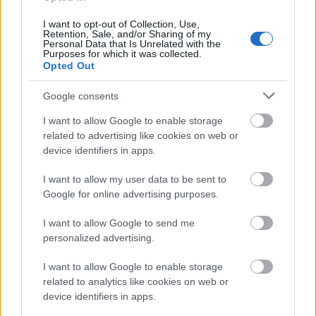
HE-DO
BKK
KM Építő Kft.
Főmterv Mérnöki Tervező Zrt.
I want to opt-out of Collection, Use,
Retention, Sale, and/or Sharing of my
Látványos építési szakasz indult be a Flórián téri
Personal Data that Is Unrelated with the
Purposes for which it was collected.
felüljárón
Opted Out
A tartós nyári hőség jelentős kihívás elé állítja a KM Építőt,
ennek ellenére folyamatosan halad az aszfaltozás.
Google consents
I want to allow Google to enable storage
Paks II.: Mit jelent az 5. blokk új
related to advertising like cookies on web or
mérföldköve a felülvizsgálat
device identifiers in apps.
árnyékában?
I want to allow my user data to be sent to
Google for online advertising purposes.
Elkészült a Liszt Ferenc repülőtér
közelében lévő logisztikai bázis út- és
I want to allow Google to send me
közműhálózatának fejlesztése
personalized advertising.
I want to allow Google to enable storage
related to analytics like cookies on web or
Látlelet a hazai víziközművekről?
Egyetlen, fél évszázados vezetéken
device identifiers in apps.
múlt Bicske vízellátása