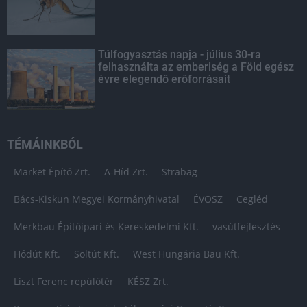
Túlfogyasztás napja - július 30-ra
felhasználta az emberiség a Föld egész
évre elegendő erőforrásait
TÉMÁINKBÓL
Market Építő Zrt.
A-Híd Zrt.
Strabag
Bács-Kiskun Megyei Kormányhivatal
ÉVOSZ
Cegléd
Merkbau Építőipari és Kereskedelmi Kft.
vasútfejlesztés
Hódút Kft.
Soltút Kft.
West Hungária Bau Kft.
Liszt Ferenc repülőtér
KÉSZ Zrt.