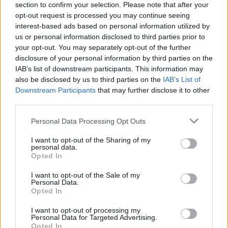
elkerülésében
section to confirm your selection. Please note that after your
opt-out request is processed you may continue seeing
interest-based ads based on personal information utilized by
us or personal information disclosed to third parties prior to
your opt-out. You may separately opt-out of the further
disclosure of your personal information by third parties on the
IAB’s list of downstream participants. This information may
also be disclosed by us to third parties on the
IAB’s List of
MAGYAR ÉPÍTŐK
Downstream Participants
that may further disclose it to other
third parties.
Útépítés
Please note that this website/app uses one or more Google
Personal Data Processing Opt Outs
services and may gather and store information including but
not limited to your visit or usage behaviour. You may click to
I want to opt-out of the Sharing of my
personal data.
grant or deny consent to Google and its third-party tags to
Opted In
use your data for below specified purposes in below Google
consent section.
I want to opt-out of the Sale of my
Personal Data.
Opted In
I want to opt-out of processing my
Personal Data for Targeted Advertising.
Opted In