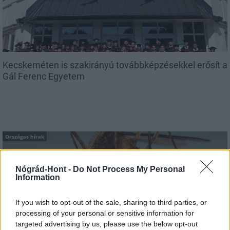
Kecskeméten is szakirányú továbbképzésekkel erősít a
Gál Ferenc Egyetem
Országos hírek
Nógrád-Hont -
Do Not Process My Personal
Information
If you wish to opt-out of the sale, sharing to third parties, or
processing of your personal or sensitive information for
A lakosságra is fontos szerep hárul a szúnyoginvázió
targeted advertising by us, please use the below opt-out