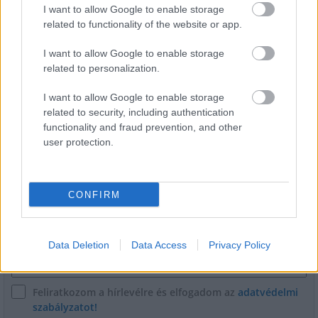
I want to allow Google to enable storage
related to functionality of the website or app.
Épített öröksége megújításával is készül
I want to allow Google to enable storage
Mohács a csata ötszázadik
related to personalization.
évfordulójára
I want to allow Google to enable storage
related to security, including authentication
functionality and fraud prevention, and other
user protection.
HÍRLEVÉL
CONFIRM
Név
E-mail cím
Data Deletion
Data Access
Privacy Policy
Feliratkozom a hírlevélre és elfogadom az
adatvédelmi
szabályzatot!