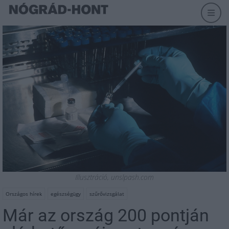
Illusztráció, unslpash.com
Országos hírek
egészségügy
szűrővizsgálat
Már az ország 200 pontján