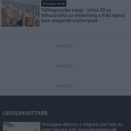
Országos hírek
Túlfogyasztás napja - július 30-ra
felhasználta az emberiség a Föld egész
évre elegendő erőforrásait
HIRDETÉS
HIRDETÉS
HIRDETÉS
LEGOLVASOTTABB
Országos éllovas a nógrádi pici falu az
ezer lakosra jutó személygépkocsik