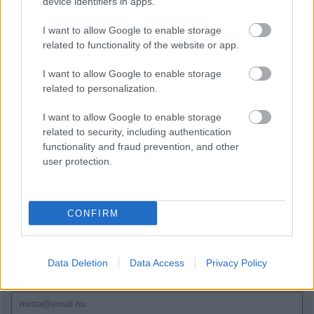
device identifiers in apps.
A tengerfenék alatt négy óriáskábellel
kötik össze Spanyolország és
I want to allow Google to enable storage
Franciaország villamosenergia-
related to functionality of the website or app.
hálózatát
I want to allow Google to enable storage
Még több zöld, még több virág és új
related to personalization.
játszótér Debrecen egyik legfontosabb
terén
I want to allow Google to enable storage
related to security, including authentication
functionality and fraud prevention, and other
user protection.
HÍRLEVÉL
CONFIRM
Név
Data Deletion
Data Access
Privacy Policy
E-mail cím