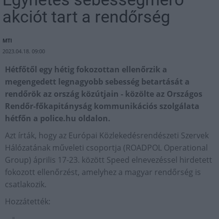
akciót tart a rendőrség
MTI
2023.04.18. 09:00
Hétfőtől egy hétig fokozottan ellenőrzik a
megengedett legnagyobb sebesség betartását a
rendőrök az ország közútjain - közölte az Országos
Rendőr-főkapitányság kommunikációs szolgálata
hétfőn a police.hu oldalon.
Azt írták, hogy az Európai Közlekedésrendészeti Szervek
Hálózatának műveleti csoportja (ROADPOL Operational
Group) április 17-23. között Speed elnevezéssel hirdetett
fokozott ellenőrzést, amelyhez a magyar rendőrség is
csatlakozik.
Hozzátették: