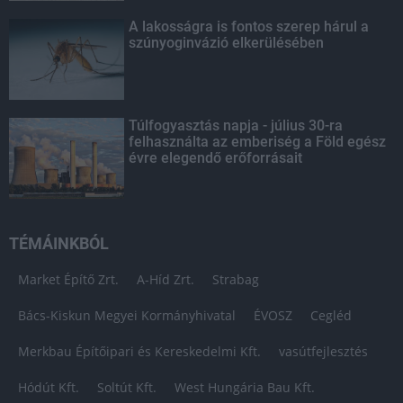
A lakosságra is fontos szerep hárul a
szúnyoginvázió elkerülésében
Túlfogyasztás napja - július 30-ra
felhasználta az emberiség a Föld egész
évre elegendő erőforrásait
TÉMÁINKBÓL
Market Építő Zrt.
A-Híd Zrt.
Strabag
Bács-Kiskun Megyei Kormányhivatal
ÉVOSZ
Cegléd
Merkbau Építőipari és Kereskedelmi Kft.
vasútfejlesztés
Hódút Kft.
Soltút Kft.
West Hungária Bau Kft.