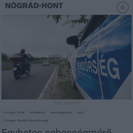
Fotó: police.hu
Országos hírek
közlekedés
sebességmérés
autó
Országos Rendőr-főkapitányság
Egyhetes sebességmérő