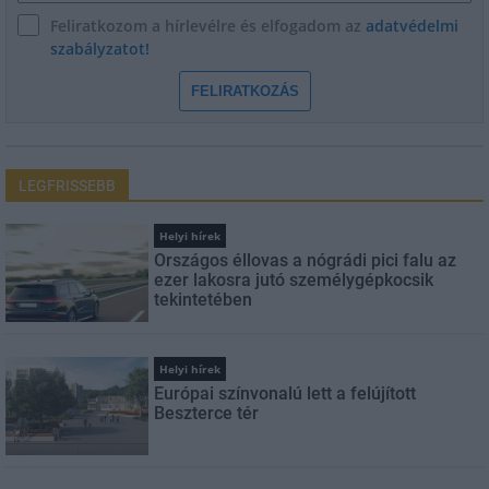
Feliratkozom a hírlevélre és elfogadom az
adatvédelmi
szabályzatot!
FELIRATKOZÁS
LEGFRISSEBB
Helyi hírek
Országos éllovas a nógrádi pici falu az
ezer lakosra jutó személygépkocsik
tekintetében
Helyi hírek
Európai színvonalú lett a felújított
Beszterce tér