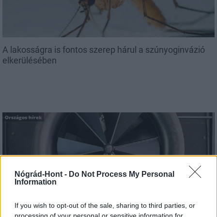
A lakosságra is fontos szerep hárul a szúnyoginvázió
elkerülésében
Országos hírek
Nógrád-Hont -
Do Not Process My Personal
Information
Itt az ÉVOSZ megoldása a hőhullámok és az
If you wish to opt-out of the sale, sharing to third parties, or
energiakrízis kezelésére
processing of your personal or sensitive information for