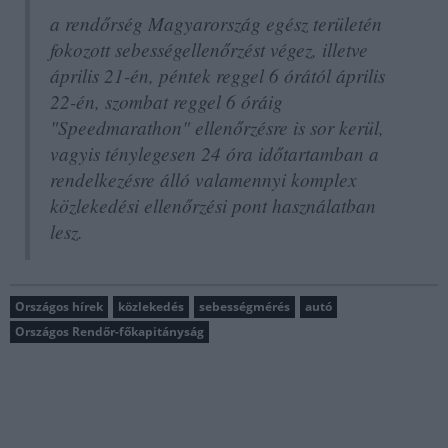
a rendőrség Magyarország egész területén
fokozott sebességellenőrzést végez, illetve
április 21-én, péntek reggel 6 órától április
22-én, szombat reggel 6 óráig
"Speedmarathon" ellenőrzésre is sor kerül,
vagyis ténylegesen 24 óra időtartamban a
rendelkezésre álló valamennyi komplex
közlekedési ellenőrzési pont használatban
lesz.
Országos hírek
közlekedés
sebességmérés
autó
Országos Rendőr-főkapitányság