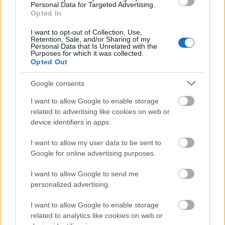
útépítés
logisztikai központ
Colas
Colas Alterra Zrt.
Personal Data for Targeted Advertising.
Opted In
Elkészült a Liszt Ferenc Repülőtér közelében lévő
logisztikai bázis út- és közműhálózatának fejlesztése
I want to opt-out of Collection, Use,
Retention, Sale, and/or Sharing of my
Komplex infrastruktúra-rendszert épített a Colas Alterra Zrt. a
Personal Data that Is Unrelated with the
Purposes for which it was collected.
Liszt Ferenc Nemzetközi Repülőtér közelében. A VGP Park
Opted Out
Budapest Aerozone területén megvalósult vízellátó, szenny- és
csapadékvíz-elvezető rendszerek, az út- és külső elektromos
Google consents
hálózat kiépítés a legújabb, logisztikai csarnok kiszolgálását
szolgálja.
I want to allow Google to enable storage
related to advertising like cookies on web or
Látlelet a hazai víziközművekről?
device identifiers in apps.
Egyetlen, fél évszázados vezetéken
múlt Bicske vízellátása
I want to allow my user data to be sent to
Google for online advertising purposes.
I want to allow Google to send me
Épített öröksége megújításával is készül
personalized advertising.
Mohács a csata ötszázadik
évfordulójára
I want to allow Google to enable storage
related to analytics like cookies on web or