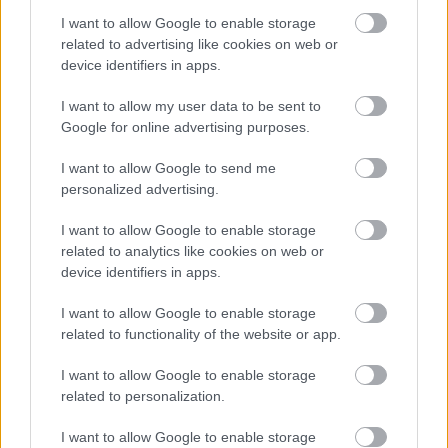
I want to allow Google to enable storage
related to advertising like cookies on web or
device identifiers in apps.
I want to allow my user data to be sent to
Google for online advertising purposes.
autópálya
útépítés
M1-es autópálya
Bicske
I want to allow Google to send me
personalized advertising.
M1 bővítés: már zajlik a teljesen új Bicske Kelet
csomópont építése
I want to allow Google to enable storage
Tizenegy meglévő csomópontot korszerűsít és négy új,
related to analytics like cookies on web or
különszintű csomópontot hoz létre az MKIF az M1-es
device identifiers in apps.
bővítésénél.
I want to allow Google to enable storage
Új gyalogosátkelők és jelzőlámpás
related to functionality of the website or app.
csomópont épül Angyalföldön
I want to allow Google to enable storage
related to personalization.
I want to allow Google to enable storage
Másfélszeresére bővítik