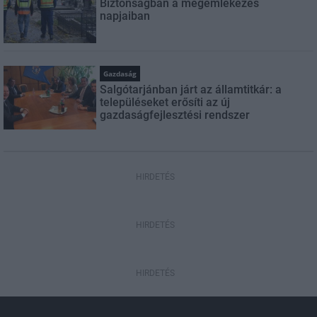
Biztonságban a megemlékezés
napjaiban
Gazdaság
Salgótarjánban járt az államtitkár: a
településeket erősíti az új
gazdaságfejlesztési rendszer
HIRDETÉS
HIRDETÉS
HIRDETÉS