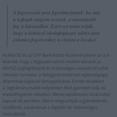
A fogorvosok arra figyelmeztetnek: ha már
a tejfogak nagyon rosszak, a maradandó
fog is károsodhat. Ezért azt tanácsolják,
hogy a kötelező iskolafogászati szűrés után
érdemes fogorvoshoz is elvinni a kicsiket.
Az NGYSZ és az OTP Bank közös közleményében arra is
kitértek, hogy a fogászati szűrés mellett elindult az
NGYSZ szájhigiéniáról és biztonságos netezésről szóló
oktatási sorozata, a Belügyminisztérium egészségügyi
államtitkárságának támogatásával. Ennek részeként
a leghátrányosabb helyzetben lévő gyerekek száj- és
mentálhigiénés oktatást, illetve táplálkozási tanácsokat
kapnak 45 percben, illetve megtanítják a gyerekeknek,
szülőknek, tanároknak a digitális tér biztonságos
használatát.