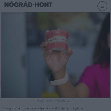
Illusztráció, unsplash.com
Országos hírek
Nemzetközi Gyermekmentő Szolgálat
fogászat