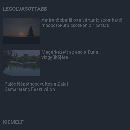
LEGOLVASOTTABB
Amire többmillióan vártunk: szombattól
másodfokúra csökken a riasztás
Megérkezett az eső a Duna
vízgyűjtőjére
Palóc Néptáncegyüttes a Zalai
Kamaratánc Fesztiválon
KIEMELT