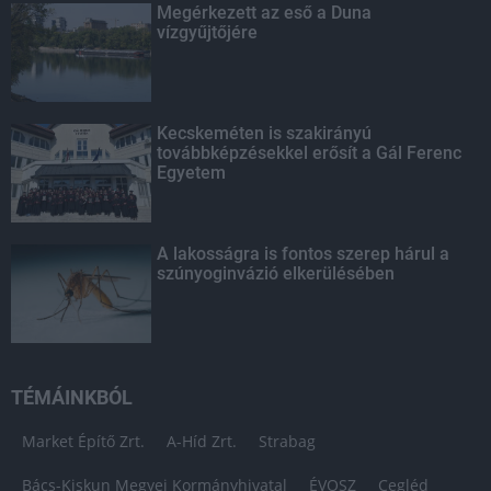
Megérkezett az eső a Duna
vízgyűjtőjére
Kecskeméten is szakirányú
továbbképzésekkel erősít a Gál Ferenc
Egyetem
A lakosságra is fontos szerep hárul a
szúnyoginvázió elkerülésében
TÉMÁINKBÓL
Market Építő Zrt.
A-Híd Zrt.
Strabag
Bács-Kiskun Megyei Kormányhivatal
ÉVOSZ
Cegléd