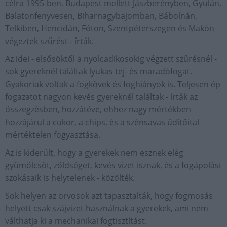
célra 1995-ben. Budapest mellett Jászberényben, Gyulán,
Balatonfenyvesen, Biharnagybajomban, Bábolnán,
Telkiben, Hencidán, Fóton, Szentpéterszegen és Makón
végeztek szűrést - írták.
Az idei - elsősöktől a nyolcadikosokig végzett szűrésnél -
sok gyereknél találtak lyukas tej- és maradófogat.
Gyakoriak voltak a fogkövek és foghiányok is. Teljesen ép
fogazatot nagyon kevés gyereknél találtak - írták az
összegzésben, hozzátéve, ehhez nagy mértékben
hozzájárul a cukor, a chips, és a szénsavas üdítőital
mértéktelen fogyasztása.
Az is kiderült, hogy a gyerekek nem esznek elég
gyümölcsöt, zöldséget, kevés vizet isznak, és a fogápolási
szokásaik is helytelenek - közölték.
Sok helyen az orvosok azt tapasztalták, hogy fogmosás
helyett csak szájvizet használnak a gyerekek, ami nem
válthatja ki a mechanikai fogtisztítást.