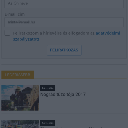
E-mail cím
Feliratkozom a hírlevélre és elfogadom az
adatvédelmi
szabályzatot!
FELIRATKOZÁS
LEGFRISSEBB
Aktuális
Nógrád tűzoltója 2017
Aktuális