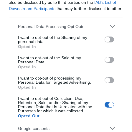
also be disclosed by us to third parties on the
IAB’s List of
Downstream Participants
that may further disclose it to other
third parties.
Please note that this website/app uses one or more Google
Personal Data Processing Opt Outs
services and may gather and store information including but
Kecskeméten is szakirányú továbbképzésekkel erősít a
not limited to your visit or usage behaviour. You may click to
I want to opt-out of the Sharing of my
Gál Ferenc Egyetem
personal data.
grant or deny consent to Google and its third-party tags to
Opted In
use your data for below specified purposes in below Google
consent section.
I want to opt-out of the Sale of my
Personal Data.
Opted In
I want to opt-out of processing my
Personal Data for Targeted Advertising.
MAGYAR ÉPÍTŐK
Opted In
I want to opt-out of Collection, Use,
Útépítés
Retention, Sale, and/or Sharing of my
Personal Data that Is Unrelated with the
Purposes for which it was collected.
Opted Out
Google consents