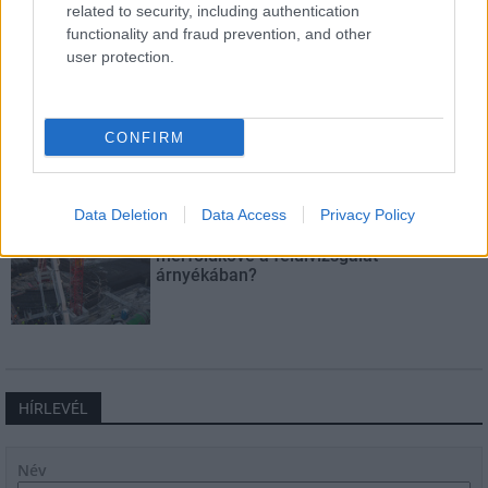
related to security, including authentication
Hódmezővásárhely jó hírű református
functionality and fraud prevention, and other
iskoláját
user protection.
Látványos építési szakasz indult be a
Flórián téri felüljárón
CONFIRM
Data Deletion
Data Access
Privacy Policy
Paks II.: Mit jelent az 5. blokk új
mérföldköve a felülvizsgálat
árnyékában?
HÍRLEVÉL
Név