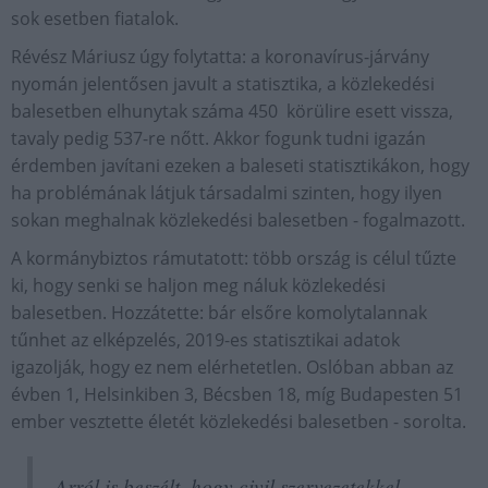
sok esetben fiatalok.
Révész Máriusz úgy folytatta: a koronavírus-járvány
nyomán jelentősen javult a statisztika, a közlekedési
balesetben elhunytak száma 450 körülire esett vissza,
tavaly pedig 537-re nőtt. Akkor fogunk tudni igazán
érdemben javítani ezeken a baleseti statisztikákon, hogy
ha problémának látjuk társadalmi szinten, hogy ilyen
sokan meghalnak közlekedési balesetben - fogalmazott.
A kormánybiztos rámutatott: több ország is célul tűzte
ki, hogy senki se haljon meg náluk közlekedési
balesetben. Hozzátette: bár elsőre komolytalannak
tűnhet az elképzelés, 2019-es statisztikai adatok
igazolják, hogy ez nem elérhetetlen. Oslóban abban az
évben 1, Helsinkiben 3, Bécsben 18, míg Budapesten 51
ember vesztette életét közlekedési balesetben - sorolta.
Arról is beszélt, hogy civil szervezetekkel