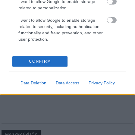
I want to allow Google to enable storage
related to personalization.
I want to allow Google to enable storage
related to security, including authentication
Országos hírek
functionality and fraud prevention, and other
user protection.
CONFIRM
Kecskeméten is szakirányú továbbképzésekkel erősít a
Data Deletion
Data Access
Privacy Policy
Gál Ferenc Egyetem
MAGYAR ÉPÍTŐK