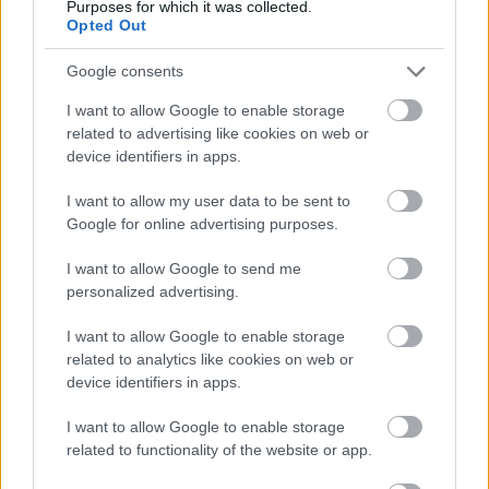
Purposes for which it was collected.
Opted Out
Google consents
I want to allow Google to enable storage
Megérkezett az eső a Duna vízgyűjtőjére
related to advertising like cookies on web or
device identifiers in apps.
I want to allow my user data to be sent to
Google for online advertising purposes.
I want to allow Google to send me
Országos hírek
personalized advertising.
I want to allow Google to enable storage
related to analytics like cookies on web or
device identifiers in apps.
I want to allow Google to enable storage
Amire többmillióan vártunk: szombattól másodfokúra
related to functionality of the website or app.
csökken a riasztás