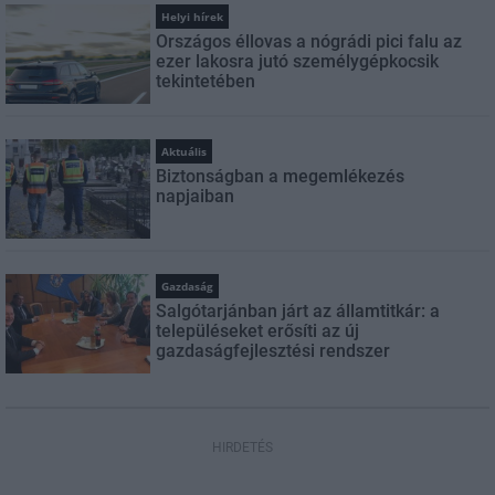
Helyi hírek
Országos éllovas a nógrádi pici falu az
ezer lakosra jutó személygépkocsik
tekintetében
Aktuális
Biztonságban a megemlékezés
napjaiban
Gazdaság
Salgótarjánban járt az államtitkár: a
településeket erősíti az új
gazdaságfejlesztési rendszer
HIRDETÉS