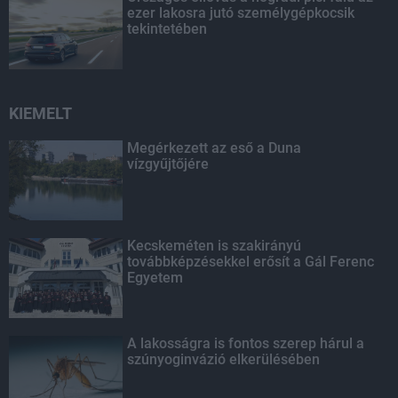
ezer lakosra jutó személygépkocsik
tekintetében
KIEMELT
Megérkezett az eső a Duna
vízgyűjtőjére
Kecskeméten is szakirányú
továbbképzésekkel erősít a Gál Ferenc
Egyetem
A lakosságra is fontos szerep hárul a
szúnyoginvázió elkerülésében