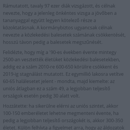
Rámutatott, tavaly 97 ezer diák vizsgázott, és célnak
nevezte, hogy a jelenleg önkéntes vizsga a jövőben a
tananyaggal együtt legyen kötelező része a
közoktatásnak. A kormánybiztos ugyancsak célnak
nevezte a közlekedési balesetek számának csökkentését,
hosszú távon pedig a balesetek megszűnését.
Felidézte, hogy míg a '90-es években évente mintegy
2500-an vesztették életüket közlekedési balesetekben,
addig ez a szám 2010-re 600-650 körülire csökkent és
2019-ig stagnálást mutatott. Ez egymillió lakosra vetítve
60-65 halálesetet jelent - mondta, majd kiemelte: az
uniós átlagban ez a szám 49, a legjobban teljesítő
országok esetén pedig 30 alatt volt.
Hozzátette: ha sikerülne elérni az uniós szintet, akkor
100-150 emberéletet lehetne megmenteni évente, ha
pedig a legjobban teljesítő országokét is, akkor 300-350
életet. Külön felhívta a figyelmet arra, hogy az áldozatok