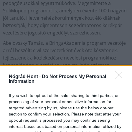
pedagógusokkal együttműködve. Megemlítette a
SuliMoped programot is, amelyben évente 1000 nagyon
jól tanuló, illetve nehéz körülmények közt élő diáknak
biztosítják, hogy díjmentesen segédmotoros kerékpár
vezetésére jogosító engedélyt szerezhessen.
Abelovszky Tamás, a BringaAkadémia program vezetője
arról beszélt: civil szervezetként évek óta készítenek,
fejlesztenek a közlekedésre nevelési programokhoz
kapcsolódóan oktatási anyagokat. Idén százezer
példányban készült a Közlekedési kisokos munkafüzet és
Nógrád-Hont -
Do Not Process My Personal
nagy számban szállítottak az iskolákba az ahhoz
Information
kapcsolódó tanári kézikönyvből is.
If you wish to opt-out of the sale, sharing to third parties, or
Beszélt arról is, hogy az Erasmus+ program keretén belül
processing of your personal or sensitive information for
nemzetközi partnerekkel egy interaktív honlapot is
targeted advertising by us, please use the below opt-out
kifejlesztettek, a
www.bringasuli.hu
oldalon elérhető
section to confirm your selection. Please note that after your
tartalmak pedig kiegészítik a KRÉTA rendszerben
opt-out request is processed you may continue seeing
megszerezhető tudást.
interest-based ads based on personal information utilized by