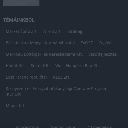
TÉMÁINKBÓL
Market Építő Zrt.
A-Híd Zrt.
Strabag
Bács-Kiskun Megyei Kormányhivatal
ÉVOSZ
Cegléd
Merkbau Építőipari és Kereskedelmi Kft.
vasútfejlesztés
Hódút Kft.
Soltút Kft.
West Hungária Bau Kft.
Liszt Ferenc repülőtér
KÉSZ Zrt.
Környezeti és Energiahatékonysági Operatív Program
(KEHOP)
Mapei Kft
Impresszum
Szerzői jogok
Adatvédelem