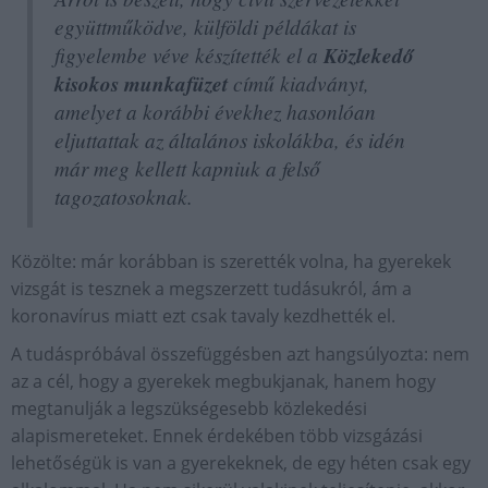
együttműködve, külföldi példákat is
figyelembe véve készítették el a
Közlekedő
kisokos munkafüzet
című kiadványt,
amelyet a korábbi évekhez hasonlóan
eljuttattak az általános iskolákba, és idén
már meg kellett kapniuk a felső
tagozatosoknak.
Közölte: már korábban is szerették volna, ha gyerekek
vizsgát is tesznek a megszerzett tudásukról, ám a
koronavírus miatt ezt csak tavaly kezdhették el.
A tudáspróbával összefüggésben azt hangsúlyozta: nem
az a cél, hogy a gyerekek megbukjanak, hanem hogy
megtanulják a legszükségesebb közlekedési
alapismereteket. Ennek érdekében több vizsgázási
lehetőségük is van a gyerekeknek, de egy héten csak egy