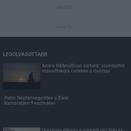
HIRDETÉS
HIRDETÉS
LEGOLVASOTTABB
Amire többmillióan vártunk: szombattól
másodfokúra csökken a riasztás
Palóc Néptáncegyüttes a Zalai
Kamaratánc Fesztiválon
Országos éllovas a nógrádi pici falu az