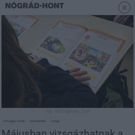
Kép: MTI/Szigetváry Zsolt
Országos hírek
közlekedés
vizsga
Májusban vizsgázhatnak a