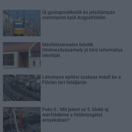
Új gyalogosátkelők és jelzőlámpás
csomópont épül Angyalföldön
Másfélszeresére bővítik
Hódmezővásárhely jó hírű református
iskoláját
Látványos építési szakasz indult be a
Flórián téri felüljárón
Paks II.: Mit jelent az 5. blokk új
mérföldköve a felülvizsgálat
árnyékában?