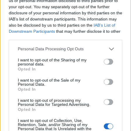
us or personal information disclosed to third parties prior to
Polgár Anikó, a Csík Ferenc Általános Iskola és
your opt-out. You may separately opt-out of the further
Gimnázium igazgatója azt mondta: nagy szükség van
disclosure of your personal information by third parties on the
IAB’s list of downstream participants. This information may
arra, hogy az iskolában tanultakat a gyerekek az életben
also be disclosed by us to third parties on the
IAB’s List of
fel tudják használni, ennek legalapvetőbb eleme, hogy
Downstream Participants
that may further disclose it to other
vigyázzanak a biztonságukra és balesetmentesen
third parties.
közlekedjenek.
Please note that this website/app uses one or more Google
Personal Data Processing Opt Outs
services and may gather and store information including but
Országos hírek
közlekedés
vizsga
not limited to your visit or usage behaviour. You may click to
I want to opt-out of the Sharing of my
personal data.
grant or deny consent to Google and its third-party tags to
Opted In
use your data for below specified purposes in below Google
consent section.
I want to opt-out of the Sale of my
Personal Data.
Opted In
AJÁNLJUK MÉG
I want to opt-out of processing my
Personal Data for Targeted Advertising.
Opted In
Országos hírek
I want to opt-out of Collection, Use,
Retention, Sale, and/or Sharing of my
Personal Data that Is Unrelated with the