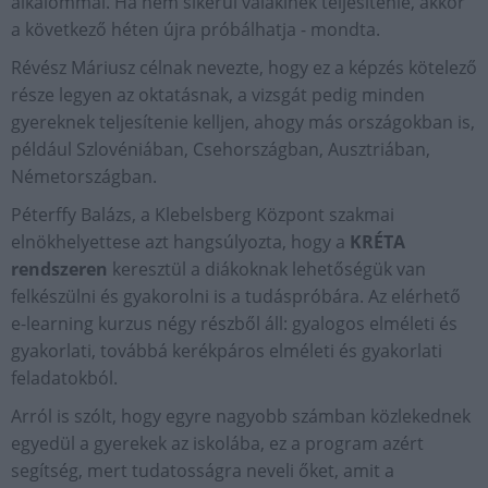
alkalommal. Ha nem sikerül valakinek teljesítenie, akkor
a következő héten újra próbálhatja - mondta.
Révész Máriusz célnak nevezte, hogy ez a képzés kötelező
része legyen az oktatásnak, a vizsgát pedig minden
gyereknek teljesítenie kelljen, ahogy más országokban is,
például Szlovéniában, Csehországban, Ausztriában,
Németországban.
Péterffy Balázs, a Klebelsberg Központ szakmai
elnökhelyettese azt hangsúlyozta, hogy a
KRÉTA
rendszeren
keresztül a diákoknak lehetőségük van
felkészülni és gyakorolni is a tudáspróbára. Az elérhető
e-learning kurzus négy részből áll: gyalogos elméleti és
gyakorlati, továbbá kerékpáros elméleti és gyakorlati
feladatokból.
Arról is szólt, hogy egyre nagyobb számban közlekednek
egyedül a gyerekek az iskolába, ez a program azért
segítség, mert tudatosságra neveli őket, amit a