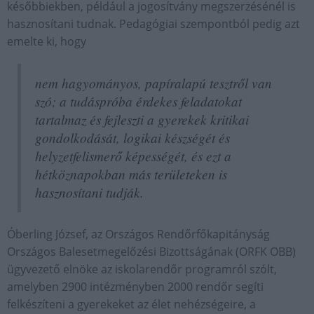
későbbiekben, például a jogosítvány megszerzésénél is
hasznosítani tudnak. Pedagógiai szempontból pedig azt
emelte ki, hogy
nem hagyományos, papíralapú tesztről van
szó; a tudáspróba érdekes feladatokat
tartalmaz és fejleszti a gyerekek kritikai
gondolkodását, logikai készségét és
helyzetfelismerő képességét, és ezt a
hétköznapokban más területeken is
hasznosítani tudják.
Óberling József, az Országos Rendőrfőkapitányság
Országos Balesetmegelőzési Bizottságának (ORFK OBB)
ügyvezető elnöke az iskolarendőr programról szólt,
amelyben 2900 intézményben 2000 rendőr segíti
felkészíteni a gyerekeket az élet nehézségeire, a