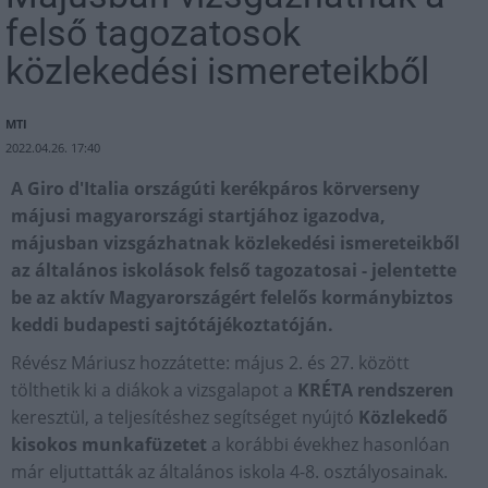
felső tagozatosok
közlekedési ismereteikből
MTI
2022.04.26. 17:40
​A Giro d'Italia országúti kerékpáros körverseny
májusi magyarországi startjához igazodva,
májusban vizsgázhatnak közlekedési ismereteikből
az általános iskolások felső tagozatosai - jelentette
be az aktív Magyarországért felelős kormánybiztos
keddi budapesti sajtótájékoztatóján.
Révész Máriusz hozzátette: május 2. és 27. között
tölthetik ki a diákok a vizsgalapot a
KRÉTA rendszeren
keresztül, a teljesítéshez segítséget nyújtó
Közlekedő
kisokos munkafüzetet
a korábbi évekhez hasonlóan
már eljuttatták az általános iskola 4-8. osztályosainak.