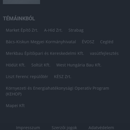
TÉMÁINKBÓL
Market Építő Zrt.
A-Híd Zrt.
Strabag
Bács-Kiskun Megyei Kormányhivatal
ÉVOSZ
Cegléd
Merkbau Építőipari és Kereskedelmi Kft.
vasútfejlesztés
Hódút Kft.
Soltút Kft.
West Hungária Bau Kft.
Liszt Ferenc repülőtér
KÉSZ Zrt.
Környezeti és Energiahatékonysági Operatív Program
(KEHOP)
Mapei Kft
Impresszum
Szerzői jogok
Adatvédelem