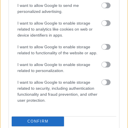
I want to allow Google to send me
Történelmi táj, amelynek minden köve
personalized advertising.
mesél – megújul a tatai Angolkert
I want to allow Google to enable storage
related to analytics like cookies on web or
device identifiers in apps.
M1 bővítés: már zajlik a teljesen új
Bicske Kelet csomópont építése
I want to allow Google to enable storage
related to functionality of the website or app.
I want to allow Google to enable storage
related to personalization.
Új gyalogosátkelők és jelzőlámpás
csomópont épül Angyalföldön
I want to allow Google to enable storage
related to security, including authentication
functionality and fraud prevention, and other
user protection.
Másfélszeresére bővítik
Hódmezővásárhely jó hírű református
iskoláját
CONFIRM