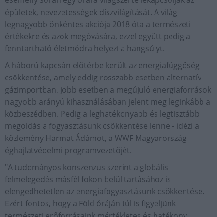
esemény során egy órára világszerte lekapcsolják az
épületek, nevezetességek díszvilágítását. A világ
legnagyobb önkéntes akciója 2018 óta a természeti
értékekre és azok megóvására, ezzel együtt pedig a
fenntartható életmódra helyezi a hangsúlyt.
A háború kapcsán előtérbe került az energiafüggőség
csökkentése, amely eddig rosszabb esetben alternatív
gázimportban, jobb esetben a megújuló energiaforrások
nagyobb arányú kihasználásában jelent meg leginkább a
közbeszédben. Pedig a leghatékonyabb és legtisztább
megoldás a fogyasztásunk csökkentése lenne - idézi a
közlemény Harmat Ádámot, a WWF Magyarország
éghajlatvédelmi programvezetőjét.
"A tudományos konszenzus szerint a globális
felmelegedés másfél fokon belül tartásához is
elengedhetetlen az energiafogyasztásunk csökkentése.
Ezért fontos, hogy a Föld óráján túl is figyeljünk
természeti erőforrásaink mértékletes és hatékony