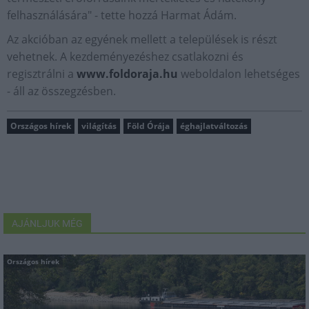
felhasználására" - tette hozzá Harmat Ádám.
Az akcióban az egyének mellett a települések is részt
vehetnek. A kezdeményezéshez csatlakozni és
regisztrálni a
www.foldoraja.hu
weboldalon lehetséges
- áll az összegzésben.
Országos hírek
világítás
Föld Órája
éghajlatváltozás
AJÁNLJUK MÉG
Országos hírek