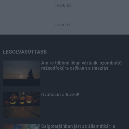
HIRDETÉS
HIRDETÉS
LEGOLVASOTTABB
Amire többmillióan vártunk: szombattól
másodfokúra csökken a riasztás
Óvatosan a tűzzel!
Salgótarjánban járt az államtitkár: a