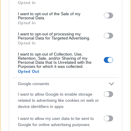
Opted In
use your data for below specified purposes in below Google
consent section.
Mi épül?
I want to opt-out of the Sale of my
Personal Data.
Opted In
I want to opt-out of processing my
Personal Data for Targeted Advertising.
Opted In
I want to opt-out of Collection, Use,
Retention, Sale, and/or Sharing of my
Personal Data that Is Unrelated with the
Purposes for which it was collected.
Opted Out
Google consents
Belváros-Lipótváros
játszótér
I want to allow Google to enable storage
Város-Teampannon Kereskedelmi és Szolgáltató Kft.
parkfelújítás
related to advertising like cookies on web or
Újragondolják Lipótváros rejtett, zöld parkját
device identifiers in apps.
Indulhat a Honvéd tér megújításának tervezése, ahol a
I want to allow my user data to be sent to
klímatudatos gondolkodás és a helyi identitás erősítése kerül a
Google for online advertising purposes.
középpontba.