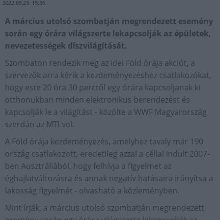
2022.03.23. 15:56
A március utolsó szombatján megrendezett esemény
során egy órára világszerte lekapcsolják az épületek,
nevezetességek díszvilágítását.
Szombaton rendezik meg az idei Föld órája akciót, a
szervezők arra kérik a kezdeményezéshez csatlakozókat,
hogy este 20 óra 30 perctől egy órára kapcsoljanak ki
otthonukban minden elektronikus berendezést és
kapcsolják le a világítást - közölte a WWF Magyarország
szerdán az MTI-vel.
A Föld órája kezdeményezés, amelyhez tavaly már 190
ország csatlakozott, eredetileg azzal a céllal indult 2007-
ben Ausztráliából, hogy felhívja a figyelmet az
éghajlatváltozásra és annak negatív hatásaira irányítsa a
lakosság figyelmét - olvasható a közleményben.
Mint írják, a március utolsó szombatján megrendezett