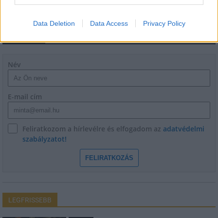
Data Deletion
Data Access
Privacy Policy
HÍRLEVÉL
Név
E-mail cím
Feliratkozom a hírlevélre és elfogadom az
adatvédelmi
szabályzatot!
FELIRATKOZÁS
LEGFRISSEBB