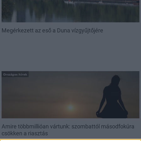
Megérkezett az eső a Duna vízgyűjtőjére
Országos hírek
Amire többmillióan vártunk: szombattól másodfokúra
csökken a riasztás