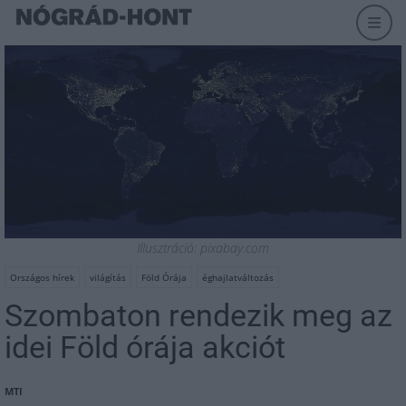
Illusztráció: pixabay.com
Országos hírek
világítás
Föld Órája
éghajlatváltozás
Szombaton rendezik meg az
idei Föld órája akciót
MTI