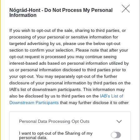
Nógrád-Hont -
Do Not Process My Personal
Information
Országos hírek
If you wish to opt-out of the sale, sharing to third parties, or
processing of your personal or sensitive information for
targeted advertising by us, please use the below opt-out
section to confirm your selection. Please note that after your
opt-out request is processed you may continue seeing
interest-based ads based on personal information utilized by
us or personal information disclosed to third parties prior to
your opt-out. You may separately opt-out of the further
Kecskeméten is szakirányú továbbképzésekkel erősít a
disclosure of your personal information by third parties on the
Gál Ferenc Egyetem
IAB’s list of downstream participants. This information may
also be disclosed by us to third parties on the
IAB’s List of
Downstream Participants
that may further disclose it to other
third parties.
Please note that this website/app uses one or more Google
Personal Data Processing Opt Outs
services and may gather and store information including but
not limited to your visit or usage behaviour. You may click to
I want to opt-out of the Sharing of my
MAGYAR ÉPÍTŐK
personal data.
grant or deny consent to Google and its third-party tags to