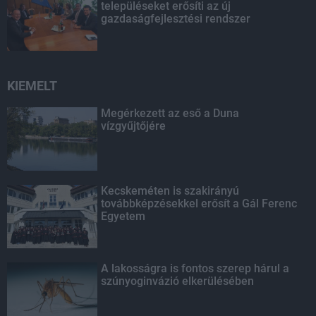
településeket erősíti az új
gazdaságfejlesztési rendszer
KIEMELT
Megérkezett az eső a Duna
vízgyűjtőjére
Kecskeméten is szakirányú
továbbképzésekkel erősít a Gál Ferenc
Egyetem
A lakosságra is fontos szerep hárul a
szúnyoginvázió elkerülésében