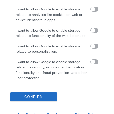
I want to allow Google to enable storage
M1 bővítés: már zajlik a teljesen új
related to analytics like cookies on web or
Bicske Kelet csomópont építése
device identifiers in apps.
I want to allow Google to enable storage
related to functionality of the website or app.
Új gyalogosátkelők és jelzőlámpás
I want to allow Google to enable storage
csomópont épül Angyalföldön
related to personalization.
I want to allow Google to enable storage
related to security, including authentication
Másfélszeresére bővítik
functionality and fraud prevention, and other
Hódmezővásárhely jó hírű református
user protection.
iskoláját
CONFIRM
HÍRLEVÉL