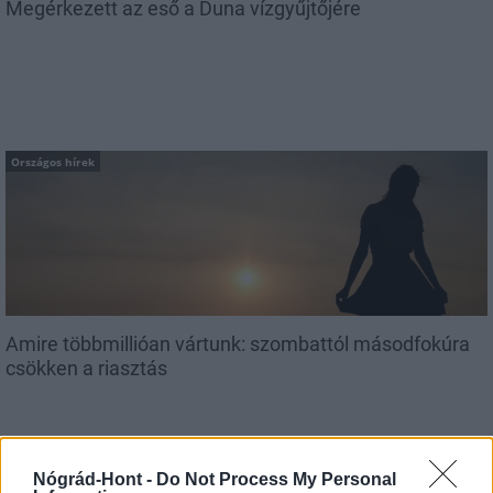
Megérkezett az eső a Duna vízgyűjtőjére
Országos hírek
Amire többmillióan vártunk: szombattól másodfokúra
csökken a riasztás
Nógrád-Hont -
Do Not Process My Personal