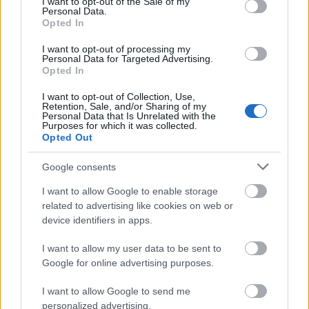
I want to opt-out of the Sale of my
Personal Data.
Opted In
I want to opt-out of processing my
Personal Data for Targeted Advertising.
Opted In
I want to opt-out of Collection, Use,
Retention, Sale, and/or Sharing of my
Personal Data that Is Unrelated with the
Purposes for which it was collected.
Opted Out
Belváros-Lipótváros
játszótér
Város-Teampannon Kereskedelmi és Szolgáltató Kft.
parkfelújítás
Google consents
Újragondolják Lipótváros rejtett, zöld parkját
I want to allow Google to enable storage
related to advertising like cookies on web or
Indulhat a Honvéd tér megújításának tervezése, ahol a
device identifiers in apps.
klímatudatos gondolkodás és a helyi identitás erősítése kerül a
középpontba.
I want to allow my user data to be sent to
Google for online advertising purposes.
Történelmi táj, amelynek minden köve
mesél – megújul a tatai Angolkert
I want to allow Google to send me
personalized advertising.