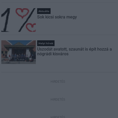
Aktuális
Sok kicsi sokra megy
Helyi hírek
Uszodát avatott, szaunát is épít hozzá a
nógrádi kisváros
HIRDETÉS
HIRDETÉS
HIRDETÉS