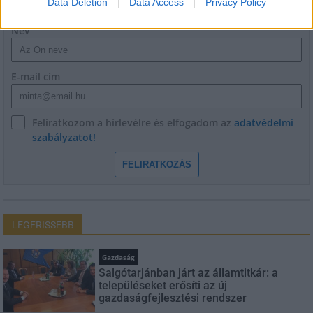
Data Deletion
Data Access
Privacy Policy
Név
E-mail cím
Feliratkozom a hírlevélre és elfogadom az
adatvédelmi
szabályzatot!
FELIRATKOZÁS
LEGFRISSEBB
Gazdaság
Salgótarjánban járt az államtitkár: a
településeket erősíti az új
gazdaságfejlesztési rendszer