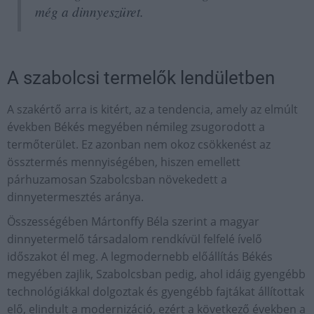
még a dinnyeszüret.
A szabolcsi termelők lendületben
A szakértő arra is kitért, az a tendencia, amely az elmúlt
években Békés megyében némileg zsugorodott a
termőterület. Ez azonban nem okoz csökkenést az
össztermés mennyiségében, hiszen emellett
párhuzamosan Szabolcsban növekedett a
dinnyetermesztés aránya.
Összességében Mártonffy Béla szerint a magyar
dinnyetermelő társadalom rendkívül felfelé ívelő
időszakot él meg. A legmodernebb előállítás Békés
megyében zajlik, Szabolcsban pedig, ahol idáig gyengébb
technológiákkal dolgoztak és gyengébb fajtákat állítottak
elő, elindult a modernizáció, ezért a következő években a