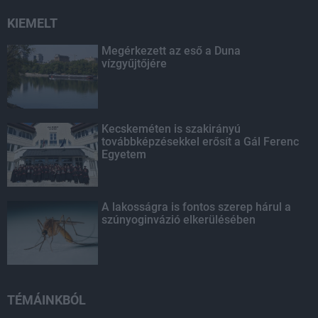
KIEMELT
Megérkezett az eső a Duna
vízgyűjtőjére
Kecskeméten is szakirányú
továbbképzésekkel erősít a Gál Ferenc
Egyetem
A lakosságra is fontos szerep hárul a
szúnyoginvázió elkerülésében
TÉMÁINKBÓL