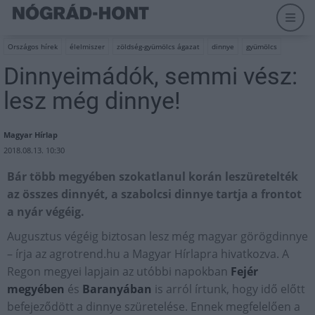
Országos hírek
élelmiszer
zöldség-gyümölcs ágazat
dinnye
gyümölcs
Dinnyeimádók, semmi vész:
lesz még dinnye!
Magyar Hírlap
2018.08.13. 10:30
Bár több megyében szokatlanul korán leszüretelték
az összes dinnyét, a szabolcsi dinnye tartja a frontot
a nyár végéig.
Augusztus végéig biztosan lesz még magyar görögdinnye
– írja az agrotrend.hu a Magyar Hírlapra hivatkozva. A
Regon megyei lapjain az utóbbi napokban
Fejér
megyében
és
Baranyában
is arról írtunk, hogy idő előtt
befejeződött a dinnye szüretelése. Ennek megfelelően a