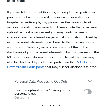
Information
Országos hírek
If you wish to opt-out of the sale, sharing to third parties, or
processing of your personal or sensitive information for
targeted advertising by us, please use the below opt-out
section to confirm your selection. Please note that after your
opt-out request is processed you may continue seeing
interest-based ads based on personal information utilized by
Kecskeméten is szakirányú továbbképzésekkel erősít a
us or personal information disclosed to third parties prior to
Gál Ferenc Egyetem
your opt-out. You may separately opt-out of the further
disclosure of your personal information by third parties on the
IAB’s list of downstream participants. This information may
also be disclosed by us to third parties on the
IAB’s List of
Downstream Participants
that may further disclose it to other
third parties.
Please note that this website/app uses one or more Google
Personal Data Processing Opt Outs
MAGYAR ÉPÍTŐK
services and may gather and store information including but
not limited to your visit or usage behaviour. You may click to
I want to opt-out of the Sharing of my
personal data.
Mi épül?
grant or deny consent to Google and its third-party tags to
Opted In
use your data for below specified purposes in below Google
consent section.