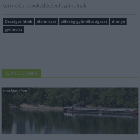
termelés növekedésével számolnak.
Országos hírek
élelmiszer
zöldség-gyümölcs ágazat
dinnye
gyümölcs
AJÁNLJUK MÉG
Országos hírek