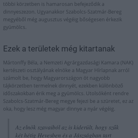
többi körzetben is hamarosan befejeződik a
dinnyeszezon. Ugyanakkor Szabolcs-Szatmár-Bereg
megyéből még augusztus végéig bőségesen érkezik
gyümölcs.
Ezek a területek még kitartanak
Mártonffy Béla, a Nemzeti Agrárgazdasági Kamara (NAK)
kertészeti osztályának elnöke a Magyar Hírlapnak arról
számolt be, hogy Magyarországon öt nagyobb
tájkörzetben termelnek dinnyét, ezekben különböző
időszakokban érik meg a gyümölcs. Utolsóként rendre
Szabolcs-Szatmár-Bereg megye fejezi be a szüretet, ez az
oka, hogy lesz még magyar dinnye a nyár végéig.
Az elnök szavaiból az is kiderült, hogy szűk
két hétig Hevesben és a Jászságban tart