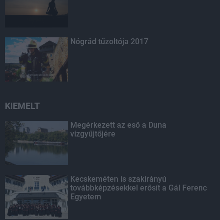
Nógrád tűzoltója 2017
KIEMELT
Megérkezett az eső a Duna
vízgyűjtőjére
Kecskeméten is szakirányú
továbbképzésekkel erősít a Gál Ferenc
Egyetem