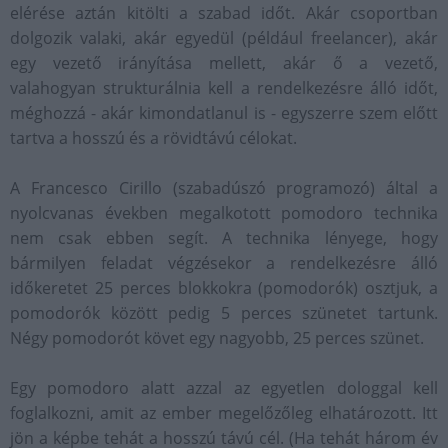
elérése aztán kitölti a szabad időt. Akár csoportban
dolgozik valaki, akár egyedül (például freelancer), akár
egy vezető irányítása mellett, akár ő a vezető,
valahogyan strukturálnia kell a rendelkezésre álló időt,
méghozzá - akár kimondatlanul is - egyszerre szem előtt
tartva a hosszú és a rövidtávú célokat.
A Francesco Cirillo (szabadúszó programozó) által a
nyolcvanas években megalkotott pomodoro technika
nem csak ebben segít. A technika lényege, hogy
bármilyen feladat végzésekor a rendelkezésre álló
időkeretet 25 perces blokkokra (pomodorók) osztjuk, a
pomodorók között pedig 5 perces szünetet tartunk.
Négy pomodorót követ egy nagyobb, 25 perces szünet.
Egy pomodoro alatt azzal az egyetlen dologgal kell
foglalkozni, amit az ember megelőzőleg elhatározott. Itt
jön a képbe tehát a hosszú távú cél. (Ha tehát három év