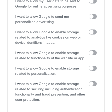
I want to allow my user data to be sent to
Google for online advertising purposes.
I want to allow Google to send me
MAGYAR ÉPÍTŐK
personalized advertising.
I want to allow Google to enable storage
Útépítés
related to analytics like cookies on web or
device identifiers in apps.
I want to allow Google to enable storage
related to functionality of the website or app.
I want to allow Google to enable storage
related to personalization.
I want to allow Google to enable storage
related to security, including authentication
functionality and fraud prevention, and other
user protection.
autópálya
útépítés
M1-es autópálya
Bicske
M1 bővítés: már zajlik a teljesen új Bicske Kelet