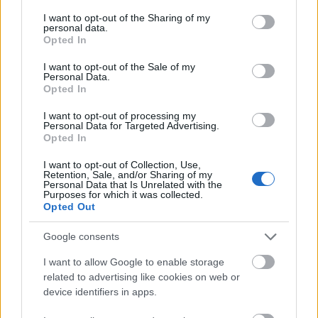
services and may gather and store information including but
not limited to your visit or usage behaviour. You may click to
I want to opt-out of the Sharing of my
personal data.
grant or deny consent to Google and its third-party tags to
Amire többmillióan vártunk: szombattól másodfokúra
Opted In
use your data for below specified purposes in below Google
csökken a riasztás
consent section.
I want to opt-out of the Sale of my
Personal Data.
Opted In
I want to opt-out of processing my
Personal Data for Targeted Advertising.
Országos hírek
Opted In
I want to opt-out of Collection, Use,
Retention, Sale, and/or Sharing of my
Personal Data that Is Unrelated with the
Purposes for which it was collected.
Opted Out
Google consents
Kecskeméten is szakirányú továbbképzésekkel erősít a
I want to allow Google to enable storage
Gál Ferenc Egyetem
related to advertising like cookies on web or
device identifiers in apps.