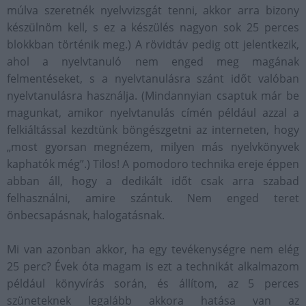
múlva szeretnék nyelvvizsgát tenni, akkor arra bizony
készülnöm kell, s ez a készülés nagyon sok 25 perces
blokkban történik meg.) A rövidtáv pedig ott jelentkezik,
ahol a nyelvtanuló nem enged meg magának
felmentéseket, s a nyelvtanulásra szánt időt valóban
nyelvtanulásra használja. (Mindannyian csaptuk már be
magunkat, amikor nyelvtanulás címén például azzal a
felkiáltással kezdtünk böngészgetni az interneten, hogy
„most gyorsan megnézem, milyen más nyelvkönyvek
kaphatók még”.) Tilos! A pomodoro technika ereje éppen
abban áll, hogy a dedikált időt csak arra szabad
felhasználni, amire szántuk. Nem enged teret
önbecsapásnak, halogatásnak.
Mi van azonban akkor, ha egy tevékenységre nem elég
25 perc? Évek óta magam is ezt a technikát alkalmazom
például könyvírás során, és állítom, az 5 perces
szüneteknek legalább akkora hatása van az