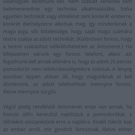
valahogyan kezelnünk kell. Nem szabad senkinek sem
belemerevednie egy technika alkalmazásába. Soha
egyetlen technikát vagy elméletet sem konkrét emberre,
konkrét élethelyzetre alkottak meg, így mindenkinek a
maga joga, sőt kötelessége, hogy saját maga számára
testre szabja az adott technikát. (Különösen fontos, hogy
a testre szabáshoz nélkülözhetetlen az önismeret.) Ha
kifejezetten várunk egy fontos telefont, akkor azt
fogadnunk kell annak ellenére is, hogy az adott 25 perces
pomodorót nem telefonbeszélgetésre szántuk. A lényeg
azonban éppen abban áll, hogy magunknak el kell
döntenünk, az adott telefonhívás mennyire fontos,
illetve mennyire sürgős.
Végül pedig rendkívüli önismereti ereje van annak, ha
hosszú időn keresztül naplózzuk a pomodorókat, s
időnként visszanézünk erre a naplóra. Kiváló tükröt kap
az ember arról, mit gondolt fontosnak, illetve ehhez