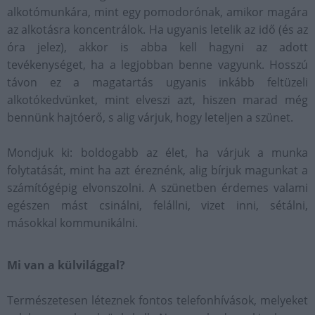
alkotómunkára, mint egy pomodorónak, amikor magára
az alkotásra koncentrálok. Ha ugyanis letelik az idő (és az
óra jelez), akkor is abba kell hagyni az adott
tevékenységet, ha a legjobban benne vagyunk. Hosszú
távon ez a magatartás ugyanis inkább feltüzeli
alkotókedvünket, mint elveszi azt, hiszen marad még
bennünk hajtóerő, s alig várjuk, hogy leteljen a szünet.
Mondjuk ki: boldogabb az élet, ha várjuk a munka
folytatását, mint ha azt éreznénk, alig bírjuk magunkat a
számítógépig elvonszolni. A szünetben érdemes valami
egészen mást csinálni, felállni, vizet inni, sétálni,
másokkal kommunikálni.
Mi van a külvilággal?
Természetesen léteznek fontos telefonhívások, melyeket