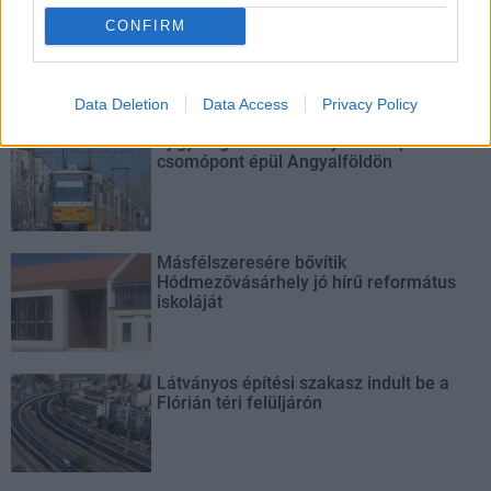
csomópont építése
CONFIRM
Tizenegy meglévő csomópontot korszerűsít és négy új,
különszintű csomópontot hoz létre az MKIF az M1-es
bővítésénél.
Data Deletion
Data Access
Privacy Policy
Új gyalogosátkelők és jelzőlámpás
csomópont épül Angyalföldön
Másfélszeresére bővítik
Hódmezővásárhely jó hírű református
iskoláját
Látványos építési szakasz indult be a
Flórián téri felüljárón