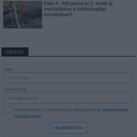
Paks II.: Mit jelent az 5. blokk új
mérföldköve a felülvizsgálat
árnyékában?
HÍRLEVÉL
Név
E-mail cím
Feliratkozom a hírlevélre és elfogadom az
adatvédelmi
szabályzatot!
FELIRATKOZÁS