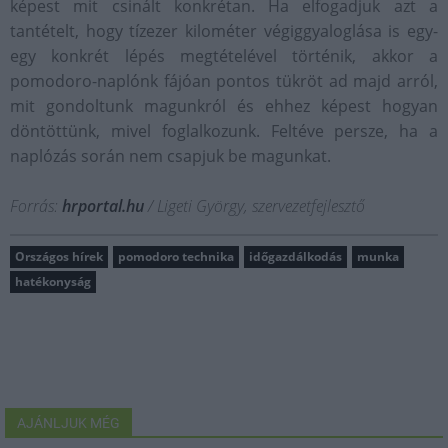
képest mit csinált konkrétan. Ha elfogadjuk azt a
tantételt, hogy tízezer kilométer végiggyaloglása is egy-
egy konkrét lépés megtételével történik, akkor a
pomodoro-naplónk fájóan pontos tükröt ad majd arról,
mit gondoltunk magunkról és ehhez képest hogyan
döntöttünk, mivel foglalkozunk. Feltéve persze, ha a
naplózás során nem csapjuk be magunkat.
Forrás:
hrportal.hu
/ Ligeti György, szervezetfejlesztő
Országos hírek
pomodoro technika
időgazdálkodás
munka
hatékonyság
AJÁNLJUK MÉG