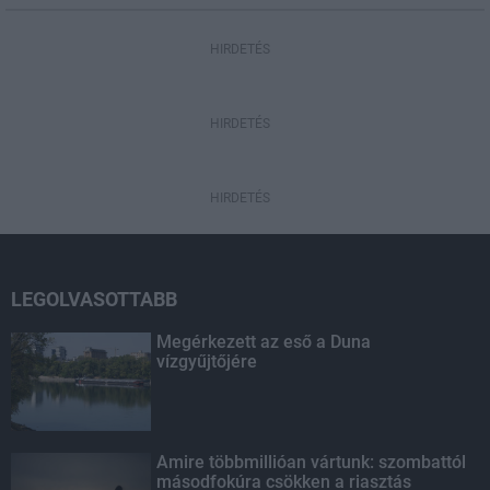
HIRDETÉS
HIRDETÉS
HIRDETÉS
LEGOLVASOTTABB
Megérkezett az eső a Duna
vízgyűjtőjére
Amire többmillióan vártunk: szombattól
másodfokúra csökken a riasztás