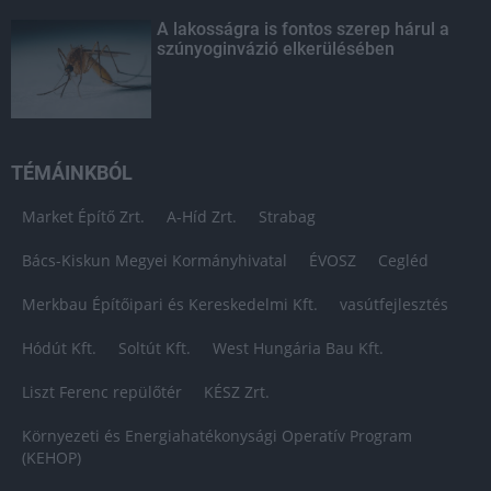
A lakosságra is fontos szerep hárul a
szúnyoginvázió elkerülésében
TÉMÁINKBÓL
Market Építő Zrt.
A-Híd Zrt.
Strabag
Bács-Kiskun Megyei Kormányhivatal
ÉVOSZ
Cegléd
Merkbau Építőipari és Kereskedelmi Kft.
vasútfejlesztés
Hódút Kft.
Soltút Kft.
West Hungária Bau Kft.
Liszt Ferenc repülőtér
KÉSZ Zrt.
Környezeti és Energiahatékonysági Operatív Program
(KEHOP)