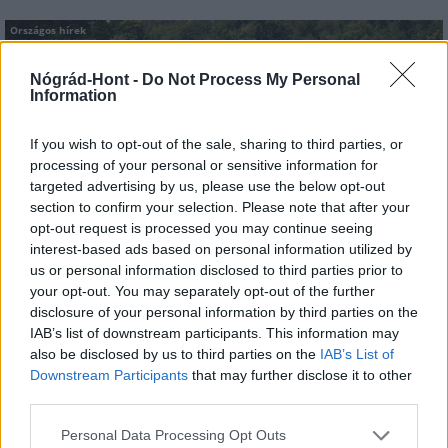
Országos hírek
Nógrád-Hont -
Do Not Process My Personal
Information
If you wish to opt-out of the sale, sharing to third parties, or
processing of your personal or sensitive information for
targeted advertising by us, please use the below opt-out
Megérkezett az eső a Duna vízgyűjtőjére
section to confirm your selection. Please note that after your
opt-out request is processed you may continue seeing
interest-based ads based on personal information utilized by
us or personal information disclosed to third parties prior to
your opt-out. You may separately opt-out of the further
disclosure of your personal information by third parties on the
IAB’s list of downstream participants. This information may
Országos hírek
also be disclosed by us to third parties on the
IAB’s List of
Downstream Participants
that may further disclose it to other
third parties.
Please note that this website/app uses one or more Google
Personal Data Processing Opt Outs