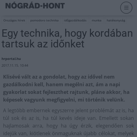
Országos hírek
pomodoro technika
időgazdálkodás
munka
hatékonyság
Egy technika, hogy kordában
tartsuk az időnket
hrportal.hu
2017.11.15. 10:44
Klisévé vált az a gondolat, hogy az idővel nem
gazdálkodni kell, hanem megélni azt, ám a napi
gyakorlat sokat fejleszthet rajtunk, pláne akkor, ha
képesek vagyunk megfigyelni, mi történik velünk.
A legtöbb embernek egyszerre jelent problémát az is, ha
túl sok és az is, ha túl kevés ideje van. Emellett sokan
hajlamosak arra, hogy ha úgy érzik, elegendően sok
idejük van, kiötlenek önmaguknak újabb célokat, melyek