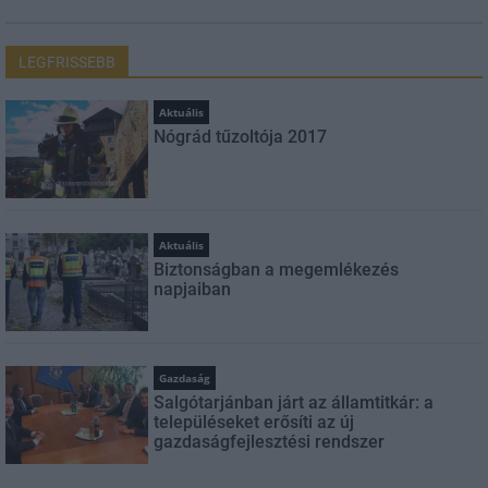
LEGFRISSEBB
Aktuális
Nógrád tűzoltója 2017
Aktuális
Biztonságban a megemlékezés
napjaiban
Gazdaság
Salgótarjánban járt az államtitkár: a
településeket erősíti az új
gazdaságfejlesztési rendszer