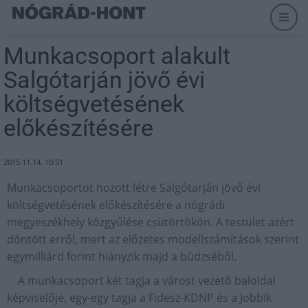
Munkacsoport alakult
Salgótarján jövő évi
költségvetésének
előkészítésére
2015.11.14. 10:51
Munkacsoportot hozott létre Salgótarján jövő évi
költségvetésének előkészítésére a nógrádi
megyeszékhely közgyűlése csütörtökön. A testület azért
döntött erről, mert az előzetes modellszámítások szerint
egymilliárd forint hiányzik majd a büdzséből.
A munkacsoport két tagja a várost vezető baloldal
képviselője, egy-egy tagja a Fidesz-KDNP és a Jobbik