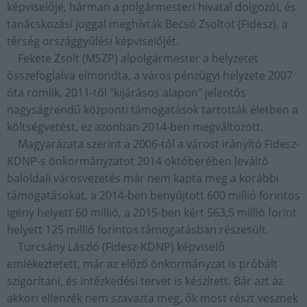
képviselője, hárman a polgármesteri hivatal dolgozói, és
tanácskozási joggal meghívták Becsó Zsoltot (Fidesz), a
térség országgyűlési képviselőjét.
Fekete Zsolt (MSZP) alpolgármester a helyzetet
összefoglalva elmondta, a város pénzügyi helyzete 2007
óta romlik, 2011-től "kijárásos alapon" jelentős
nagyságrendű központi támogatások tartották életben a
költségvetést, ez azonban 2014-ben megváltozott.
Magyarázata szerint a 2006-tól a várost irányító Fidesz-
KDNP-s önkormányzatot 2014 októberében leváltó
baloldali városvezetés már nem kapta meg a korábbi
támogatásokat, a 2014-ben benyújtott 600 millió forintos
igény helyett 60 millió, a 2015-ben kért 563,5 millió forint
helyett 125 millió forintos támogatásban részesült.
Turcsány László (Fidesz-KDNP) képviselő
emlékeztetett, már az előző önkormányzat is próbált
szigorítani, és intézkedési tervet is készített. Bár azt az
akkori ellenzék nem szavazta meg, ők most részt vesznek