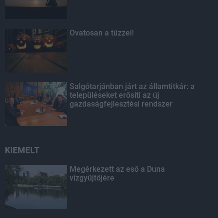
Óvatosan a tűzzel!
Salgótarjánban járt az államtitkár: a
településeket erősíti az új
gazdaságfejlesztési rendszer
KIEMELT
Megérkezett az eső a Duna
vízgyűjtőjére