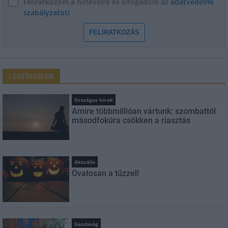
Feliratkozom a hírlevélre és elfogadom az
adatvédelmi
szabályzatot!
FELIRATKOZÁS
LEGFRISSEBB
Országos hírek
Amire többmillióan vártunk: szombattól
másodfokúra csökken a riasztás
Aktuális
Óvatosan a tűzzel!
Gazdaság