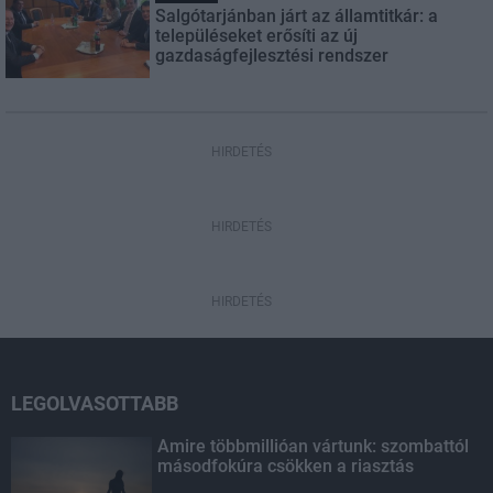
Salgótarjánban járt az államtitkár: a
településeket erősíti az új
gazdaságfejlesztési rendszer
HIRDETÉS
HIRDETÉS
HIRDETÉS
LEGOLVASOTTABB
Amire többmillióan vártunk: szombattól
másodfokúra csökken a riasztás