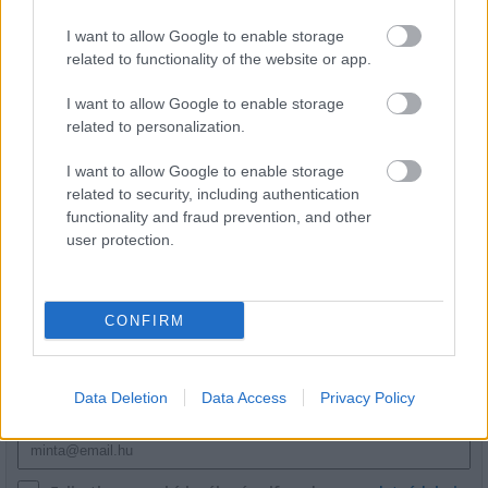
csomópont épül Angyalföldön
I want to allow Google to enable storage
related to functionality of the website or app.
I want to allow Google to enable storage
Másfélszeresére bővítik
related to personalization.
Hódmezővásárhely jó hírű református
iskoláját
I want to allow Google to enable storage
related to security, including authentication
functionality and fraud prevention, and other
user protection.
HÍRLEVÉL
CONFIRM
Név
Data Deletion
Data Access
Privacy Policy
E-mail cím