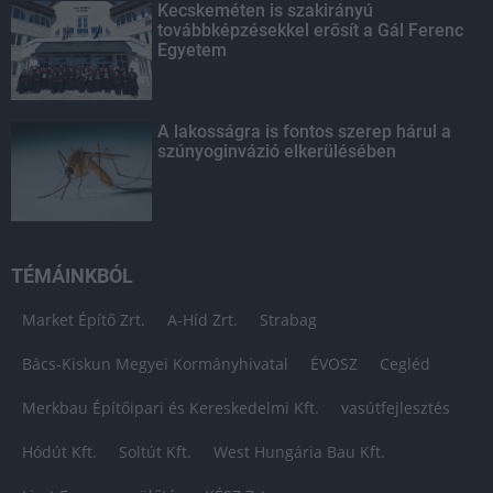
Kecskeméten is szakirányú
továbbképzésekkel erősít a Gál Ferenc
Egyetem
A lakosságra is fontos szerep hárul a
szúnyoginvázió elkerülésében
TÉMÁINKBÓL
Market Építő Zrt.
A-Híd Zrt.
Strabag
Bács-Kiskun Megyei Kormányhivatal
ÉVOSZ
Cegléd
Merkbau Építőipari és Kereskedelmi Kft.
vasútfejlesztés
Hódút Kft.
Soltút Kft.
West Hungária Bau Kft.