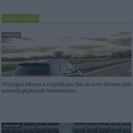
AJÁNLJUK MÉG
Helyi hírek
Országos éllovas a nógrádi pici falu az ezer lakosra jutó
személygépkocsik tekintetében
Helyi hírek