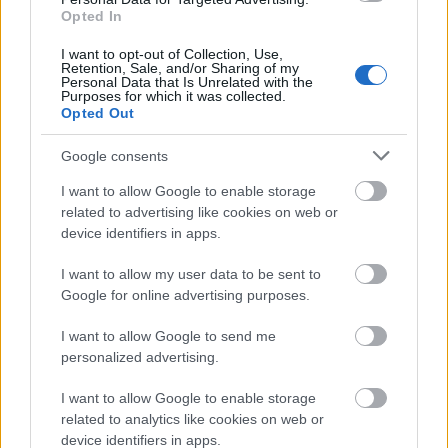
Opted In
Belváros-Lipótváros
játszótér
I want to opt-out of Collection, Use,
Város-Teampannon Kereskedelmi és Szolgáltató Kft.
parkfelújítás
Retention, Sale, and/or Sharing of my
Personal Data that Is Unrelated with the
Purposes for which it was collected.
Újragondolják Lipótváros rejtett, zöld parkját
Opted Out
Indulhat a Honvéd tér megújításának tervezése, ahol a
klímatudatos gondolkodás és a helyi identitás erősítése kerül a
Google consents
középpontba.
I want to allow Google to enable storage
related to advertising like cookies on web or
Történelmi táj, amelynek minden köve
device identifiers in apps.
mesél – megújul a tatai Angolkert
I want to allow my user data to be sent to
Google for online advertising purposes.
M1 bővítés: már zajlik a teljesen új
I want to allow Google to send me
Bicske Kelet csomópont építése
personalized advertising.
I want to allow Google to enable storage
related to analytics like cookies on web or
device identifiers in apps.
Új gyalogosátkelők és jelzőlámpás