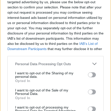
targeted advertising by us, please use the below opt-out
figyelmeztetés
section to confirm your selection. Please note that after your
opt-out request is processed you may continue seeing
interest-based ads based on personal information utilized by
us or personal information disclosed to third parties prior to
your opt-out. You may separately opt-out of the further
disclosure of your personal information by third parties on the
IAB’s list of downstream participants. This information may
MAGYAR ÉPÍTŐK
also be disclosed by us to third parties on the
IAB’s List of
Downstream Participants
that may further disclose it to other
third parties.
Mi épül?
Please note that this website/app uses one or more Google
Personal Data Processing Opt Outs
services and may gather and store information including but
not limited to your visit or usage behaviour. You may click to
I want to opt-out of the Sharing of my
personal data.
grant or deny consent to Google and its third-party tags to
Opted In
use your data for below specified purposes in below Google
consent section.
I want to opt-out of the Sale of my
Personal Data.
Opted In
I want to opt-out of processing my
Personal Data for Targeted Advertising.