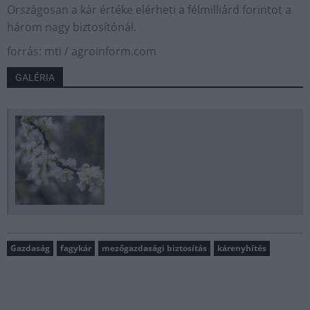
Országosan a kár értéke elérheti a félmilliárd forintot a
három nagy biztosítónál.
forrás: mti / agroinform.com
GALÉRIA
Gazdaság
fagykár
mezőgazdasági biztosítás
kárenyhítés