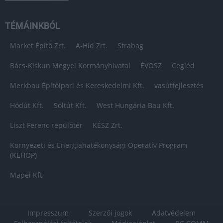
TÉMÁINKBÓL
Market Építő Zrt.
A-Híd Zrt.
Strabag
Bács-Kiskun Megyei Kormányhivatal
ÉVOSZ
Cegléd
Merkbau Építőipari és Kereskedelmi Kft.
vasútfejlesztés
Hódút Kft.
Soltút Kft.
West Hungária Bau Kft.
Liszt Ferenc repülőtér
KÉSZ Zrt.
Környezeti és Energiahatékonysági Operatív Program
(KEHOP)
Mapei Kft
Impresszum
Szerzői jogok
Adatvédelem