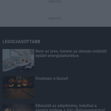
HIRDETÉS
HIRDETÉS
LEGOLVASOTTABB
Nem az üres, hanem az okosan működő
épület energiatakarékos
Óvatosan a tűzzel!
Elkészült az alépítmény, indulhat a
vágány építése a Vác–Balassagyarmat