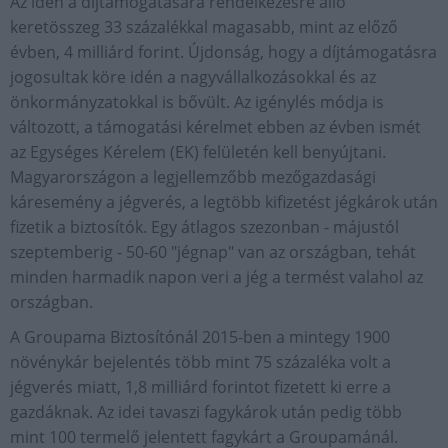
Az idén a díjtámogatására rendelkezésre álló
keretösszeg 33 százalékkal magasabb, mint az előző
évben, 4 milliárd forint. Újdonság, hogy a díjtámogatásra
jogosultak köre idén a nagyvállalkozásokkal és az
önkormányzatokkal is bővült. Az igénylés módja is
változott, a támogatási kérelmet ebben az évben ismét
az Egységes Kérelem (EK) felületén kell benyújtani.
Magyarországon a legjellemzőbb mezőgazdasági
káresemény a jégverés, a legtöbb kifizetést jégkárok után
fizetik a biztosítók. Egy átlagos szezonban - májustól
szeptemberig - 50-60 "jégnap" van az országban, tehát
minden harmadik napon veri a jég a termést valahol az
országban.
A Groupama Biztosítónál 2015-ben a mintegy 1900
növénykár bejelentés több mint 75 százaléka volt a
jégverés miatt, 1,8 milliárd forintot fizetett ki erre a
gazdáknak. Az idei tavaszi fagykárok után pedig több
mint 100 termelő jelentett fagykárt a Groupamánál.