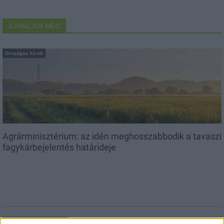
AJÁNLJUK MÉG
Országos hírek
Agrárminisztérium: az idén meghosszabbodik a tavaszi
fagykárbejelentés határideje