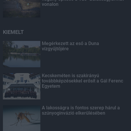
vonalon
KIEMELT
Megérkezett az eső a Duna
vízgyűjtőjére
Kecskeméten is szakirányú
továbbképzésekkel erősít a Gál Ferenc
Egyetem
A lakosságra is fontos szerep hárul a
szúnyoginvázió elkerülésében