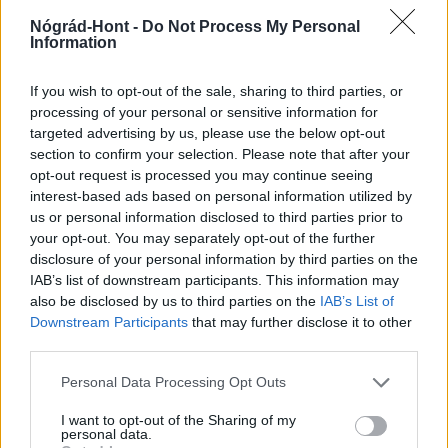
MAGYAR ÉPÍTŐK
Nógrád-Hont -
Do Not Process My Personal
Information
Útépítés
If you wish to opt-out of the sale, sharing to third parties, or
processing of your personal or sensitive information for
targeted advertising by us, please use the below opt-out
section to confirm your selection. Please note that after your
opt-out request is processed you may continue seeing
interest-based ads based on personal information utilized by
us or personal information disclosed to third parties prior to
your opt-out. You may separately opt-out of the further
disclosure of your personal information by third parties on the
IAB’s list of downstream participants. This information may
also be disclosed by us to third parties on the
IAB’s List of
útfelújítás
Pestszentlőrinc
XVIII. kerület
Profunda Bau
Downstream Participants
that may further disclose it to other
third parties.
Szinte teljes hosszában megújítják a Lakatos úti
lakótelep legfontosabb utcáját
Please note that this website/app uses one or more Google
Personal Data Processing Opt Outs
services and may gather and store information including but
Pestszentlőrinc egyik első lakótelepén kanyarog a Dolgozó utca,
not limited to your visit or usage behaviour. You may click to
I want to opt-out of the Sharing of my
amelynek komplex burkolatmegújításáért felel a Profunda Bau.
personal data.
grant or deny consent to Google and its third-party tags to