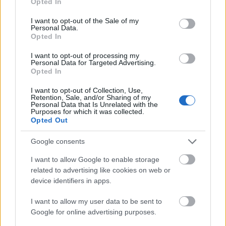
Opted In
use your data for below specified purposes in below Google
Új vízáteresztő burkolatú parkolók
consent section.
épülnek Zuglóban – helyben tartják a
I want to opt-out of the Sale of my
Personal Data.
csapadékvizet
Opted In
I want to opt-out of processing my
Personal Data for Targeted Advertising.
Nem az üres, hanem az okosan működő
Opted In
épület energiatakarékos
I want to opt-out of Collection, Use,
Retention, Sale, and/or Sharing of my
Personal Data that Is Unrelated with the
Purposes for which it was collected.
Opted Out
Újragondolják Lipótváros rejtett, zöld
parkját
Google consents
I want to allow Google to enable storage
related to advertising like cookies on web or
Történelmi táj, amelynek minden köve
device identifiers in apps.
mesél – megújul a tatai Angolkert
I want to allow my user data to be sent to
Google for online advertising purposes.