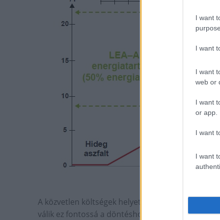
I want t
purpose
I want 
I want t
web or d
I want t
or app.
I want t
I want t
authenti
A közvetlen költségek helyett tehát igazából a k
válik ez fontossá a döntéshozóknak. „Mi erre csa