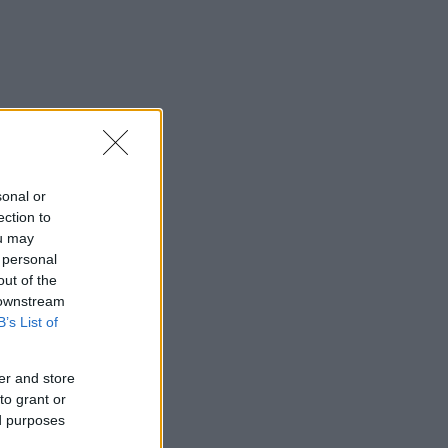
sonal or
ection to
ou may
 personal
out of the
 downstream
B’s List of
er and store
to grant or
ed purposes