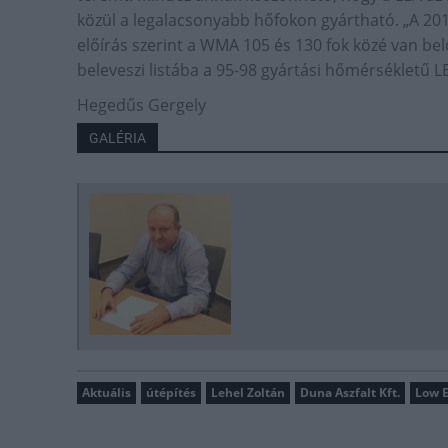
közül a legalacsonyabb hőfokon gyártható. „A 2
előírás szerint a WMA 105 és 130 fok közé van bel
beleveszi listába a 95-98 gyártási hőmérsékletű LE
Hegedűs Gergely
GALÉRIA
Aktuális
útépítés
Lehel Zoltán
Duna Aszfalt Kft.
Low E