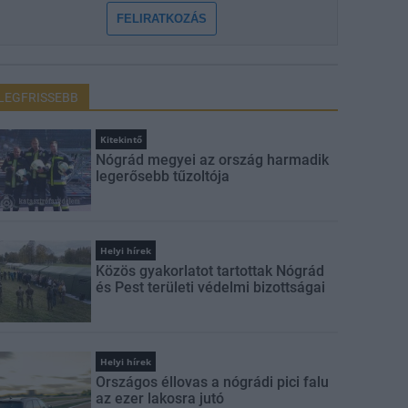
FELIRATKOZÁS
LEGFRISSEBB
Kitekintő
Nógrád megyei az ország harmadik
legerősebb tűzoltója
Helyi hírek
Közös gyakorlatot tartottak Nógrád
és Pest területi védelmi bizottságai
Helyi hírek
Országos éllovas a nógrádi pici falu
az ezer lakosra jutó