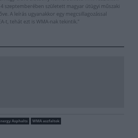
014 szeptemberében született magyar útügyi műszaki
őve. A leírás ugyanakkor egy megcsillagozással
A-t, tehát ezt is WMA-nak tekintik.”
nergy Asphalts
WMA aszfaltok