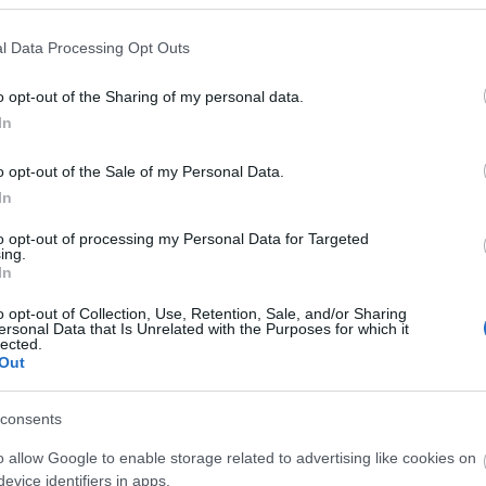
zt például az új házak egyre szigorodó energetikai
l Data Processing Opt Outs
ruházás költségei helyett inkább a makrogazdasági
o opt-out of the Sharing of my personal data.
get is csökkent, de van, ami miatt többe kerül: van
In
 Így alapvetően normál árban vagy picit alatta tudunk
s tetten érhető, hiszen az eljárással 50 százalékkal
o opt-out of the Sale of my Personal Data.
legalább ennyivel a szénmonoxid-kibocsájtás, a
In
l tudja adni. Kiszámolták, egy 581 méter hosszú (20 cm
to opt-out of processing my Personal Data for Targeted
 szén-dioxid kibocsájtást spórolnak a LEA-val, ami 1
ing.
.
In
o opt-out of Collection, Use, Retention, Sale, and/or Sharing
ersonal Data that Is Unrelated with the Purposes for which it
lected.
Out
consents
o allow Google to enable storage related to advertising like cookies on
evice identifiers in apps.