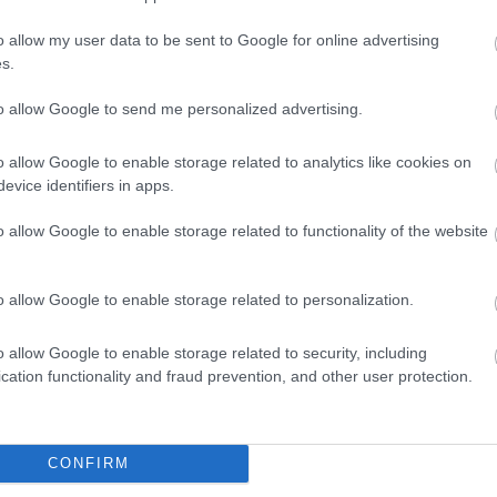
o allow my user data to be sent to Google for online advertising
s.
to allow Google to send me personalized advertising.
o allow Google to enable storage related to analytics like cookies on
evice identifiers in apps.
o allow Google to enable storage related to functionality of the website
o allow Google to enable storage related to personalization.
o allow Google to enable storage related to security, including
cation functionality and fraud prevention, and other user protection.
örnyezeti szempontok a döntőek, és az hogy mikortól
CONFIRM
k annyiban lehetünk hatással, hogy jelezzük, megvan