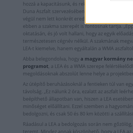
hozzá a kapacitásunk, és reklámozzuk az eljárást. 
Duna Aszfalt szervezésében, sok szakújságíróval, 
végül nem lett konkrét eredménye.” Ezzel együtt
ebben a szakma szerepét is fontosnak tartja. „É
oktatásán, és jó volt hallani, hogy az egyik előadá
természetesen cégnév nélkül. A szakmának megva
LEA-t kiemelve, hanem egyáltalán a WMA aszfalto
Abba belegondolva, hogy
a magyar kormány nemr
programot
, a LEA és a WMA szerepe felértékelődh
megoldásoknak abszolút lenne helye a projektben
Az útépítő beruházásoknál a fentieken túl van egy
távolság. „Ez nálunk 2 óra, ezalatt az aszfalt leé
beépíthető állapotban van, hiszen a LEA esetébe
minőséget előállítani. Ezzel szemben a hagyomá
bedolgozni, és csak 50 és 80 km közötti a szállítás
Ráadásul a LEA a bedolgozás során nem gőzölög,
teremt. Mindez annak köszönhető, hogy a LEA az