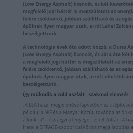
(Low Energy Asphalt) licencét, és két keverőtel
megfelelő jogi háttér is megszületett az energi
felére csökkentő, jobban szállítható és az egé
épülnek ilyen magyar utak, arról Lehel Zoltán
beszélgettünk.
A technológia évek óta adott hozzá, a Duna As
(Low Energy Asphalt) licencét, és 2014 óta két 
a megfelelő jogi háttér is megszületett az ener
felére csökkentő, jobban szállítható és az egé
épülnek ilyen magyar utak, arról Lehel Zoltán
beszélgettünk.
Így működik a zöld aszfalt - szakmai elemzés
„A LEA hazai megjelenése lapvetően az útépítések 
például a NIF és a Magyar Közút, továbbá az önk
állunk rá” – összegzi a lényeget Lehel Zoltán. A 
francia EIFFAGE-csoporttal kötött megállapodás a