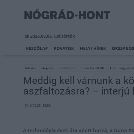
2026.08.06, Csütörtök
KEZDŐLAP
ROVATOK
HELYI HÍREK
ORSZÁGOS
Aktuális
útépítés
Lehel Zoltán
Duna Aszfalt Kft.
Low Energy Asph
Meddig kell várnunk a k
aszfaltozásra? – interjú
2016.02.23. 13:56
A technológia évek óta adott hozzá, a Duna As