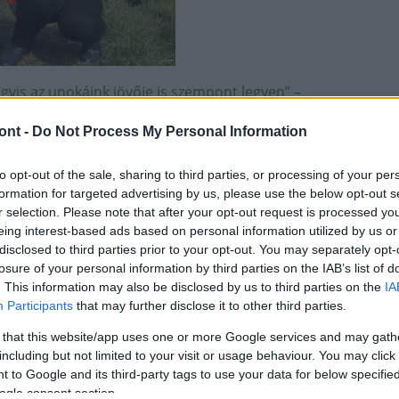
gyis az unokáink jövője is szempont legyen” –
hel Zoltán. Ennek fő eszközeként a
zöld közbeszerzést
ont -
Do Not Process My Personal Information
tre kisebb hatást gyakorló megoldásokat preferálja,
zeti hatást a pályázatoknál. A szakember
to opt-out of the sale, sharing to third parties, or processing of your per
nyt (kizárólagosságot), hiszen rajtuk kívül számos
formation for targeted advertising by us, please use the below opt-out s
 LEA ugyanis csak egyike az úgynevezett csökkentett
r selection. Please note that after your opt-out request is processed y
járásokra más hazai cégek is képesek.
eing interest-based ads based on personal information utilized by us or
disclosed to third parties prior to your opt-out. You may separately opt-
014 szeptemberében elkészült a hazai szabályozás,
losure of your personal information by third parties on the IAB’s list of
éges műszaki előírás. Ráadásul a közbeszerzési
. This information may also be disclosed by us to third parties on the
IA
is megenged az ár mellett, így akár a környezeti
Participants
that may further disclose it to other third parties.
 szénlábnyom, a széndioxid kibocsájtás és az
 that this website/app uses one or more Google services and may gath
nyezettudatosságot kiemelten kezelő cég főmérnöke
including but not limited to your visit or usage behaviour. You may click 
 is biztató jelnek látja. Emellett biztosra veszi, hogy
 to Google and its third-party tags to use your data for below specifi
entősen elterjedt a WMA) szabályozásának
ogle consent section.