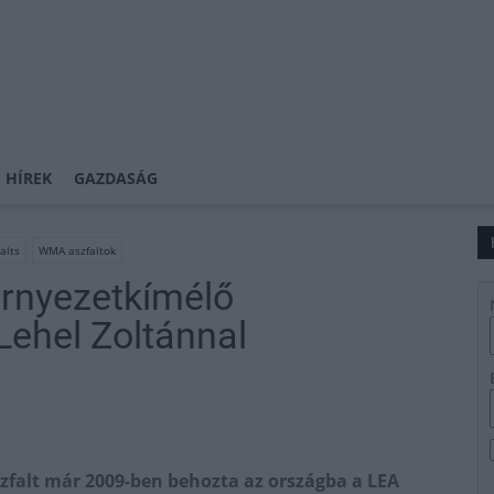
 HÍREK
GAZDASÁG
alts
WMA aszfaltok
örnyezetkímélő
 Lehel Zoltánnal
zfalt már 2009-ben behozta az országba a LEA