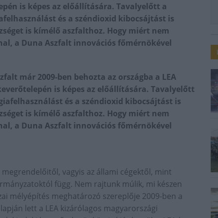
epén is képes az előállítására. Tavalyelőtt a
afelhasználást és a széndioxid kibocsájtást is
szséget is kímélő aszfalthoz. Hogy miért nem
nal, a Duna Aszfalt innovációs főmérnökével
zfalt már 2009-ben behozta az országba a LEA
keverőtelepén is képes az előállítására. Tavalyelőtt
giafelhasználást és a széndioxid kibocsájtást is
szséget is kímélő aszfalthoz. Hogy miért nem
nal, a Duna Aszfalt innovációs főmérnökével
megrendelőitől, vagyis az állami cégektől, mint
ormányzatoktól függ. Nem rajtunk múlik, mi készen
hazai mélyépítés meghatározó szereplője 2009-ben a
lapján lett a LEA kizárólagos magyarországi