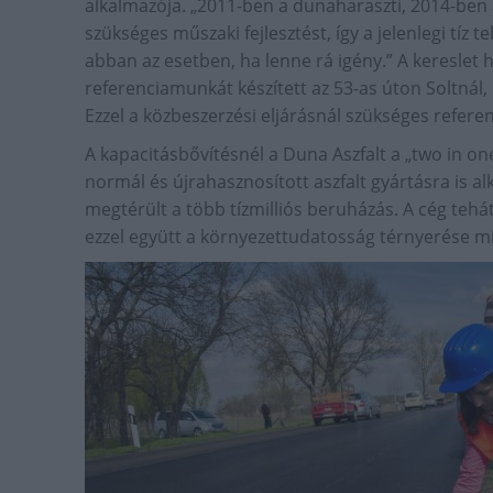
alkalmazója. „2011-ben a dunaharaszti, 2014-ben a
szükséges műszaki fejlesztést, így a jelenlegi tíz 
abban az esetben, ha lenne rá igény.” A kereslet 
referenciamunkát készített az 53-as úton Soltnál,
Ezzel a közbeszerzési eljárásnál szükséges refere
A kapacitásbővítésnél a Duna Aszfalt a „two in one”
normál és újrahasznosított aszfalt gyártásra is al
megtérült a több tízmilliós beruházás. A cég tehá
ezzel együtt a környezettudatosság térnyerése mi