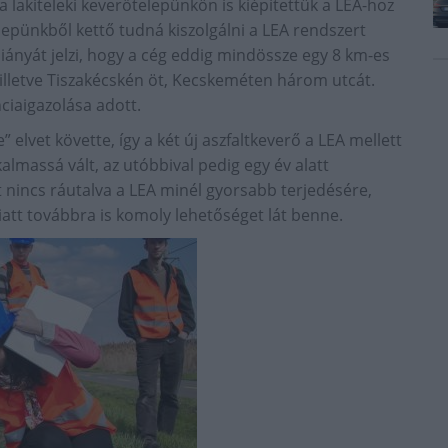
 lakiteleki keverőtelepünkön is kiépítettük a LEA-hoz
telepünkből kettő tudná kiszolgálni a LEA rendszert
hiányát jelzi, hogy a cég eddig mindössze egy 8 km-es
 illetve Tiszakécskén öt, Kecskeméten három utcát.
nciaigazolása adott.
 elvet követte, így a két új aszfaltkeverő a LEA mellett
kalmassá vált, az utóbbival pedig egy év alatt
t nincs ráutalva a LEA minél gyorsabb terjedésére,
att továbbra is komoly lehetőséget lát benne.