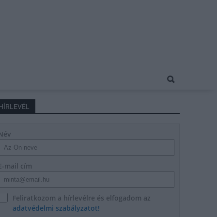
HÍRLEVÉL
Név
E-mail cím
Feliratkozom a hírlevélre és elfogadom az
adatvédelmi szabályzatot!