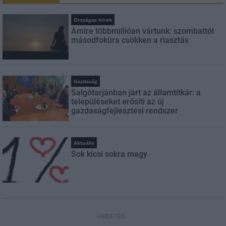
Országos hírek
Amire többmillióan vártunk: szombattól
másodfokúra csökken a riasztás
Gazdaság
Salgótarjánban járt az államtitkár: a
településeket erősíti az új
gazdaságfejlesztési rendszer
Aktuális
Sok kicsi sokra megy
HIRDETÉS