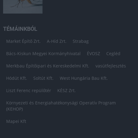
TÉMÁINKBÓL
Market Építő Zrt.
A-Híd Zrt.
Strabag
Bács-Kiskun Megyei Kormányhivatal
ÉVOSZ
Cegléd
Merkbau Építőipari és Kereskedelmi Kft.
vasútfejlesztés
Hódút Kft.
Soltút Kft.
West Hungária Bau Kft.
Liszt Ferenc repülőtér
KÉSZ Zrt.
Környezeti és Energiahatékonysági Operatív Program
(KEHOP)
Mapei Kft