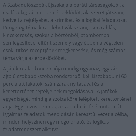
A Szabadulószobák Éjszakája a baráti társaságoktól, a
családokig vár minden érdeklődőt, aki szeret játszani,
kedveli a rejtélyeket, a krimiket, és a logikai feladatokat.
Rengeteg téma közül lehet választani, bankrablás,
kincskeresés, szökés a börtönből, atombomba
semlegesítése, eltűnt személy vagy éppen a végtelen
csoki titkos receptjének megkeresése, és még számos
téma várja az érdeklődőket.
A játékok alapkoncepciója mindig ugyanaz, egy zárt
ajtajú szobából/szoba rendszerből kell kiszabadulni 60
perc alatt lakatok, számzárak nyitásával és a
kerettörténet rejtélyeinek megoldásával. A játékok
egyediségét mindig a szoba köré felépített kerettörténet
adja. Egy közös bennük, a szabadulás felé mutató út
izgalmas feladatok megoldásán keresztül vezet a célba,
minden helyszínen egy megoldható, és logikus
feladatrendszert alkotva.