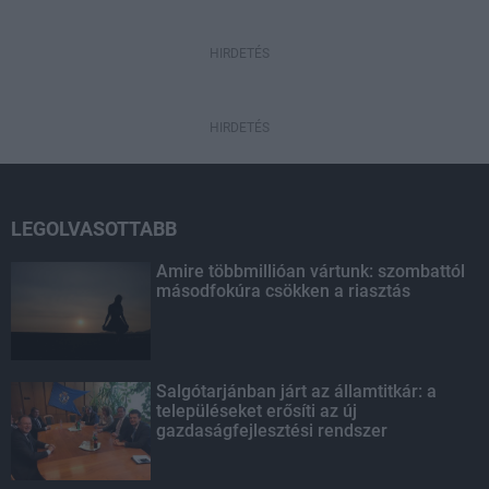
HIRDETÉS
HIRDETÉS
LEGOLVASOTTABB
Amire többmillióan vártunk: szombattól
másodfokúra csökken a riasztás
Salgótarjánban járt az államtitkár: a
településeket erősíti az új
gazdaságfejlesztési rendszer