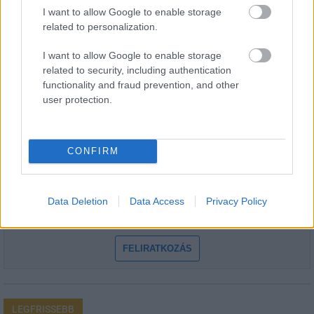
I want to allow Google to enable storage
related to personalization.
I want to allow Google to enable storage
related to security, including authentication
HÍRLEVÉL
functionality and fraud prevention, and other
user protection.
Név
CONFIRM
E-mail cím
Data Deletion
Data Access
Privacy Policy
Feliratkozom a hírlevélre és elfogadom az
adatvédelmi
szabályzatot!
FELIRATKOZÁS
LEGFRISSEBB