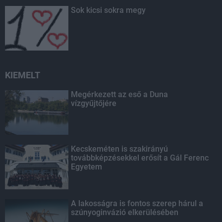
Sok kicsi sokra megy
KIEMELT
Megérkezett az eső a Duna
vízgyűjtőjére
Kecskeméten is szakirányú
továbbképzésekkel erősít a Gál Ferenc
Egyetem
A lakosságra is fontos szerep hárul a
szúnyoginvázió elkerülésében