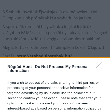
A Szabadulószobák Éjszakája elő-eseményeként riói
Olimpikonjaink próbálták ki a szabadulós játékot!
A sportolók remekül helytálltak a logikai fejtörők
világában is! Már az első perctől nyíltak a lakatok, és igazi
sportolóként küzdöttek végig a szabadulószobákban!
Meg is lett az eredménye: 14 olimpikon közül 10 kijutott!
Forrás:
http://szabaduloszobak.hu/
Nógrád-Hont -
Do Not Process My Personal
Information
If you wish to opt-out of the sale, sharing to third parties, or
processing of your personal or sensitive information for
AJÁNLJUK MÉG
targeted advertising by us, please use the below opt-out
section to confirm your selection. Please note that after your
opt-out request is processed you may continue seeing
interest-based ads based on personal information utilized by