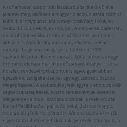
A rohamosan szaporodó kiszabadulós játékok 5 éve
jelentek meg, elsőként a magyar piacon, s azóta számos
külföldi országban is. Mára megközelítőleg 150 ilyen
szoba működik Magyarországon, zömében Budapesten,
de az utóbbi években számos vállalkozás jelent meg
vidéken is. A játék rohamos nemzetközi terjedését
mutatja, hogy mára világszerte több mint 3000
szabadulószoba éli reneszánszát. Sőt a játékosok nagy
örömére, idehaza már létezik "szabadulótanya" is, és a
hotelek, rendezvényközpontok is egyre gyakrabban
egészítik ki szolgáltatásaikat egy-egy szabadulószoba
megépítésével. A szabadulós játék egyre trendibbé válik
céges csapatépítések, évzáró rendezvények esetén is.
Megjelentek a mobil szabadulószobák is mely szobák
bárhol felállíthatóak pár órán belül, „házhoz megy a
szabadulós játék szolgáltatás”. Sőt a szabadulószobák
egyre több lehetőséget kínálnak gyerekek számára is, a