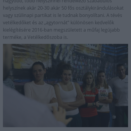
nagyobb, több helyszínnel rendelkező szabadulós
helyszínek akár 20-30 akár 50 fős osztálykirándulásokat
vagy szülinapi partikat is le tudnak bonyolítani. A tévés
vetélkedőket és az „agytornát” különösen kedvelők
kielégítésére 2016-ban megszületett a műfaj legújabb
terméke, a Vetélkedőszoba is.