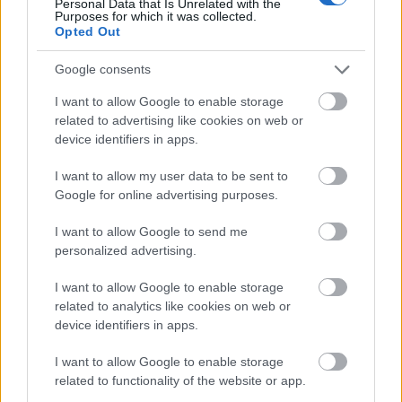
Personal Data that Is Unrelated with the
középpontba.
Purposes for which it was collected.
Opted Out
Történelmi táj, amelynek minden köve
Google consents
mesél – megújul a tatai Angolkert
I want to allow Google to enable storage
related to advertising like cookies on web or
device identifiers in apps.
M1 bővítés: már zajlik a teljesen új
Bicske Kelet csomópont építése
I want to allow my user data to be sent to
Google for online advertising purposes.
I want to allow Google to send me
personalized advertising.
Új gyalogosátkelők és jelzőlámpás
csomópont épül Angyalföldön
I want to allow Google to enable storage
related to analytics like cookies on web or
device identifiers in apps.
Másfélszeresére bővítik
I want to allow Google to enable storage
Hódmezővásárhely jó hírű református
related to functionality of the website or app.
iskoláját