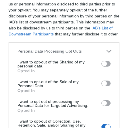
us or personal information disclosed to third parties prior to
MAGYAR ÉPÍTŐK
your opt-out. You may separately opt-out of the further
disclosure of your personal information by third parties on the
Mi épül?
IAB’s list of downstream participants. This information may
also be disclosed by us to third parties on the
IAB’s List of
Downstream Participants
that may further disclose it to other
third parties.
Please note that this website/app uses one or more Google
Personal Data Processing Opt Outs
services and may gather and store information including but
not limited to your visit or usage behaviour. You may click to
I want to opt-out of the Sharing of my
personal data.
grant or deny consent to Google and its third-party tags to
Opted In
use your data for below specified purposes in below Google
consent section.
I want to opt-out of the Sale of my
Personal Data.
Opted In
Belváros-Lipótváros
játszótér
I want to opt-out of processing my
Város-Teampannon Kereskedelmi és Szolgáltató Kft.
parkfelújítás
Personal Data for Targeted Advertising.
Opted In
Újragondolják Lipótváros rejtett, zöld parkját
Indulhat a Honvéd tér megújításának tervezése, ahol a
I want to opt-out of Collection, Use,
Retention, Sale, and/or Sharing of my
klímatudatos gondolkodás és a helyi identitás erősítése kerül a