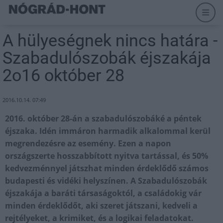
A hülyeségnek nincs határa -
Szabadulószobák éjszakája
2o16 október 28
2016.10.14. 07:49
2016. október 28-án a szabadulószobáké a péntek
éjszaka. Idén immáron harmadik alkalommal kerül
megrendezésre az esemény. Ezen a napon
országszerte hosszabbított nyitva tartással, és 50%
kedvezménnyel játszhat minden érdeklődő számos
budapesti és vidéki helyszínen. A Szabadulószobák
éjszakája a baráti társaságoktól, a családokig vár
minden érdeklődőt, aki szeret játszani, kedveli a
rejtélyeket, a krimiket, és a logikai feladatokat.