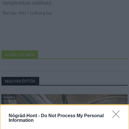
templomban található.
forrás: mti / cultura.hu
AJÁNLJUK MÉG
MAGYAR ÉPÍTŐK
Útépítés
Nógrád-Hont -
Do Not Process My Personal
Information