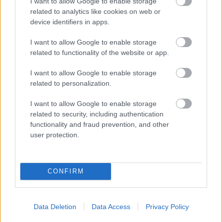
I want to allow Google to enable storage
related to analytics like cookies on web or
E-mail cím
device identifiers in apps.
I want to allow Google to enable storage
Feliratkozom a hírlevélre és elfogadom az
adatvédelmi
related to functionality of the website or app.
szabályzatot!
I want to allow Google to enable storage
FELIRATKOZÁS
related to personalization.
I want to allow Google to enable storage
related to security, including authentication
functionality and fraud prevention, and other
LEGFRISSEBB
user protection.
Országos hírek
Amire többmillióan vártunk: szombattól
másodfokúra csökken a riasztás
CONFIRM
Data Deletion
Data Access
Privacy Policy
Helyi hírek
Országos éllovas a nógrádi pici falu az