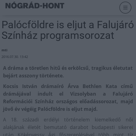
Palócföldre is eljut a Falujáró
Színház programsorozat
mti
2016.07.30. 13:42
A dráma a töretlen hitű és erkölcsű, tragikus életutat
bejárt asszony története.
Kocsis István drámaíró Árva Bethlen Kata című
drámájával indult el Vizsolyban a Falujáró
Reformációi Színház országos előadássorozat, majd
jövő év végéig Palócföldre is eljut majd.
A 18. századi erdélyi történelem kiemelkedő női
alakjának életét bemutató darabot budapesti sikerei
után Kökényessy Ági főszereplésével több mint tíz