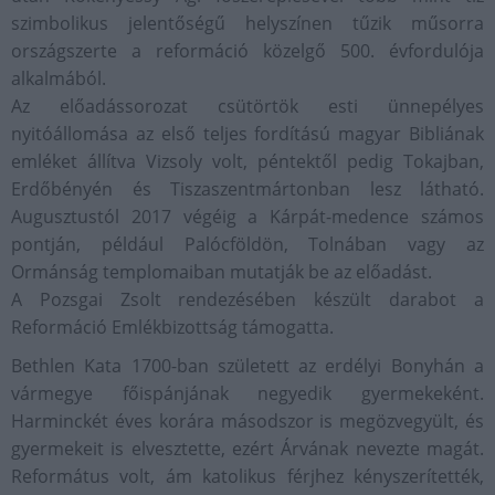
szimbolikus jelentőségű helyszínen tűzik műsorra
országszerte a reformáció közelgő 500. évfordulója
alkalmából.
Az előadássorozat csütörtök esti ünnepélyes
nyitóállomása az első teljes fordítású magyar Bibliának
emléket állítva Vizsoly volt, péntektől pedig Tokajban,
Erdőbényén és Tiszaszentmártonban lesz látható.
Augusztustól 2017 végéig a Kárpát-medence számos
pontján, például Palócföldön, Tolnában vagy az
Ormánság templomaiban mutatják be az előadást.
A Pozsgai Zsolt rendezésében készült darabot a
Reformáció Emlékbizottság támogatta.
Bethlen Kata 1700-ban született az erdélyi Bonyhán a
vármegye főispánjának negyedik gyermekeként.
Harminckét éves korára másodszor is megözvegyült, és
gyermekeit is elvesztette, ezért Árvának nevezte magát.
Református volt, ám katolikus férjhez kényszerítették,