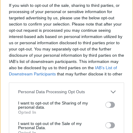
If you wish to opt-out of the sale, sharing to third parties, or
processing of your personal or sensitive information for
targeted advertising by us, please use the below opt-out
section to confirm your selection. Please note that after your
opt-out request is processed you may continue seeing
interest-based ads based on personal information utilized by
us or personal information disclosed to third parties prior to
autópálya
útépítés
M1-es autópálya
Bicske
your opt-out. You may separately opt-out of the further
M1 bővítés: már zajlik a teljesen új Bicske Kelet
disclosure of your personal information by third parties on the
csomópont építése
IAB’s list of downstream participants. This information may
also be disclosed by us to third parties on the
IAB’s List of
Tizenegy meglévő csomópontot korszerűsít és négy új,
Downstream Participants
that may further disclose it to other
különszintű csomópontot hoz létre az MKIF az M1-es
third parties.
bővítésénél.
Please note that this website/app uses one or more Google
Personal Data Processing Opt Outs
Új gyalogosátkelők és jelzőlámpás
services and may gather and store information including but
csomópont épül Angyalföldön
not limited to your visit or usage behaviour. You may click to
I want to opt-out of the Sharing of my
personal data.
grant or deny consent to Google and its third-party tags to
Opted In
use your data for below specified purposes in below Google
consent section.
I want to opt-out of the Sale of my
Personal Data.
Másfélszeresére bővítik
Opted In