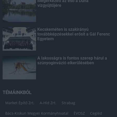
Megérkezett az eső a Duna
vízgyűjtőjére
Kecskeméten is szakirányú
továbbképzésekkel erősít a Gál Ferenc
Egyetem
A lakosságra is fontos szerep hárul a
szúnyoginvázió elkerülésében
TÉMÁINKBÓL
Market Építő Zrt.
A-Híd Zrt.
Strabag
Bács-Kiskun Megyei Kormányhivatal
ÉVOSZ
Cegléd