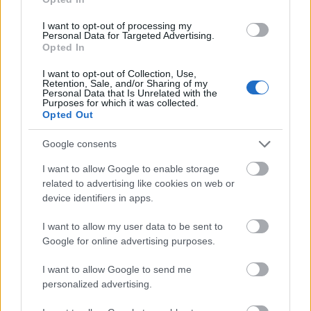
Hódmezővásárhely jó hírű református
iskoláját
I want to opt-out of processing my
Personal Data for Targeted Advertising.
Opted In
Látványos építési szakasz indult be a
I want to opt-out of Collection, Use,
Flórián téri felüljárón
Retention, Sale, and/or Sharing of my
Personal Data that Is Unrelated with the
Purposes for which it was collected.
Opted Out
Paks II.: Mit jelent az 5. blokk új
Google consents
mérföldköve a felülvizsgálat
árnyékában?
I want to allow Google to enable storage
related to advertising like cookies on web or
device identifiers in apps.
I want to allow my user data to be sent to
Google for online advertising purposes.
HÍRLEVÉL
I want to allow Google to send me
personalized advertising.
Név