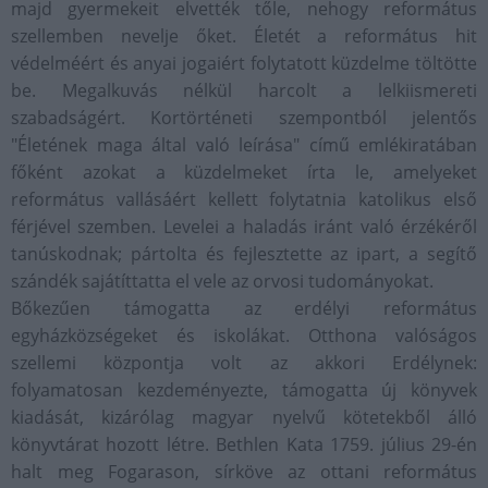
majd gyermekeit elvették tőle, nehogy református
szellemben nevelje őket. Életét a református hit
védelméért és anyai jogaiért folytatott küzdelme töltötte
be. Megalkuvás nélkül harcolt a lelkiismereti
szabadságért. Kortörténeti szempontból jelentős
"Életének maga által való leírása" című emlékiratában
főként azokat a küzdelmeket írta le, amelyeket
református vallásáért kellett folytatnia katolikus első
férjével szemben. Levelei a haladás iránt való érzékéről
tanúskodnak; pártolta és fejlesztette az ipart, a segítő
szándék sajátíttatta el vele az orvosi tudományokat.
Bőkezűen támogatta az erdélyi református
egyházközségeket és iskolákat. Otthona valóságos
szellemi központja volt az akkori Erdélynek:
folyamatosan kezdeményezte, támogatta új könyvek
kiadását, kizárólag magyar nyelvű kötetekből álló
könyvtárat hozott létre. Bethlen Kata 1759. július 29-én
halt meg Fogarason, sírköve az ottani református