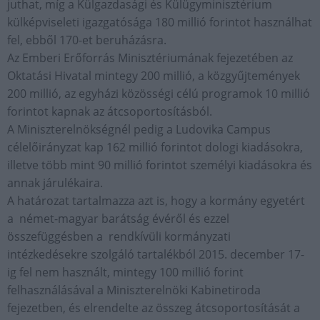
juthat, míg a Külgazdasági és Külügyminisztérium
külképviseleti igazgatósága 180 millió forintot használhat
fel, ebből 170-et beruházásra.
Az Emberi Erőforrás Minisztériumának fejezetében az
Oktatási Hivatal mintegy 200 millió, a közgyűjtemények
200 millió, az egyházi közösségi célú programok 10 millió
forintot kapnak az átcsoportosításból.
A Miniszterelnökségnél pedig a Ludovika Campus
célelőirányzat kap 162 millió forintot dologi kiadásokra,
illetve több mint 90 millió forintot személyi kiadásokra és
annak járulékaira.
A határozat tartalmazza azt is, hogy a kormány egyetért
a német-magyar barátság évéről és ezzel
összefüggésben a rendkívüli kormányzati
intézkedésekre szolgáló tartalékból 2015. december 17-
ig fel nem használt, mintegy 100 millió forint
felhasználásával a Miniszterelnöki Kabinetiroda
fejezetben, és elrendelte az összeg átcsoportosítását a