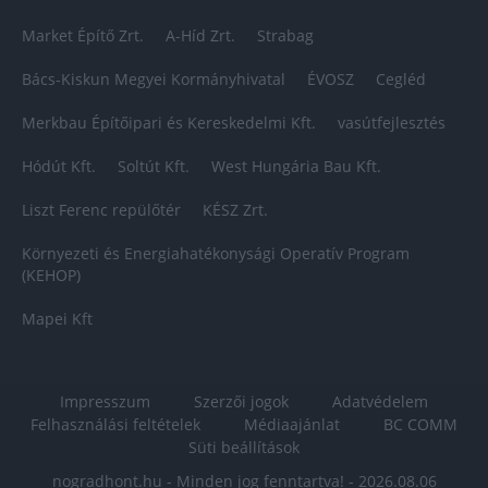
Market Építő Zrt.
A-Híd Zrt.
Strabag
Bács-Kiskun Megyei Kormányhivatal
ÉVOSZ
Cegléd
Merkbau Építőipari és Kereskedelmi Kft.
vasútfejlesztés
Hódút Kft.
Soltút Kft.
West Hungária Bau Kft.
Liszt Ferenc repülőtér
KÉSZ Zrt.
Környezeti és Energiahatékonysági Operatív Program
(KEHOP)
Mapei Kft
Impresszum
Szerzői jogok
Adatvédelem
Felhasználási feltételek
Médiaajánlat
BC COMM
Süti beállítások
nogradhont.hu - Minden jog fenntartva! - 2026.08.06