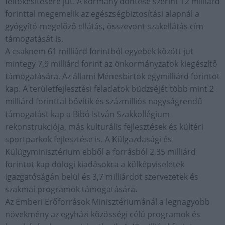
feltőkésítésére jut. A kormány döntése szerint 12 milliárd
forinttal megemelik az egészségbiztosítási alapnál a
gyógyító-megelőző ellátás, összevont szakellátás cím
támogatását is.
A csaknem 61 milliárd forintból egyebek között jut
mintegy 7,9 milliárd forint az önkormányzatok kiegészítő
támogatására. Az állami Ménesbirtok egymilliárd forintot
kap. A területfejlesztési feladatok büdzséjét több mint 2
milliárd forinttal bővítik és százmilliós nagyságrendű
támogatást kap a Bibó István Szakkollégium
rekonstrukciója, más kulturális fejlesztések és kültéri
sportparkok fejlesztése is. A Külgazdasági és
Külügyminisztérium ebből a forrásból 2,35 milliárd
forintot kap dologi kiadásokra a külképviseletek
igazgatóságán belül és 3,7 milliárdot szervezetek és
szakmai programok támogatására.
Az Emberi Erőforrások Minisztériumánál a legnagyobb
növekmény az egyházi közösségi célú programok és