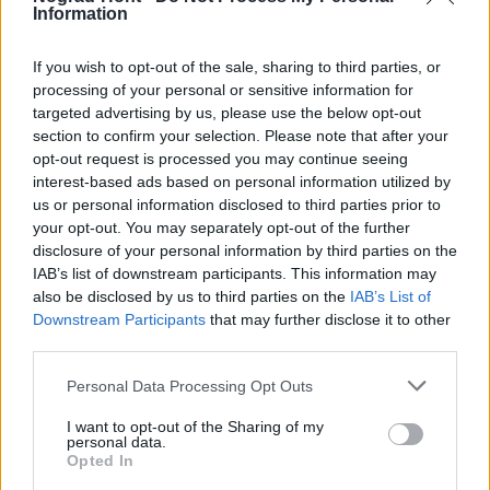
Information
If you wish to opt-out of the sale, sharing to third parties, or
processing of your personal or sensitive information for
targeted advertising by us, please use the below opt-out
Gazdaság
kormány
költségvetés
section to confirm your selection. Please note that after your
opt-out request is processed you may continue seeing
interest-based ads based on personal information utilized by
us or personal information disclosed to third parties prior to
your opt-out. You may separately opt-out of the further
disclosure of your personal information by third parties on the
IAB’s list of downstream participants. This information may
AJÁNLJUK MÉG
also be disclosed by us to third parties on the
IAB’s List of
Downstream Participants
that may further disclose it to other
third parties.
MAGYAR ÉPÍTŐK
Please note that this website/app uses one or more Google
Personal Data Processing Opt Outs
services and may gather and store information including but
not limited to your visit or usage behaviour. You may click to
I want to opt-out of the Sharing of my
Mi épül?
personal data.
grant or deny consent to Google and its third-party tags to
Opted In
use your data for below specified purposes in below Google