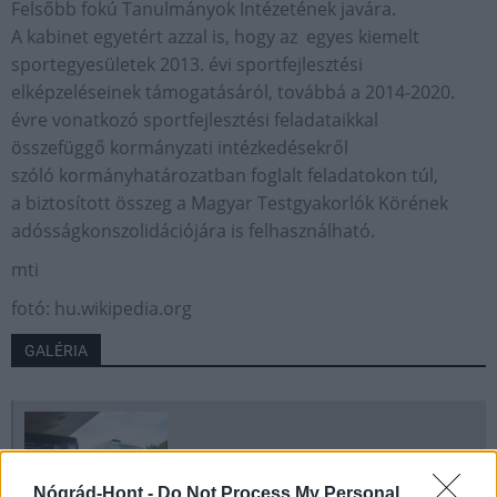
Felsőbb fokú Tanulmányok Intézetének javára.
A kabinet egyetért azzal is, hogy az egyes kiemelt
sportegyesületek 2013. évi sportfejlesztési
elképzeléseinek támogatásáról, továbbá a 2014-2020.
évre vonatkozó sportfejlesztési feladataikkal
összefüggő kormányzati intézkedésekről
szóló kormányhatározatban foglalt feladatokon túl,
a biztosított összeg a Magyar Testgyakorlók Körének
adósságkonszolidációjára is felhasználható.
mti
fotó: hu.wikipedia.org
GALÉRIA
Nógrád-Hont -
Do Not Process My Personal