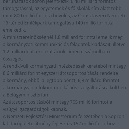
beruházások soron jelentkezik, 6,48 milliárd forintos
támogatással, az egyetemek és főiskolák cím alatt több
mint 800 millió forint a bővülés, az Ópusztaszeri Nemzeti
Történeti Emlékpark támogatása 140 millió forinttal
emelkedik.
A miniszterelnökségnél 1,8 milliárd forinttal emelik meg
a kormányzati kommunikációs feladatok kiadásait, illetve
1,2 milliárddal a konzultációk címén elszámolható
összeget.
A rendkívüli kormányzati intézkedések keretéből mintegy
8,6 milliárd forint egyszeri átcsoportosítását rendelte
a kormány, ebből a legtöbb pénzt, 6,9 milliárd forintot
a kormányzati infokommunikációs szolgáltatásra költheti
a Belügyminisztérium.
Az átcsoportosításból mintegy 765 millió forintot a
vízügyi igazgatóságok kapnak.
A Nemzeti Fejlesztési Minisztérium fejezetében a Sopron
labdarúgólétesítmény-fejlesztés 152 millió forinthoz