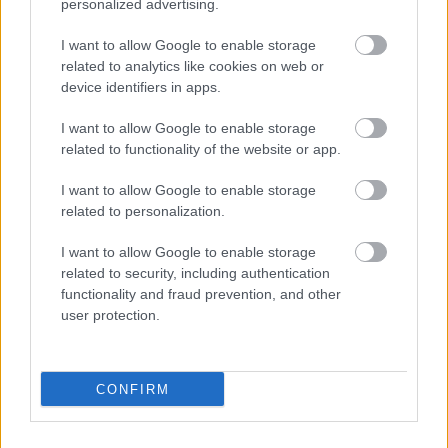
Franciaország villamosenergia-
personalized advertising.
hálózatát
I want to allow Google to enable storage
related to analytics like cookies on web or
Még több zöld, még több virág és új
device identifiers in apps.
játszótér Debrecen egyik legfontosabb
terén
I want to allow Google to enable storage
related to functionality of the website or app.
Fából épül Budakeszi új óvodája
I want to allow Google to enable storage
related to personalization.
I want to allow Google to enable storage
related to security, including authentication
Gyárleállításokkal és átszervezett
functionality and fraud prevention, and other
termeléssel tehermentesíti a
user protection.
villamosenergia-rendszert a STRABAG
CONFIRM