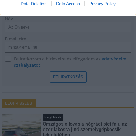
HÍRLEVÉL
Data Deletion
Data Access
Privacy Policy
Név
E-mail cím
Feliratkozom a hírlevélre és elfogadom az
adatvédelmi
szabályzatot!
FELIRATKOZÁS
LEGFRISSEBB
Helyi hírek
Országos éllovas a nógrádi pici falu az
ezer lakosra jutó személygépkocsik
tekintetében