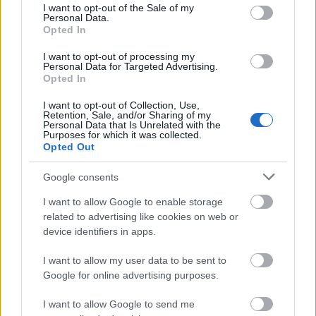
consent section.
I want to opt-out of the Sale of my
Personal Data.
Opted In
I want to opt-out of processing my
Personal Data for Targeted Advertising.
Opted In
I want to opt-out of Collection, Use,
Retention, Sale, and/or Sharing of my
Personal Data that Is Unrelated with the
Purposes for which it was collected.
Opted Out
Mohács
Épkar Zrt.
Aktív Kft.
VivaPalazzo Zrt.
Épített öröksége megújításával is készül Mohács a
Google consents
csata ötszázadik évfordulójára
I want to allow Google to enable storage
Új kápolna, kiállítótér épült a mohácsi csata emlékhelyén. A
related to advertising like cookies on web or
városban is számos beruházás készült el vagy közeledik a
device identifiers in apps.
befejezéshez. Új parkolóház létesül, megújul a városháza és a
Széchenyi tér is.
I want to allow my user data to be sent to
Google for online advertising purposes.
A tengerfenék alatt négy óriáskábellel
kötik össze Spanyolország és
I want to allow Google to send me