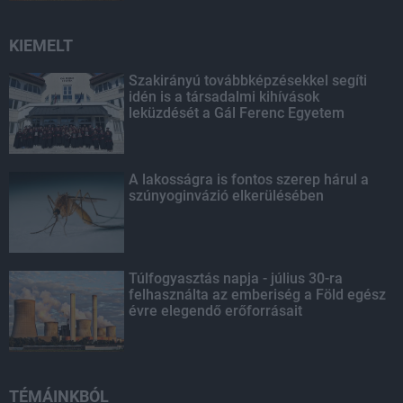
KIEMELT
Szakirányú továbbképzésekkel segíti
idén is a társadalmi kihívások
leküzdését a Gál Ferenc Egyetem
A lakosságra is fontos szerep hárul a
szúnyoginvázió elkerülésében
Túlfogyasztás napja - július 30-ra
felhasználta az emberiség a Föld egész
évre elegendő erőforrásait
TÉMÁINKBÓL