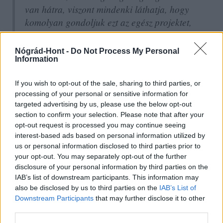
van hátra, viszont mindenki láthatja, hogy
komolyan gondoljuk ezt az egész projektet,
hiszen gőzerővel zajlanak a munkálatok,
több tucat munkás végzi a partfalépítést, a
Nógrád-Hont -
Do Not Process My Personal
mederkotrást azon a hajón, ami mögöttem
Information
van"
If you wish to opt-out of the sale, sharing to third parties, or
processing of your personal or sensitive information for
- emelte ki.
targeted advertising by us, please use the below opt-out
section to confirm your selection. Please note that after your
"Így minden adott ahhoz, hogy a tervezett ütemben
opt-out request is processed you may continue seeing
Magyarország tengeri kikötője először részleges, utána
interest-based ads based on personal information utilized by
teljes kapacitással megkezdhesse a működését néhány
us or personal information disclosed to third parties prior to
your opt-out. You may separately opt-out of the further
éven belül" - összegzett.
disclosure of your personal information by third parties on the
IAB’s list of downstream participants. This information may
Kitekintő
kikötő
Trieszt
also be disclosed by us to third parties on the
IAB’s List of
Downstream Participants
that may further disclose it to other
third parties.