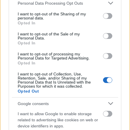
Please note that this website/app uses one or more Google
Personal Data Processing Opt Outs
services and may gather and store information including but
not limited to your visit or usage behaviour. You may click to
I want to opt-out of the Sharing of my
personal data.
AJÁNLJUK MÉG
grant or deny consent to Google and its third-party tags to
Opted In
use your data for below specified purposes in below Google
consent section.
I want to opt-out of the Sale of my
Personal Data.
Opted In
MAGYAR ÉPÍTŐK
I want to opt-out of processing my
Personal Data for Targeted Advertising.
Útépítés
Opted In
I want to opt-out of Collection, Use,
Retention, Sale, and/or Sharing of my
Personal Data that Is Unrelated with the
Purposes for which it was collected.
Opted Out
Google consents
I want to allow Google to enable storage
related to advertising like cookies on web or
device identifiers in apps.