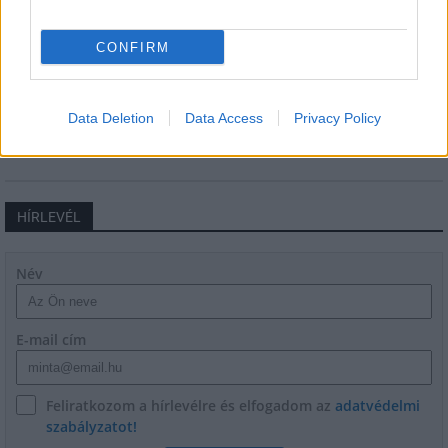
CONFIRM
Épített öröksége megújításával is készül
Mohács a csata ötszázadik
évfordulójára
Data Deletion
Data Access
Privacy Policy
HÍRLEVÉL
Név
E-mail cím
Feliratkozom a hírlevélre és elfogadom az
adatvédelmi
szabályzatot!