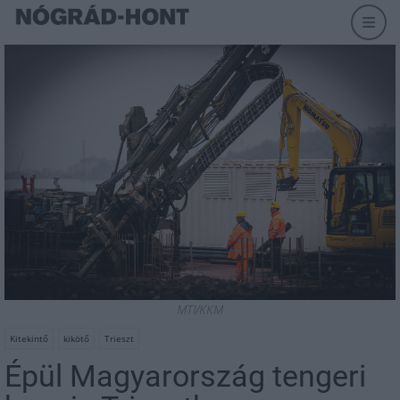
MTI/KKM
Kitekintő
kikötő
Trieszt
Épül Magyarország tengeri