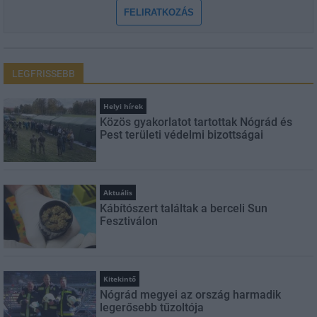
FELIRATKOZÁS
LEGFRISSEBB
Helyi hírek
Közös gyakorlatot tartottak Nógrád és
Pest területi védelmi bizottságai
Aktuális
Kábítószert találtak a berceli Sun
Fesztiválon
Kitekintő
Nógrád megyei az ország harmadik
legerősebb tűzoltója