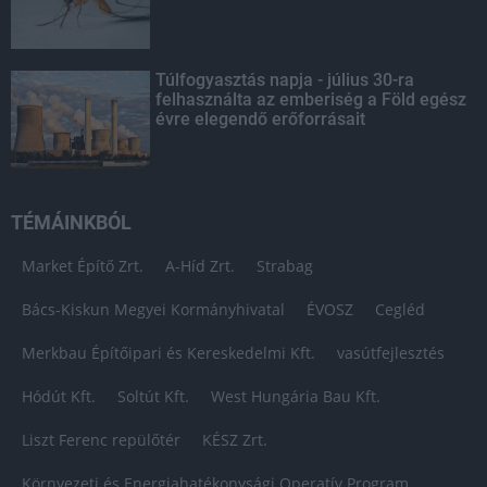
Túlfogyasztás napja - július 30-ra
felhasználta az emberiség a Föld egész
évre elegendő erőforrásait
TÉMÁINKBÓL
Market Építő Zrt.
A-Híd Zrt.
Strabag
Bács-Kiskun Megyei Kormányhivatal
ÉVOSZ
Cegléd
Merkbau Építőipari és Kereskedelmi Kft.
vasútfejlesztés
Hódút Kft.
Soltút Kft.
West Hungária Bau Kft.
Liszt Ferenc repülőtér
KÉSZ Zrt.
Környezeti és Energiahatékonysági Operatív Program