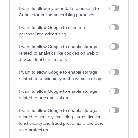
HE-DO
BKK
KM Építő Kft.
Főmterv Mérnöki Tervező Zrt.
I want to allow my user data to be sent to
Google for online advertising purposes.
Látványos építési szakasz indult be a Flórián téri
felüljárón
I want to allow Google to send me
A tartós nyári hőség jelentős kihívás elé állítja a KM Építőt,
personalized advertising.
ennek ellenére folyamatosan halad az aszfaltozás.
I want to allow Google to enable storage
related to analytics like cookies on web or
Paks II.: Mit jelent az 5. blokk új
device identifiers in apps.
mérföldköve a felülvizsgálat
árnyékában?
I want to allow Google to enable storage
related to functionality of the website or app.
Elkészült a Liszt Ferenc repülőtér
I want to allow Google to enable storage
közelében lévő logisztikai bázis út- és
related to personalization.
közműhálózatának fejlesztése
I want to allow Google to enable storage
related to security, including authentication
Látlelet a hazai víziközművekről?
functionality and fraud prevention, and other
Egyetlen, fél évszázados vezetéken
user protection.
múlt Bicske vízellátása