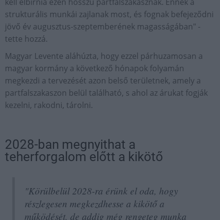
kell elbírnia ezen hosszú partfalszakasznak. Ennek a
strukturális munkái zajlanak most, és fognak befejeződni
jövő év augusztus-szeptemberének magasságában" -
tette hozzá.
Magyar Levente aláhúzta, hogy ezzel párhuzamosan a
magyar kormány a következő hónapok folyamán
megkezdi a tervezését azon belső területnek, amely a
partfalszakaszon belül található, s ahol az árukat fogják
kezelni, rakodni, tárolni.
2028-ban megnyithat a
teherforgalom előtt a kikötő
"Körülbelül 2028-ra érünk el oda, hogy
részlegesen megkezdhesse a kikötő a
működését, de addig még rengeteg munka