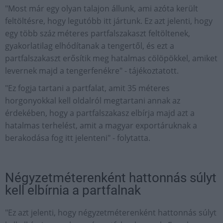
"Most már egy olyan talajon állunk, ami azóta került
feltöltésre, hogy legutóbb itt jártunk. Ez azt jelenti, hogy
egy több száz méteres partfalszakaszt feltöltenek,
gyakorlatilag elhódítanak a tengertől, és ezt a
partfalszakaszt erősítik meg hatalmas cölöpökkel, amiket
levernek majd a tengerfenékre" - tájékoztatott.
"Ez fogja tartani a partfalat, amit 35 méteres
horgonyokkal kell oldalról megtartani annak az
érdekében, hogy a partfalszakasz elbírja majd azt a
hatalmas terhelést, amit a magyar exportáruknak a
berakodása fog itt jelenteni" - folytatta.
Négyzetméterenként hattonnás súlyt
kell elbírnia a partfalnak
"Ez azt jelenti, hogy négyzetméterenként hattonnás súlyt