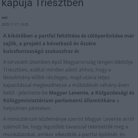
kapuja Triesztben
mti
2025.11.17. 15:25
A kikötőben a partfal feltöltése és cölöperősítése már
zajlik, a projekt a következő év őszére
kulcsfontosságú szakaszhoz ér.
A tervezett ütemben épül Magyarország tengeri kikötője
Triesztben, ezáltal minden adott ahhoz, hogy a
létesítmény előbb részleges, majd utána teljes
kapacitással megkezdhesse a működését néhány éven
belül - jelentette be
Magyar Levente, a Külgazdasági és
Külügyminisztérium parlamenti államtitkára
a
helyszínen pénteken.
A minisztérium közleménye szerint Magyar Levente arról
számolt be, hogy legutóbb tavasszal tekintették meg a
munkálatokat, amikor elkezdték a partfal építését, és