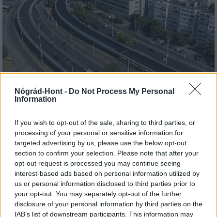
Nógrád-Hont -
Do Not Process My Personal
HE-DO
BKK
KM Építő Kft.
Főmterv Mérnöki Tervező Zrt.
Information
Látványos építési szakasz indult be a Flórián téri
felüljárón
If you wish to opt-out of the sale, sharing to third parties, or
processing of your personal or sensitive information for
A tartós nyári hőség jelentős kihívás elé állítja a KM Építőt,
targeted advertising by us, please use the below opt-out
ennek ellenére folyamatosan halad az aszfaltozás.
section to confirm your selection. Please note that after your
opt-out request is processed you may continue seeing
Paks II.: Mit jelent az 5. blokk új
interest-based ads based on personal information utilized by
mérföldköve a felülvizsgálat
us or personal information disclosed to third parties prior to
árnyékában?
your opt-out. You may separately opt-out of the further
disclosure of your personal information by third parties on the
IAB’s list of downstream participants. This information may