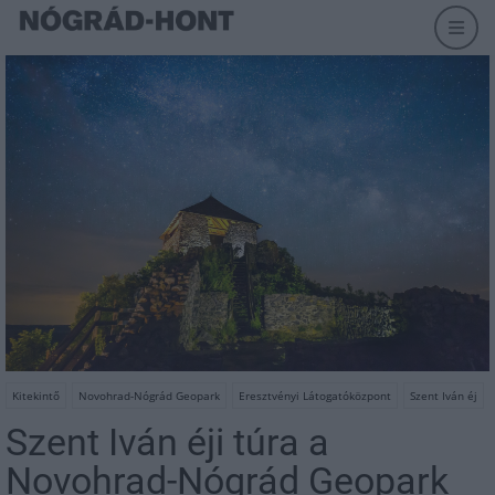
Kitekintő
Novohrad-Nógrád Geopark
Eresztvényi Látogatóközpont
Szent Iván éj
Szent Iván éji túra a
Novohrad-Nógrád Geopark