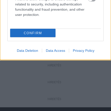
related to security, including authentication
Amire többmillióan vártunk: szombattól
másodfokúra csökken a riasztás
functionality and fraud prevention, and other
user protection.
Helyi hírek
CONFIRM
Országos éllovas a nógrádi pici falu az
ezer lakosra jutó személygépkocsik
tekintetében
Data Deletion
Data Access
Privacy Policy
HIRDETÉS
HIRDETÉS
HIRDETÉS