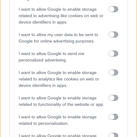
I want to allow Google to enable storage
related to advertising like cookies on web or
E-mail cím
device identifiers in apps.
I want to allow my user data to be sent to
Feliratkozom a hírlevélre és elfogadom az
adatvédelmi
Google for online advertising purposes.
szabályzatot!
I want to allow Google to send me
FELIRATKOZÁS
personalized advertising.
I want to allow Google to enable storage
related to analytics like cookies on web or
LEGFRISSEBB
device identifiers in apps.
I want to allow Google to enable storage
Helyi hírek
related to functionality of the website or app.
Közös gyakorlatot tartottak Nógrád és
Pest területi védelmi bizottságai
I want to allow Google to enable storage
related to personalization.
I want to allow Google to enable storage
Országos hírek