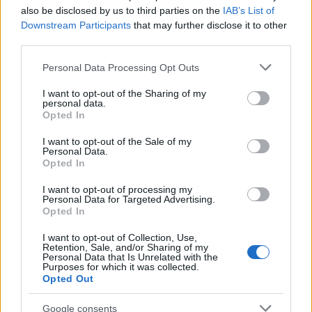
Elkészült a Liszt Ferenc repülőtér
also be disclosed by us to third parties on the
IAB’s List of
közelében lévő logisztikai bázis út- és
Downstream Participants
that may further disclose it to other
közműhálózatának fejlesztése
third parties.
Please note that this website/app uses one or more Google
Personal Data Processing Opt Outs
services and may gather and store information including but
Látlelet a hazai víziközművekről?
not limited to your visit or usage behaviour. You may click to
I want to opt-out of the Sharing of my
Egyetlen, fél évszázados vezetéken
personal data.
grant or deny consent to Google and its third-party tags to
múlt Bicske vízellátása
Opted In
use your data for below specified purposes in below Google
consent section.
I want to opt-out of the Sale of my
Personal Data.
Épített öröksége megújításával is készül
Opted In
Mohács a csata ötszázadik
évfordulójára
I want to opt-out of processing my
Personal Data for Targeted Advertising.
Opted In
I want to opt-out of Collection, Use,
Retention, Sale, and/or Sharing of my
Personal Data that Is Unrelated with the
Purposes for which it was collected.
HÍRLEVÉL
Opted Out
Google consents
Név