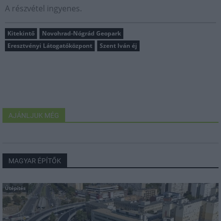
A részvétel ingyenes.
Kitekintő
Novohrad-Nógrád Geopark
Eresztvényi Látogatóközpont
Szent Iván éj
AJÁNLJUK MÉG
MAGYAR ÉPÍTŐK
Útépítés