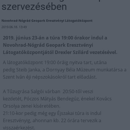
szervezésében
Novohrad-Nógrád Geopark Eresztvényi Látogatóközpont
2019.06.18. 13:49
2019. június 23-án a túra 19:00 órakor indul a
Novohrad-Nógrád Geopark Eresztvényi
Látogatóközpontjától Drexler Szilárd vezetésével.
A látogatóközpont 19:00 óráig nyitva tart, utána
pedig Steib Janka, a Dornyay Béla Múzeum munkatársa a
Szent Iván éji népszokásokról tart előadást.
A Tűzugrása Salgói várban 20:50-től veszi
kezdetét, Póczos Mátyás Bendegúz, énekel Kovács
Orsolya zenei kíséretében.
21:10-kor pedig még egy Éjszakai túra is indul
Eresztvényig, ahonnan kb. 22 órára tervezik a
visszaérkezést.