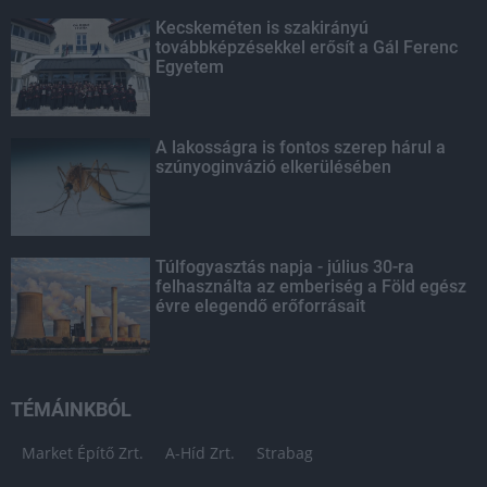
Kecskeméten is szakirányú
továbbképzésekkel erősít a Gál Ferenc
Egyetem
A lakosságra is fontos szerep hárul a
szúnyoginvázió elkerülésében
Túlfogyasztás napja - július 30-ra
felhasználta az emberiség a Föld egész
évre elegendő erőforrásait
TÉMÁINKBÓL
Market Építő Zrt.
A-Híd Zrt.
Strabag