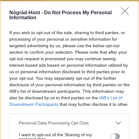
MAGYAR ÉPÍTŐK
Nógrád-Hont -
Do Not Process My Personal
Information
Aktuális
If you wish to opt-out of the sale, sharing to third parties, or
processing of your personal or sensitive information for
targeted advertising by us, please use the below opt-out
section to confirm your selection. Please note that after your
opt-out request is processed you may continue seeing
interest-based ads based on personal information utilized by
us or personal information disclosed to third parties prior to
your opt-out. You may separately opt-out of the further
disclosure of your personal information by third parties on the
IAB’s list of downstream participants. This information may
also be disclosed by us to third parties on the
IAB’s List of
Tata
műemlékfelújítás
műemlék
restaurálás
Downstream Participants
that may further disclose it to other
Történelmi táj, amelynek minden köve mesél –
third parties.
megújul a tatai Angolkert
Please note that this website/app uses one or more Google
Personal Data Processing Opt Outs
A projekt részeként megújulnak a területen található
services and may gather and store information including but
műemlékek, köztük a különleges Műromok, valamint a közeli
not limited to your visit or usage behaviour. You may click to
I want to opt-out of the Sharing of my
personal data.