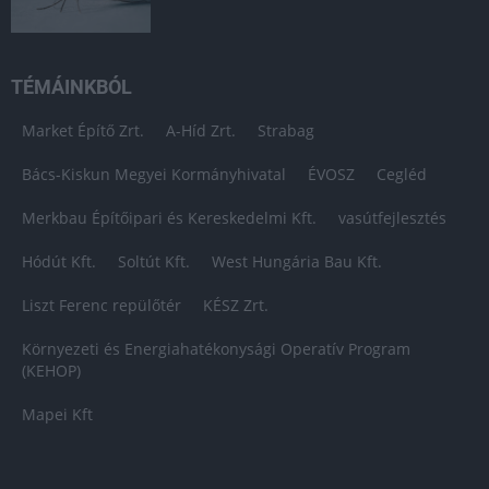
TÉMÁINKBÓL
Market Építő Zrt.
A-Híd Zrt.
Strabag
Bács-Kiskun Megyei Kormányhivatal
ÉVOSZ
Cegléd
Merkbau Építőipari és Kereskedelmi Kft.
vasútfejlesztés
Hódút Kft.
Soltút Kft.
West Hungária Bau Kft.
Liszt Ferenc repülőtér
KÉSZ Zrt.
Környezeti és Energiahatékonysági Operatív Program
(KEHOP)
Mapei Kft