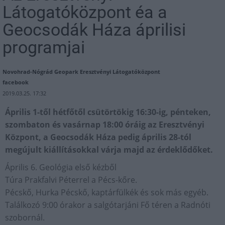
Látogatóközpont éa a
Geocsodák Háza áprilisi
programjai
Novohrad-Nógrád Geopark Eresztvényi Látogatóközpont
facebook
2019.03.25. 17:32
Április 1-től hétfőtől csütörtökig 16:30-ig, pénteken,
szombaton és vasárnap 18:00 óráig az Eresztvényi
Központ, a Geocsodák Háza pedig április 28-tól
megújult kiállításokkal várja majd az érdeklődőket.
Április 6. Geológia első kézből
Túra Prakfalvi Péterrel a Pécs-kőre.
Pécskő, Hurka Pécskő, kaptárfülkék és sok más egyéb.
Találkozó 9:00 órakor a salgótarjáni Fő téren a Radnóti
szobornál.