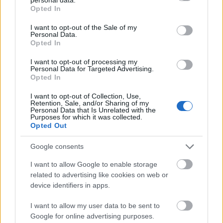
Várkanyarban álló Nepomuki Szent János híd és szobor is.
grant or deny consent to Google and its third-party tags to
Opted In
use your data for below specified purposes in below Google
consent section.
M1 bővítés: már zajlik a teljesen új
I want to opt-out of the Sale of my
Bicske Kelet csomópont építése
Personal Data.
Opted In
I want to opt-out of processing my
Personal Data for Targeted Advertising.
Opted In
Új gyalogosátkelők és jelzőlámpás
csomópont épül Angyalföldön
I want to opt-out of Collection, Use,
Retention, Sale, and/or Sharing of my
Personal Data that Is Unrelated with the
Purposes for which it was collected.
Opted Out
Másfélszeresére bővítik
Hódmezővásárhely jó hírű református
Google consents
iskoláját
I want to allow Google to enable storage
related to advertising like cookies on web or
device identifiers in apps.
Látványos építési szakasz indult be a
Flórián téri felüljárón
I want to allow my user data to be sent to
Google for online advertising purposes.