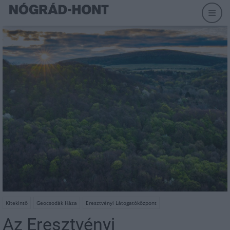
Kitekintő
Geocsodák Háza
Eresztvényi Látogatóközpont
Az Eresztvényi