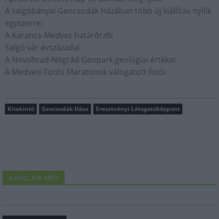
A salgóbányai Geocsodák Házában több új kiállítás nyílik
egyszerre:
A Karancs-Medves határőrzői
Salgó vár évszázadai
A Novohrad-Nógrád Geopark geológiai értékei
A Medvesi Fotós Maratonok válogatott fotói
Kitekintő
Geocsodák Háza
Eresztvényi Látogatóközpont
AJÁNLJUK MÉG