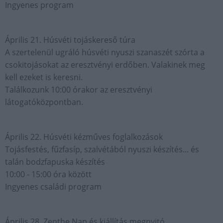
Ingyenes program
Április 21. Húsvéti tojáskereső túra
A szertelenül ugráló húsvéti nyuszi szanaszét szórta a
csokitojásokat az eresztvényi erdőben. Valakinek meg
kell ezeket is keresni.
Találkozunk 10:00 órakor az eresztvényi
látogatóközpontban.
Április 22. Húsvéti kézműves foglalkozások
Tojásfestés, fűzfasíp, szalvétából nyuszi készítés... és
talán bodzfapuska készítés
10:00 - 15:00 óra között
Ingyenes családi program
Április 28. Zenthe Nap és kiállítás megnyitó