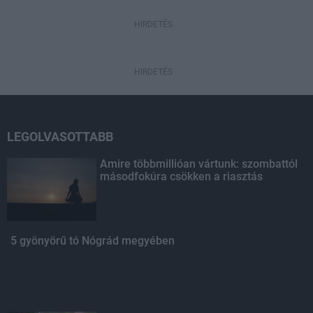
HIRDETÉS
HIRDETÉS
LEGOLVASOTTABB
Amire többmillióan vártunk: szombattól
másodfokúra csökken a riasztás
5 gyönyörű tó Nógrád megyében