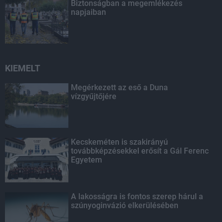
Biztonságban a megemlékezés
napjaiban
KIEMELT
Megérkezett az eső a Duna
vízgyűjtőjére
Kecskeméten is szakirányú
továbbképzésekkel erősít a Gál Ferenc
Egyetem
A lakosságra is fontos szerep hárul a
szúnyoginvázió elkerülésében