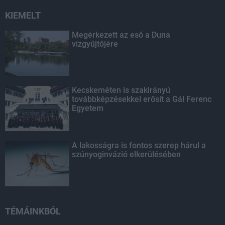
KIEMELT
Megérkezett az eső a Duna
vízgyűjtőjére
Kecskeméten is szakirányú
továbbképzésekkel erősít a Gál Ferenc
Egyetem
A lakosságra is fontos szerep hárul a
szúnyoginvázió elkerülésében
TÉMÁINKBÓL