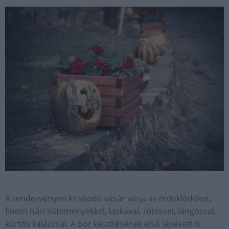
A rendezvényen kirakodó vásár várja az érdeklődőket,
finom házi süteményekkel, laskával, rétessel, lángossal,
kürtős kaláccsal. A bor készítésének első lépéseit is