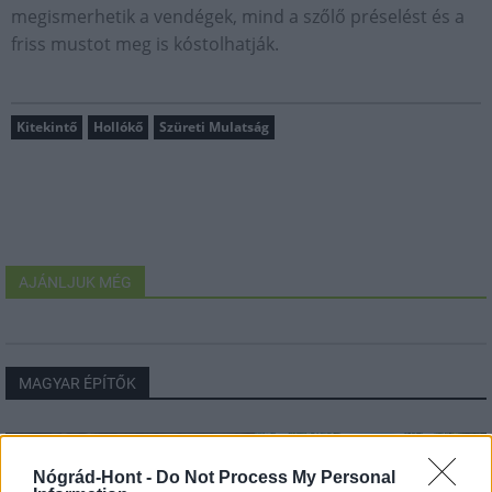
megismerhetik a vendégek, mind a szőlő préselést és a
friss mustot meg is kóstolhatják.
Kitekintő
Hollókő
Szüreti Mulatság
AJÁNLJUK MÉG
MAGYAR ÉPÍTŐK
Aktuális
Nógrád-Hont -
Do Not Process My Personal