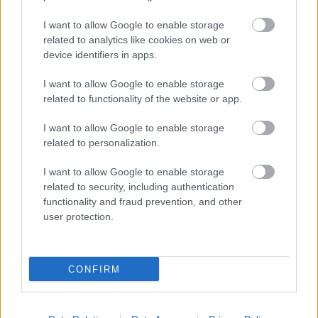
I want to allow Google to enable storage
Név
related to analytics like cookies on web or
device identifiers in apps.
E-mail cím
I want to allow Google to enable storage
related to functionality of the website or app.
Feliratkozom a hírlevélre és elfogadom az
adatvédelmi
I want to allow Google to enable storage
szabályzatot!
related to personalization.
FELIRATKOZÁS
I want to allow Google to enable storage
related to security, including authentication
functionality and fraud prevention, and other
user protection.
LEGFRISSEBB
Országos hírek
CONFIRM
Amire többmillióan vártunk: szombattól
másodfokúra csökken a riasztás