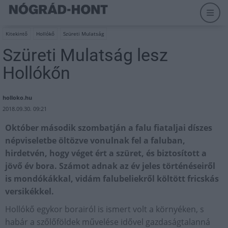
Kitekintő
Hollókő
Szüreti Mulatság
Szüreti Mulatság lesz
Hollókőn
holloko.hu
2018.09.30. 09:21
Október második szombatján a falu fiataljai díszes
népviseletbe öltözve vonulnak fel a faluban,
hirdetvén, hogy véget ért a szüret, és biztosított a
jövő év bora. Számot adnak az év jeles történéseiről
is mondókákkal, vidám falubeliekről költött fricskás
versikékkel.
Hollókő egykor borairól is ismert volt a környéken, s
habár a szőlőföldek művelése idővel gazdaságtalanná