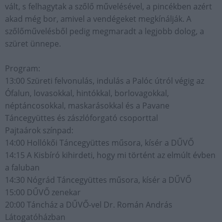
vált, s felhagytak a szőlő művelésével, a pincékben azért
akad még bor, amivel a vendégeket megkínálják. A
szőlőművelésből pedig megmaradt a legjobb dolog, a
szüret ünnepe.
Program:
13:00 Szüreti felvonulás, indulás a Palóc útról végig az
Ófalun, lovasokkal, hintókkal, borlovagokkal,
néptáncosokkal, maskarásokkal és a Pavane
Táncegyüttes és zászlóforgató csoporttal
Pajtaárok színpad:
14:00 Hollókői Táncegyüttes műsora, kísér a DŰVŐ
14:15 A Kisbíró kihirdeti, hogy mi történt az elmúlt évben
a faluban
14:30 Nógrád Táncegyüttes műsora, kísér a DŰVŐ
15:00 DŰVŐ zenekar
20:00 Táncház a DŰVŐ-vel Dr. Román András
Látogatóházban