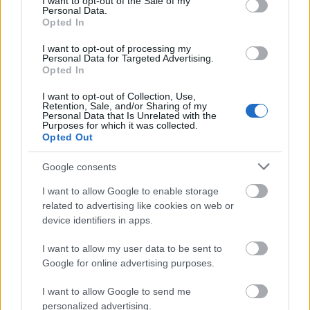
I want to opt-out of the Sale of my
Personal Data.
Opted In
Új gyalogosátkelők és jelzőlámpás
I want to opt-out of processing my
csomópont épül Angyalföldön
Personal Data for Targeted Advertising.
Opted In
I want to opt-out of Collection, Use,
Retention, Sale, and/or Sharing of my
Másfélszeresére bővítik
Personal Data that Is Unrelated with the
Purposes for which it was collected.
Hódmezővásárhely jó hírű református
Opted Out
iskoláját
Google consents
Látványos építési szakasz indult be a
I want to allow Google to enable storage
Flórián téri felüljárón
related to advertising like cookies on web or
device identifiers in apps.
I want to allow my user data to be sent to
Google for online advertising purposes.
I want to allow Google to send me
HÍRLEVÉL
personalized advertising.