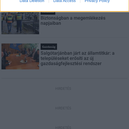
Data Deletion
Data Access
Privacy Policy
Aktuális
Biztonságban a megemlékezés
napjaiban
Gazdaság
Salgótarjánban járt az államtitkár: a
településeket erősíti az új
gazdaságfejlesztési rendszer
HIRDETÉS
HIRDETÉS
HIRDETÉS