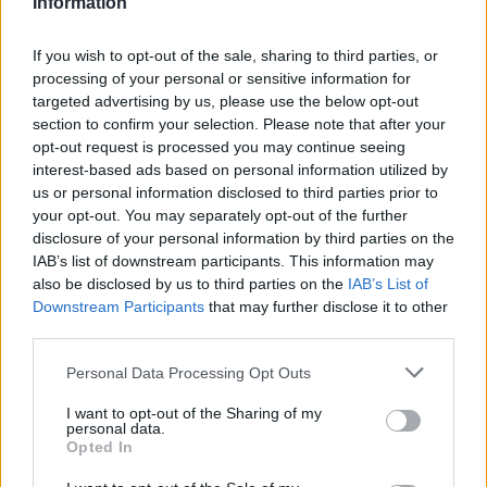
Information
If you wish to opt-out of the sale, sharing to third parties, or
processing of your personal or sensitive information for
targeted advertising by us, please use the below opt-out
section to confirm your selection. Please note that after your
opt-out request is processed you may continue seeing
interest-based ads based on personal information utilized by
us or personal information disclosed to third parties prior to
your opt-out. You may separately opt-out of the further
Tata
műemlékfelújítás
műemlék
restaurálás
disclosure of your personal information by third parties on the
IAB’s list of downstream participants. This information may
Történelmi táj, amelynek minden köve mesél –
also be disclosed by us to third parties on the
IAB’s List of
megújul a tatai Angolkert
Downstream Participants
that may further disclose it to other
A projekt részeként megújulnak a területen található
third parties.
műemlékek, köztük a különleges Műromok, valamint a közeli
Please note that this website/app uses one or more Google
Várkanyarban álló Nepomuki Szent János híd és szobor is.
Personal Data Processing Opt Outs
services and may gather and store information including but
not limited to your visit or usage behaviour. You may click to
I want to opt-out of the Sharing of my
M1 bővítés: már zajlik a teljesen új
personal data.
grant or deny consent to Google and its third-party tags to
Bicske Kelet csomópont építése
Opted In
use your data for below specified purposes in below Google
consent section.