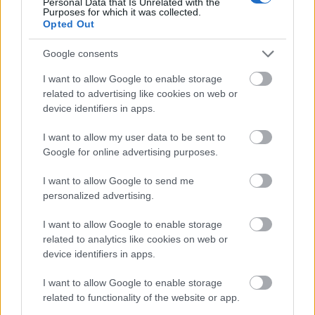
Personal Data that Is Unrelated with the
Várkanyarban álló Nepomuki Szent János híd és szobor is.
Purposes for which it was collected.
Opted Out
M1 bővítés: már zajlik a teljesen új
Google consents
Bicske Kelet csomópont építése
I want to allow Google to enable storage
related to advertising like cookies on web or
device identifiers in apps.
Új gyalogosátkelők és jelzőlámpás
csomópont épül Angyalföldön
I want to allow my user data to be sent to
Google for online advertising purposes.
I want to allow Google to send me
personalized advertising.
Másfélszeresére bővítik
Hódmezővásárhely jó hírű református
iskoláját
I want to allow Google to enable storage
related to analytics like cookies on web or
device identifiers in apps.
Látványos építési szakasz indult be a
I want to allow Google to enable storage
Flórián téri felüljárón
related to functionality of the website or app.