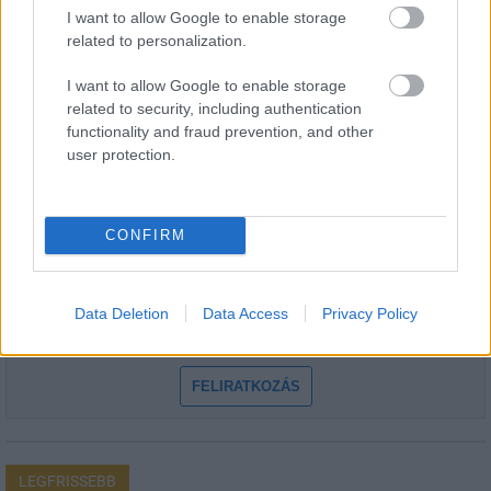
I want to allow Google to enable storage
related to personalization.
I want to allow Google to enable storage
related to security, including authentication
HÍRLEVÉL
functionality and fraud prevention, and other
user protection.
Név
CONFIRM
E-mail cím
Data Deletion
Data Access
Privacy Policy
Feliratkozom a hírlevélre és elfogadom az
adatvédelmi
szabályzatot!
FELIRATKOZÁS
LEGFRISSEBB