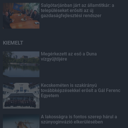
Salgótarjánban járt az államtitkár: a
településeket erősíti az új
gazdaságfejlesztési rendszer
KIEMELT
Megérkezett az eső a Duna
vízgyűjtőjére
Kecskeméten is szakirányú
továbbképzésekkel erősít a Gál Ferenc
Egyetem
A lakosságra is fontos szerep hárul a
szúnyoginvázió elkerülésében