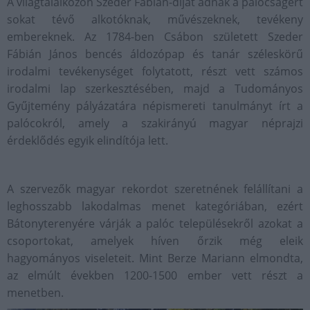
A világtalálkozón Szeder Fábián-díjat adnak a palócságért
sokat tévő alkotóknak, művészeknek, tevékeny
embereknek. Az 1784-ben Csábon született Szeder
Fábián János bencés áldozópap és tanár széleskörű
irodalmi tevékenységet folytatott, részt vett számos
irodalmi lap szerkesztésében, majd a Tudományos
Gyűjtemény pályázatára népismereti tanulmányt írt a
palócokról, amely a szakirányú magyar néprajzi
érdeklődés egyik elindítója lett.
A szervezők magyar rekordot szeretnének felállítani a
leghosszabb lakodalmas menet kategóriában, ezért
Bátonyterenyére várják a palóc településekről azokat a
csoportokat, amelyek híven őrzik még eleik
hagyományos viseleteit. Mint Berze Mariann elmondta,
az elmúlt években 1200-1500 ember vett részt a
menetben.