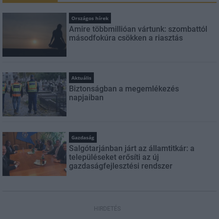
Országos hírek
Amire többmillióan vártunk: szombattól
másodfokúra csökken a riasztás
Aktuális
Biztonságban a megemlékezés
napjaiban
Gazdaság
Salgótarjánban járt az államtitkár: a
településeket erősíti az új
gazdaságfejlesztési rendszer
HIRDETÉS