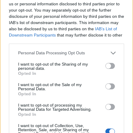
us or personal information disclosed to third parties prior to
MAGYAR ÉPÍTŐK
your opt-out. You may separately opt-out of the further
disclosure of your personal information by third parties on the
Aktuális
IAB’s list of downstream participants. This information may
also be disclosed by us to third parties on the
IAB’s List of
Downstream Participants
that may further disclose it to other
third parties.
Please note that this website/app uses one or more Google
Personal Data Processing Opt Outs
services and may gather and store information including but
not limited to your visit or usage behaviour. You may click to
I want to opt-out of the Sharing of my
personal data.
grant or deny consent to Google and its third-party tags to
Opted In
use your data for below specified purposes in below Google
consent section.
I want to opt-out of the Sale of my
Personal Data.
Opted In
Tata
műemlékfelújítás
műemlék
restaurálás
I want to opt-out of processing my
Történelmi táj, amelynek minden köve mesél –
Personal Data for Targeted Advertising.
Opted In
megújul a tatai Angolkert
A projekt részeként megújulnak a területen található
I want to opt-out of Collection, Use,
Retention, Sale, and/or Sharing of my
műemlékek, köztük a különleges Műromok, valamint a közeli