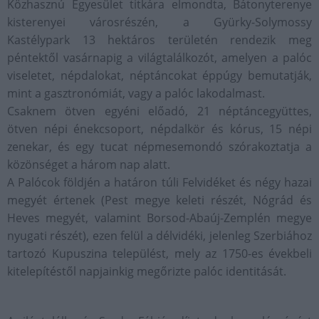
Közhasznú Egyesület titkára elmondta, Bátonyterenye
kisterenyei városrészén, a Gyürky-Solymossy
Kastélypark 13 hektáros területén rendezik meg
péntektől vasárnapig a világtalálkozót, amelyen a palóc
viseletet, népdalokat, néptáncokat éppúgy bemutatják,
mint a gasztronómiát, vagy a palóc lakodalmast.
Csaknem ötven egyéni előadó, 21 néptáncegyüttes,
ötven népi énekcsoport, népdalkör és kórus, 15 népi
zenekar, és egy tucat népmesemondó szórakoztatja a
közönséget a három nap alatt.
A Palócok földjén a határon túli Felvidéket és négy hazai
megyét értenek (Pest megye keleti részét, Nógrád és
Heves megyét, valamint Borsod-Abaúj-Zemplén megye
nyugati részét), ezen felül a délvidéki, jelenleg Szerbiához
tartozó Kupuszina települést, mely az 1750-es évekbeli
kitelepítéstől napjainkig megőrizte palóc identitását.