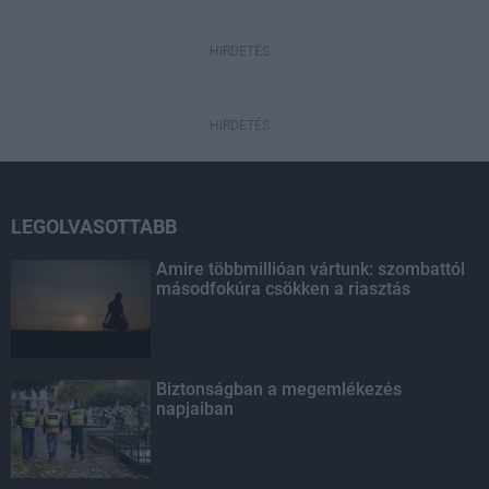
HIRDETÉS
HIRDETÉS
LEGOLVASOTTABB
Amire többmillióan vártunk: szombattól
másodfokúra csökken a riasztás
Biztonságban a megemlékezés
napjaiban