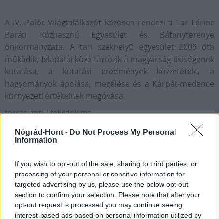
A IV. Palóc Világtalálkozót közösen rendezi a Tar Lőrinc
Baráti Közhasznú Egyesület és Bátonyterenye
önkormányzata. A tari székhelyű egyesület 2009 óta
működik, feladatai közé tartozik a magyarság ősiségének
kutatása, a kutatási eredmények közzététele, a
hagyományok ápolása, megélése és a Kárpát-medence
környezeti értékeinek megóvása.
forrás: mti / felvidek.ma
Nógrád-Hont -
Do Not Process My Personal
Information
If you wish to opt-out of the sale, sharing to third parties, or
processing of your personal or sensitive information for
AJÁNLJUK MÉG
targeted advertising by us, please use the below opt-out
section to confirm your selection. Please note that after your
opt-out request is processed you may continue seeing
interest-based ads based on personal information utilized by