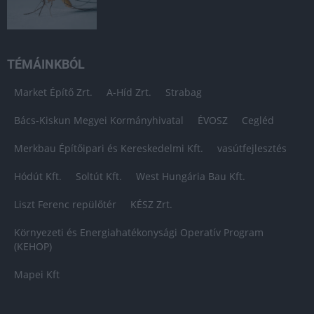
TÉMÁINKBÓL
Market Építő Zrt.
A-Híd Zrt.
Strabag
Bács-Kiskun Megyei Kormányhivatal
ÉVOSZ
Cegléd
Merkbau Építőipari és Kereskedelmi Kft.
vasútfejlesztés
Hódút Kft.
Soltút Kft.
West Hungária Bau Kft.
Liszt Ferenc repülőtér
KÉSZ Zrt.
Környezeti és Energiahatékonysági Operatív Program
(KEHOP)
Mapei Kft