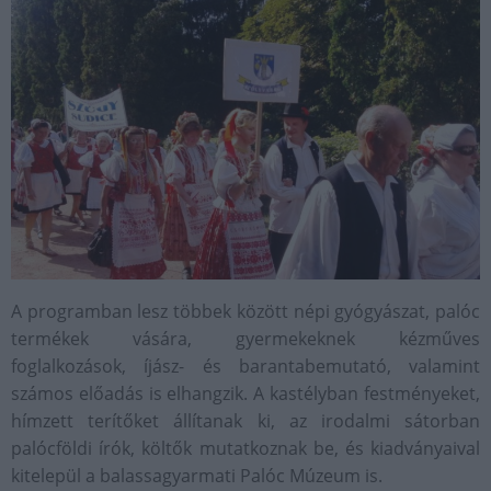
A programban lesz többek között népi gyógyászat, palóc
termékek vására, gyermekeknek kézműves
foglalkozások, íjász- és barantabemutató, valamint
számos előadás is elhangzik. A kastélyban festményeket,
hímzett terítőket állítanak ki, az irodalmi sátorban
palócföldi írók, költők mutatkoznak be, és kiadványaival
kitelepül a balassagyarmati Palóc Múzeum is.