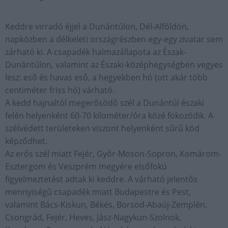
Keddre virradó éjjel a Dunántúlon, Dél-Alföldön,
napközben a délkeleti országrészben egy-egy zivatar sem
zárható ki. A csapadék halmazállapota az Észak-
Dunántúlon, valamint az Északi-középhegységben vegyes
lesz: eső és havas eső, a hegyekben hó (ott akár több
centiméter friss hó) várható.
A kedd hajnaltól megerősödő szél a Dunántúl északi
felén helyenként 60-70 kilométer/óra közé fokozódik. A
szélvédett területeken viszont helyenként sűrű köd
képződhet.
Az erős szél miatt Fejér, Győr-Moson-Sopron, Komárom-
Esztergom és Veszprém megyére elsőfokú
figyelmeztetést adtak ki keddre. A várható jelentős
mennyiségű csapadék miatt Budapestre és Pest,
valamint Bács-Kiskun, Békés, Borsod-Abaúj-Zemplén,
Csongrád, Fejér, Heves, Jász-Nagykun-Szolnok,