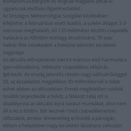
Komárom-Esztergom és Nógrád megyére adtak ki
ugyancsak elsőfokú figyelmeztetést.
Az Országos Meteorológiai Szolgálat közlésében
kifejtette: a februárban esett kiadós, a sokévi átlagot 2-3-
szorosan meghaladó, 60-120 milliméter közötti csapadék
hatására az Alföldön mintegy ötszörösére, 70 ezer
hektár fölé növekedett a belvízzel elöntött területek
nagysága.
Az aktuális előrejelzések szerint március első harmadára
igen változékony, többször csapadékos időjárás
ígérkezik. Az ország jelentős részén nagy valószínűséggel
20, az északkeleti megyékben 30 milliméternél is több
eshet ebben az időszakban. Ennek megfelelően sokfelé
tovább terjeszkedik a belvíz, a felázott talaj ott is
akadályozza az aktuális kora tavaszi munkákat, ahol nem
áll a víz a földön. Bár lesznek rövid csapadékmentes
időszakok, amikor átmenetileg erősödik a párolgás,
ebben a helyzetben nagy területen látványos változást