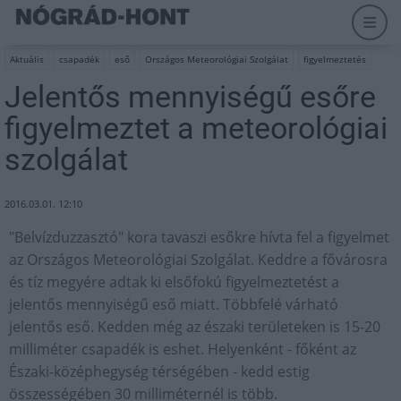
Aktuális
csapadék
eső
Országos Meteorológiai Szolgálat
figyelmeztetés
Jelentős mennyiségű esőre
figyelmeztet a meteorológiai
szolgálat
2016.03.01. 12:10
"Belvízduzzasztó" kora tavaszi esőkre hívta fel a figyelmet
az Országos Meteorológiai Szolgálat. Keddre a fővárosra
és tíz megyére adtak ki elsőfokú figyelmeztetést a
jelentős mennyiségű eső miatt. Többfelé várható
jelentős eső. Kedden még az északi területeken is 15-20
milliméter csapadék is eshet. Helyenként - főként az
Északi-középhegység térségében - kedd estig
összességében 30 milliméternél is több.