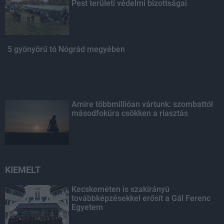
Pest területi védelmi bizottságai
5 gyönyörű tó Nógrád megyében
Amire többmillióan vártunk: szombattól
másodfokúra csökken a riasztás
KIEMELT
Kecskeméten is szakirányú
továbbképzésekkel erősít a Gál Ferenc
Egyetem