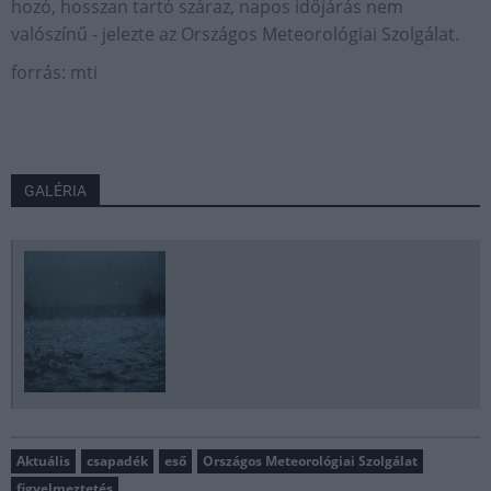
hozó, hosszan tartó száraz, napos időjárás nem
valószínű - jelezte az Országos Meteorológiai Szolgálat.
forrás: mti
GALÉRIA
Aktuális
csapadék
eső
Országos Meteorológiai Szolgálat
figyelmeztetés