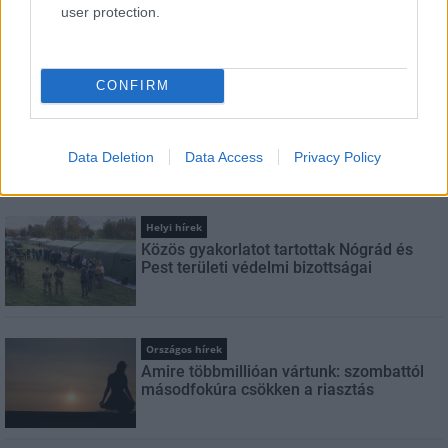
user protection.
Feliratkozom a hírlevélre és elfogadom az
adatvédelmi
szabályzatot!
CONFIRM
FELIRATKOZÁS
Data Deletion
Data Access
Privacy Policy
LEGFRISSEBB
Helyi hírek
Közös gyakorlatot tartottak Nógrád és
Pest területi védelmi bizottságai
Országos hírek
Amire többmillióan vártunk: szombattól
másodfokúra csökken a riasztás