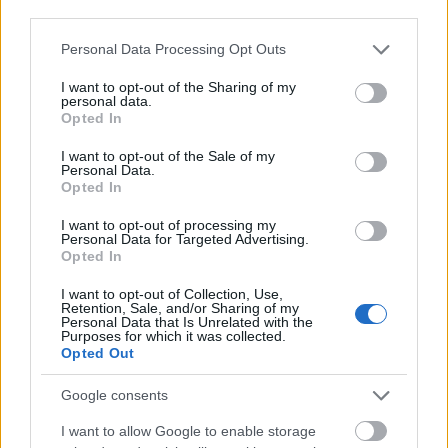
third parties.
Please note that this website/app uses one or more Google
Personal Data Processing Opt Outs
services and may gather and store information including but
not limited to your visit or usage behaviour. You may click to
I want to opt-out of the Sharing of my
Hódmezővásárhely
iskolaépítés
FERROÉP Zrt.
oktatási beruházás
personal data.
grant or deny consent to Google and its third-party tags to
Opted In
use your data for below specified purposes in below Google
Másfélszeresére bővítik Hódmezővásárhely jó hírű
consent section.
református iskoláját
I want to opt-out of the Sale of my
Personal Data.
A Szőnyi Benjámin Általános Iskola fejlesztését a FERROÉP
Opted In
kivitelezheti; a munkák csaknem egy évig tartanak majd.
I want to opt-out of processing my
Personal Data for Targeted Advertising.
Látványos építési szakasz indult be a
Opted In
Flórián téri felüljárón
I want to opt-out of Collection, Use,
Retention, Sale, and/or Sharing of my
Personal Data that Is Unrelated with the
Purposes for which it was collected.
Opted Out
Paks II.: Mit jelent az 5. blokk új
mérföldköve a felülvizsgálat
Google consents
árnyékában?
I want to allow Google to enable storage