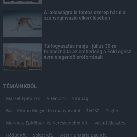
A lakosságra is fontos szerep hárul a
szúnyoginvázió elkerülésében
Túlfogyasztás napja - július 30-ra
felhasználta az emberiség a Föld egész
évre elegendő erőforrásait
TÉMÁINKBÓL
Market Építő Zrt.
A-Híd Zrt.
Strabag
Bács-Kiskun Megyei Kormányhivatal
ÉVOSZ
Cegléd
Merkbau Építőipari és Kereskedelmi Kft.
vasútfejlesztés
Hódút Kft.
Soltút Kft.
West Hungária Bau Kft.