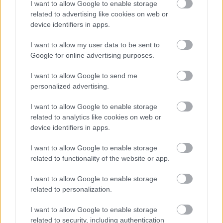
I want to allow Google to enable storage
related to advertising like cookies on web or
device identifiers in apps.
I want to allow my user data to be sent to
Google for online advertising purposes.
autópálya
útépítés
M1-es autópálya
Bicske
I want to allow Google to send me
M1 bővítés: már zajlik a teljesen új Bicske Kelet
personalized advertising.
csomópont építése
Tizenegy meglévő csomópontot korszerűsít és négy új,
I want to allow Google to enable storage
különszintű csomópontot hoz létre az MKIF az M1-es
related to analytics like cookies on web or
bővítésénél.
device identifiers in apps.
I want to allow Google to enable storage
Új gyalogosátkelők és jelzőlámpás
related to functionality of the website or app.
csomópont épül Angyalföldön
I want to allow Google to enable storage
related to personalization.
Másfélszeresére bővítik
I want to allow Google to enable storage
Hódmezővásárhely jó hírű református
related to security, including authentication
iskoláját