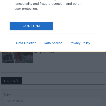
functionality and fraud prevention, and other
user protection.
Látványos építési szakasz indult be a
Flórián téri felüljárón
CONFIRM
Data Deletion
Data Access
Privacy Policy
Paks II.: Mit jelent az 5. blokk új
mérföldköve a felülvizsgálat
árnyékában?
HÍRLEVÉL
Név