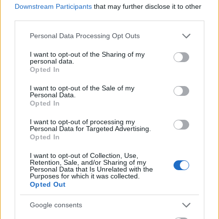
Downstream Participants
that may further disclose it to other
third parties.
Please note that this website/app uses one or more Google
Personal Data Processing Opt Outs
services and may gather and store information including but
not limited to your visit or usage behaviour. You may click to
I want to opt-out of the Sharing of my
personal data.
grant or deny consent to Google and its third-party tags to
Opted In
use your data for below specified purposes in below Google
AJÁNLJUK MÉG
consent section.
I want to opt-out of the Sale of my
Personal Data.
Opted In
I want to opt-out of processing my
MAGYAR ÉPÍTŐK
Personal Data for Targeted Advertising.
Opted In
Útépítés
I want to opt-out of Collection, Use,
Retention, Sale, and/or Sharing of my
Personal Data that Is Unrelated with the
Purposes for which it was collected.
Opted Out
Google consents