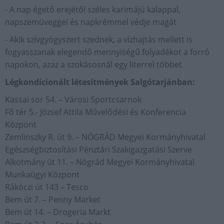
- A nap égető erejétől széles karimájú kalappal,
napszemüveggel és napkrémmel védje magát
- Akik szívgyógyszert szednek, a vízhajtás mellett is
fogyasszanak elegendő mennyiségű folyadékot a forró
napokon, azaz a szokásosnál egy literrel többet
Légkondícionált létesítmények Salgótarjánban:
Kassai sor 54. – Városi Sportcsarnok
Fő tér 5.- József Attila Művelődési és Konferencia
Központ
Zemlinszky R. út 9. – NÓGRÁD Megyei Kormányhivatal
Egészségbiztosítási Pénztári Szakigazgatási Szerve
Alkotmány út 11. – Nógrád Megyei Kormányhivatal
Munkaügyi Központ
Rákóczi út 143 – Tesco
Bem út 7. – Penny Market
Bem út 14. – Drogeria Markt