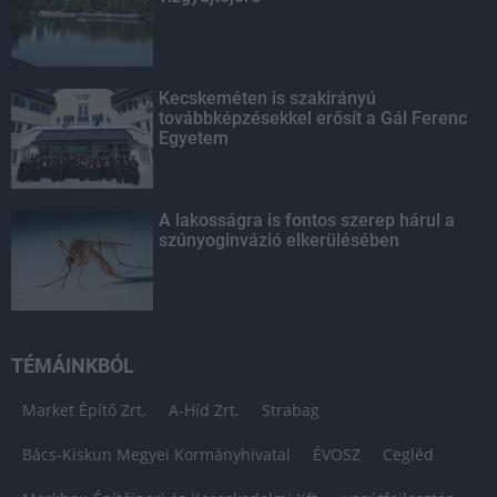
Kecskeméten is szakirányú
továbbképzésekkel erősít a Gál Ferenc
Egyetem
A lakosságra is fontos szerep hárul a
szúnyoginvázió elkerülésében
TÉMÁINKBÓL
Market Építő Zrt.
A-Híd Zrt.
Strabag
Bács-Kiskun Megyei Kormányhivatal
ÉVOSZ
Cegléd