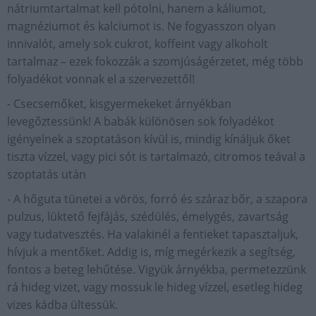
nátriumtartalmat kell pótolni, hanem a káliumot,
magnéziumot és kalciumot is. Ne fogyasszon olyan
innivalót, amely sok cukrot, koffeint vagy alkoholt
tartalmaz – ezek fokozzák a szomjúságérzetet, még több
folyadékot vonnak el a szervezettől!
- Csecsemőket, kisgyermekeket árnyékban
levegőztessünk! A babák különösen sok folyadékot
igényelnek a szoptatáson kívül is, mindig kínáljuk őket
tiszta vízzel, vagy pici sót is tartalmazó, citromos teával a
szoptatás után
- A hőguta tünetei a vörös, forró és száraz bőr, a szapora
pulzus, lüktető fejfájás, szédülés, émelygés, zavartság
vagy tudatvesztés. Ha valakinél a fentieket tapasztaljuk,
hívjuk a mentőket. Addig is, míg megérkezik a segítség,
fontos a beteg lehűtése. Vigyük árnyékba, permetezzünk
rá hideg vizet, vagy mossuk le hideg vízzel, esetleg hideg
vizes kádba ültessük.