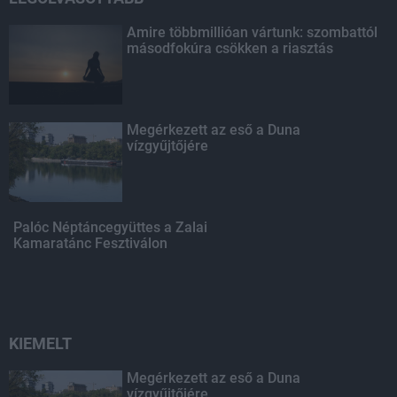
Amire többmillióan vártunk: szombattól
másodfokúra csökken a riasztás
Megérkezett az eső a Duna
vízgyűjtőjére
Palóc Néptáncegyüttes a Zalai
Kamaratánc Fesztiválon
KIEMELT
Megérkezett az eső a Duna
vízgyűjtőjére