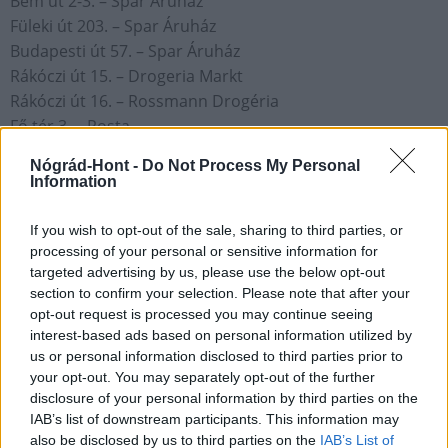
Bem út 2-3. – Spar Áruház
Füleki út 203. – Spar Áruház
Budapesti út 57. – Spar Áruház
Rákóczi út 15. – Drogeria Markt
Rákóczi út 16. – Rossmann Drogéria
Fő tér 3. – Posta
Rákóczi út 20. – Pécskő Áruház
Nógrád-Hont -
Do Not Process My Personal
Erzsébet tér 7. – Nógrádker-Lakberendezési Áruház
Information
Rákóczi út 1-9. – Alba Üzletház
If you wish to opt-out of the sale, sharing to third parties, or
forrás: salgotarjan.hu
processing of your personal or sensitive information for
targeted advertising by us, please use the below opt-out
GALÉRIA
section to confirm your selection. Please note that after your
opt-out request is processed you may continue seeing
interest-based ads based on personal information utilized by
us or personal information disclosed to third parties prior to
your opt-out. You may separately opt-out of the further
disclosure of your personal information by third parties on the
IAB’s list of downstream participants. This information may
also be disclosed by us to third parties on the
IAB’s List of