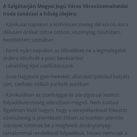
A Salgótarján Megyei Jogú Város Városüzemeltetési
Iroda tanácsai a hőség idejére:
- Kánikulai napokon a különösen meleg dél körüli, kora
délutáni órákat töltse otthon, viszonylag hűvösben,
besötétített szobában
- Forró nyári napokon az idősebbek ne a legmelegebb
órákra időzítsék a piaci bevásárlást
- Lehetőleg éjjel szellőztessünk
- Sose hagyjunk gyermekeket, állatokat (például kutyát)
zárt, szellızés nélküli parkoló autóban
- Kánikulában az izzadsággal és párolgással leadott
folyadékveszteség jelentősen megnő. Nem szabad
figyelmen kívül hagyni, hogy a verejtékezéssel fokozott
sóveszteség is jelentkezik! Ebben az esetben jelentős
szerepet töltenek be a megfelelő ásványianyag-
tartalommal rendelkező folyadékok, hiszen nemcsak a