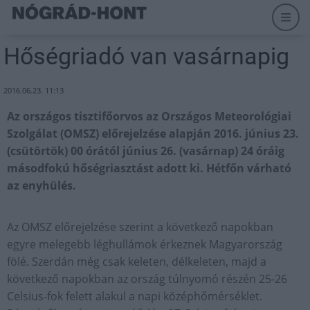
Hőségriadó van vasárnapig
2016.06.23. 11:13
Az országos tisztifőorvos az Országos Meteorológiai
Szolgálat (OMSZ) előrejelzése alapján 2016. június 23.
(csütörtök) 00 órától június 26. (vasárnap) 24 óráig
másodfokú hőségriasztást adott ki. Hétfőn várható
az enyhülés.
Az OMSZ előrejelzése szerint a következő napokban
egyre melegebb léghullámok érkeznek Magyarország
fölé. Szerdán még csak keleten, délkeleten, majd a
következő napokban az ország túlnyomó részén 25-26
Celsius-fok felett alakul a napi középhőmérséklet.