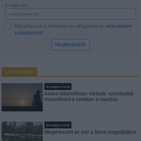
E-mail cím
Feliratkozom a hírlevélre és elfogadom az
adatvédelmi
szabályzatot!
FELIRATKOZÁS
LEGFRISSEBB
Országos hírek
Amire többmillióan vártunk: szombattól
másodfokúra csökken a riasztás
Országos hírek
Megérkezett az eső a Duna vízgyűjtőjére