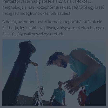
Péntektől vasárnapig sokfelé a 27 Celsius-fokot is
meghaladja a napi középhőmérséklet. Hétfőtől egy lassú
mozgású hidegfront okoz felfrissülést.
A hőség az emberi testet komoly megpróbáltatások elé
állíthatja, leginkább az idősek, a kisgyermekek, a betegek
és a túlsúlyosak veszélyeztetettek.