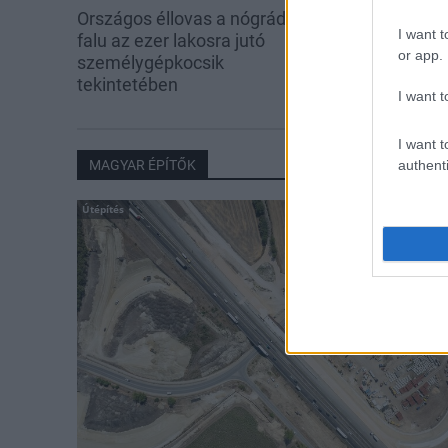
Országos éllovas a nógrádi pici
Három meghat
I want t
falu az ezer lakosra jutó
is fejlesztette
or app.
személygépkocsik
tekintetében
I want t
I want t
authenti
MAGYAR ÉPÍTŐK
Útépítés