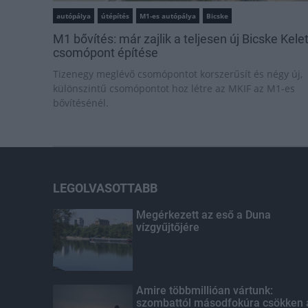
autópálya
útépítés
M1-es autópálya
Bicske
M1 bővítés: már zajlik a teljesen új Bicske Kele
csomópont építése
Tizenegy meglévő csomópontot korszerűsít és négy új,
különszintű csomópontot hoz létre az MKIF az M1-es
bővítésénél.
LEGOLVASOTTABB
Megérkezett az eső a Duna
vízgyűjtőjére
Amire többmillióan vártunk:
szombattól másodfokúra csökken 