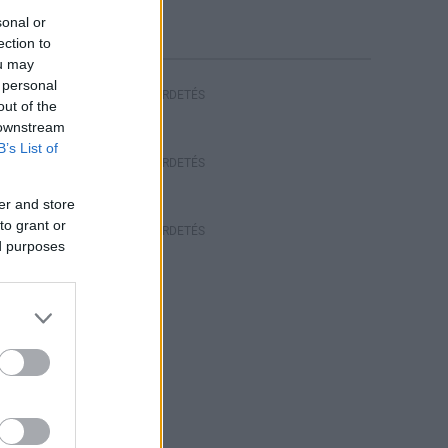
sonal or
ection to
ou may
 personal
HIRDETÉS
out of the
 downstream
B’s List of
HIRDETÉS
er and store
to grant or
HIRDETÉS
ed purposes