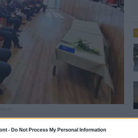
olice.hu
rtekezlet Nógrád
ont -
Do Not Process My Personal Information