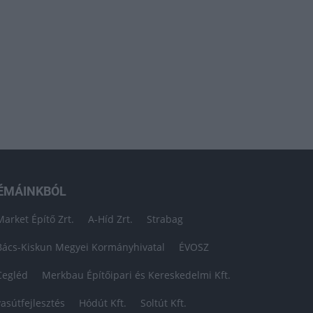
ÉMÁINKBÓL
Market Építő Zrt.
A-Híd Zrt.
Strabag
Bács-Kiskun Megyei Kormányhivatal
ÉVOSZ
Cegléd
Merkbau Építőipari és Kereskedelmi Kft.
vasútfejlesztés
Hódút Kft.
Soltút Kft.