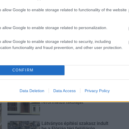
ározó épületét
Vasárnap Nógrádot is eléri a
o allow Google to enable storage related to functionality of the website
 Salgótarján
legmagasabb figyelmeztetés
o allow Google to enable storage related to personalization.
o allow Google to enable storage related to security, including
cation functionality and fraud prevention, and other user protection.
Új gyalogosátkelők és jelzőlámpás
csomópont épül Angyalföldön
CONFIRM
Data Deletion
Data Access
Privacy Policy
Másfélszeresére bővítik
Hódmezővásárhely jó hírű
református iskoláját
Látványos építési szakasz indult
be a Flórián téri felüljárón