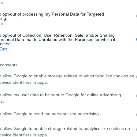
In
agy február hónapban ünneplő kilenc munkatársának
érőrnagy és dr. Somssich Gabriella rendőr
to opt-out of processing my Personal Data for Targeted
ing.
In
elő
o opt-out of Collection, Use, Retention, Sale, and/or Sharing
ersonal Data that Is Unrelated with the Purposes for which it
lected.
Out
consents
o allow Google to enable storage related to advertising like cookies on
evice identifiers in apps.
Helyi hírek
o allow my user data to be sent to Google for online advertising
s.
to allow Google to send me personalized advertising.
o allow Google to enable storage related to analytics like cookies on
evice identifiers in apps.