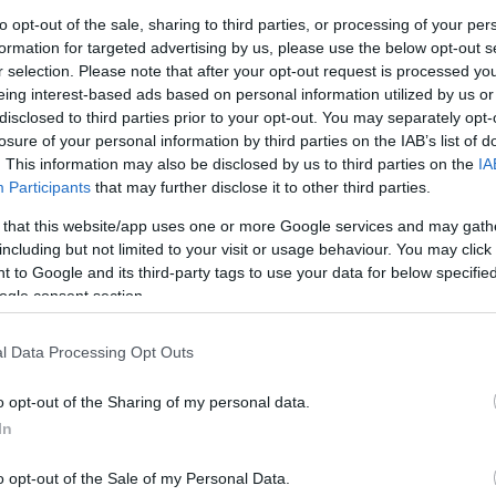
to opt-out of the sale, sharing to third parties, or processing of your per
formation for targeted advertising by us, please use the below opt-out s
r selection. Please note that after your opt-out request is processed y
eing interest-based ads based on personal information utilized by us or
disclosed to third parties prior to your opt-out. You may separately opt-
losure of your personal information by third parties on the IAB’s list of
kelte és az ez évi feladatokat is meghatározta dr.
. This information may also be disclosed by us to third parties on the
IA
Participants
that may further disclose it to other third parties.
egyei rendőrfőkapitány.
 that this website/app uses one or more Google services and may gath
értekezletet tartott 2022. február 10-én. Dr.
including but not limited to your visit or usage behaviour. You may click 
ei rendőrfőkapitány bemutatta és értékelte a 2021.
 to Google and its third-party tags to use your data for below specifi
évre vonatkozóan meghatározta a főbb célkitűzéseket.
ogle consent section.
y tevékenységével hozzájárult az eredmények
l Data Processing Opt Outs
 vezérőrnagy, személyügyi országos rendőrfőkapitány-
o opt-out of the Sharing of my personal data.
yei Rendőr-főkapitányság elmúlt évi teljesítményéről
In
k a helytállásért, és az elvégzett munkáért.
o opt-out of the Sale of my Personal Data.
ai munkájuk elismeréseként öt rendőrségi