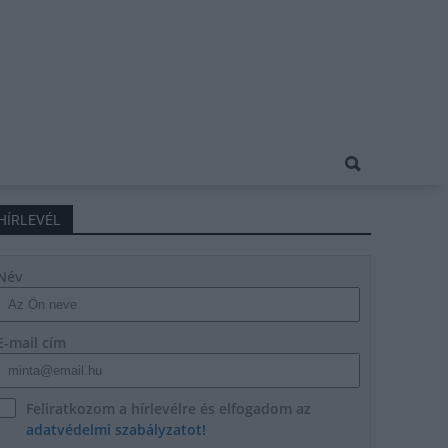
HÍRLEVÉL
Név
E-mail cím
Feliratkozom a hírlevélre és elfogadom az
adatvédelmi szabályzatot!