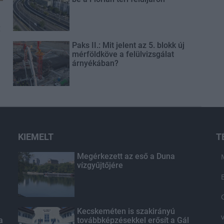
t
Paks II.: Mit jelent az 5. blokk új
mérföldköve a felülvizsgálat
árnyékában?
KIEMELT
T
Megérkezett az eső a Duna
vízgyűjtőjére
Kecskeméten is szakirányú
a
továbbképzésekkel erősít a Gál