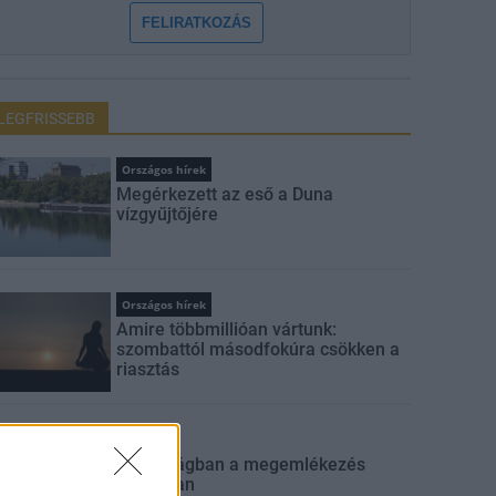
FELIRATKOZÁS
LEGFRISSEBB
Országos hírek
Megérkezett az eső a Duna
vízgyűjtőjére
Országos hírek
Amire többmillióan vártunk:
szombattól másodfokúra csökken a
riasztás
Aktuális
Biztonságban a megemlékezés
napjaiban