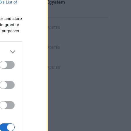
Ferenc Egyetem
B’s List of
er and store
to grant or
HIRDETÉS
ed purposes
HIRDETÉS
HIRDETÉS