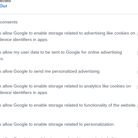
lected.
Out
consents
o allow Google to enable storage related to advertising like cookies on
evice identifiers in apps.
ározó épületét
Vasárnap Nógrádot is eléri a
o allow my user data to be sent to Google for online advertising
 Salgótarján
legmagasabb figyelmeztetés
s.
to allow Google to send me personalized advertising.
o allow Google to enable storage related to analytics like cookies on
evice identifiers in apps.
o allow Google to enable storage related to functionality of the website
Paks II.: Mit jelent az 5. blokk új
mérföldköve a felülvizsgálat
árnyékában?
o allow Google to enable storage related to personalization.