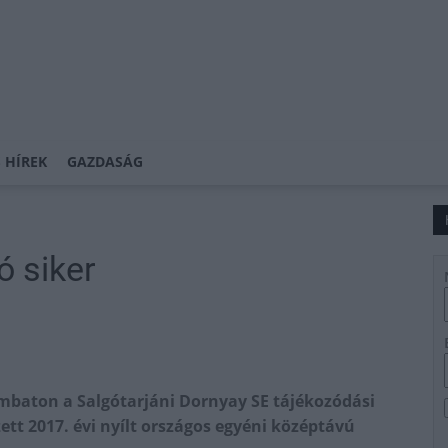
 HÍREK
GAZDASÁG
ó siker
ombaton a Salgótarjáni Dornyay SE tájékozódási
tt 2017. évi nyílt országos egyéni középtávú