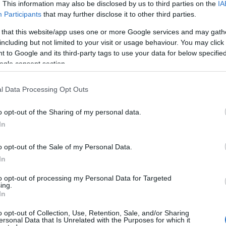
zést. Aztán időrendben a zárás is kiválóra sikerült a
. This information may also be disclosed by us to third parties on the
IA
 keretből kihagyott Goldmann Júlia az előbbi tényre
Participants
that may further disclose it to other third parties.
gött, megelőzve a válogatott keret tagjait, köztük a
 that this website/app uses one or more Google services and may gath
encsi Ildikót is.
including but not limited to your visit or usage behaviour. You may click 
 to Google and its third-party tags to use your data for below specifi
illetve salgótarjáni sportolók végeztek
ogle consent section.
zéseken, de a B és C döntőkben is voltak értékes
l Data Processing Opt Outs
o opt-out of the Sharing of my personal data.
In
o opt-out of the Sale of my Personal Data.
In
to opt-out of processing my Personal Data for Targeted
ing.
In
o opt-out of Collection, Use, Retention, Sale, and/or Sharing
ersonal Data that Is Unrelated with the Purposes for which it
Helyi hírek