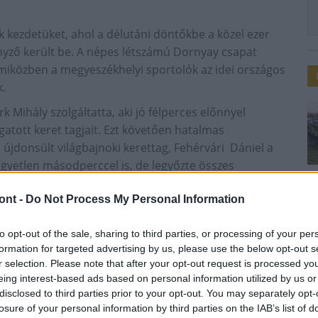
k kezdetüket, ahol a délutáni döntőkbe a közel ezer
nyző került be. A népes létszámú Dornyay csapat
, miközben a megyeszékhelyi sportolók az idei országos
k.
k Mihály szolgáltatta, aki jó félperces előnnyel
gatott keret tagjait. Ezt követően hatalmas
jdonsült világbajnoki kerettag, Fehérvári Dániel a
gyetlen másodperccel is, de legyőzte összes
salgótarjáni sportoló állhatott fel
ont -
Do Not Process My Personal Information
ára.
to opt-out of the sale, sharing to third parties, or processing of your per
formation for targeted advertising by us, please use the below opt-out s
ményeknek. A szenior nők (N65) korosztályában a
r selection. Please note that after your opt-out request is processed y
ni Tiborné az ezüstérmes, F50 kategóriában pedig
eing interest-based ads based on personal information utilized by us or
agyar bajnokságon pedig a bronzérmes helyezést érte
disclosed to third parties prior to your opt-out. You may separately opt-
fővárosi versenyző mögött, a tarjániak nem kis
losure of your personal information by third parties on the IAB’s list of