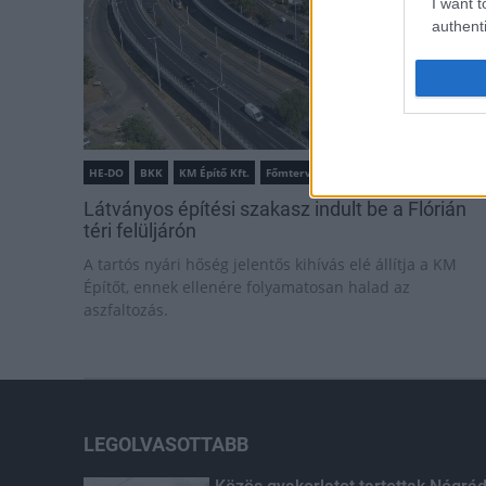
I want t
authenti
HE-DO
BKK
KM Építő Kft.
Főmterv Mérnöki Tervező Zrt.
Látványos építési szakasz indult be a Flórián
téri felüljárón
A tartós nyári hőség jelentős kihívás elé állítja a KM
Építőt, ennek ellenére folyamatosan halad az
aszfaltozás.
LEGOLVASOTTABB