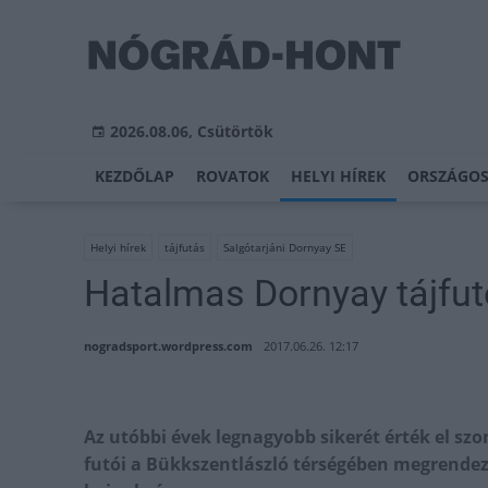
2026.08.06, Csütörtök
KEZDŐLAP
ROVATOK
HELYI HÍREK
ORSZÁGOS
Helyi hírek
tájfutás
Salgótarjáni Dornyay SE
Hatalmas Dornyay tájfut
nogradsport.wordpress.com
2017.06.26. 12:17
Az utóbbi évek legnagyobb sikerét érték el sz
futói a Bükkszentlászló térségében megrendeze