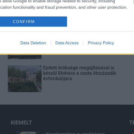
o allow Google to enable storage related to security, including
Elkészült a Liszt Ferenc repülőtér
közelében lévő logisztikai bázis út-
cation functionality and fraud prevention, and other user protection.
és közműhálózatának fejlesztése
CONFIRM
Látlelet a hazai víziközművekről?
Egyetlen, fél évszázados
Data Deletion
Data Access
Privacy Policy
vezetéken múlt Bicske vízellátása
Épített öröksége megújításával is
készül Mohács a csata ötszázadik
évfordulójára
KIEMELT
T