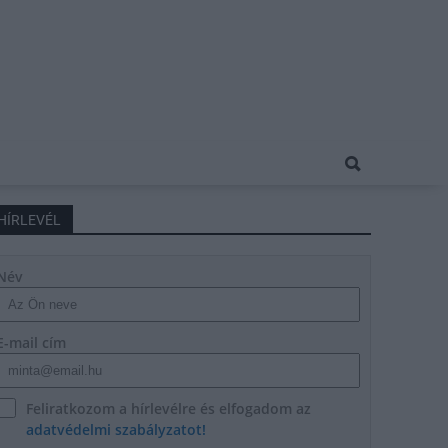
HÍRLEVÉL
Név
E-mail cím
Feliratkozom a hírlevélre és elfogadom az
adatvédelmi szabályzatot!