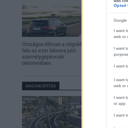
was col
Opted 
Google 
I want t
web or d
Országos éllovas a nógrádi pici
Három meghat
I want t
falu az ezer lakosra jutó
is fejlesztette
purpose
személygépkocsik
tekintetében
I want 
I want t
web or d
MAGYAR ÉPÍTŐK
I want t
Útépítés
or app.
I want t