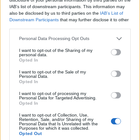
IAB’s list of downstream participants. This information may
also be disclosed by us to third parties on the
IAB’s List of
Downstream Participants
that may further disclose it to other
third parties.
Please note that this website/app uses one or more Google
Personal Data Processing Opt Outs
services and may gather and store information including but
not limited to your visit or usage behaviour. You may click to
I want to opt-out of the Sharing of my
personal data.
grant or deny consent to Google and its third-party tags to
Opted In
use your data for below specified purposes in below Google
consent section.
I want to opt-out of the Sale of my
Personal Data.
HE-DO
BKK
KM Építő Kft.
Főmterv Mérnöki Tervező Zrt.
Opted In
Látványos építési szakasz indult be a Flórián téri
felüljárón
I want to opt-out of processing my
Personal Data for Targeted Advertising.
Opted In
A tartós nyári hőség jelentős kihívás elé állítja a KM Építőt,
ennek ellenére folyamatosan halad az aszfaltozás.
I want to opt-out of Collection, Use,
Retention, Sale, and/or Sharing of my
Personal Data that Is Unrelated with the
Paks II.: Mit jelent az 5. blokk új
Purposes for which it was collected.
mérföldköve a felülvizsgálat
Opted Out
árnyékában?