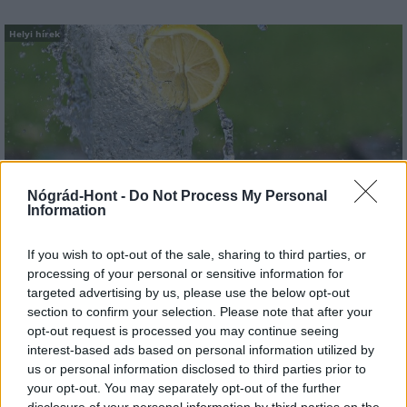
Helyi hírek
Vasárnap Nógrádot is eléri a legmagasabb
Nógrád-Hont -
Do Not Process My Personal
figyelmeztetés
Information
If you wish to opt-out of the sale, sharing to third parties, or
processing of your personal or sensitive information for
targeted advertising by us, please use the below opt-out
section to confirm your selection. Please note that after your
opt-out request is processed you may continue seeing
MAGYAR ÉPÍTŐK
interest-based ads based on personal information utilized by
us or personal information disclosed to third parties prior to
your opt-out. You may separately opt-out of the further
Útépítés
disclosure of your personal information by third parties on the