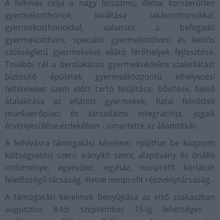
A felhívás célja a nagy létszámú, illetve korszerűtlen
gyermekotthonok kiváltása lakásotthonokkal,
gyermekotthonokkal, valamint a befogadó
gyermekotthoni, speciális gyermekotthoni és kettős
szükségletű gyermekeket ellátó férőhelyek fejlesztése.
További cél a bentlakásos gyermekvédelmi szakellátást
biztosító épületek gyermekközpontú elhelyezési
feltételeket szem előtt tartó felújítása, bővítése, belső
átalakítása az ellátott gyermekek, fiatal felnőttek
munkaerőpiaci és társadalmi integrációja, jogaik
érvényesülése érdekében - ismertette az államtitkár.
A felhívásra támogatási kérelmet nyújthat be központi
költségvetési szerv, irányító szerv, alapítvány és önálló
intézménye, egyesület, egyház, nonprofit korlátolt
felelősségű társaság, illetve nonprofit részvénytársaság.
A támogatási kérelmek benyújtása az első szakaszban
augusztus 8-tól szeptember 15-ig lehetséges -