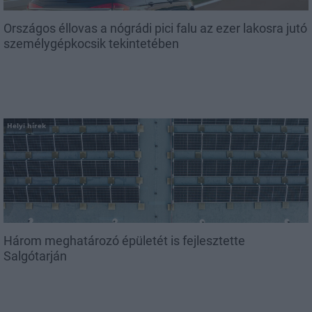
Országos éllovas a nógrádi pici falu az ezer lakosra jutó
személygépkocsik tekintetében
Helyi hírek
Három meghatározó épületét is fejlesztette
Salgótarján