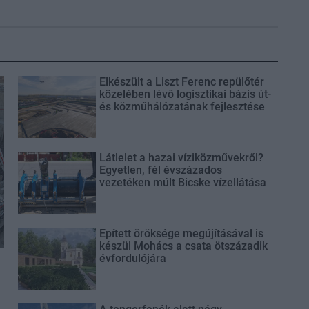
Elkészült a Liszt Ferenc repülőtér
közelében lévő logisztikai bázis út-
és közműhálózatának fejlesztése
Látlelet a hazai víziközművekről?
Egyetlen, fél évszázados
vezetéken múlt Bicske vízellátása
Épített öröksége megújításával is
készül Mohács a csata ötszázadik
évfordulójára