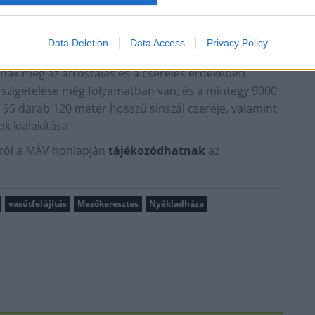
zigetelési munkái is. A sín- és ágyazatcseréket
ása, ágyazatpótlás és az útátjárók átépítése is.
Data Deletion
Data Access
Privacy Policy
mterv szerint haladnak a munkálatokkal. Itt 5,5
nak meg az átrostálás és a cserélés érdekében.
d szigetelése még folyamatban van, és a mintegy 9000
 95 darab 120 méter hosszú sínszál cseréje, valamint
k kialakítása.
król a MÁV honlapján
tájékozódhatnak
az
vasútfelújítás
Mezőkeresztes
Nyékladháza