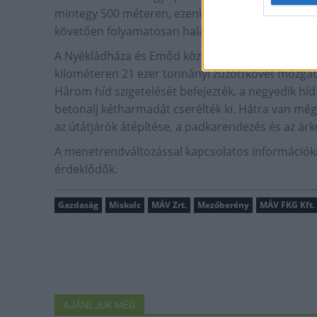
mintegy 500 méteren, ezenkívül elkészült két híd s
követően folyamatosan halad a vágányok szabályoz
A Nyékládháza és Emőd közötti részen szinten üte
kilométeren 21 ezer tonnányi zúzottkövet mozgat
Három híd szigetelését befejezték, a negyedik hí
betonalj kétharmadát cserélték ki. Hátra van még
az útátjárók átépítése, a padkarendezés és az árko
A menetrendváltozással kapcsolatos információ
érdeklődők.
Gazdaság
Miskolc
MÁV Zrt.
Mezőberény
MÁV FKG Kft.
AJÁNLJUK MÉG