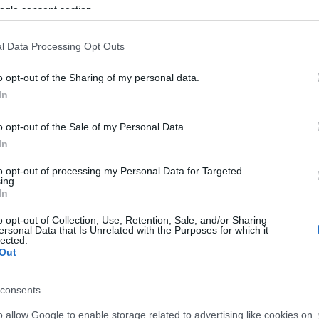
ogle consent section.
pályaudvar és Nyékládháza, valamint Nyékládháza és
l Data Processing Opt Outs
állalata, a
MÁV FKG Kft.
fővállalkozásával. A start óta
zakaszra tervezett munkálatok jelentős hányadával
o opt-out of the Sharing of my personal data.
In
működésével, számos nagy munkagép, vasútüzemi és
bben része volt a 210 tonnás – Európában is
o opt-out of the Sale of my Personal Data.
erélő óriás gépláncnak, amellyel 9 nap alatt cserélte
In
 a vasbetonaljakat – derül ki a közleményből.
to opt-out of processing my Personal Data for Targeted
ing.
In
o opt-out of Collection, Use, Retention, Sale, and/or Sharing
ersonal Data that Is Unrelated with the Purposes for which it
lected.
Out
consents
o allow Google to enable storage related to advertising like cookies on