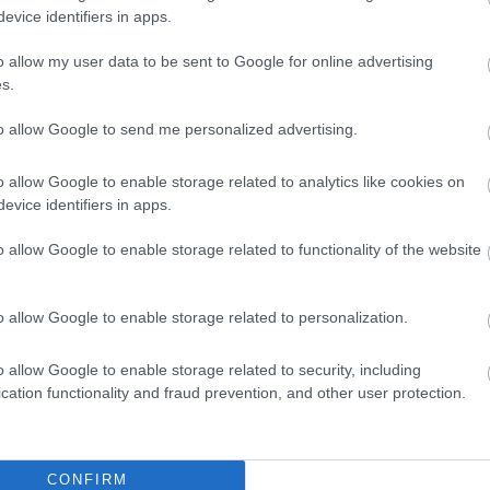
evice identifiers in apps.
o allow my user data to be sent to Google for online advertising
s.
to allow Google to send me personalized advertising.
o allow Google to enable storage related to analytics like cookies on
evice identifiers in apps.
o allow Google to enable storage related to functionality of the website
o allow Google to enable storage related to personalization.
o allow Google to enable storage related to security, including
cation functionality and fraud prevention, and other user protection.
s, betonaljcsere
ométeren közel 37 ezer tonna zúzottkövet rostáltunk,
CONFIRM
el. Földmunkás ágyazatcserére is szükség volt