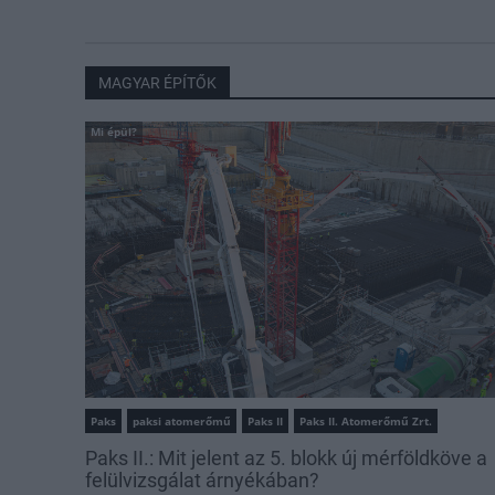
MAGYAR ÉPÍTŐK
Mi épül?
Paks
paksi atomerőmű
Paks II
Paks II. Atomerőmű Zrt.
Paks II.: Mit jelent az 5. blokk új mérföldköve a
felülvizsgálat árnyékában?