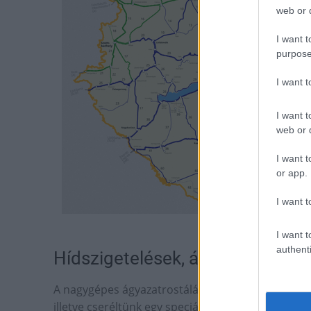
web or d
I want t
purpose
I want 
I want t
web or d
I want t
or app.
I want t
I want t
authenti
Hídszigetelések, ágyazatrostálá
A nagygépes ágyazatrostálás is elkészült: 9,5 kil
illetve cseréltünk egy speciális vasúti munkagépp