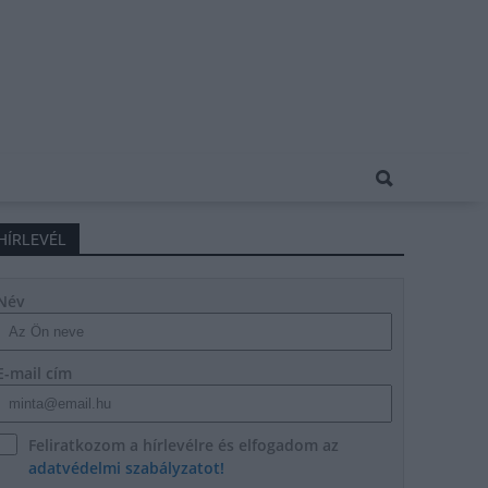
HÍRLEVÉL
Név
E-mail cím
Feliratkozom a hírlevélre és elfogadom az
adatvédelmi szabályzatot!