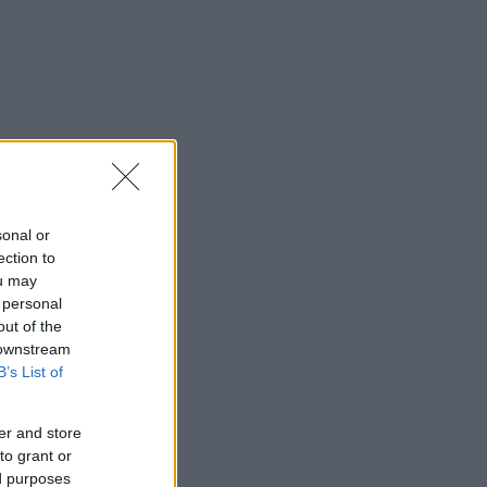
sonal or
ection to
ou may
 personal
out of the
 downstream
B’s List of
er and store
to grant or
ed purposes