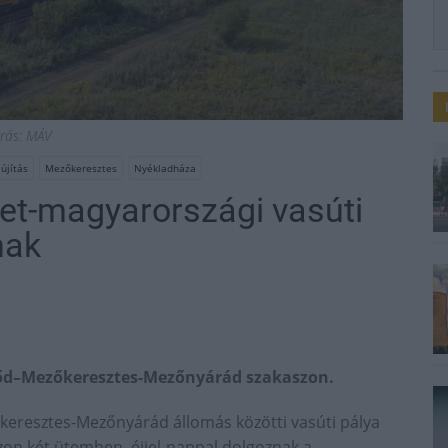
rás: MÁV
lújítás
Mezőkeresztes
Nyékladháza
let-magyarországi vasúti
nak
őd–Mezőkeresztes-Mezőnyárád szakaszon.
eresztes-Mezőnyárád állomás közötti vasúti pálya
aszon két ütemben, éjjel-nappal dolgoznak a