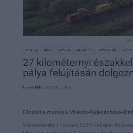
For
Gazdaság
Miskolc
MÁV Zrt.
Mezőberény
MÁV FKG Kft.
vasútfe
27 kilométernyi északke
pálya felújításán dolgoz
Forrás: MÁV
2024.09.26. 16:09
Elindult a munka a Miskolc–Nyékládháza–Em
Szeptemberben megkezdődött a Miskolc és Mezők
felújítása, a mintegy 27 kilométernyi teljes szak