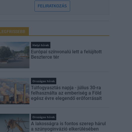
FELIRATKOZÁS
LEGFRISSEBB
Helyi hírek
Európai színvonalú lett a felújított
Beszterce tér
Országos hírek
Túlfogyasztás napja - július 30-ra
felhasználta az emberiség a Föld
egész évre elegendő erőforrásait
Országos hírek
A lakosságra is fontos szerep hárul
a szúnyoginvázió elkerülésében