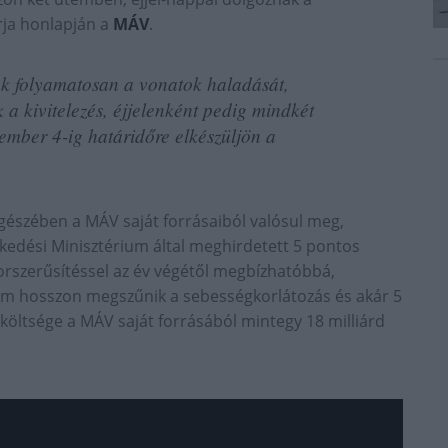
rja honlapján a
MÁV
.
ják folyamatosan a vonatok haladását,
 a kivitelezés, éjjelenként pedig mindkét
mber 4-ig határidőre elkészüljön a
gészében a MÁV saját forrásaiból valósul meg,
ekedési Minisztérium által meghirdetett 5 pontos
 korszerűsítéssel az év végétől megbízhatóbbá,
 km hosszon megszűnik a sebességkorlátozás és akár 5
s költsége a MÁV saját forrásából mintegy 18 milliárd