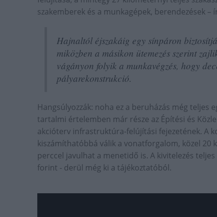
szakemberek és a munkagépek, berendezések – í
Hajnaltól éjszakáig egy sínpáron biztosít
miközben a másikon ütemezés szerint zajlik
vágányon folyik a munkavégzés, hogy dece
pályarekonstrukció.
Hangsúlyozzák: noha ez a beruházás még teljes e
tartalmi értelemben már része az Építési és Közl
akcióterv infrastruktúra-felújítási fejezetének. A
kiszámíthatóbbá válik a vonatforgalom, közel 20
perccel javulhat a menetidő is. A kivitelezés telje
forint - derül még ki a tájékoztatóból.