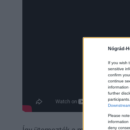
Nógrád-H
If you wish 
sensitive in
confirm you
continue se
information 
further disc
participants
Downstream 
Please note
information 
deny consent
Így ütemezték a munkát