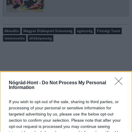
Aktuális
Magyar Diáksport Szövetség
egészség
Fittségi Teszt
testnevelés
állóképesség
AJÁNLJUK MÉG
Nógrád-Hont -
Do Not Process My Personal
Information
If you wish to opt-out of the sale, sharing to third parties, or
MAGYAR ÉPÍTŐK
processing of your personal or sensitive information for
targeted advertising by us, please use the below opt-out
section to confirm your selection. Please note that after your
Klíma-X
opt-out request is processed you may continue seeing