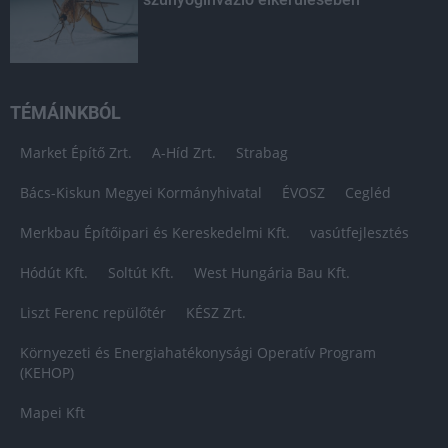
TÉMÁINKBÓL
Market Építő Zrt.
A-Híd Zrt.
Strabag
Bács-Kiskun Megyei Kormányhivatal
ÉVOSZ
Cegléd
Merkbau Építőipari és Kereskedelmi Kft.
vasútfejlesztés
Hódút Kft.
Soltút Kft.
West Hungária Bau Kft.
Liszt Ferenc repülőtér
KÉSZ Zrt.
Környezeti és Energiahatékonysági Operatív Program
(KEHOP)
Mapei Kft