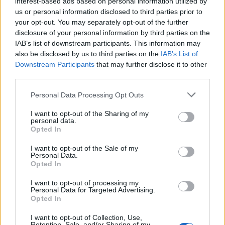
interest-based ads based on personal information utilized by
us or personal information disclosed to third parties prior to
your opt-out. You may separately opt-out of the further
disclosure of your personal information by third parties on the
IAB’s list of downstream participants. This information may
also be disclosed by us to third parties on the
IAB’s List of
Downstream Participants
that may further disclose it to other
third parties.
Please note that this website/app uses one or more Google
Personal Data Processing Opt Outs
services and may gather and store information including but
not limited to your visit or usage behaviour. You may click to
I want to opt-out of the Sharing of my
Lindab
energiahatékonyság
igényvezérelt szellőztetés
Lindab légtechnika
personal data.
grant or deny consent to Google and its third-party tags to
Opted In
Nem az üres, hanem az okosan működő épület
use your data for below specified purposes in below Google
energiatakarékos
consent section.
I want to opt-out of the Sale of my
Personal Data.
A home office ösztönzésével is próbálták enyhíteni az
Opted In
energiaválságot Magyarországon, ám - nem az üres, hanem az
okosan működő épület energiatakarékos. Tartós eredményt az
I want to opt-out of processing my
épületgépészet rendszerszintű, a tényleges használathoz
Personal Data for Targeted Advertising.
Opted In
igazodó működtetése hozhat az irodai, az ipari és a lakossági
szektorban egyaránt. Egyre sürgetőbb, hogy az épületek csak
I want to opt-out of Collection, Use,
ott és akkor használjanak energiát, ahol és amikor arra valóban
Retention, Sale, and/or Sharing of my