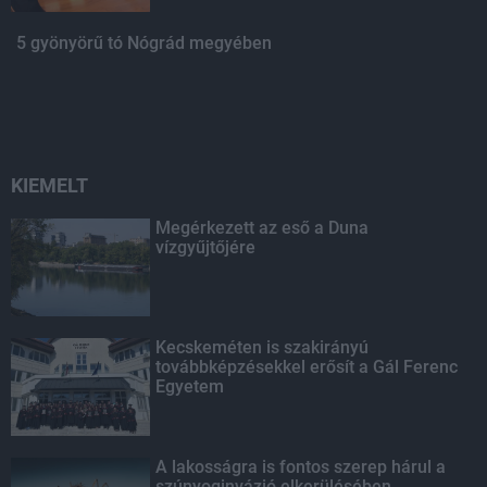
5 gyönyörű tó Nógrád megyében
KIEMELT
Megérkezett az eső a Duna
vízgyűjtőjére
Kecskeméten is szakirányú
továbbképzésekkel erősít a Gál Ferenc
Egyetem
A lakosságra is fontos szerep hárul a
szúnyoginvázió elkerülésében