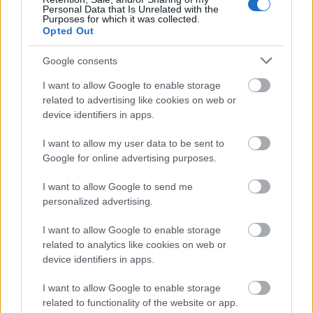
szükség van. A Lindab légtechnikai rendszerei ezt a szemléletet
Personal Data that Is Unrelated with the
Purposes for which it was collected.
képviselik, mérhető eredményekkel alátámasztva.
Opted Out
Újragondolják Lipótváros rejtett, zöld
Google consents
parkját
I want to allow Google to enable storage
related to advertising like cookies on web or
device identifiers in apps.
Történelmi táj, amelynek minden köve
I want to allow my user data to be sent to
mesél – megújul a tatai Angolkert
Google for online advertising purposes.
I want to allow Google to send me
personalized advertising.
M1 bővítés: már zajlik a teljesen új
Bicske Kelet csomópont építése
I want to allow Google to enable storage
related to analytics like cookies on web or
device identifiers in apps.
I want to allow Google to enable storage
Új gyalogosátkelők és jelzőlámpás
csomópont épül Angyalföldön
related to functionality of the website or app.