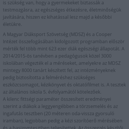
is szükség van, hogy a gyermekeket biztassák a
testmozgásra, az egészséges étkezésre, életminőségük
javítására, hiszen ez kihatással lesz majd a későbbi
életükre.
A Magyar Diáksport Szövetség (MDSZ) és a Cooper
Intézet összefogásában kidolgozott programban először
mérték fel több mint 623 ezer diák egészségi állapotát. A
2014/2015-ös tanévben a pedagógusok közel 3000
iskolában végezték el a méréseket, amelyekre az MDSZ
mintegy 8000 tanárt készített fel, az intézményeknek
pedig biztosította a felméréshez szükséges
eszközcsomagot, kézikönyvet és oktatófilmet is. A tesztek
az általános iskola 5. évfolyamától kötelezőek.
A kilenc fittségi paraméter összesített eredményei
szerint a diákok a leggyengébben a törzsemelés és az
ingafutás tesztben (20 méteren oda-vissza gyorsuló
iramban), legjobban pedig a kézi szorítóerő mérésében
és a hasizomtesztben teljesítettek. Az összegzés készítői