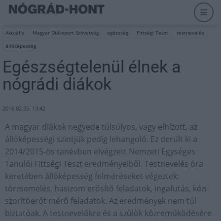
Aktuális
Magyar Diáksport Szövetség
egészség
Fittségi Teszt
testnevelés
állóképesség
Egészségtelenül élnek a
nógrádi diákok
2016.02.25. 13:42
A magyar diákok negyede túlsúlyos, vagy elhízott, az
állóképességi szintjük pedig lehangoló. Ez derült ki a
2014/2015-ös tanévben elvégzett Nemzeti Egységes
Tanulói Fittségi Teszt eredményeiből. Testnevelés óra
keretében állóképesség felméréseket végeztek:
törzsemelés, hasizom erősítő feladatok, ingafutás, kézi
szorítóerőt mérő feladatok. Az eredmények nem túl
biztatóak. A testnevelőkre és a szülők közreműködésére