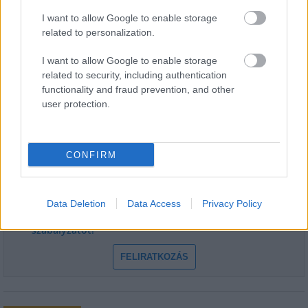
I want to allow Google to enable storage
related to personalization.
I want to allow Google to enable storage
related to security, including authentication
HÍRLEVÉL
functionality and fraud prevention, and other
user protection.
Név
CONFIRM
E-mail cím
Data Deletion
Data Access
Privacy Policy
Feliratkozom a hírlevélre és elfogadom az
adatvédelmi
szabályzatot!
FELIRATKOZÁS