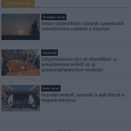
LEGFRISSEBB
Országos hírek
Amire többmillióan vártunk: szombattól
másodfokúra csökken a riasztás
Gazdaság
Salgótarjánban járt az államtitkár: a
településeket erősíti az új
gazdaságfejlesztési rendszer
Helyi hírek
Uszodát avatott, szaunát is épít hozzá a
nógrádi kisváros
HIRDETÉS