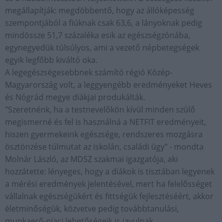
megállapítják: megdöbbentő, hogy az állóképesség
szempontjából a fiúknak csak 63,6, a lányoknak pedig
mindössze 51,7 százaléka esik az egészségzónába,
egynegyedük túlsúlyos, ami a vezető népbetegségek
egyik legfőbb kiváltó oka.
A legegészségesebbnek számító régió Közép-
Magyarország volt, a leggyengébb eredményeket Heves
és Nógrád megye diákjai produkálták.
"Szeretnénk, ha a testnevelőkön kívül minden szülő
megismerné és fel is használná a NETFIT eredményeit,
hiszen gyermekeink egészsége, rendszeres mozgásra
ösztönzése túlmutat az iskolán, családi ügy" - mondta
Molnár László, az MDSZ szakmai igazgatója, aki
hozzátette: lényeges, hogy a diákok is tisztában legyenek
a mérési eredmények jelentésével, mert ha felelősséget
vállalnak egészségükért és fittségük fejlesztéséért, akkor
életminőségük, közvetve pedig továbbtanulási,
munkaerő-piaci lehetőségeik is javulnak.