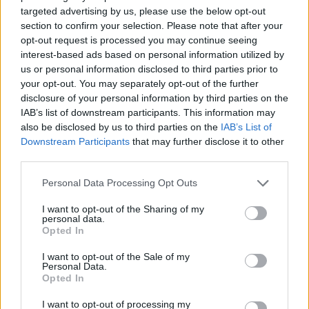
Vasárnap Nógrádot is eléri a legmagasabb
targeted advertising by us, please use the below opt-out
figyelmeztetés
section to confirm your selection. Please note that after your
opt-out request is processed you may continue seeing
interest-based ads based on personal information utilized by
us or personal information disclosed to third parties prior to
your opt-out. You may separately opt-out of the further
disclosure of your personal information by third parties on the
IAB’s list of downstream participants. This information may
also be disclosed by us to third parties on the
IAB’s List of
MAGYAR ÉPÍTŐK
Downstream Participants
that may further disclose it to other
third parties.
Mi épül?
Please note that this website/app uses one or more Google
Personal Data Processing Opt Outs
services and may gather and store information including but
not limited to your visit or usage behaviour. You may click to
I want to opt-out of the Sharing of my
personal data.
grant or deny consent to Google and its third-party tags to
Opted In
use your data for below specified purposes in below Google
consent section.
I want to opt-out of the Sale of my
Personal Data.
Opted In
I want to opt-out of processing my