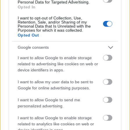
Personal Data for Targeted Advertising.
Opted In
Belváros-Lipótváros
játszótér
I want to opt-out of Collection, Use,
Retention, Sale, and/or Sharing of my
Város-Teampannon Kereskedelmi és Szolgáltató Kft.
parkfelújítás
Personal Data that Is Unrelated with the
Purposes for which it was collected.
Újragondolják Lipótváros rejtett, zöld parkját
Opted Out
Indulhat a Honvéd tér megújításának tervezése, ahol a
Google consents
klímatudatos gondolkodás és a helyi identitás erősítése kerül a
középpontba.
I want to allow Google to enable storage
related to advertising like cookies on web or
Történelmi táj, amelynek minden köve
device identifiers in apps.
mesél – megújul a tatai Angolkert
I want to allow my user data to be sent to
Google for online advertising purposes.
I want to allow Google to send me
M1 bővítés: már zajlik a teljesen új
Bicske Kelet csomópont építése
personalized advertising.
I want to allow Google to enable storage
related to analytics like cookies on web or
device identifiers in apps.