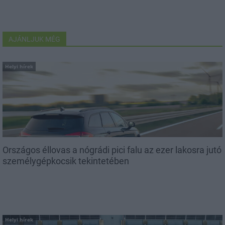
AJÁNLJUK MÉG
Helyi hírek
Országos éllovas a nógrádi pici falu az ezer lakosra jutó
személygépkocsik tekintetében
Helyi hírek