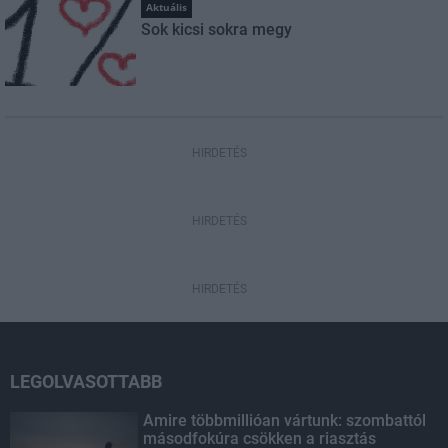
Aktuális
Sok kicsi sokra megy
HIRDETÉS
HIRDETÉS
HIRDETÉS
LEGOLVASOTTABB
Amire többmillióan vártunk: szombattól
másodfokúra csökken a riasztás