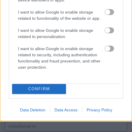
Új gyalogosátkelők és jelzőlámpás
csomópont épül Angyalföldön
I want to allow Google to enable storage
related to functionality of the website or app.
I want to allow Google to enable storage
Másfélszeresére bővítik
related to personalization.
Hódmezővásárhely jó hírű református
iskoláját
I want to allow Google to enable storage
related to security, including authentication
functionality and fraud prevention, and other
user protection.
HÍRLEVÉL
CONFIRM
Név
Data Deletion
Data Access
Privacy Policy
E-mail cím