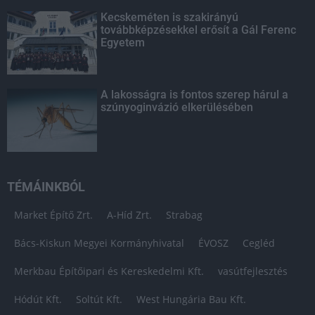
Kecskeméten is szakirányú
továbbképzésekkel erősít a Gál Ferenc
Egyetem
A lakosságra is fontos szerep hárul a
szúnyoginvázió elkerülésében
TÉMÁINKBÓL
Market Építő Zrt.
A-Híd Zrt.
Strabag
Bács-Kiskun Megyei Kormányhivatal
ÉVOSZ
Cegléd
Merkbau Építőipari és Kereskedelmi Kft.
vasútfejlesztés
Hódút Kft.
Soltút Kft.
West Hungária Bau Kft.