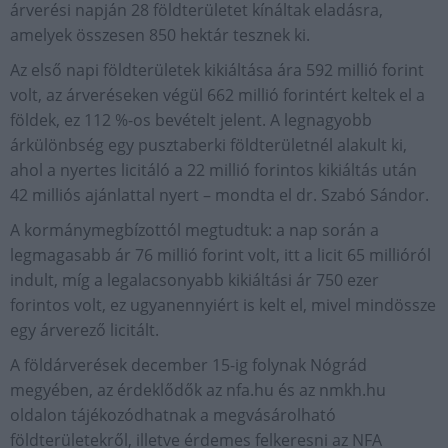
árverési napján 28 földterületet kínáltak eladásra,
amelyek összesen 850 hektár tesznek ki.
Az első napi földterületek kikiáltása ára 592 millió forint
volt, az árveréseken végül 662 millió forintért keltek el a
földek, ez 112 %-os bevételt jelent. A legnagyobb
árkülönbség egy pusztaberki földterületnél alakult ki,
ahol a nyertes licitáló a 22 millió forintos kikiáltás után
42 milliós ajánlattal nyert – mondta el dr. Szabó Sándor.
A kormánymegbízottól megtudtuk: a nap során a
legmagasabb ár 76 millió forint volt, itt a licit 65 millióról
indult, míg a legalacsonyabb kikiáltási ár 750 ezer
forintos volt, ez ugyanennyiért is kelt el, mivel mindössze
egy árverező licitált.
A földárverések december 15-ig folynak Nógrád
megyében, az érdeklődők az nfa.hu és az nmkh.hu
oldalon tájékozódhatnak a megvásárolható
földterületekről, illetve érdemes felkeresni az NFA