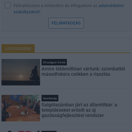
Feliratkozom a hírlevélre és elfogadom az
adatvédelmi
szabályzatot!
FELIRATKOZÁS
LEGFRISSEBB
Országos hírek
Amire többmillióan vártunk: szombattól
másodfokúra csökken a riasztás
Gazdaság
Salgótarjánban járt az államtitkár: a
településeket erősíti az új
gazdaságfejlesztési rendszer