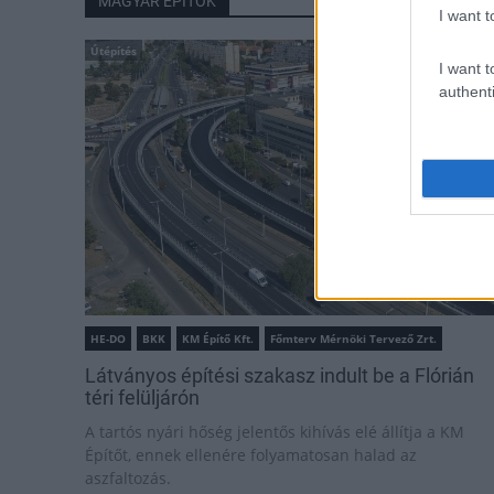
MAGYAR ÉPÍTŐK
I want t
Útépítés
I want t
authenti
HE-DO
BKK
KM Építő Kft.
Főmterv Mérnöki Tervező Zrt.
Látványos építési szakasz indult be a Flórián
téri felüljárón
A tartós nyári hőség jelentős kihívás elé állítja a KM
Építőt, ennek ellenére folyamatosan halad az
aszfaltozás.