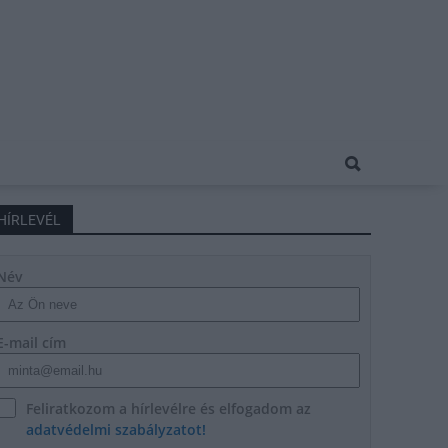
HÍRLEVÉL
Név
E-mail cím
Feliratkozom a hírlevélre és elfogadom az
adatvédelmi szabályzatot!