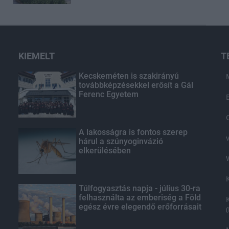
KIEMELT
T
Kecskeméten is szakirányú
továbbképzésekkel erősít a Gál
Ferenc Egyetem
A lakosságra is fontos szerep
hárul a szúnyoginvázió
elkerülésében
Túlfogyasztás napja - július 30-ra
felhasználta az emberiség a Föld
egész évre elegendő erőforrásait