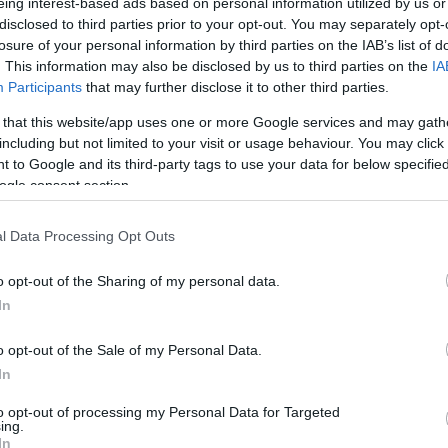
eing interest-based ads based on personal information utilized by us or
disclosed to third parties prior to your opt-out. You may separately opt-
gia céljaival összhangban a Nógrád Megyei Rendőr-
losure of your personal information by third parties on the IAB’s list of
s cselekvésre hívta a felzárkózási programokban
. This information may also be disclosed by us to third parties on the
IA
atait, valamint a társszerveket és az állami
Participants
that may further disclose it to other third parties.
lkötelezettséggel törekednek minden lehetséges
 that this website/app uses one or more Google services and may gath
jlődéshez vezet.
including but not limited to your visit or usage behaviour. You may click 
 to Google and its third-party tags to use your data for below specifi
vezett zenei képzése feltehetően pozitív változást hoz
ogle consent section.
jlődést. A zenélés tehetségfejlesztő,
llett új alternatívát kapnak a gyermekek és általuk a
l Data Processing Opt Outs
Antonio Abreu által életre hívott El Sistema
imfónia program, valamint a Nemzeti Bűnmegelőzési
o opt-out of the Sharing of my personal data.
e vesszünk el!” című programok évek óta eredményesen
In
kapitányság szándéka szerint támogatni kívánja az
ására ösztönzésként a rendőr-főkapitányság
o opt-out of the Sale of my Personal Data.
rendelkezésére bocsájt tartós használatra egy Koch
In
to opt-out of processing my Personal Data for Targeted
ek között dr. Somssich Gabriella rendőr
ing.
In