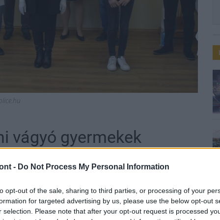
olice.hu
ni vágyó gyermekek
ont -
Do Not Process My Personal Information
to opt-out of the sale, sharing to third parties, or processing of your per
, rendőrségi főtanácsos, megyei rendőrfőkapitány
formation for targeted advertising by us, please use the below opt-out s
r selection. Please note that after your opt-out request is processed y
dta a karancssági gyermekek részére.