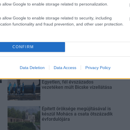
o allow Google to enable storage related to personalization.
Paks II.: Mit jelent az 5. blokk új
mérföldköve a felülvizsgálat
o allow Google to enable storage related to security, including
árnyékában?
cation functionality and fraud prevention, and other user protection.
Elkészült a Liszt Ferenc repülőtér
CONFIRM
közelében lévő logisztikai bázis út-
és közműhálózatának fejlesztése
Data Deletion
Data Access
Privacy Policy
Látlelet a hazai víziközművekről?
Egyetlen, fél évszázados
vezetéken múlt Bicske vízellátása
Épített öröksége megújításával is
készül Mohács a csata ötszázadik
évfordulójára