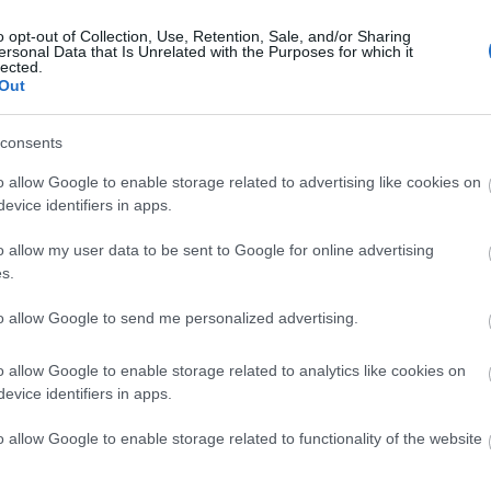
 rendőrfőkapitány annak reményében adta át Oláh
ek, hogy ez által minden olyan diák, aki zongorázni
o opt-out of Collection, Use, Retention, Sale, and/or Sharing
ersonal Data that Is Unrelated with the Purposes for which it
lected.
Out
özött dr. Bablena Ferenc, a Nógrád Megyei Közgyűlés
, a Nemzeti Bűnmegelőzési Tanács elnöke, dr. Nagy
consents
ányság Titkársági Főosztály vezetője, valamint Kiss
o allow Google to enable storage related to advertising like cookies on
evice identifiers in apps.
o allow my user data to be sent to Google for online advertising
s.
to allow Google to send me personalized advertising.
o allow Google to enable storage related to analytics like cookies on
evice identifiers in apps.
o allow Google to enable storage related to functionality of the website