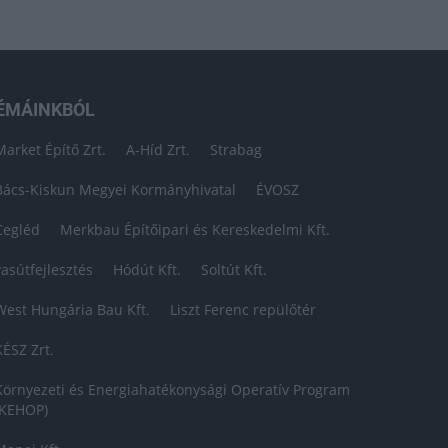
ÉMÁINKBÓL
Market Építő Zrt.
A-Híd Zrt.
Strabag
Bács-Kiskun Megyei Kormányhivatal
ÉVOSZ
Cegléd
Merkbau Építőipari és Kereskedelmi Kft.
vasútfejlesztés
Hódút Kft.
Soltút Kft.
West Hungária Bau Kft.
Liszt Ferenc repülőtér
KÉSZ Zrt.
Környezeti és Energiahatékonysági Operatív Program
(KEHOP)