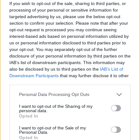
If you wish to opt-out of the sale, sharing to third parties, or
processing of your personal or sensitive information for
targeted advertising by us, please use the below opt-out
section to confirm your selection. Please note that after your
opt-out request is processed you may continue seeing
interest-based ads based on personal information utilized by
us or personal information disclosed to third parties prior to
your opt-out. You may separately opt-out of the further
HE-DO
BKK
KM Építő Kft.
Főmterv Mérnöki Tervező Zrt.
disclosure of your personal information by third parties on the
Látványos építési szakasz indult be a Flórián téri
IAB’s list of downstream participants. This information may
felüljárón
also be disclosed by us to third parties on the
IAB’s List of
A tartós nyári hőség jelentős kihívás elé állítja a KM Építőt,
Downstream Participants
that may further disclose it to other
ennek ellenére folyamatosan halad az aszfaltozás.
third parties.
Please note that this website/app uses one or more Google
Personal Data Processing Opt Outs
Paks II.: Mit jelent az 5. blokk új
services and may gather and store information including but
mérföldköve a felülvizsgálat
not limited to your visit or usage behaviour. You may click to
I want to opt-out of the Sharing of my
árnyékában?
personal data.
grant or deny consent to Google and its third-party tags to
Opted In
use your data for below specified purposes in below Google
consent section.
I want to opt-out of the Sale of my
Elkészült a Liszt Ferenc repülőtér
Personal Data.
közelében lévő logisztikai bázis út- és
Opted In