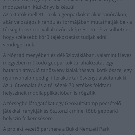
módszertani kézikönyv is készül.
Az oktatók mellett - akik a geoparkokat akár tanórákon,
akár valóságos kirándulás formájában mutathatják be - a
térség turisztikai vállalkozói is képzésben részesülhetnek,
hogy szélesebb körű tájékoztatást tudjak adni
vendégeiknek.
A Nógrád megyében és dél-Szlovákiában, valamint Heves
megyében működő geoparkok túrahálózatát egy
határon átnyúló tanösvény kialakításával kötik össze, egy
nyomvonalon pedig interaktív tanösvényt alakítanak ki.
Az új útvonalat és a térségek 70 értékes földtani
helyszíneit mobilapplikációban is rögzítik.
A térségbe látogatókat egy GeoKultStamp pecsételő
játékkal irányítják és ösztönzik minél több geoparki
helyszín felkeresésére.
A projekt vezető partnere a Bükki Nemzeti Park