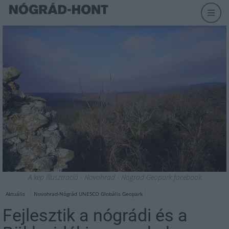
A kép illusztráció - Novohrad - Nógrád Geopark facebook
Aktuális
Novohrad-Nógrád UNESCO Globális Geopark
Fejlesztik a nógrádi és a