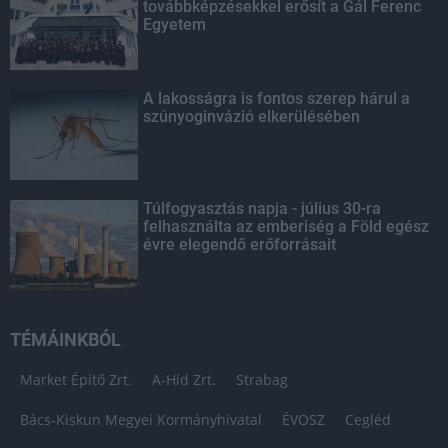
továbbképzésekkel erősít a Gál Ferenc
Egyetem
A lakosságra is fontos szerep hárul a
szúnyoginvázió elkerülésében
Túlfogyasztás napja - július 30-ra
felhasználta az emberiség a Föld egész
évre elegendő erőforrásait
TÉMÁINKBÓL
Market Építő Zrt.
A-Híd Zrt.
Strabag
Bács-Kiskun Megyei Kormányhivatal
ÉVOSZ
Cegléd