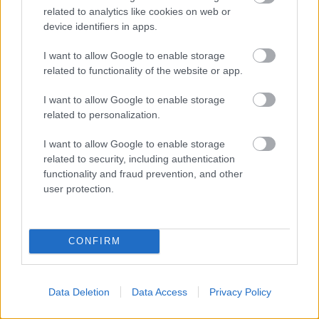
related to analytics like cookies on web or
E-mail cím
device identifiers in apps.
I want to allow Google to enable storage
Feliratkozom a hírlevélre és elfogadom az
adatvédelmi
related to functionality of the website or app.
szabályzatot!
I want to allow Google to enable storage
FELIRATKOZÁS
related to personalization.
I want to allow Google to enable storage
related to security, including authentication
LEGFRISSEBB
functionality and fraud prevention, and other
user protection.
Helyi hírek
Közös gyakorlatot tartottak Nógrád és
Pest területi védelmi bizottságai
CONFIRM
Aktuális
Data Deletion
Data Access
Privacy Policy
Kábítószert találtak a berceli Sun
Fesztiválon