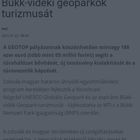
Bükk-vidéki geoparkok
turizmusát
mti
2021.01.22. 08:04
A GEOTOP pályázatnak köszönhetően mintegy 188
ezer euró (több mint 65 millió forint) segíti a
túrahálózat bővítését, új tanösvény kialakítását és a
túravezetők képzését.
Szlovák-magyar határon átnyúló együttműködési
program keretében fejlesztik a Novohrad-
Nógrád UNESCO Globális Geopark és az aspiráns Bükk-
vidék Geopark turizmusát - tájékoztatta az MTI-t a Bükki
Nemzeti Park Igazgatóság (BNPI) szerdán.
A szlovák és magyar területeken új szolgáltatásokat
vezetnek be, a geoparkok értékeiről képzési anyag és