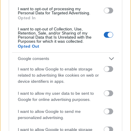
közműhálózatának fejlesztése
I want to opt-out of processing my
Personal Data for Targeted Advertising.
Opted In
Látlelet a hazai víziközművekről?
I want to opt-out of Collection, Use,
Egyetlen, fél évszázados vezetéken
Retention, Sale, and/or Sharing of my
múlt Bicske vízellátása
Personal Data that Is Unrelated with the
Purposes for which it was collected.
Opted Out
Épített öröksége megújításával is készül
Google consents
Mohács a csata ötszázadik
évfordulójára
I want to allow Google to enable storage
related to advertising like cookies on web or
device identifiers in apps.
I want to allow my user data to be sent to
Google for online advertising purposes.
HÍRLEVÉL
I want to allow Google to send me
personalized advertising.
Név
I want to allow Google to enable storage