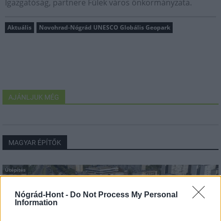
Igazgatóság, partnere Fülek város önkormányzata.
Aktuális
Novohrad-Nógrád UNESCO Globális Geopark
AJÁNLJUK MÉG
MAGYAR ÉPÍTŐK
Útépítés
Nógrád-Hont -
Do Not Process My Personal
Information