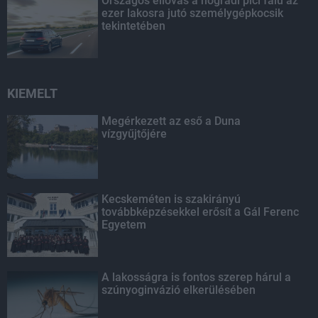
Országos éllovas a nógrádi pici falu az
ezer lakosra jutó személygépkocsik
tekintetében
KIEMELT
Megérkezett az eső a Duna
vízgyűjtőjére
Kecskeméten is szakirányú
továbbképzésekkel erősít a Gál Ferenc
Egyetem
A lakosságra is fontos szerep hárul a
szúnyoginvázió elkerülésében