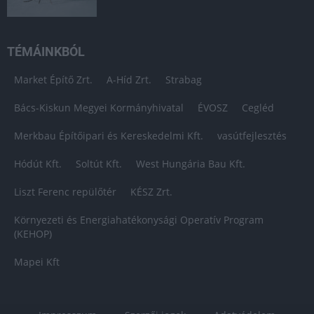
TÉMÁINKBÓL
Market Építő Zrt.
A-Híd Zrt.
Strabag
Bács-Kiskun Megyei Kormányhivatal
ÉVOSZ
Cegléd
Merkbau Építőipari és Kereskedelmi Kft.
vasútfejlesztés
Hódút Kft.
Soltút Kft.
West Hungária Bau Kft.
Liszt Ferenc repülőtér
KÉSZ Zrt.
Környezeti és Energiahatékonysági Operatív Program
(KEHOP)
Mapei Kft