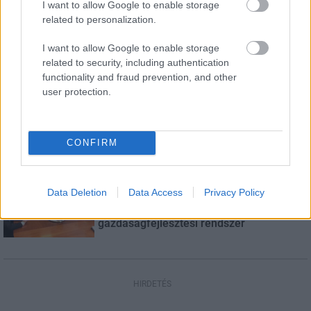
I want to allow Google to enable storage
Országos hírek
related to personalization.
Amire többmillióan vártunk: szombattól
másodfokúra csökken a riasztás
I want to allow Google to enable storage
related to security, including authentication
functionality and fraud prevention, and other
user protection.
Aktuális
Biztonságban a megemlékezés
napjaiban
CONFIRM
Gazdaság
Data Deletion
Data Access
Privacy Policy
Salgótarjánban járt az államtitkár: a
településeket erősíti az új
gazdaságfejlesztési rendszer
HIRDETÉS