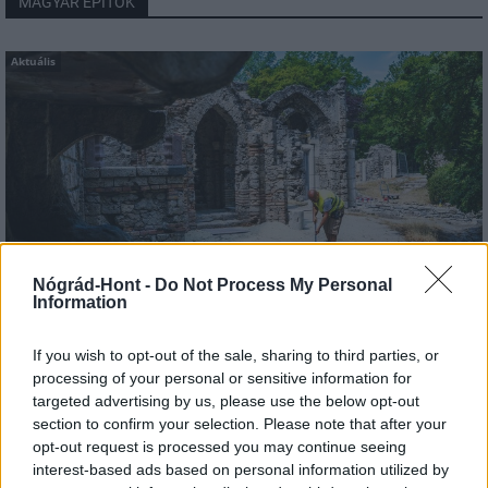
MAGYAR ÉPÍTŐK
Aktuális
Nógrád-Hont -
Do Not Process My Personal
Information
Tata
műemlékfelújítás
műemlék
restaurálás
If you wish to opt-out of the sale, sharing to third parties, or
processing of your personal or sensitive information for
Történelmi táj, amelynek minden köve mesél –
targeted advertising by us, please use the below opt-out
megújul a tatai Angolkert
section to confirm your selection. Please note that after your
A projekt részeként megújulnak a területen található
opt-out request is processed you may continue seeing
műemlékek, köztük a különleges Műromok, valamint a közeli
interest-based ads based on personal information utilized by
Várkanyarban álló Nepomuki Szent János híd és szobor is.