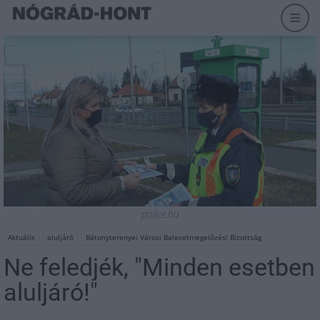
police.hu
Aktuális
aluljáró
Bátonyterenyei Városi Balesetmegelőzési Bizottság
Ne feledjék, "Minden esetben
aluljáró!"