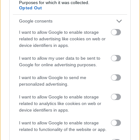
Purposes for which it was collected.
Opted Out
Google consents
HÍRLEVÉL
I want to allow Google to enable storage
related to advertising like cookies on web or
Név
device identifiers in apps.
I want to allow my user data to be sent to
Google for online advertising purposes.
E-mail cím
I want to allow Google to send me
personalized advertising.
Feliratkozom a hírlevélre és elfogadom az
adatvédelmi
szabályzatot!
I want to allow Google to enable storage
related to analytics like cookies on web or
FELIRATKOZÁS
device identifiers in apps.
I want to allow Google to enable storage
related to functionality of the website or app.
LEGFRISSEBB