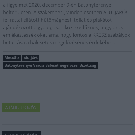
a figyelmet 2020. december 9-én Bátonyterenye
belterületén. A szakember „Minden esetben ALULJÁRÓ!”
felirattal ellátott hűtőmágnest, tollat és plakátot
ajándékozott a gyalogosan közlekedőknek, hogy azok
emlékeztessék őket arra, hogy fontos a KRESZ szabályok
betartása a balesetek megelőzésének érdekében.
Aktuális
aluljáró
Bátonyterenyei Városi Balesetmegelőzési Bizottság
AJÁNLJUK MÉG