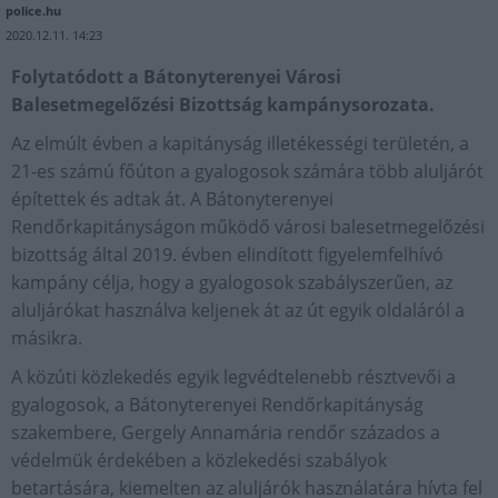
police.hu
2020.12.11. 14:23
Folytatódott a Bátonyterenyei Városi
Balesetmegelőzési Bizottság kampánysorozata.
Az elmúlt évben a kapitányság illetékességi területén, a
21-es számú főúton a gyalogosok számára több aluljárót
építettek és adtak át. A Bátonyterenyei
Rendőrkapitányságon működő városi balesetmegelőzési
bizottság által 2019. évben elindított figyelemfelhívó
kampány célja, hogy a gyalogosok szabályszerűen, az
aluljárókat használva keljenek át az út egyik oldaláról a
másikra.
A közúti közlekedés egyik legvédtelenebb résztvevői a
gyalogosok, a Bátonyterenyei Rendőrkapitányság
szakembere, Gergely Annamária rendőr százados a
védelmük érdekében a közlekedési szabályok
betartására, kiemelten az aluljárók használatára hívta fel