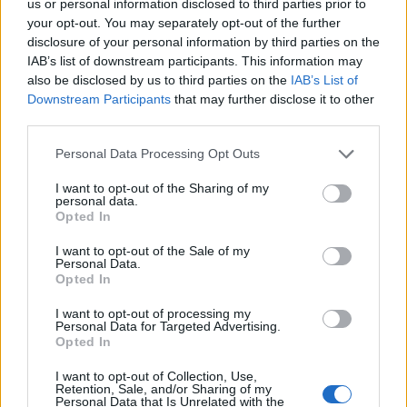
us or personal information disclosed to third parties prior to
your opt-out. You may separately opt-out of the further
M1 bővítés: már zajlik a teljesen új
disclosure of your personal information by third parties on the
Bicske Kelet csomópont építése
IAB’s list of downstream participants. This information may
also be disclosed by us to third parties on the
IAB’s List of
Downstream Participants
that may further disclose it to other
third parties.
Új gyalogosátkelők és jelzőlámpás
Please note that this website/app uses one or more Google
Personal Data Processing Opt Outs
csomópont épül Angyalföldön
services and may gather and store information including but
not limited to your visit or usage behaviour. You may click to
I want to opt-out of the Sharing of my
personal data.
grant or deny consent to Google and its third-party tags to
Opted In
use your data for below specified purposes in below Google
Másfélszeresére bővítik
consent section.
I want to opt-out of the Sale of my
Hódmezővásárhely jó hírű református
Personal Data.
iskoláját
Opted In
I want to opt-out of processing my
Personal Data for Targeted Advertising.
Látványos építési szakasz indult be a
Opted In
Flórián téri felüljárón
I want to opt-out of Collection, Use,
Retention, Sale, and/or Sharing of my
Personal Data that Is Unrelated with the