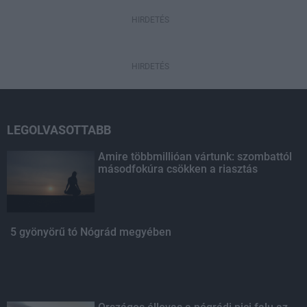
HIRDETÉS
HIRDETÉS
LEGOLVASOTTABB
Amire többmillióan vártunk: szombattól
másodfokúra csökken a riasztás
5 gyönyörű tó Nógrád megyében