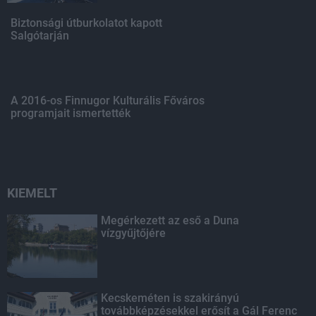
Biztonsági útburkolatot kapott
Salgótarján
A 2016-os Finnugor Kulturális Főváros
programjait ismertették
KIEMELT
Megérkezett az eső a Duna
vízgyűjtőjére
Kecskeméten is szakirányú
továbbképzésekkel erősít a Gál Ferenc