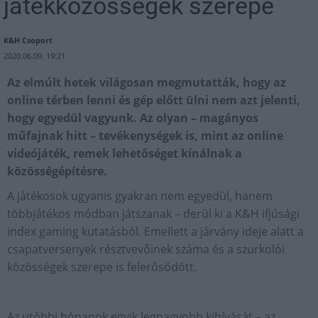
játékközösségek szerepe
K&H Csoport
2020.06.09. 19:21
Az elmúlt hetek világosan megmutatták, hogy az
online térben lenni és gép előtt ülni nem azt jelenti,
hogy egyedül vagyunk. Az olyan – magányos
műfajnak hitt – tevékenységek is, mint az online
videójáték, remek lehetőséget kínálnak a
közösségépítésre.
A játékosok ugyanis gyakran nem egyedül, hanem
többjátékos módban játszanak – derül ki a K&H ifjúsági
index gaming kutatásból. Emellett a járvány ideje alatt a
csapatversenyek résztvevőinek száma és a szurkolói
közösségek szerepe is felerősödött.
Az utóbbi hónapok egyik legnagyobb kihívását – az