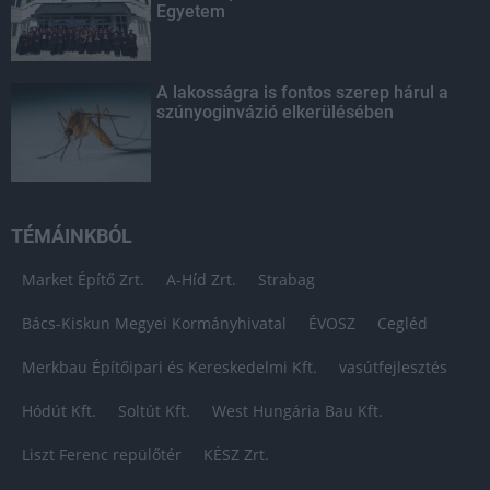
Egyetem
A lakosságra is fontos szerep hárul a
szúnyoginvázió elkerülésében
TÉMÁINKBÓL
Market Építő Zrt.
A-Híd Zrt.
Strabag
Bács-Kiskun Megyei Kormányhivatal
ÉVOSZ
Cegléd
Merkbau Építőipari és Kereskedelmi Kft.
vasútfejlesztés
Hódút Kft.
Soltút Kft.
West Hungária Bau Kft.
Liszt Ferenc repülőtér
KÉSZ Zrt.