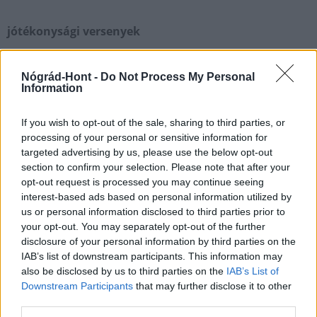
jótékonysági versenyek
A járványügyi helyzet hatására egyre több jótékonysági
e-sport kezdeményezéssel – versenyekkel, streamekkel –
Nógrád-Hont -
Do Not Process My Personal
Information
is találkozhatunk. Ezek közül az egyik határokon átívelő
kezdeményezés, melyben 12 európai e-sport szövetség -
If you wish to opt-out of the sale, sharing to third parties, or
köztük a Magyar E-sport Szövetség- részvételével jelenleg
processing of your personal or sensitive information for
is zajló Stayhome Nations Cup jótékonysági e-sport
targeted advertising by us, please use the below opt-out
kupa, ahol a különböző európai országok válogatottjai
section to confirm your selection. Please note that after your
mérkőznek meg egymással egymásnak LoL, CS:GO és
opt-out request is processed you may continue seeing
PES játékban, hogy felhívják a figyelmet a koronavírus
interest-based ads based on personal information utilized by
us or personal information disclosed to third parties prior to
elleni küzdelemre, illetve a befolyt bevételeket
your opt-out. You may separately opt-out of the further
jótékonysági célra ajánlják fel.
disclosure of your personal information by third parties on the
IAB’s list of downstream participants. This information may
Aktuális
online játék
also be disclosed by us to third parties on the
IAB’s List of
Downstream Participants
that may further disclose it to other
third parties.