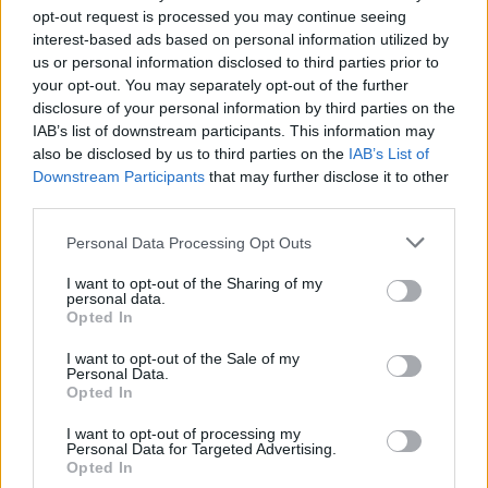
opt-out request is processed you may continue seeing
Látványos építési szakasz indult be a Flórián téri
interest-based ads based on personal information utilized by
felüljárón
us or personal information disclosed to third parties prior to
your opt-out. You may separately opt-out of the further
A tartós nyári hőség jelentős kihívás elé állítja a KM Építőt,
disclosure of your personal information by third parties on the
ennek ellenére folyamatosan halad az aszfaltozás.
IAB’s list of downstream participants. This information may
also be disclosed by us to third parties on the
IAB’s List of
Paks II.: Mit jelent az 5. blokk új
Downstream Participants
that may further disclose it to other
mérföldköve a felülvizsgálat
third parties.
árnyékában?
Please note that this website/app uses one or more Google
Personal Data Processing Opt Outs
services and may gather and store information including but
not limited to your visit or usage behaviour. You may click to
I want to opt-out of the Sharing of my
Elkészült a Liszt Ferenc repülőtér
personal data.
közelében lévő logisztikai bázis út- és
grant or deny consent to Google and its third-party tags to
Opted In
közműhálózatának fejlesztése
use your data for below specified purposes in below Google
consent section.
I want to opt-out of the Sale of my
Personal Data.
Opted In
Látlelet a hazai víziközművekről?
Egyetlen, fél évszázados vezetéken
I want to opt-out of processing my
múlt Bicske vízellátása
Personal Data for Targeted Advertising.
Opted In