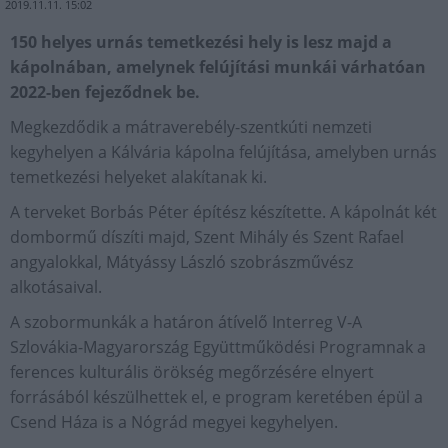
2019.11.11. 15:02
150 helyes urnás temetkezési hely is lesz majd a
kápolnában, amelynek felújítási munkái várhatóan
2022-ben fejeződnek be.
Megkezdődik a mátraverebély-szentkúti nemzeti
kegyhelyen a Kálvária kápolna felújítása, amelyben urnás
temetkezési helyeket alakítanak ki.
A terveket Borbás Péter építész készítette. A kápolnát két
dombormű díszíti majd, Szent Mihály és Szent Rafael
angyalokkal, Mátyássy László szobrászművész
alkotásaival.
A szobormunkák a határon átívelő Interreg V-A
Szlovákia-Magyarország Együttműködési Programnak a
ferences kulturális örökség megőrzésére elnyert
forrásából készülhettek el, e program keretében épül a
Csend Háza is a Nógrád megyei kegyhelyen.