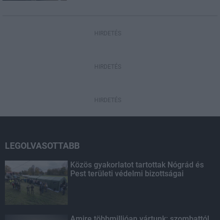
HIRDETÉS
HIRDETÉS
HIRDETÉS
LEGOLVASOTTABB
Közös gyakorlatot tartottak Nógrád és
Pest területi védelmi bizottságai
Amire többmillióan vártunk: szombattól