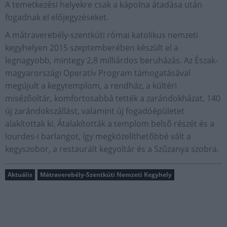
A temetkezési helyekre csak a kápolna átadása után
fogadnak el előjegyzéseket.
A mátraverebély-szentkúti római katolikus nemzeti
kegyhelyen 2015 szeptemberében készült el a
legnagyobb, mintegy 2,8 milliárdos beruházás. Az Észak-
magyarországi Operatív Program támogatásával
megújult a kegytemplom, a rendház, a kültéri
misézőoltár, komfortosabbá tették a zarándokházat, 140
új zarándokszállást, valamint új fogadóépületet
alakítottak ki. Átalakították a templom belső részét és a
lourdes-i barlangot, így megközelíthetőbbé vált a
kegyszobor, a restaurált kegyoltár és a Szűzanya szobra.
Aktuális
Mátraverebély-Szentkúti Nemzeti Kegyhely