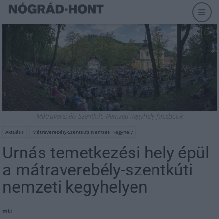
Mátraverebély-Szentkút, Nemzeti Kegyhely facebook
Aktuális
Mátraverebély-Szentkúti Nemzeti Kegyhely
Urnás temetkezési hely épül
a mátraverebély-szentkúti
nemzeti kegyhelyen
mti