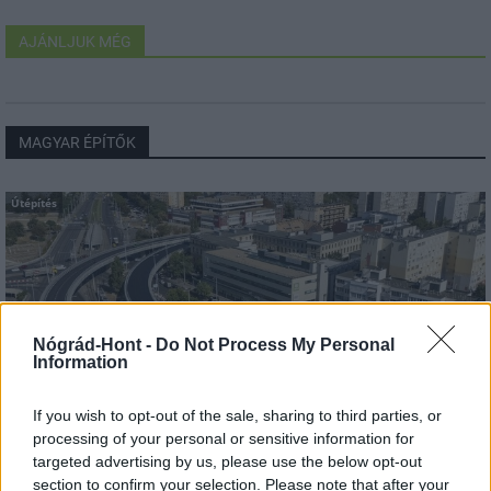
AJÁNLJUK MÉG
MAGYAR ÉPÍTŐK
Útépítés
Nógrád-Hont -
Do Not Process My Personal
Information
If you wish to opt-out of the sale, sharing to third parties, or
processing of your personal or sensitive information for
targeted advertising by us, please use the below opt-out
section to confirm your selection. Please note that after your
HE-DO
BKK
KM Építő Kft.
Főmterv Mérnöki Tervező Zrt.