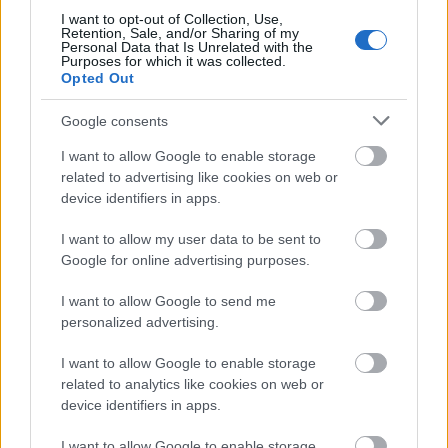
I want to opt-out of Collection, Use,
Retention, Sale, and/or Sharing of my
Épített öröksége megújításával is készül
Personal Data that Is Unrelated with the
Mohács a csata ötszázadik
Purposes for which it was collected.
évfordulójára
Opted Out
Google consents
I want to allow Google to enable storage
related to advertising like cookies on web or
HÍRLEVÉL
device identifiers in apps.
I want to allow my user data to be sent to
Név
Google for online advertising purposes.
I want to allow Google to send me
E-mail cím
personalized advertising.
I want to allow Google to enable storage
Feliratkozom a hírlevélre és elfogadom az
adatvédelmi
related to analytics like cookies on web or
szabályzatot!
device identifiers in apps.
FELIRATKOZÁS
I want to allow Google to enable storage