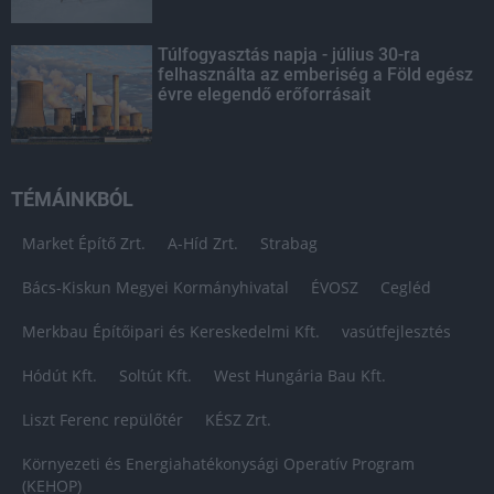
Túlfogyasztás napja - július 30-ra
felhasználta az emberiség a Föld egész
évre elegendő erőforrásait
TÉMÁINKBÓL
Market Építő Zrt.
A-Híd Zrt.
Strabag
Bács-Kiskun Megyei Kormányhivatal
ÉVOSZ
Cegléd
Merkbau Építőipari és Kereskedelmi Kft.
vasútfejlesztés
Hódút Kft.
Soltút Kft.
West Hungária Bau Kft.
Liszt Ferenc repülőtér
KÉSZ Zrt.
Környezeti és Energiahatékonysági Operatív Program
(KEHOP)