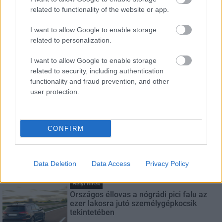
related to functionality of the website or app.
I want to allow Google to enable storage
LEGFRISSEBB
related to personalization.
I want to allow Google to enable storage
Helyi hírek
related to security, including authentication
Közös gyakorlatot tartottak Nógrád és
functionality and fraud prevention, and other
Pest területi védelmi bizottságai
user protection.
Országos hírek
CONFIRM
Amire többmillióan vártunk: szombattól
másodfokúra csökken a riasztás
Data Deletion
Data Access
Privacy Policy
Helyi hírek
Országos éllovas a nógrádi pici falu az
ezer lakosra jutó személygépkocsik
tekintetében