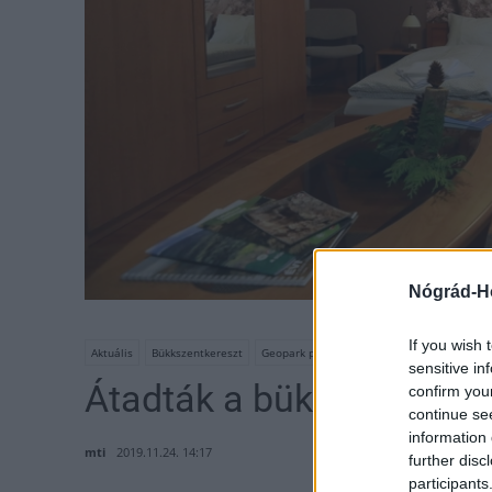
Nógrád-H
Fotó: 
If you wish 
Aktuális
Bükkszentkereszt
Geopark panzió
sensitive in
Átadták a bükkszentkere
confirm you
continue se
information 
mti
2019.11.24. 14:17
further disc
participants