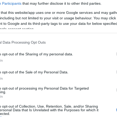
Participants
that may further disclose it to other third parties.
i centrumként és panzióként egyaránt működik, az
 that this website/app uses one or more Google services and may gath
önlegessége, hogy az egész épület a geopark
including but not limited to your visit or usage behaviour. You may click 
 to Google and its third-party tags to use your data for below specifi
 dekorációjában, valamint a geo- és
ogle consent section.
l Data Processing Opt Outs
kányi alapító ülésen csaknem félszáz település
g már 105 település csatlakozott a
o opt-out of the Sharing of my personal data.
In
épülő térségfejlesztési koncepció, amely
s nemzetközi geoparkok hálózatához. Az UNESCO
o opt-out of the Sale of my Personal Data.
ssák a változatos geológiai értékeket, elősegítsék
In
bekapcsolásukat.
to opt-out of processing my Personal Data for Targeted
ing.
 földtudományi értékekben, amelyek mind a turizmus,
In
tárgykörébe bevonhatók.
o opt-out of Collection, Use, Retention, Sale, and/or Sharing
ersonal Data that Is Unrelated with the Purposes for which it
lected.