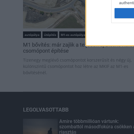
authenti
autópálya
útépítés
M1-es autópálya
Bicske
M1 bővítés: már zajlik a teljesen új Bicske Kele
csomópont építése
Tizenegy meglévő csomópontot korszerűsít és négy új,
különszintű csomópontot hoz létre az MKIF az M1-es
bővítésénél.
LEGOLVASOTTABB
Amire többmillióan vártunk:
szombattól másodfokúra csökken 
riasztás