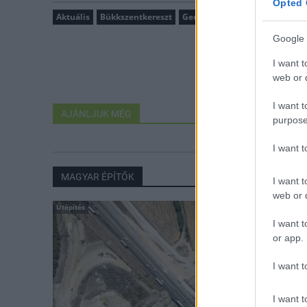
Opted 
Aktuális
Bükkszentkereszt
Geopark panzió
Google 
I want t
web or d
I want t
AJÁNLJUK MÉG
purpose
I want 
MAGYAR ÉPÍTŐK
I want t
web or d
Útépítés
I want t
or app.
I want t
I want t