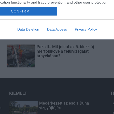
cation functionality and fraud prevention, and other user protection.
CONFIRM
Látványos építési szakasz indult
be a Flórián téri felüljárón
Data Deletion
Data Access
Privacy Policy
t
Paks II.: Mit jelent az 5. blokk új
mérföldköve a felülvizsgálat
árnyékában?
KIEMELT
T
Megérkezett az eső a Duna
a
vízgyűjtőjére