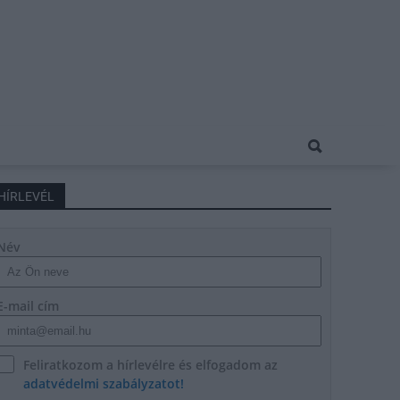
HÍRLEVÉL
Név
E-mail cím
Feliratkozom a hírlevélre és elfogadom az
adatvédelmi szabályzatot!