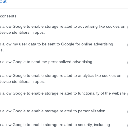
Out
consents
o allow Google to enable storage related to advertising like cookies on
evice identifiers in apps.
o allow my user data to be sent to Google for online advertising
s.
to allow Google to send me personalized advertising.
o allow Google to enable storage related to analytics like cookies on
evice identifiers in apps.
Új gyalogosátkelők és jelzőlámpás
csomópont épül Angyalföldön
o allow Google to enable storage related to functionality of the website
o allow Google to enable storage related to personalization.
Másfélszeresére bővítik
Hódmezővásárhely jó hírű
o allow Google to enable storage related to security, including
református iskoláját