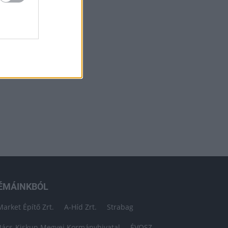
ÉMÁINKBÓL
Market Építő Zrt.
A-Híd Zrt.
Strabag
Bács-Kiskun Megyei Kormányhivatal
ÉVOSZ