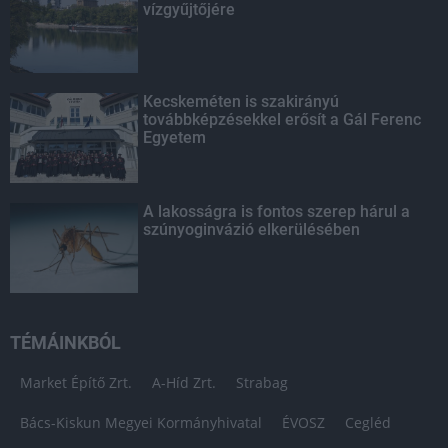
vízgyűjtőjére
Kecskeméten is szakirányú
továbbképzésekkel erősít a Gál Ferenc
Egyetem
A lakosságra is fontos szerep hárul a
szúnyoginvázió elkerülésében
TÉMÁINKBÓL
Market Építő Zrt.
A-Híd Zrt.
Strabag
Bács-Kiskun Megyei Kormányhivatal
ÉVOSZ
Cegléd