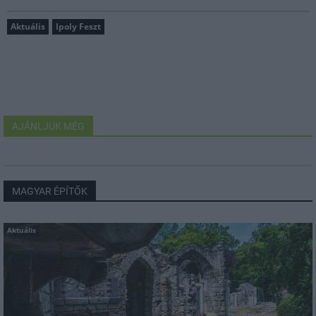
Aktuális
Ipoly Feszt
AJÁNLJUK MÉG
MAGYAR ÉPÍTŐK
Aktuális