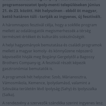
programsorozatot Ipoly-menti településeken június
21. és 23. között. Hét helyszínen - ebből öt magyar,
kettő határon túli - tartják az ingyenes, új fesztivált.
A háromnapos fesztivál célja, hogy a sokféle program
mellett az odalátogatók megismerhessék a térség
természeti értékeit és kulturális sokszínűségét.
A helyi hagyományok bemutatása és családi programok
mellett a magyar komoly- és könnyűzene népszerű
képviselőit hívják meg Bogányi Gergelytől a Bagossy
Brothers Company-ig. A fesztivál részét képezik
gasztronómiai bemutatók is.
A programok hét helyszíne: Szob, Márianosztra,
Vámosmikola, Kemence, Ipolydamásd, valamint a
Szlovákia területén lévő Ipolyság (Sahy) és Ipolyszalka
(Salka).
A rendezvény a szervezők szándéka szerint ingyenes lesz.