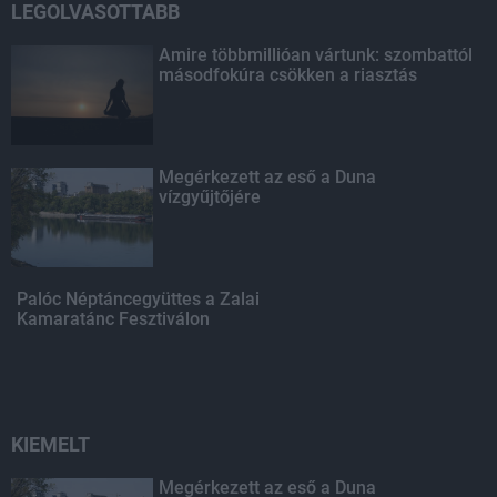
LEGOLVASOTTABB
Amire többmillióan vártunk: szombattól
másodfokúra csökken a riasztás
Megérkezett az eső a Duna
vízgyűjtőjére
Palóc Néptáncegyüttes a Zalai
Kamaratánc Fesztiválon
KIEMELT
Megérkezett az eső a Duna