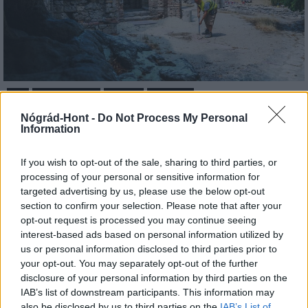
Tata
műemlékfelújítás
műemlék
restaurálás
Történelmi táj, amelynek minden köve mesél –
Nógrád-Hont -
Do Not Process My Personal
Information
megújul a tatai Angolkert
A projekt részeként megújulnak a területen található
If you wish to opt-out of the sale, sharing to third parties, or
műemlékek, köztük a különleges Műromok, valamint a közeli
processing of your personal or sensitive information for
Várkanyarban álló Nepomuki Szent János híd és szobor is.
targeted advertising by us, please use the below opt-out
section to confirm your selection. Please note that after your
M1 bővítés: már zajlik a teljesen új
opt-out request is processed you may continue seeing
Bicske Kelet csomópont építése
interest-based ads based on personal information utilized by
us or personal information disclosed to third parties prior to
your opt-out. You may separately opt-out of the further
disclosure of your personal information by third parties on the
Új gyalogosátkelők és jelzőlámpás
IAB’s list of downstream participants. This information may
csomópont épül Angyalföldön
also be disclosed by us to third parties on the
IAB’s List of