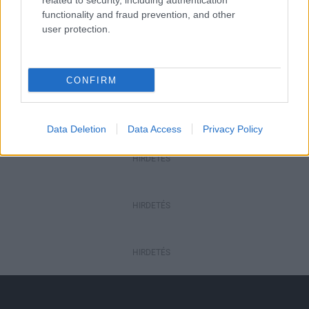
related to security, including authentication
functionality and fraud prevention, and other
user protection.
Aktuális
Nógrád tűzoltója 2017
CONFIRM
Data Deletion
Data Access
Privacy Policy
HIRDETÉS
HIRDETÉS
HIRDETÉS