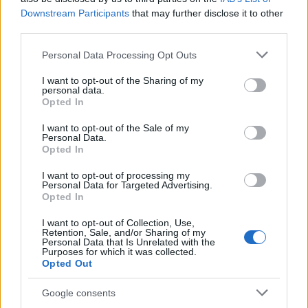
Downstream Participants
that may further disclose it to other
third parties.
Please note that this website/app uses one or more Google
Personal Data Processing Opt Outs
Másfélszeresére bővítik
services and may gather and store information including but
Hódmezővásárhely jó hírű református
not limited to your visit or usage behaviour. You may click to
I want to opt-out of the Sharing of my
iskoláját
personal data.
grant or deny consent to Google and its third-party tags to
Opted In
use your data for below specified purposes in below Google
consent section.
I want to opt-out of the Sale of my
Látványos építési szakasz indult be a
Personal Data.
Flórián téri felüljárón
Opted In
I want to opt-out of processing my
Personal Data for Targeted Advertising.
Opted In
I want to opt-out of Collection, Use,
Retention, Sale, and/or Sharing of my
Personal Data that Is Unrelated with the
HÍRLEVÉL
Purposes for which it was collected.
Opted Out
Név
Google consents