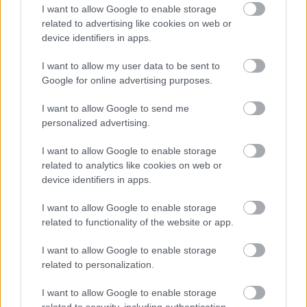
I want to allow Google to enable storage
E-mail cím
related to advertising like cookies on web or
device identifiers in apps.
Feliratkozom a hírlevélre és elfogadom az
adatvédelmi
I want to allow my user data to be sent to
szabályzatot!
Google for online advertising purposes.
FELIRATKOZÁS
I want to allow Google to send me
personalized advertising.
I want to allow Google to enable storage
related to analytics like cookies on web or
LEGFRISSEBB
device identifiers in apps.
Országos hírek
I want to allow Google to enable storage
Amire többmillióan vártunk: szombattól
related to functionality of the website or app.
másodfokúra csökken a riasztás
I want to allow Google to enable storage
related to personalization.
Országos hírek
I want to allow Google to enable storage
Megérkezett az eső a Duna vízgyűjtőjére