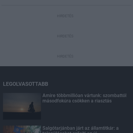
HIRDETÉS
HIRDETÉS
HIRDETÉS
LEGOLVASOTTABB
Amire többmillióan vártunk: szombattól
másodfokúra csökken a riasztás
Salgótarjánban járt az államtitkár: a