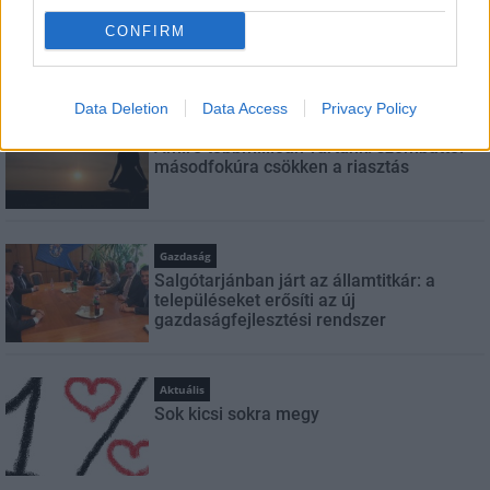
CONFIRM
LEGFRISSEBB
Data Deletion
Data Access
Privacy Policy
Országos hírek
Amire többmillióan vártunk: szombattól
másodfokúra csökken a riasztás
Gazdaság
Salgótarjánban járt az államtitkár: a
településeket erősíti az új
gazdaságfejlesztési rendszer
Aktuális
Sok kicsi sokra megy