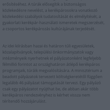
erősítéséhez. A túrák elősegítik a biztonságos
közlekedésre nevelést, a kerékpárosokra vonatkozó
közlekedési szabályok tudatosítását és elmélyítését, a
gyakorlati kerékpár-használati ismeretek megszerzését,
a csoportos kerékpározás kultúrájának terjedését.
Az idei kiírásban hazai és határon túli egyesületek,
közalapítványok, települési önkormányzatok vagy
intézményeik nyerhetnek el pályázatonként legfeljebb
félmillió forintot az országhatáron átlépő kerékpáros
programjaik, túráik megvalósítására. A minisztérium a
beadott pályázatok tervezett költségkeretétől függően
legalább 46 pályázat támogatását tervezi. Egy pályázó
csak egy pályázatot nyújthat be, de abban akár több
kerékpáros rendezvényhez is kérhet vissza nem
térítendő hozzájárulást.