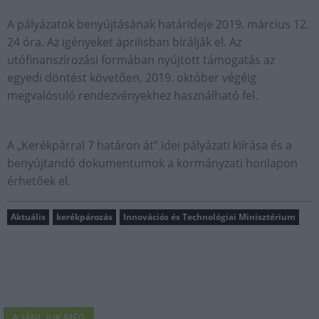
A pályázatok benyújtásának határideje 2019. március 12.
24 óra. Az igényeket áprilisban bírálják el. Az
utófinanszírozási formában nyújtott támogatás az
egyedi döntést követően, 2019. október végéig
megvalósuló rendezvényekhez használható fel.
A „Kerékpárral 7 határon át” idei pályázati kiírása és a
benyújtandó dokumentumok a kormányzati honlapon
érhetőek el.
Aktuális
kerékpározás
Innovációs és Technológiai Minisztérium
AJÁNLJUK MÉG