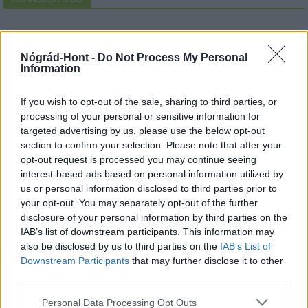
Nógrád-Hont -
Do Not Process My Personal
MAGYAR ÉPÍTŐK
Information
Mi épül?
If you wish to opt-out of the sale, sharing to third parties, or
processing of your personal or sensitive information for
targeted advertising by us, please use the below opt-out
section to confirm your selection. Please note that after your
opt-out request is processed you may continue seeing
interest-based ads based on personal information utilized by
us or personal information disclosed to third parties prior to
your opt-out. You may separately opt-out of the further
disclosure of your personal information by third parties on the
IAB’s list of downstream participants. This information may
also be disclosed by us to third parties on the
IAB’s List of
Downstream Participants
that may further disclose it to other
third parties.
Belváros-Lipótváros
játszótér
Város-Teampannon Kereskedelmi és Szolgáltató Kft.
parkfelújítás
Please note that this website/app uses one or more Google
Personal Data Processing Opt Outs