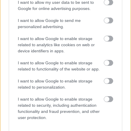
I want to allow my user data to be sent to
Másfélszeresére bővítik
Google for online advertising purposes.
Hódmezővásárhely jó hírű református
iskoláját
I want to allow Google to send me
personalized advertising.
I want to allow Google to enable storage
related to analytics like cookies on web or
device identifiers in apps.
HÍRLEVÉL
I want to allow Google to enable storage
Név
related to functionality of the website or app.
I want to allow Google to enable storage
related to personalization.
E-mail cím
I want to allow Google to enable storage
related to security, including authentication
Feliratkozom a hírlevélre és elfogadom az
adatvédelmi
functionality and fraud prevention, and other
szabályzatot!
user protection.
FELIRATKOZÁS