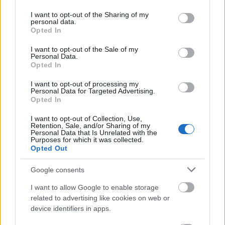
services and may gather and store information including but
Újragondolják Lipótváros rejtett, zöld parkját
not limited to your visit or usage behaviour. You may click to
I want to opt-out of the Sharing of my
personal data.
Indulhat a Honvéd tér megújításának tervezése, ahol a
grant or deny consent to Google and its third-party tags to
Opted In
klímatudatos gondolkodás és a helyi identitás erősítése kerül a
use your data for below specified purposes in below Google
középpontba.
consent section.
I want to opt-out of the Sale of my
Personal Data.
Opted In
Történelmi táj, amelynek minden köve
mesél – megújul a tatai Angolkert
I want to opt-out of processing my
Personal Data for Targeted Advertising.
Opted In
I want to opt-out of Collection, Use,
M1 bővítés: már zajlik a teljesen új
Retention, Sale, and/or Sharing of my
Personal Data that Is Unrelated with the
Bicske Kelet csomópont építése
Purposes for which it was collected.
Opted Out
Google consents
Új gyalogosátkelők és jelzőlámpás
I want to allow Google to enable storage
csomópont épül Angyalföldön
related to advertising like cookies on web or
device identifiers in apps.