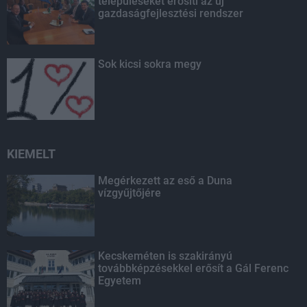
településeket erősíti az új
gazdaságfejlesztési rendszer
Sok kicsi sokra megy
KIEMELT
Megérkezett az eső a Duna
vízgyűjtőjére
Kecskeméten is szakirányú
továbbképzésekkel erősít a Gál Ferenc
Egyetem