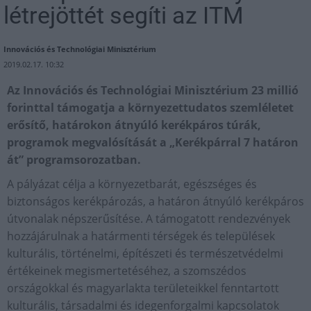
létrejöttét segíti az ITM
Innovációs és Technológiai Minisztérium
2019.02.17. 10:32
Az Innovációs és Technológiai Minisztérium 23 millió
forinttal támogatja a környezettudatos szemléletet
erősítő, határokon átnyúló kerékpáros túrák,
programok megvalósítását a „Kerékpárral 7 határon
át” programsorozatban.
A pályázat célja a környezetbarát, egészséges és
biztonságos kerékpározás, a határon átnyúló kerékpáros
útvonalak népszerűsítése. A támogatott rendezvények
hozzájárulnak a határmenti térségek és települések
kulturális, történelmi, építészeti és természetvédelmi
értékeinek megismertetéséhez, a szomszédos
országokkal és magyarlakta területeikkel fenntartott
kulturális, társadalmi és idegenforgalmi kapcsolatok