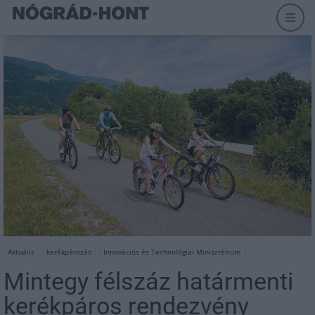
Aktuális
kerékpározás
Innovációs és Technológiai Minisztérium
Mintegy félszáz határmenti
kerékpáros rendezvény