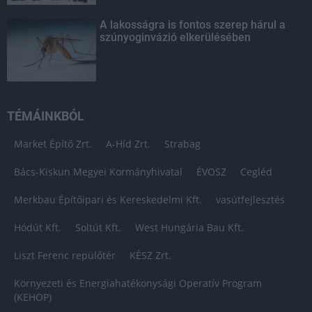
A lakosságra is fontos szerep hárul a
szúnyoginvázió elkerülésében
TÉMÁINKBÓL
Market Építő Zrt.
A-Híd Zrt.
Strabag
Bács-Kiskun Megyei Kormányhivatal
ÉVOSZ
Cegléd
Merkbau Építőipari és Kereskedelmi Kft.
vasútfejlesztés
Hódút Kft.
Soltút Kft.
West Hungária Bau Kft.
Liszt Ferenc repülőtér
KÉSZ Zrt.
Környezeti és Energiahatékonysági Operatív Program
(KEHOP)