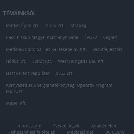
TÉMÁINKBÓL
Market Építő Zrt.
A-Híd Zrt.
Strabag
Bács-Kiskun Megyei Kormányhivatal
ÉVOSZ
Cegléd
Merkbau Építőipari és Kereskedelmi Kft.
vasútfejlesztés
Hódút Kft.
Soltút Kft.
West Hungária Bau Kft.
Liszt Ferenc repülőtér
KÉSZ Zrt.
Környezeti és Energiahatékonysági Operatív Program
(KEHOP)
Mapei Kft
Impresszum
Szerzői jogok
Adatvédelem
Felhasználási feltételek
Médiaajánlat
BC COMM