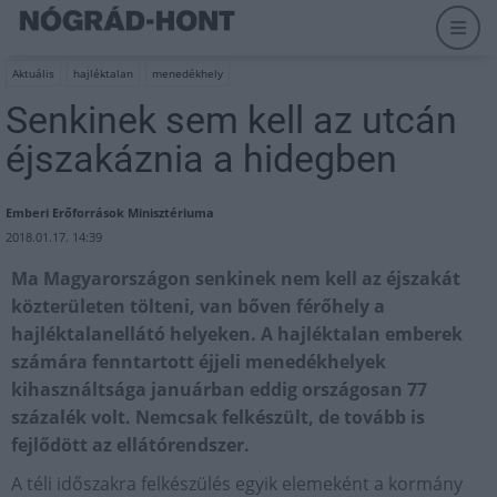
Aktuális
hajléktalan
menedékhely
Senkinek sem kell az utcán
éjszakáznia a hidegben
Emberi Erőforrások Minisztériuma
2018.01.17. 14:39
Ma Magyarországon senkinek nem kell az éjszakát
közterületen tölteni, van bőven férőhely a
hajléktalanellátó helyeken. A hajléktalan emberek
számára fenntartott éjjeli menedékhelyek
kihasználtsága januárban eddig országosan 77
százalék volt. Nemcsak felkészült, de tovább is
fejlődött az ellátórendszer.
A téli időszakra felkészülés egyik elemeként a kormány