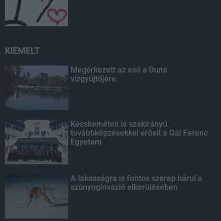
KIEMELT
Megérkezett az eső a Duna
vízgyűjtőjére
Kecskeméten is szakirányú
továbbképzésekkel erősít a Gál Ferenc
Egyetem
A lakosságra is fontos szerep hárul a
szúnyoginvázió elkerülésében