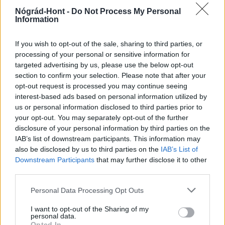
Nógrád-Hont -
Do Not Process My Personal
Mi épül?
Information
If you wish to opt-out of the sale, sharing to third parties, or
processing of your personal or sensitive information for
targeted advertising by us, please use the below opt-out
section to confirm your selection. Please note that after your
opt-out request is processed you may continue seeing
interest-based ads based on personal information utilized by
us or personal information disclosed to third parties prior to
your opt-out. You may separately opt-out of the further
disclosure of your personal information by third parties on the
IAB’s list of downstream participants. This information may
Belváros-Lipótváros
játszótér
also be disclosed by us to third parties on the
IAB’s List of
Város-Teampannon Kereskedelmi és Szolgáltató Kft.
parkfelújítás
Downstream Participants
that may further disclose it to other
third parties.
Újragondolják Lipótváros rejtett, zöld parkját
Indulhat a Honvéd tér megújításának tervezése, ahol a
Please note that this website/app uses one or more Google
Personal Data Processing Opt Outs
klímatudatos gondolkodás és a helyi identitás erősítése kerül a
services and may gather and store information including but
középpontba.
not limited to your visit or usage behaviour. You may click to
I want to opt-out of the Sharing of my
personal data.
grant or deny consent to Google and its third-party tags to
Opted In