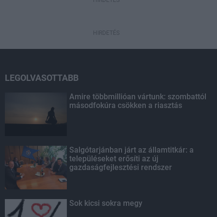
HIRDETÉS
HIRDETÉS
LEGOLVASOTTABB
Amire többmillióan vártunk: szombattól
másodfokúra csökken a riasztás
Salgótarjánban járt az államtitkár: a
településeket erősíti az új
gazdaságfejlesztési rendszer
Sok kicsi sokra megy