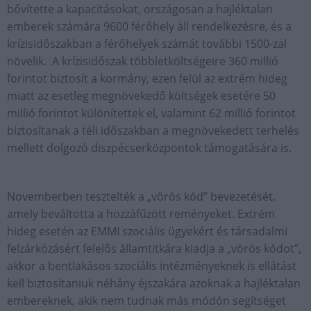
bővítette a kapacitásokat, országosan a hajléktalan
emberek számára 9600 férőhely áll rendelkezésre, és a
krízisidőszakban a férőhelyek számát további 1500-zal
növelik. A krízisidőszak többletköltségeire 360 millió
forintot biztosít a kormány, ezen felül az extrém hideg
miatt az esetleg megnövekedő költségek esetére 50
millió forintot különítettek el, valamint 62 millió forintot
biztosítanak a téli időszakban a megnövekedett terhelés
mellett dolgozó diszpécserközpontok támogatására is.
Novemberben tesztelték a „vörös kód” bevezetését,
amely beváltotta a hozzáfűzött reményeket. Extrém
hideg esetén az EMMI szociális ügyekért és társadalmi
felzárkózásért felelős államtitkára kiadja a „vörös kódot”,
akkor a bentlakásos szociális intézményeknek is ellátást
kell biztosítaniuk néhány éjszakára azoknak a hajléktalan
embereknek, akik nem tudnak más módón segítséget