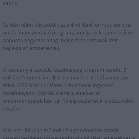
kapni.
Az idén télen folytatódik az a 4 milliárd forintos európai
uniós finanszírozású program, amelynek köszönhetően
naponta négyezer adag meleg ételt osztanak szét
hajléktalan embereknek.
A kormány a szociális tüzelőanyag program keretét 3
milliárd forintról 4 milliárdra növelte. Ebből a mostani
télen 2255 kistelepülésen biztosítanak ingyenes
tüzelőanyagot (tűzifát, szenet), amelyet az
önkormányzatok február 15-éig osztanak ki a rászorulók
részére.
Már ezer faluban működik falugondnoki és ötszáz
tanyasi területen tanyagondnoki szolgálat, amelyeknek a