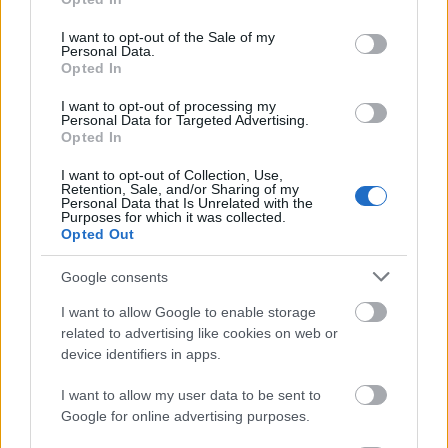
use your data for below specified purposes in below Google
Történelmi táj, amelynek minden köve
consent section.
mesél – megújul a tatai Angolkert
I want to opt-out of the Sale of my
Personal Data.
Opted In
I want to opt-out of processing my
Personal Data for Targeted Advertising.
M1 bővítés: már zajlik a teljesen új
Opted In
Bicske Kelet csomópont építése
I want to opt-out of Collection, Use,
Retention, Sale, and/or Sharing of my
Personal Data that Is Unrelated with the
Purposes for which it was collected.
Opted Out
Új gyalogosátkelők és jelzőlámpás
csomópont épül Angyalföldön
Google consents
I want to allow Google to enable storage
related to advertising like cookies on web or
Másfélszeresére bővítik
device identifiers in apps.
Hódmezővásárhely jó hírű református
iskoláját
I want to allow my user data to be sent to
Google for online advertising purposes.