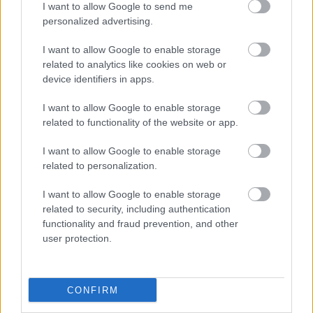
I want to allow Google to send me
personalized advertising.
HÍRLEVÉL
I want to allow Google to enable storage
related to analytics like cookies on web or
Név
device identifiers in apps.
I want to allow Google to enable storage
related to functionality of the website or app.
E-mail cím
I want to allow Google to enable storage
related to personalization.
Feliratkozom a hírlevélre és elfogadom az
adatvédelmi
szabályzatot!
I want to allow Google to enable storage
related to security, including authentication
FELIRATKOZÁS
functionality and fraud prevention, and other
user protection.
LEGFRISSEBB
CONFIRM
Országos hírek