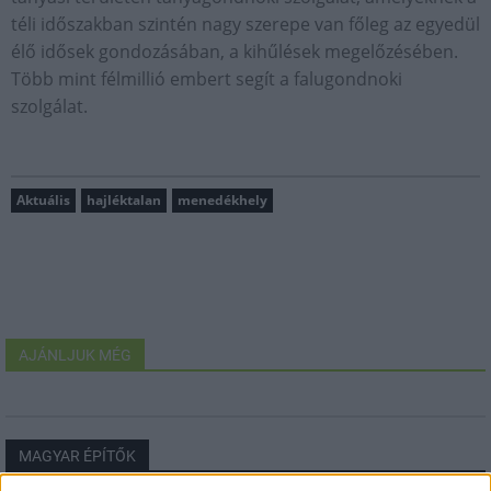
téli időszakban szintén nagy szerepe van főleg az egyedül
élő idősek gondozásában, a kihűlések megelőzésében.
Több mint félmillió embert segít a falugondnoki
szolgálat.
Aktuális
hajléktalan
menedékhely
AJÁNLJUK MÉG
MAGYAR ÉPÍTŐK