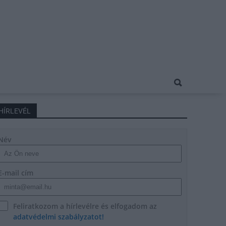
HÍRLEVÉL
Név
E-mail cím
Feliratkozom a hírlevélre és elfogadom az
adatvédelmi szabályzatot!