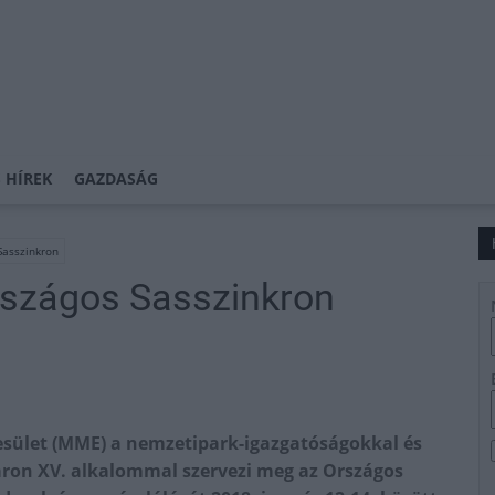
 HÍREK
GAZDASÁG
Sasszinkron
rszágos Sasszinkron
sület (MME) a nemzetipark-igazgatóságokkal és
ron XV. alkalommal szervezi meg az Országos