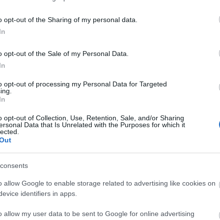
o opt-out of the Sharing of my personal data.
In
o opt-out of the Sale of my Personal Data.
In
to opt-out of processing my Personal Data for Targeted
ing.
In
o opt-out of Collection, Use, Retention, Sale, and/or Sharing
ersonal Data that Is Unrelated with the Purposes for which it
lected.
Új gyalogosátkelők és jelzőlámpás
Out
csomópont épül Angyalföldön
consents
o allow Google to enable storage related to advertising like cookies on
Másfélszeresére bővítik
evice identifiers in apps.
Hódmezővásárhely jó hírű
református iskoláját
o allow my user data to be sent to Google for online advertising