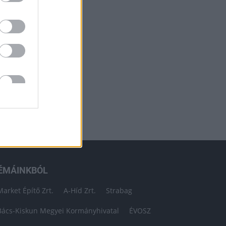
ÉMÁINKBÓL
Market Építő Zrt.
A-Híd Zrt.
Strabag
Bács-Kiskun Megyei Kormányhivatal
ÉVOSZ