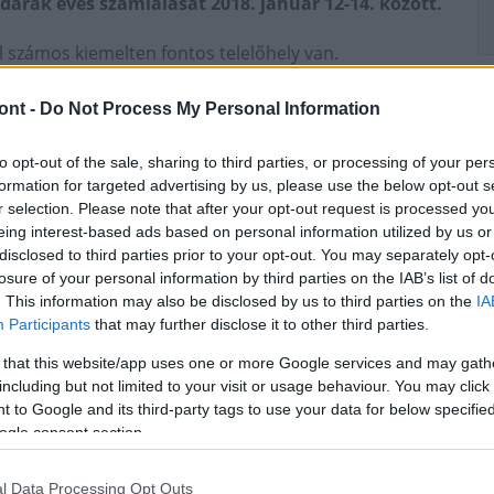
arak éves számlálását 2018. január 12-14. között.
 számos kiemelten fontos telelőhely van.
ivel a nem vonuló hazai fészkelőkhöz télen északról
tölti a telet a parlagi sas kárpát-medencei
ont -
Do Not Process My Personal Information
része is. Ritkaságnak számít ugyan, de minden évben
to opt-out of the sale, sharing to third parties, or processing of your per
formation for targeted advertising by us, please use the below opt-out s
gfontosabb, részben már évtizedek óta ismert
r selection. Please note that after your opt-out request is processed y
dőben történő, ún. „szinkron” felmérését.
A tavalyi
eing interest-based ads based on personal information utilized by us or
sasok legjelentősebb telelőhelyeit az ország
disclosed to third parties prior to your opt-out. You may separately opt-
losure of your personal information by third parties on the IAB’s list of
 és tizenkét további ragadozómadár-faj mintegy 6100
. This information may also be disclosed by us to third parties on the
IA
Participants
that may further disclose it to other third parties.
yező országok szakemberei is csatlakoznak a
 that this website/app uses one or more Google services and may gath
tott
PannonEagle LIFE projekt
keretében. Így ezen a
including but not limited to your visit or usage behaviour. You may click 
madarászok is sasokat fognak számolni, így a tervek
 to Google and its third-party tags to use your data for below specifi
zös „sastérképe”.
ogle consent section.
Országos Sasszinkron
l Data Processing Opt Outs