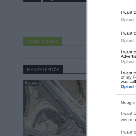
I want t
Opted 
I want t
Opted 
AJÁNLJUK MÉG
I want 
Advertis
Opted 
MAGYAR ÉPÍTŐK
I want t
of my P
was col
Útépítés
Opted 
Google 
I want t
web or d
I want t