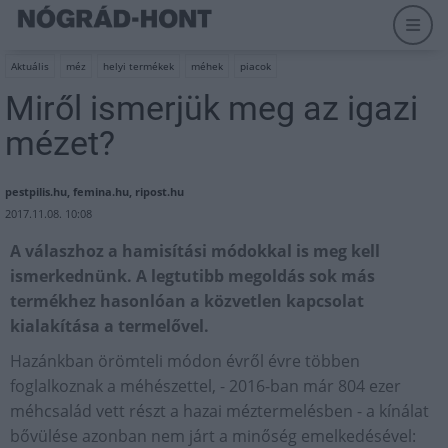
Aktuális
méz
helyi termékek
méhek
piacok
Miről ismerjük meg az igazi
mézet?
pestpilis.hu, femina.hu, ripost.hu
2017.11.08. 10:08
A válaszhoz a hamisítási módokkal is meg kell
ismerkednünk. A legtutibb megoldás sok más
termékhez hasonlóan a közvetlen kapcsolat
kialakítása a termelővel.
Hazánkban örömteli módon évről évre többen
foglalkoznak a méhészettel, - 2016-ban már 804 ezer
méhcsalád vett részt a hazai méztermelésben - a kínálat
bővülése azonban nem járt a minőség emelkedésével: