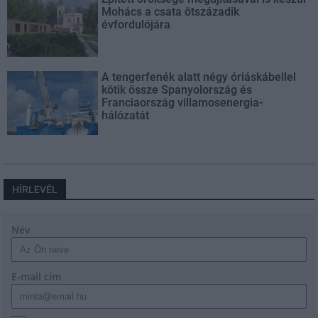
Mohács a csata ötszázadik
évfordulójára
A tengerfenék alatt négy óriáskábellel
kötik össze Spanyolország és
Franciaország villamosenergia-
hálózatát
HÍRLEVÉL
Név
E-mail cím