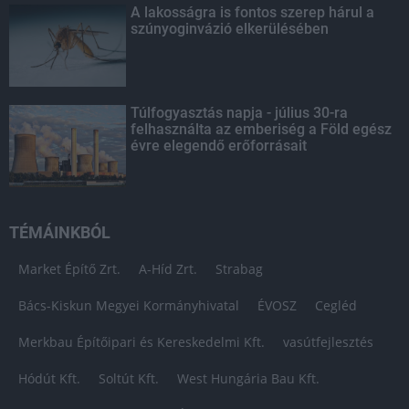
A lakosságra is fontos szerep hárul a
szúnyoginvázió elkerülésében
Túlfogyasztás napja - július 30-ra
felhasználta az emberiség a Föld egész
évre elegendő erőforrásait
TÉMÁINKBÓL
Market Építő Zrt.
A-Híd Zrt.
Strabag
Bács-Kiskun Megyei Kormányhivatal
ÉVOSZ
Cegléd
Merkbau Építőipari és Kereskedelmi Kft.
vasútfejlesztés
Hódút Kft.
Soltút Kft.
West Hungária Bau Kft.