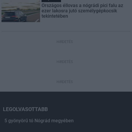
Országos éllovas a nógrádi pici falu az
ezer lakosra jutó személygépkocsik
tekintetében
HIRDETÉS
HIRDETÉS
HIRDETÉS
LEGOLVASOTTABB
5 gyönyörű tó Nógrád megyében