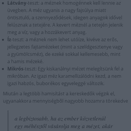
Látvány
-teszt: a méznek homogénnek kell lennie az
üvegben. A méz ugyanis a nagy fajsúlya miatt
öntisztuló, a szennyeződések, idegen anyagok idővel
felúsznak a tetejére. A kevert méznél a tetején jelenik
meg a víz, vagy a hozzákevert anyag.
Íz
-teszt: a méznek nem lehet utóíze, kivéve az erős,
jellegzetes fajtamézeket (mint a szelídgesztenye vagy
a gyümölcsméz), de ezeké sokkal kellemesebb, mint
a hamis mézeké.
Mikrós
-teszt: Egy kiskanálnyi mézet melegítsünk fel a
mikróban. Az igazi méz karamellizálódni kezd, a nem
igazi habzós, buborékos egyveleggé változik.
Miután a legtöbb hamisítást a kereskedők végzik el,
ugyanakkora mennyiségből nagyobb hozamra törekedve
a legbiztosabb, ha az ember közvetlenül
egy méhésztől vásárolja meg a mézet, akár