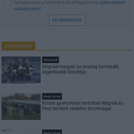
Feliratkozom a hírlevélre és elfogadom az
adatvédelmi
szabályzatot!
FELIRATKOZÁS
LEGFRISSEBB
Kitekintő
Nógrád megyei az ország harmadik
legerősebb tűzoltója
Helyi hírek
Közös gyakorlatot tartottak Nógrád és
Pest területi védelmi bizottságai
Helyi hírek