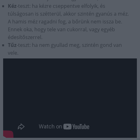
Kéz
-teszt: ha kézre cseppentve elfolyik, és
túlságosan is szétterül, akkor szintén gyanús a méz.
A hamis méz ragadni fog, a bőrünk nem issza be.
Ennek oka, hogy tele van cukorral, vagy egyéb
édesítőszerrel.
Tűz
-teszt: ha nem gyullad meg, szintén gond van
vele.