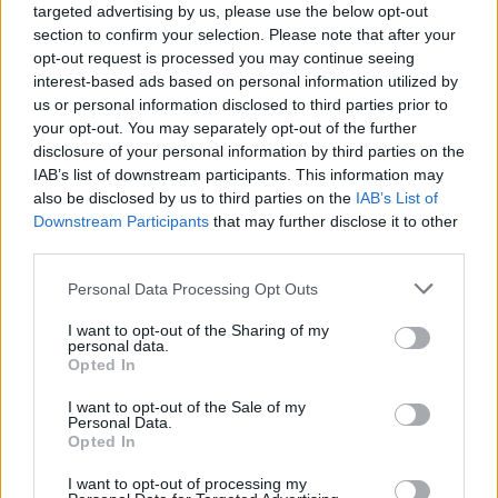
targeted advertising by us, please use the below opt-out
ez nem romlást jelez, a hab eltávolításával a méz éppoly
section to confirm your selection. Please note that after your
értékes és egészséges marad. A jó minőségű
opt-out request is processed you may continue seeing
napraforgóméznél pedig két fázisban megy végbe a
interest-based ads based on personal information utilized by
kristályosodás: felül folyékonyabb, alul sűrűbb réteg
us or personal information disclosed to third parties prior to
your opt-out. You may separately opt-out of the further
válik el egymástól.
disclosure of your personal information by third parties on the
Az is tévedés, hogy egyes fajtamézek 100%-os
IAB’s list of downstream participants. This information may
tisztaságúak. Ez nem hamisítási kérdés: a virágmézek
also be disclosed by us to third parties on the
IAB’s List of
Downstream Participants
that may further disclose it to other
pollenszázaléka adja a típust. A vezetőpollen
third parties.
minimumarányát régen szigorú szabványokban
határozták meg, mára ez sokat változott: ha az összes
Please note that this website/app uses one or more Google
Personal Data Processing Opt Outs
services and may gather and store information including but
pollen 10-18%-a akác, a végterméket már jó minőségű
not limited to your visit or usage behaviour. You may click to
I want to opt-out of the Sharing of my
akácméznek nevezik.
personal data.
grant or deny consent to Google and its third-party tags to
Opted In
use your data for below specified purposes in below Google
Aktuális
méz
helyi termékek
méhek
piacok
consent section.
I want to opt-out of the Sale of my
Personal Data.
Opted In
I want to opt-out of processing my