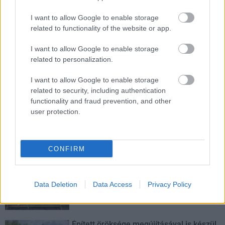
Paks
paksi atomerőmű
Paks II
Paks II. Atomerőmű Zrt.
I want to allow Google to enable storage
Paks II.: Mit jelent az 5. blokk új mérföldköve a
related to functionality of the website or app.
felülvizsgálat árnyékában?
Megkezdődött az 5. blokk reaktorépületének alaplemez-
I want to allow Google to enable storage
kivitelezése, miközben a felülvizsgálat arra keresi a választ,
related to personalization.
hogy a megváltozott gazdasági és geopolitikai környezetben
milyen feltételek mellett érdemes továbbvinni Magyarország
I want to allow Google to enable storage
egyik legnagyobb beruházását.
related to security, including authentication
functionality and fraud prevention, and other
user protection.
Elkészült a Liszt Ferenc repülőtér
közelében lévő logisztikai bázis út- és
közműhálózatának fejlesztése
CONFIRM
Látlelet a hazai víziközművekről?
Egyetlen, fél évszázados vezetéken
Data Deletion
Data Access
Privacy Policy
múlt Bicske vízellátása
Épített öröksége megújításával is készül