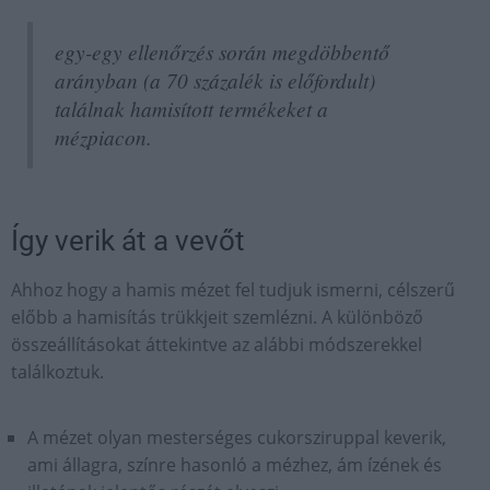
egy-egy ellenőrzés során megdöbbentő
arányban (a 70 százalék is előfordult)
találnak hamisított termékeket a
mézpiacon.
Így verik át a vevőt
Ahhoz hogy a hamis mézet fel tudjuk ismerni, célszerű
előbb a hamisítás trükkjeit szemlézni. A különböző
összeállításokat áttekintve az alábbi módszerekkel
találkoztuk.
A mézet olyan mesterséges cukorsziruppal keverik,
ami állagra, színre hasonló a mézhez, ám ízének és