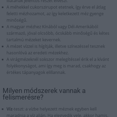
illatának jelentős részét elveszi.
A méhekkel cukorszirupot etetnek, így érve el átlag
feletti mézhozamot, az így keletkezett méz gyenge
minőségű.
A magyar mézhez Kínából vagy Dél-Amerikából
származó, jóval olcsóbb, ócskább minőségű és kétes
tartalmú mézeket kevernek.
A mézet vízzel is hígítják, illetve színezéssel tesznek
hasonlóvá az eredeti mézekhez.
A virágmézeknél sokszor melegítéssel érik el a kívánt
folyékonyságot, ami így meg is marad, csakhogy az
értékes tápanyagok elillannak.
Milyen módszerek vannak a
felismerésre?
Víz
-teszt: a vízbe helyezett méznek egyben kell
maradnia a víz alján. Ha elegyedik vele, akkor hamis.