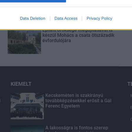
Egyetlen, fél évszázados
vezetéken múlt Bicske vízellátása
Data Deletion
Data Access
Privacy Policy
Épített öröksége megújításával is
készül Mohács a csata ötszázadik
évfordulójára
KIEMELT
T
d
Kecskeméten is szakirányú
i
továbbképzésekkel erősít a Gál
Ferenc Egyetem
A lakosságra is fontos szerep