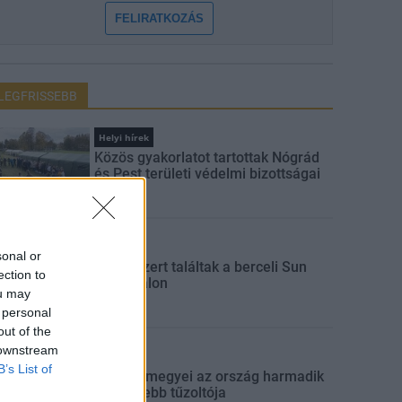
FELIRATKOZÁS
LEGFRISSEBB
Helyi hírek
Közös gyakorlatot tartottak Nógrád
és Pest területi védelmi bizottságai
Aktuális
sonal or
Kábítószert találtak a berceli Sun
ection to
Fesztiválon
ou may
 personal
out of the
 downstream
Kitekintő
B’s List of
Nógrád megyei az ország harmadik
legerősebb tűzoltója