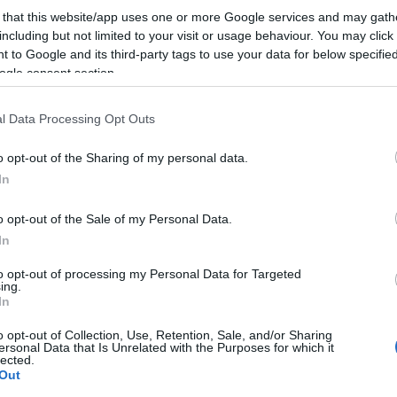
 that this website/app uses one or more Google services and may gath
yság illetékességi területén az alábbi
including but not limited to your visit or usage behaviour. You may click 
 to Google and its third-party tags to use your data for below specifi
ogle consent section.
l Data Processing Opt Outs
zelvény (Mátraverebély)
o opt-out of the Sharing of my personal data.
zelvény (Bátonyterenye külterülete)
In
elvény (Vizslás-Újlak)
o opt-out of the Sale of my Personal Data.
lvény (Jobbágyi külterülete)
In
zelvény (Mátraszőlős külterülete)
to opt-out of processing my Personal Data for Targeted
ing.
In
o opt-out of Collection, Use, Retention, Sale, and/or Sharing
ellenőrzés
ersonal Data that Is Unrelated with the Purposes for which it
lected.
Out