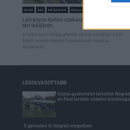
HE-DO
BKK
KM Építő Kft.
Főmterv Mérnöki Tervező Zrt.
Látványos építési szakasz indult be a Flórián
téri felüljárón
A tartós nyári hőség jelentős kihívás elé állítja a KM
Építőt, ennek ellenére folyamatosan halad az
aszfaltozás.
LEGOLVASOTTABB
Közös gyakorlatot tartottak Nógrá
és Pest területi védelmi bizottsága
5 gyönyörű tó Nógrád megyében