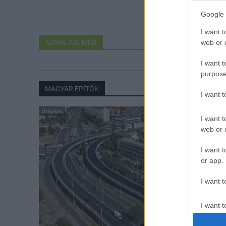
Google 
I want t
AJÁNLJUK MÉG
web or d
I want t
purpose
MAGYAR ÉPÍTŐK
I want 
Útépítés
I want t
web or d
I want t
or app.
I want t
I want t
authenti