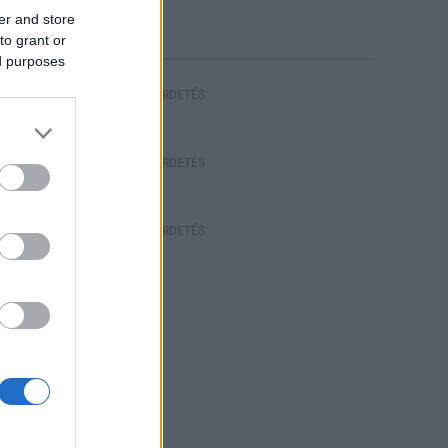
er and store
to grant or
ed purposes
HIRDETÉS
HIRDETÉS
HIRDETÉS