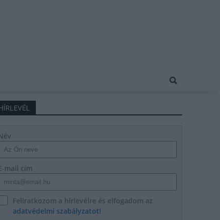
HÍRLEVÉL
Név
E-mail cím
Feliratkozom a hírlevélre és elfogadom az
adatvédelmi szabályzatot!