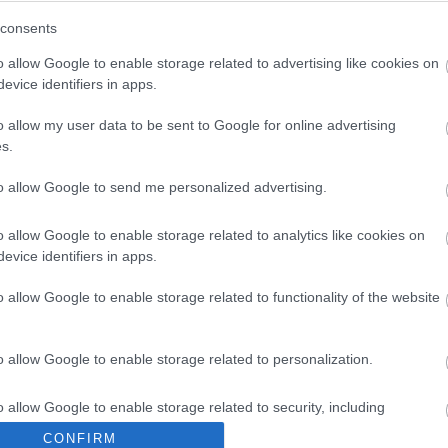
consents
o allow Google to enable storage related to advertising like cookies on
evice identifiers in apps.
o allow my user data to be sent to Google for online advertising
s.
to allow Google to send me personalized advertising.
Paks II.: Mit jelent az 5. blokk új
o allow Google to enable storage related to analytics like cookies on
mérföldköve a felülvizsgálat
árnyékában?
evice identifiers in apps.
o allow Google to enable storage related to functionality of the website
Elkészült a Liszt Ferenc repülőtér
közelében lévő logisztikai bázis út-
o allow Google to enable storage related to personalization.
és közműhálózatának fejlesztése
o allow Google to enable storage related to security, including
cation functionality and fraud prevention, and other user protection.
Látlelet a hazai víziközművekről?
CONFIRM