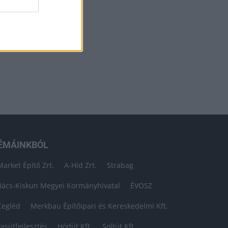
ÉMÁINKBÓL
Market Építő Zrt.
A-Híd Zrt.
Strabag
Bács-Kiskun Megyei Kormányhivatal
ÉVOSZ
Cegléd
Merkbau Építőipari és Kereskedelmi Kft.
vasútfejlesztés
Hódút Kft.
Soltút Kft.