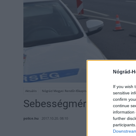
Nógrád-H
If you wish 
Aktuális
Nógrád Megyei Rendőr-főkapitányság
sebesség-ellenőrzés
sensitive in
confirm you
Sebességmérés Nógrád
continue se
information 
police.hu
2017.10.20. 08:10
further disc
participants
Downstream 