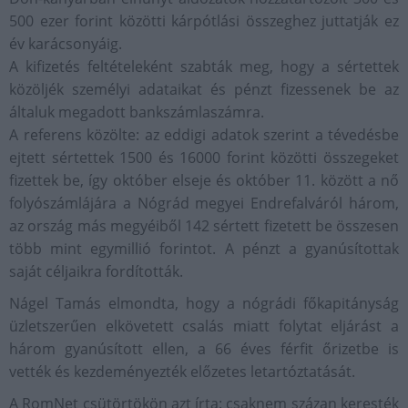
500 ezer forint közötti kárpótlási összeghez juttatják ez
év karácsonyáig.
A kifizetés feltételeként szabták meg, hogy a sértettek
közöljék személyi adataikat és pénzt fizessenek be az
általuk megadott bankszámlaszámra.
A referens közölte: az eddigi adatok szerint a tévedésbe
ejtett sértettek 1500 és 16000 forint közötti összegeket
fizettek be, így október elseje és október 11. között a nő
folyószámlájára a Nógrád megyei Endrefalváról három,
az ország más megyéiből 142 sértett fizetett be összesen
több mint egymillió forintot. A pénzt a gyanúsítottak
saját céljaikra fordították.
Nágel Tamás elmondta, hogy a nógrádi főkapitányság
üzletszerűen elkövetett csalás miatt folytat eljárást a
három gyanúsított ellen, a 66 éves férfit őrizetbe is
vették és kezdeményezték előzetes letartóztatását.
A RomNet csütörtökön azt írta: csaknem százan keresték