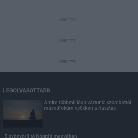
HIRDETÉS
HIRDETÉS
HIRDETÉS
LEGOLVASOTTABB
Amire többmillióan vártunk: szombattól
másodfokúra csökken a riasztás
5 gyönyörű tó Nógrád megyében