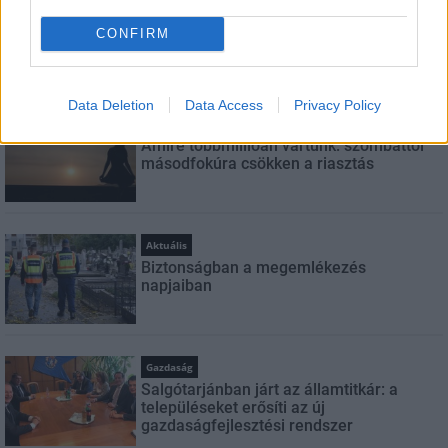
CONFIRM
LEGFRISSEBB
Data Deletion
Data Access
Privacy Policy
Országos hírek
Amire többmillióan vártunk: szombattól
másodfokúra csökken a riasztás
Aktuális
Biztonságban a megemlékezés
napjaiban
Gazdaság
Salgótarjánban járt az államtitkár: a
településeket erősíti az új
gazdaságfejlesztési rendszer