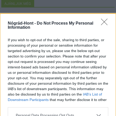
AJÁNLJUK MÉG
Nógrád-Hont -
Do Not Process My Personal
Information
MAGYAR ÉPÍTŐK
If you wish to opt-out of the sale, sharing to third parties, or
Aktuális
processing of your personal or sensitive information for
targeted advertising by us, please use the below opt-out
section to confirm your selection. Please note that after your
opt-out request is processed you may continue seeing
interest-based ads based on personal information utilized by
us or personal information disclosed to third parties prior to
your opt-out. You may separately opt-out of the further
disclosure of your personal information by third parties on the
IAB’s list of downstream participants. This information may
also be disclosed by us to third parties on the
IAB’s List of
Downstream Participants
that may further disclose it to other
third parties.
Tata
műemlékfelújítás
műemlék
restaurálás
Please note that this website/app uses one or more Google
Personal Data Processing Opt Outs