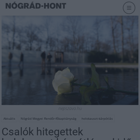
nepszava.hu
Aktuális
Nógrád Megyei Rendőr-főkapitányság
holokauszt-kárpótlás
Csalók hitegettek