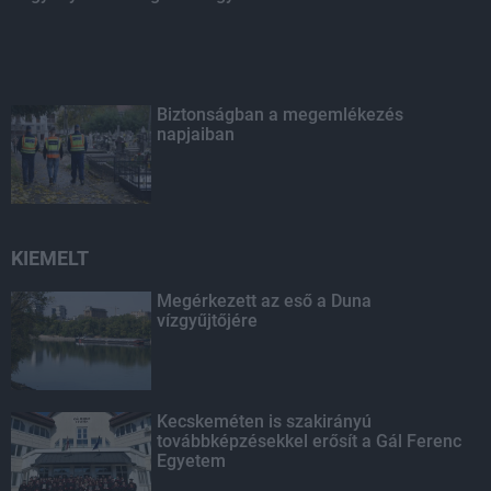
Biztonságban a megemlékezés
napjaiban
KIEMELT
Megérkezett az eső a Duna
vízgyűjtőjére
Kecskeméten is szakirányú
továbbképzésekkel erősít a Gál Ferenc
Egyetem