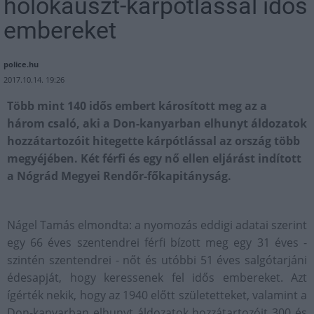
holokauszt-kárpótlással idős
embereket
police.hu
2017.10.14. 19:26
Több mint 140 idős embert károsított meg az a
három csaló, aki a Don-kanyarban elhunyt áldozatok
hozzátartozóit hitegette kárpótlással az ország több
megyéjében. Két férfi és egy nő ellen eljárást indított
a Nógrád Megyei Rendőr-főkapitányság.
Nágel Tamás elmondta: a nyomozás eddigi adatai szerint
egy 66 éves szentendrei férfi bízott meg egy 31 éves -
szintén szentendrei - nőt és utóbbi 51 éves salgótarjáni
édesapját, hogy keressenek fel idős embereket. Azt
ígérték nekik, hogy az 1940 előtt születetteket, valamint a
Don-kanyarban elhunyt áldozatok hozzátartozóit 300 és