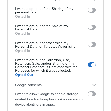
Történelmi táj, amelynek minden köve mesél –
services and may gather and store information including but
megújul a tatai Angolkert
not limited to your visit or usage behaviour. You may click to
I want to opt-out of the Sharing of my
personal data.
grant or deny consent to Google and its third-party tags to
A projekt részeként megújulnak a területen található
Opted In
use your data for below specified purposes in below Google
műemlékek, köztük a különleges Műromok, valamint a közeli
consent section.
Várkanyarban álló Nepomuki Szent János híd és szobor is.
I want to opt-out of the Sale of my
Personal Data.
Opted In
M1 bővítés: már zajlik a teljesen új
Bicske Kelet csomópont építése
I want to opt-out of processing my
Personal Data for Targeted Advertising.
Opted In
I want to opt-out of Collection, Use,
Retention, Sale, and/or Sharing of my
Új gyalogosátkelők és jelzőlámpás
Personal Data that Is Unrelated with the
csomópont épül Angyalföldön
Purposes for which it was collected.
Opted Out
Google consents
Másfélszeresére bővítik
I want to allow Google to enable storage
Hódmezővásárhely jó hírű református
related to advertising like cookies on web or
iskoláját
device identifiers in apps.