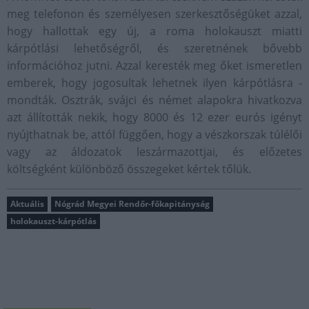
meg telefonon és személyesen szerkesztőségüket azzal,
hogy hallottak egy új, a roma holokauszt miatti
kárpótlási lehetőségről, és szeretnének bővebb
információhoz jutni. Azzal keresték meg őket ismeretlen
emberek, hogy jogosultak lehetnek ilyen kárpótlásra -
mondták. Osztrák, svájci és német alapokra hivatkozva
azt állították nekik, hogy 8000 és 12 ezer eurós igényt
nyújthatnak be, attól függően, hogy a vészkorszak túlélői
vagy az áldozatok leszármazottjai, és előzetes
költségként különböző összegeket kértek tőlük.
Aktuális
Nógrád Megyei Rendőr-főkapitányság
holokauszt-kárpótlás