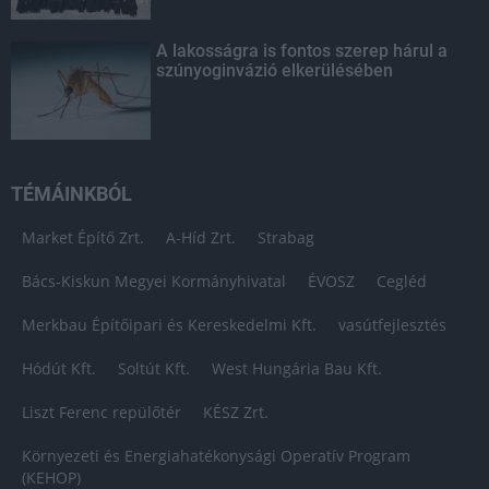
A lakosságra is fontos szerep hárul a
szúnyoginvázió elkerülésében
TÉMÁINKBÓL
Market Építő Zrt.
A-Híd Zrt.
Strabag
Bács-Kiskun Megyei Kormányhivatal
ÉVOSZ
Cegléd
Merkbau Építőipari és Kereskedelmi Kft.
vasútfejlesztés
Hódút Kft.
Soltút Kft.
West Hungária Bau Kft.
Liszt Ferenc repülőtér
KÉSZ Zrt.
Környezeti és Energiahatékonysági Operatív Program
(KEHOP)