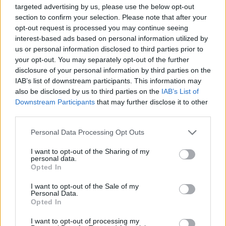
targeted advertising by us, please use the below opt-out
section to confirm your selection. Please note that after your
opt-out request is processed you may continue seeing
Tata
műemlékfelújítás
műemlék
restaurálás
interest-based ads based on personal information utilized by
Történelmi táj, amelynek minden köve mesél –
us or personal information disclosed to third parties prior to
megújul a tatai Angolkert
your opt-out. You may separately opt-out of the further
disclosure of your personal information by third parties on the
A projekt részeként megújulnak a területen található
IAB’s list of downstream participants. This information may
műemlékek, köztük a különleges Műromok, valamint a közeli
also be disclosed by us to third parties on the
IAB’s List of
Várkanyarban álló Nepomuki Szent János híd és szobor is.
Downstream Participants
that may further disclose it to other
third parties.
M1 bővítés: már zajlik a teljesen új
Bicske Kelet csomópont építése
Please note that this website/app uses one or more Google
Personal Data Processing Opt Outs
services and may gather and store information including but
not limited to your visit or usage behaviour. You may click to
I want to opt-out of the Sharing of my
personal data.
grant or deny consent to Google and its third-party tags to
Opted In
Új gyalogosátkelők és jelzőlámpás
use your data for below specified purposes in below Google
csomópont épül Angyalföldön
consent section.
I want to opt-out of the Sale of my
Personal Data.
Opted In
I want to opt-out of processing my