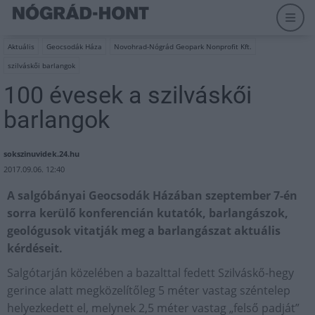
Aktuális
Geocsodák Háza
Novohrad-Nógrád Geopark Nonprofit Kft.
szilváskői barlangok
100 évesek a szilváskői
barlangok
sokszinuvidek.24.hu
2017.09.06. 12:40
A salgóbányai Geocsodák Házában szeptember 7-én
sorra kerülő konferencián kutatók, barlangászok,
geológusok vitatják meg a barlangászat aktuális
kérdéseit.
Salgótarján közelében a bazalttal fedett Szilváskő-hegy
gerince alatt megközelítőleg 5 méter vastag széntelep
helyezkedett el, melynek 2,5 méter vastag „felső padját”