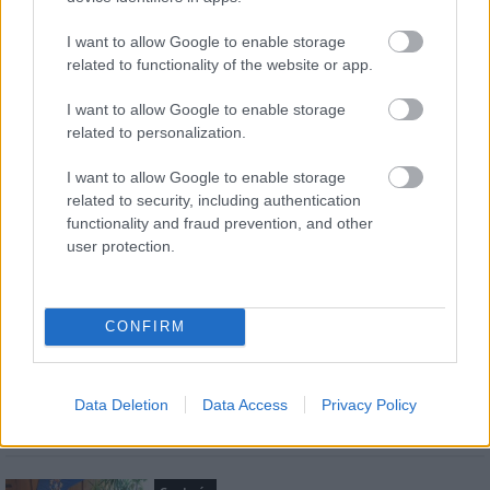
Feliratkozom a hírlevélre és elfogadom az
adatvédelmi
szabályzatot!
I want to allow Google to enable storage
related to functionality of the website or app.
FELIRATKOZÁS
I want to allow Google to enable storage
related to personalization.
LEGFRISSEBB
I want to allow Google to enable storage
related to security, including authentication
functionality and fraud prevention, and other
Országos hírek
user protection.
Amire többmillióan vártunk: szombattól
másodfokúra csökken a riasztás
CONFIRM
Aktuális
Biztonságban a megemlékezés
napjaiban
Data Deletion
Data Access
Privacy Policy