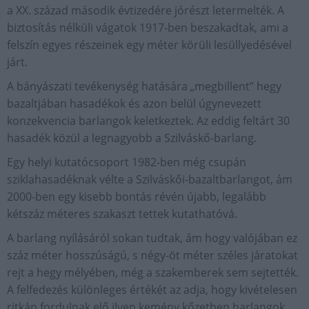
a XX. század második évtizedére jórészt letermelték. A
biztosítás nélküli vágatok 1917-ben beszakadtak, ami a
felszín egyes részeinek egy méter körüli lesüllyedésével
járt.
A bányászati tevékenység hatására „megbillent” hegy
bazaltjában hasadékok és azon belül úgynevezett
konzekvencia barlangok keletkeztek. Az eddig feltárt 30
hasadék közül a legnagyobb a Szilváskő-barlang.
Egy helyi kutatócsoport 1982-ben még csupán
sziklahasadéknak vélte a Szilváskői-bazaltbarlangot, ám
2000-ben egy kisebb bontás révén újabb, legalább
kétszáz méteres szakaszt tettek kutathatóvá.
A barlang nyílásáról sokan tudtak, ám hogy valójában ez
száz méter hosszúságú, s négy-öt méter széles járatokat
rejt a hegy mélyében, még a szakemberek sem sejtették.
A felfedezés különleges értékét az adja, hogy kivételesen
ritkán fordulnak elő ilyen kemény kőzetben barlangok.