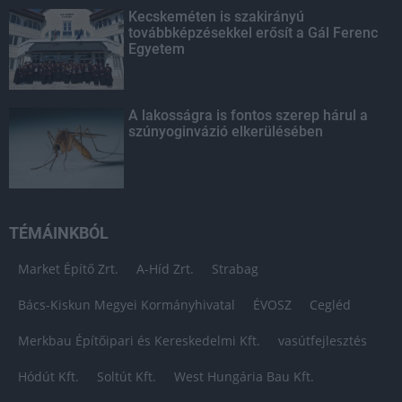
Kecskeméten is szakirányú
továbbképzésekkel erősít a Gál Ferenc
Egyetem
A lakosságra is fontos szerep hárul a
szúnyoginvázió elkerülésében
TÉMÁINKBÓL
Market Építő Zrt.
A-Híd Zrt.
Strabag
Bács-Kiskun Megyei Kormányhivatal
ÉVOSZ
Cegléd
Merkbau Építőipari és Kereskedelmi Kft.
vasútfejlesztés
Hódút Kft.
Soltút Kft.
West Hungária Bau Kft.