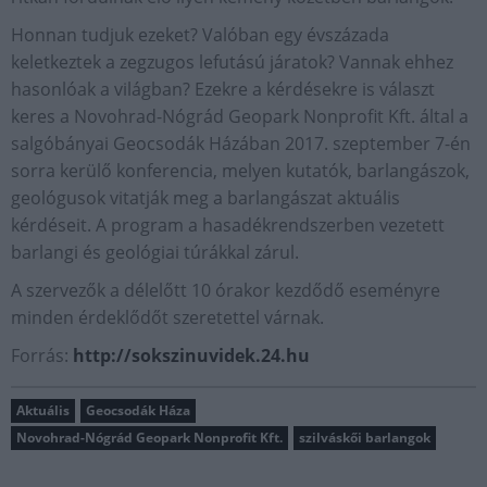
Honnan tudjuk ezeket? Valóban egy évszázada
keletkeztek a zegzugos lefutású járatok? Vannak ehhez
hasonlóak a világban? Ezekre a kérdésekre is választ
keres a Novohrad-Nógrád Geopark Nonprofit Kft. által a
salgóbányai Geocsodák Házában 2017. szeptember 7-én
sorra kerülő konferencia, melyen kutatók, barlangászok,
geológusok vitatják meg a barlangászat aktuális
kérdéseit. A program a hasadékrendszerben vezetett
barlangi és geológiai túrákkal zárul.
A szervezők a délelőtt 10 órakor kezdődő eseményre
minden érdeklődőt szeretettel várnak.
Forrás:
http://sokszinuvidek.24.hu
Aktuális
Geocsodák Háza
Novohrad-Nógrád Geopark Nonprofit Kft.
szilváskői barlangok