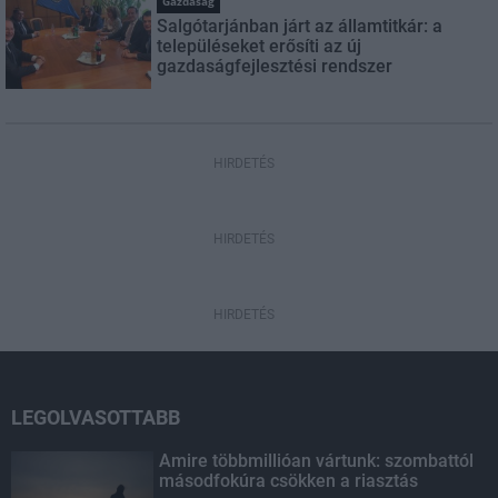
Gazdaság
Salgótarjánban járt az államtitkár: a
településeket erősíti az új
gazdaságfejlesztési rendszer
HIRDETÉS
HIRDETÉS
HIRDETÉS
LEGOLVASOTTABB
Amire többmillióan vártunk: szombattól
másodfokúra csökken a riasztás