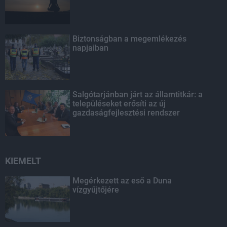
Biztonságban a megemlékezés
napjaiban
Salgótarjánban járt az államtitkár: a
településeket erősíti az új
gazdaságfejlesztési rendszer
KIEMELT
Megérkezett az eső a Duna
vízgyűjtőjére