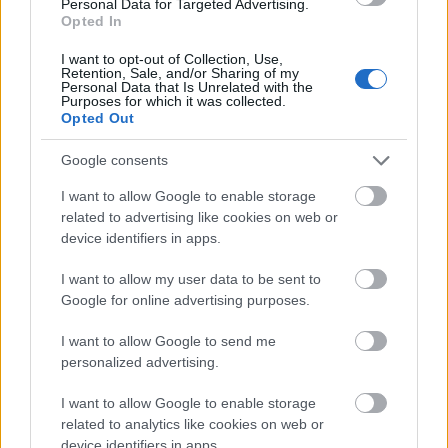
Másfélszeresére bővítik
Personal Data for Targeted Advertising.
Hódmezővásárhely jó hírű református
Opted In
iskoláját
I want to opt-out of Collection, Use,
Retention, Sale, and/or Sharing of my
Personal Data that Is Unrelated with the
Purposes for which it was collected.
Látványos építési szakasz indult be a
Opted Out
Flórián téri felüljárón
Google consents
I want to allow Google to enable storage
related to advertising like cookies on web or
device identifiers in apps.
HÍRLEVÉL
I want to allow my user data to be sent to
Google for online advertising purposes.
Név
I want to allow Google to send me
personalized advertising.
E-mail cím
I want to allow Google to enable storage
related to analytics like cookies on web or
device identifiers in apps.