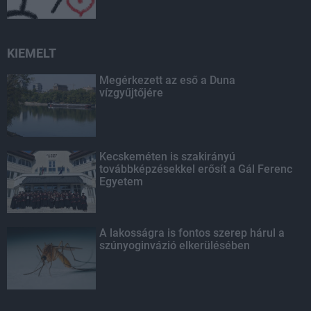
KIEMELT
Megérkezett az eső a Duna
vízgyűjtőjére
Kecskeméten is szakirányú
továbbképzésekkel erősít a Gál Ferenc
Egyetem
A lakosságra is fontos szerep hárul a
szúnyoginvázió elkerülésében