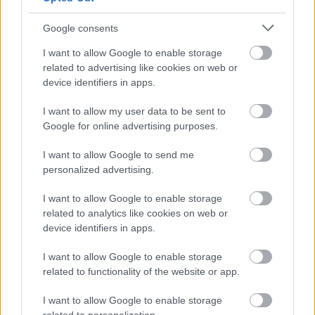
HÍRLEVÉL
Google consents
I want to allow Google to enable storage
Név
related to advertising like cookies on web or
device identifiers in apps.
E-mail cím
I want to allow my user data to be sent to
Google for online advertising purposes.
Feliratkozom a hírlevélre és elfogadom az
adatvédelmi
I want to allow Google to send me
szabályzatot!
personalized advertising.
FELIRATKOZÁS
I want to allow Google to enable storage
related to analytics like cookies on web or
device identifiers in apps.
I want to allow Google to enable storage
LEGFRISSEBB
related to functionality of the website or app.
Országos hírek
I want to allow Google to enable storage
Amire többmillióan vártunk: szombattól