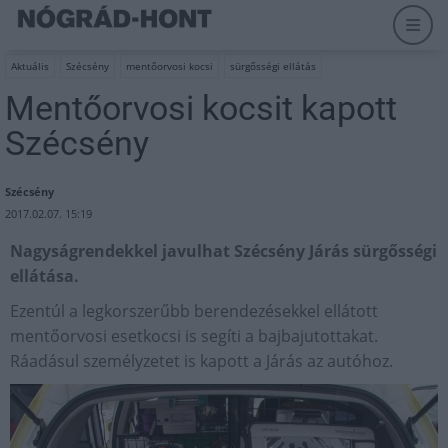
Aktuális
Szécsény
mentőorvosi kocsi
sürgősségi ellátás
Mentőorvosi kocsit kapott
Szécsény
Szécsény
2017.02.07. 15:19
Nagyságrendekkel javulhat Szécsény Járás sürgősségi
ellátása.
Ezentúl a legkorszerűbb berendezésekkel ellátott
mentőorvosi esetkocsi is segíti a bajbajutottakat.
Ráadásul személyzetet is kapott a Járás az autóhoz.