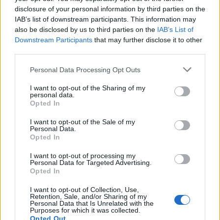
mesél – megújul a tatai Angolkert
disclosure of your personal information by third parties on the
IAB’s list of downstream participants. This information may
also be disclosed by us to third parties on the
IAB’s List of
Downstream Participants
that may further disclose it to other
M1 bővítés: már zajlik a teljesen új
third parties.
Bicske Kelet csomópont építése
Please note that this website/app uses one or more Google
Personal Data Processing Opt Outs
services and may gather and store information including but
not limited to your visit or usage behaviour. You may click to
I want to opt-out of the Sharing of my
personal data.
grant or deny consent to Google and its third-party tags to
Új gyalogosátkelők és jelzőlámpás
Opted In
use your data for below specified purposes in below Google
csomópont épül Angyalföldön
consent section.
I want to opt-out of the Sale of my
Personal Data.
Opted In
I want to opt-out of processing my
Másfélszeresére bővítik
Personal Data for Targeted Advertising.
Hódmezővásárhely jó hírű református
Opted In
iskoláját
I want to opt-out of Collection, Use,
Retention, Sale, and/or Sharing of my
Personal Data that Is Unrelated with the
Purposes for which it was collected.
Opted Out