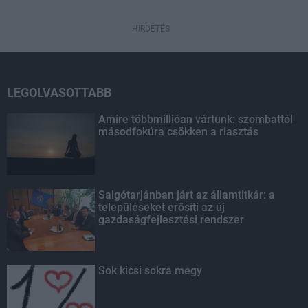
HIRDETÉS
LEGOLVASOTTABB
Amire többmillióan vártunk: szombattól
másodfokúra csökken a riasztás
Salgótarjánban járt az államtitkár: a
településeket erősíti az új
gazdaságfejlesztési rendszer
Sok kicsi sokra megy