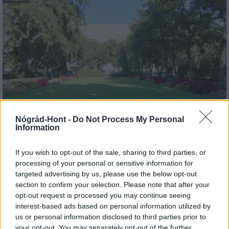
Nógrád-Hont -
Do Not Process My Personal
Information
Belváros-Lipótváros
játszótér
Város-Teampannon Kereskedelmi és Szolgáltató Kft.
parkfelújítás
If you wish to opt-out of the sale, sharing to third parties, or
Újragondolják Lipótváros rejtett, zöld parkját
processing of your personal or sensitive information for
targeted advertising by us, please use the below opt-out
Indulhat a Honvéd tér megújításának tervezése, ahol a
section to confirm your selection. Please note that after your
klímatudatos gondolkodás és a helyi identitás erősítése kerül a
opt-out request is processed you may continue seeing
középpontba.
interest-based ads based on personal information utilized by
us or personal information disclosed to third parties prior to
Történelmi táj, amelynek minden köve
your opt-out. You may separately opt-out of the further