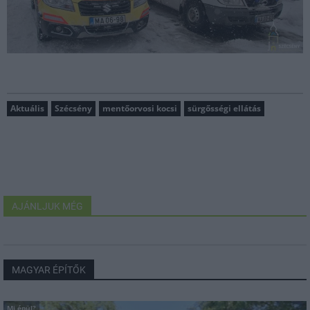
Aktuális
Szécsény
mentőorvosi kocsi
sürgősségi ellátás
AJÁNLJUK MÉG
MAGYAR ÉPÍTŐK
Mi épül?