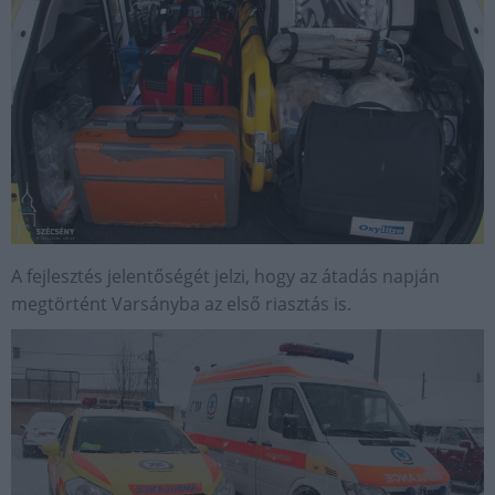
A fejlesztés jelentőségét jelzi, hogy az átadás napján
megtörtént Varsányba az első riasztás is.