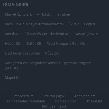
TÉMÁINKBÓL
Market Építő Zrt.
A-Híd Zrt.
Strabag
Bács-Kiskun Megyei Kormányhivatal
ÉVOSZ
Cegléd
Merkbau Építőipari és Kereskedelmi Kft.
vasútfejlesztés
Hódút Kft.
Soltút Kft.
West Hungária Bau Kft.
Liszt Ferenc repülőtér
KÉSZ Zrt.
Környezeti és Energiahatékonysági Operatív Program
(KEHOP)
Mapei Kft
Impresszum
Szerzői jogok
Adatvédelem
Felhasználási feltételek
Médiaajánlat
BC COMM
Süti beállítások