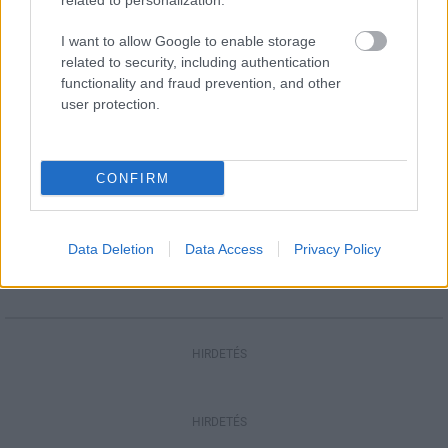
related to personalization.
másodfokúra csökken a riasztás
I want to allow Google to enable storage
related to security, including authentication
functionality and fraud prevention, and other
Gazdaság
user protection.
Salgótarjánban járt az államtitkár: a
településeket erősíti az új
gazdaságfejlesztési rendszer
CONFIRM
Aktuális
Sok kicsi sokra megy
Data Deletion
Data Access
Privacy Policy
HIRDETÉS
HIRDETÉS