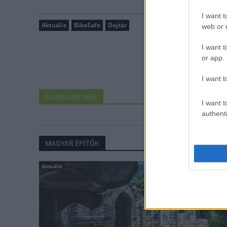
I want t
Aktuális
BikeSafe
Dejtár
web or d
I want t
or app.
I want t
AJÁNLJUK MÉG
I want t
authenti
MAGYAR ÉPÍTŐK
Aktuális