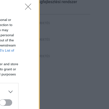
gazdaságfejlesztési rendszer
sonal or
HIRDETÉS
ection to
ou may
 personal
HIRDETÉS
out of the
 downstream
B’s List of
HIRDETÉS
er and store
to grant or
ed purposes