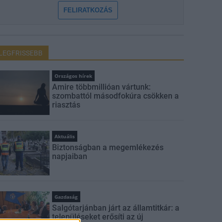
FELIRATKOZÁS
LEGFRISSEBB
Országos hírek
Amire többmillióan vártunk:
szombattól másodfokúra csökken a
riasztás
Aktuális
Biztonságban a megemlékezés
napjaiban
Gazdaság
Salgótarjánban járt az államtitkár: a
településeket erősíti az új