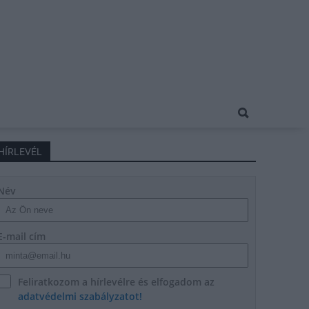
HÍRLEVÉL
Név
E-mail cím
Feliratkozom a hírlevélre és elfogadom az
adatvédelmi szabályzatot!