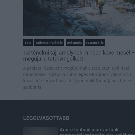
Tata
műemlékfelújítás
műemlék
restaurálás
Történelmi táj, amelynek minden köve mesél –
megújul a tatai Angolkert
A projekt részeként megújulnak a területen található
műemlékek, köztük a különleges Műromok, valamint a
közeli Várkanyarban álló Nepomuki Szent János híd és
szobor is.
LEGOLVASOTTABB
Amire többmillióan vártunk: