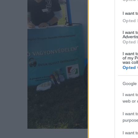
I want t
Opted 
I want 
Advertis
Opted 
I want t
of my P
was col
Opted 
Google 
I want t
web or d
I want t
purpose
I want 