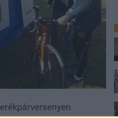
 kerékpárversenyen