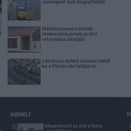
csomópont épül Angyalföldön
Másfélszeresére bővítik
Hódmezővásárhely jó hírű
református iskoláját
Látványos építési szakasz indult
be a Flórián téri felüljárón
KIEMELT
T
Megérkezett az eső a Duna