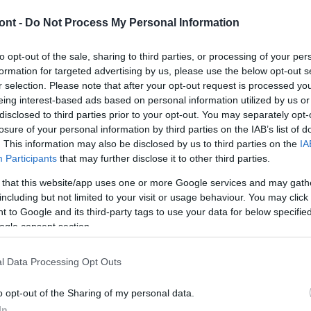
ont -
Do Not Process My Personal Information
to opt-out of the sale, sharing to third parties, or processing of your per
lopják el a kerékpárunkat!
formation for targeted advertising by us, please use the below opt-out s
r selection. Please note that after your opt-out request is processed y
on és környékén, melyen több száz amatőr versenyző
eing interest-based ads based on personal information utilized by us or
disclosed to third parties prior to your opt-out. You may separately opt-
losure of your personal information by third parties on the IAB’s list of
. This information may also be disclosed by us to third parties on the
IA
ési Alosztálya – BikeSafe regisztrációs pontot
Participants
that may further disclose it to other third parties.
lajdonosok számára lehetőség volt a kerékpárjaik
 that this website/app uses one or more Google services and may gath
ási rendszerben.
including but not limited to your visit or usage behaviour. You may click 
 to Google and its third-party tags to use your data for below specifi
ogle consent section.
l Data Processing Opt Outs
o opt-out of the Sharing of my personal data.
In