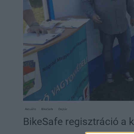
Aktuális
BikeSafe
Dejtár
BikeSafe regisztráció a